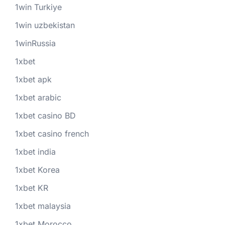
1win Turkiye
1win uzbekistan
1winRussia
1xbet
1xbet apk
1xbet arabic
1xbet casino BD
1xbet casino french
1xbet india
1xbet Korea
1xbet KR
1xbet malaysia
1xbet Morocco