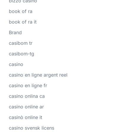
bizzo casino
book of ra
book of ra it
Brand
casibom tr
casibom-tg
casino
casino en ligne argent reel
casino en ligne fr
casino onlina ca
casino online ar
casinò online it
casino svensk licens