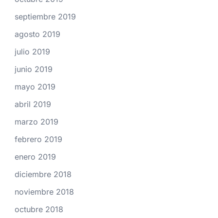
septiembre 2019
agosto 2019
julio 2019
junio 2019
mayo 2019
abril 2019
marzo 2019
febrero 2019
enero 2019
diciembre 2018
noviembre 2018
octubre 2018