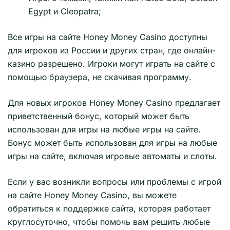
Egypt и Cleopatra;
Все игры на сайте Honey Money Casino доступны
для игроков из России и других стран, где онлайн-
казино разрешено. Игроки могут играть на сайте с
помощью браузера, не скачивая программу.
Для новых игроков Honey Money Casino предлагает
приветственный бонус, который может быть
использован для игры на любые игры на сайте.
Бонус может быть использован для игры на любые
игры на сайте, включая игровые автоматы и слоты.
Если у вас возникли вопросы или проблемы с игрой
на сайте Honey Money Casino, вы можете
обратиться к поддержке сайта, которая работает
круглосуточно, чтобы помочь вам решить любые