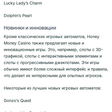
Lucky Lady’s Charm
Dolphin’s Pearl
Новинки и инновации
Кроме классических игровых автоматов, Honey
Money Casino также предлагает новые и
инновационные игры. Это, например, слоты с 3D-
графикой, слоты с интерактивными элементами и
слоты с прогрессивными джекпотами. Эти игры
обычно имеют более сложный интерфейс и правила,
что делает их интересными для опытных игроков.
Некоторые из лучших новых игровых автоматов:
Gonzo’s Quest