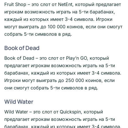
Fruit Shop – это слот от NetEnt, который предлагает
игрокам возможность играть на 5-ти барабанах,
каждый из которых имеет 3-4 символа. Игроки
могут выиграть до 100 000 коинов, если они смогут
собрать 5-ти символов в ряд.
Book of Dead
Book of Dead – это слот от Play’n GO, который
предлагает игрокам возможность играть на 5-ти
барабанах, каждый из которых имеет 3-4 символа.
Игроки могут выиграть до 250 000 коинов, если
они смогут собрать 5-ти символов в ряд.
Wild Water
Wild Water – это слот от Quickspin, который
предлагает игрокам возможность играть на 5-ти
барабанах, каждый из которых имеет 3-4 символа.