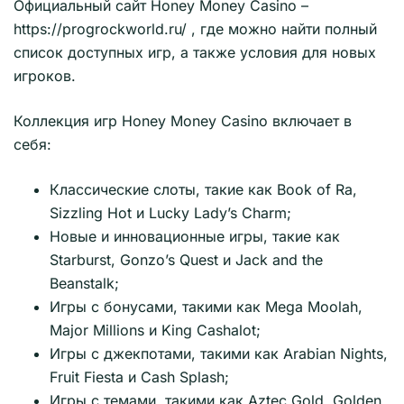
Официальный сайт Honey Money Casino –
https://progrockworld.ru/ , где можно найти полный
список доступных игр, а также условия для новых
игроков.
Коллекция игр Honey Money Casino включает в
себя:
Классические слоты, такие как Book of Ra,
Sizzling Hot и Lucky Lady’s Charm;
Новые и инновационные игры, такие как
Starburst, Gonzo’s Quest и Jack and the
Beanstalk;
Игры с бонусами, такими как Mega Moolah,
Major Millions и King Cashalot;
Игры с джекпотами, такими как Arabian Nights,
Fruit Fiesta и Cash Splash;
Игры с темами, такими как Aztec Gold, Golden