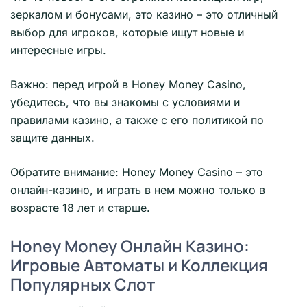
зеркалом и бонусами, это казино – это отличный
выбор для игроков, которые ищут новые и
интересные игры.
Важно: перед игрой в Honey Money Casino,
убедитесь, что вы знакомы с условиями и
правилами казино, а также с его политикой по
защите данных.
Обратите внимание: Honey Money Casino – это
онлайн-казино, и играть в нем можно только в
возрасте 18 лет и старше.
Honey Money Онлайн Казино:
Игровые Автоматы и Коллекция
Популярных Слот