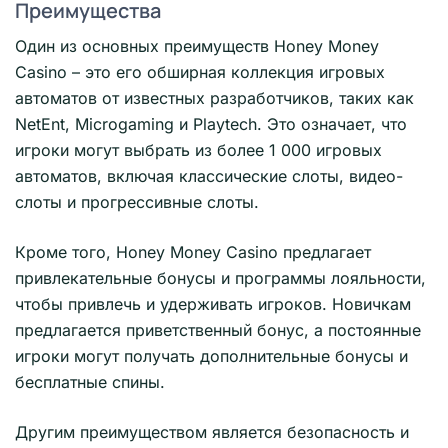
Преимущества
Один из основных преимуществ Honey Money
Casino – это его обширная коллекция игровых
автоматов от известных разработчиков, таких как
NetEnt, Microgaming и Playtech. Это означает, что
игроки могут выбрать из более 1 000 игровых
автоматов, включая классические слоты, видео-
слоты и прогрессивные слоты.
Кроме того, Honey Money Casino предлагает
привлекательные бонусы и программы лояльности,
чтобы привлечь и удерживать игроков. Новичкам
предлагается приветственный бонус, а постоянные
игроки могут получать дополнительные бонусы и
бесплатные спины.
Другим преимуществом является безопасность и