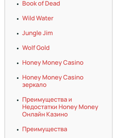
Book of Dead
Wild Water
Jungle Jim
Wolf Gold
Honey Money Casino
Honey Money Casino
зеркало
Преимущества и
Недостатки Honey Money
Онлайн Казино
Преимущества