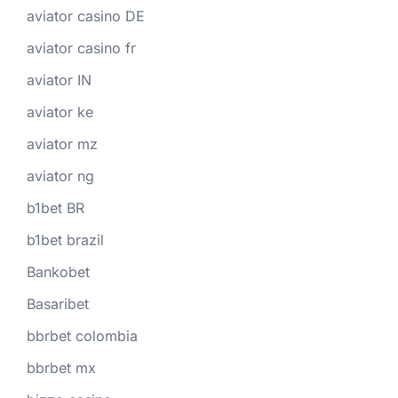
aviator casino DE
aviator casino fr
aviator IN
aviator ke
aviator mz
aviator ng
b1bet BR
b1bet brazil
Bankobet
Basaribet
bbrbet colombia
bbrbet mx