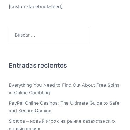
[custom-facebook-feed]
Buscar:
Entradas recientes
Everything You Need to Find Out About Free Spins
in Online Gambling
PayPal Online Casinos: The Ultimate Guide to Safe
and Secure Gaming
Slottica – новый игрок на рынке казахстанских
онлайн‑казино