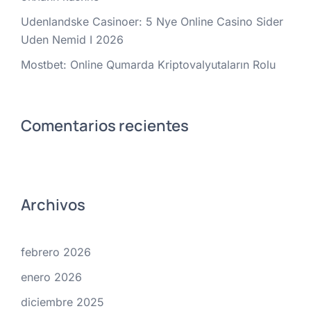
Udenlandske Casinoer: 5 Nye Online Casino Sider
Uden Nemid I 2026
Mostbet: Online Qumarda Kriptovalyutaların Rolu
Comentarios recientes
Archivos
febrero 2026
enero 2026
diciembre 2025