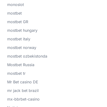
monoslot
mostbet
mostbet GR
mostbet hungary
mostbet italy
mostbet norway
mostbet ozbekistonda
Mostbet Russia
mostbet tr
Mr Bet casino DE
mr jack bet brazil
mx-bbrbet-casino