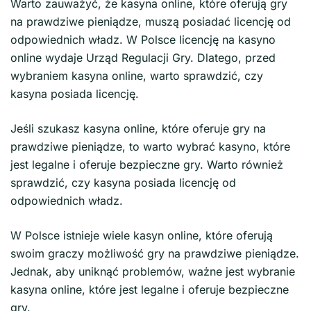
Warto zauważyć, że kasyna online, które oferują gry
na prawdziwe pieniądze, muszą posiadać licencję od
odpowiednich władz. W Polsce licencję na kasyno
online wydaje Urząd Regulacji Gry. Dlatego, przed
wybraniem kasyna online, warto sprawdzić, czy
kasyna posiada licencję.
Jeśli szukasz kasyna online, które oferuje gry na
prawdziwe pieniądze, to warto wybrać kasyno, które
jest legalne i oferuje bezpieczne gry. Warto również
sprawdzić, czy kasyna posiada licencję od
odpowiednich władz.
W Polsce istnieje wiele kasyn online, które oferują
swoim graczy możliwość gry na prawdziwe pieniądze.
Jednak, aby uniknąć problemów, ważne jest wybranie
kasyna online, które jest legalne i oferuje bezpieczne
gry.