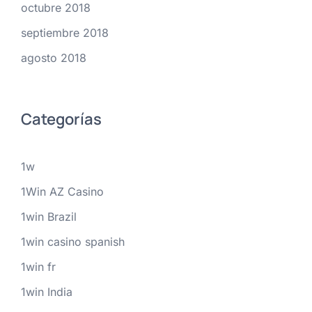
octubre 2018
septiembre 2018
agosto 2018
Categorías
1w
1Win AZ Casino
1win Brazil
1win casino spanish
1win fr
1win India