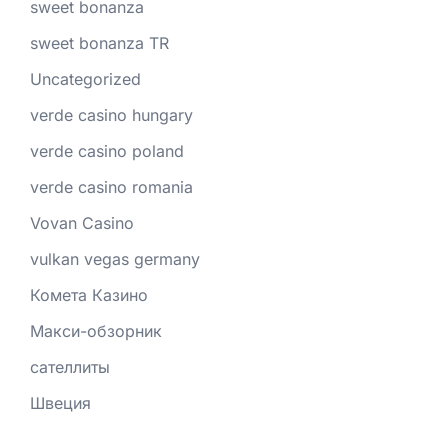
sweet bonanza
sweet bonanza TR
Uncategorized
verde casino hungary
verde casino poland
verde casino romania
Vovan Casino
vulkan vegas germany
Комета Казино
Макси-обзорник
сателлиты
Швеция