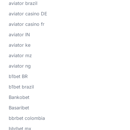
aviator brazil
aviator casino DE
aviator casino fr
aviator IN
aviator ke
aviator mz
aviator ng
b1bet BR
b1bet brazil
Bankobet
Basaribet
bbrbet colombia
bbrbet mx