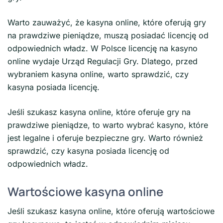
Warto zauważyć, że kasyna online, które oferują gry
na prawdziwe pieniądze, muszą posiadać licencję od
odpowiednich władz. W Polsce licencję na kasyno
online wydaje Urząd Regulacji Gry. Dlatego, przed
wybraniem kasyna online, warto sprawdzić, czy
kasyna posiada licencję.
Jeśli szukasz kasyna online, które oferuje gry na
prawdziwe pieniądze, to warto wybrać kasyno, które
jest legalne i oferuje bezpieczne gry. Warto również
sprawdzić, czy kasyna posiada licencję od
odpowiednich władz.
Wartościowe kasyna online
Jeśli szukasz kasyna online, które oferują wartościowe