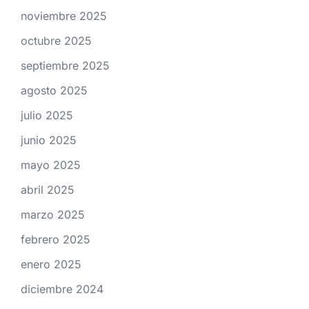
noviembre 2025
octubre 2025
septiembre 2025
agosto 2025
julio 2025
junio 2025
mayo 2025
abril 2025
marzo 2025
febrero 2025
enero 2025
diciembre 2024