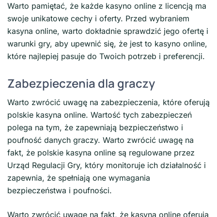
Warto pamiętać, że każde kasyno online z licencją ma
swoje unikatowe cechy i oferty. Przed wybraniem
kasyna online, warto dokładnie sprawdzić jego ofertę i
warunki gry, aby upewnić się, że jest to kasyno online,
które najlepiej pasuje do Twoich potrzeb i preferencji.
Zabezpieczenia dla graczy
Warto zwrócić uwagę na zabezpieczenia, które oferują
polskie kasyna online. Wartość tych zabezpieczeń
polega na tym, że zapewniają bezpieczeństwo i
poufność danych graczy. Warto zwrócić uwagę na
fakt, że polskie kasyna online są regulowane przez
Urząd Regulacji Gry, który monitoruje ich działalność i
zapewnia, że spełniają one wymagania
bezpieczeństwa i poufności.
Warto zwrócić uwagę na fakt, że kasyna online oferują