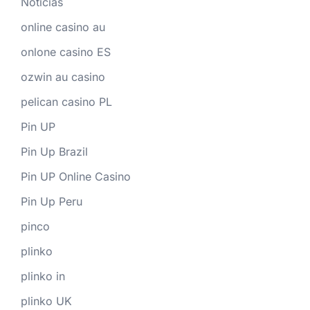
Noticias
online casino au
onlone casino ES
ozwin au casino
pelican casino PL
Pin UP
Pin Up Brazil
Pin UP Online Casino
Pin Up Peru
pinco
plinko
plinko in
plinko UK