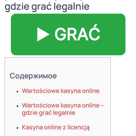
gdzie grać legalnie
▶️ GRAĆ
Содержимое
Wartościowe kasyna online
Wartościowe kasyna online –
gdzie grać legalnie
Kasyna online z licencją