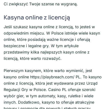
Ci zwiększyć Twoje szanse na wygraną.
Kasyna online z licencją
Jeśli szukasz kasyna online z licencją, to jesteś w
odpowiednim miejscu. W Polsce istnieje wiele kasyn
online, które posiadają ważne licencje i oferują
bezpieczne i legalne gry. W tym artykule
przedstawimy kilka najlepszych kasyn online z
licencją, które warto rozważyć.
Pierwszym kasynem, które warto wymienić, jest
kasyno online https://playbreach.com/ PL. To kasyno
online z licencją, która jest wydawana przez Urząd
Regulacji Gry w Polsce. Casino PL oferuje szeroki
wybór gier, w tym automaty, kasy, ruletke i wiele
innych. Dodatkowo, kasyno to oferuje atrakcyjne
bonusy i promocje dla nowych i stałych graczy.