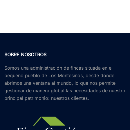
SOBRE NOSOTROS
Somos una administración de fincas situada en el
pequeño pueblo de Los Montesinos, desde donde
abrimos una ventana al mundo, lo que nos permite
gestionar de manera global las necesidades de nuestro
principal patrimonio: nuestros clientes.