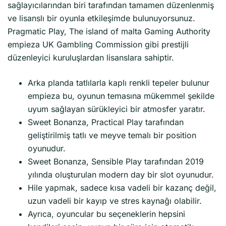
sağlayıcılarından biri tarafından tamamen düzenlenmiş
ve lisanslı bir oyunla etkileşimde bulunuyorsunuz.
Pragmatic Play, The island of malta Gaming Authority
empieza UK Gambling Commission gibi prestijli
düzenleyici kuruluşlardan lisanslara sahiptir.
Arka planda tatlılarla kaplı renkli tepeler bulunur
empieza bu, oyunun temasına mükemmel şekilde
uyum sağlayan sürükleyici bir atmosfer yaratır.
Sweet Bonanza, Practical Play tarafından
geliştirilmiş tatlı ve meyve temalı bir position
oyunudur.
Sweet Bonanza, Sensible Play tarafından 2019
yılında oluşturulan modern day bir slot oyunudur.
Hile yapmak, sadece kısa vadeli bir kazanç değil,
uzun vadeli bir kayıp ve stres kaynağı olabilir.
Ayrıca, oyuncular bu seçeneklerin hepsini