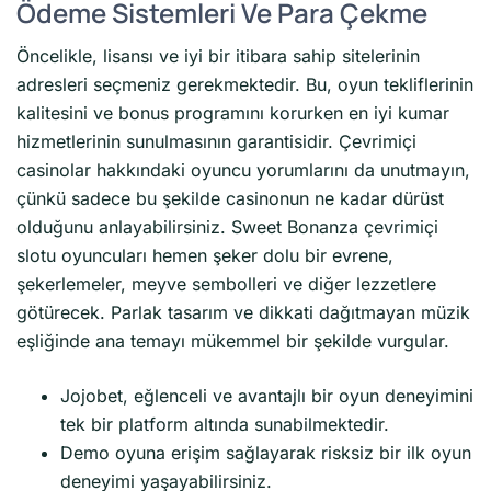
Ödeme Sistemleri Ve Para Çekme
Öncelikle, lisansı ve iyi bir itibara sahip sitelerinin
adresleri seçmeniz gerekmektedir. Bu, oyun tekliflerinin
kalitesini ve bonus programını korurken en iyi kumar
hizmetlerinin sunulmasının garantisidir. Çevrimiçi
casinolar hakkındaki oyuncu yorumlarını da unutmayın,
çünkü sadece bu şekilde casinonun ne kadar dürüst
olduğunu anlayabilirsiniz. Sweet Bonanza çevrimiçi
slotu oyuncuları hemen şeker dolu bir evrene,
şekerlemeler, meyve sembolleri ve diğer lezzetlere
götürecek. Parlak tasarım ve dikkati dağıtmayan müzik
eşliğinde ana temayı mükemmel bir şekilde vurgular.
Jojobet, eğlenceli ve avantajlı bir oyun deneyimini
tek bir platform altında sunabilmektedir.
Demo oyuna erişim sağlayarak risksiz bir ilk oyun
deneyimi yaşayabilirsiniz.