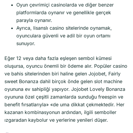
Oyun çevrimiçi casinolarda ve diğer benzer
platformlarda oynanır ve genellikle gerçek
parayla oynanır.
Ayrıca, lisanslı casino sitelerinde oynamak,
oyunculara güvenli ve adil bir oyun ortamı
sunuyor.
Eğer 12 veya daha fazla eşleşen sembol kümesi
oluşursa, oyuncu önemli bir ödeme alır. Popüler casino
ve bahis sitelerinden biri haline gelen Jojobet, Fairly
sweet Bonanza dahil birçok önde gelen slot machine
oyununa ev sahipliği yapıyor. Jojobet Lovely Bonanza
oyununa özel çeşitli zamanlarda sunduğu freespin ve
benefit fırsatlarıyla» «de uma dikkat çekmektedir. Her
kazanan kombinasyonun ardından, ilgili semboller
ızgaradan kaybolur ve yerlerine yenileri düşer.