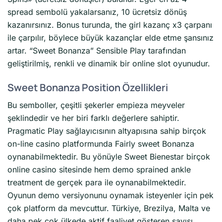
spread sembolü yakalarsanız, 10 ücretsiz dönüş
kazanırsınız. Bonus turunda, the girl kazanç x3 çarpanı
ile çarpılır, böylece büyük kazançlar elde etme şansınız
artar. “Sweet Bonanza” Sensible Play tarafından
geliştirilmiş, renkli ve dinamik bir online slot oyunudur.
Sweet Bonanza Position Özellikleri
Bu semboller, çeşitli şekerler empieza meyveler
şeklindedir ve her biri farklı değerlere sahiptir.
Pragmatic Play sağlayıcısının altyapısına sahip birçok
on-line casino platformunda Fairly sweet Bonanza
oynanabilmektedir. Bu yönüyle Sweet Bienestar birçok
online casino sitesinde hem demo sprained ankle
treatment de gerçek para ile oynanabilmektedir.
Oyunun demo versiyonunu oynamak isteyenler için pek
çok platform da mevcuttur. Türkiye, Brezilya, Malta ve
daha pek çok ülkede aktif faaliyet gösteren sayısı