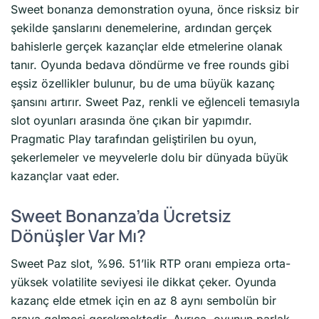
Sweet bonanza demonstration oyuna, önce risksiz bir
şekilde şanslarını denemelerine, ardından gerçek
bahislerle gerçek kazançlar elde etmelerine olanak
tanır. Oyunda bedava döndürme ve free rounds gibi
eşsiz özellikler bulunur, bu de uma büyük kazanç
şansını artırır. Sweet Paz, renkli ve eğlenceli temasıyla
slot oyunları arasında öne çıkan bir yapımdır.
Pragmatic Play tarafından geliştirilen bu oyun,
şekerlemeler ve meyvelerle dolu bir dünyada büyük
kazançlar vaat eder.
Sweet Bonanza’da Ücretsiz
Dönüşler Var Mı?
Sweet Paz slot, %96. 51’lik RTP oranı empieza orta-
yüksek volatilite seviyesi ile dikkat çeker. Oyunda
kazanç elde etmek için en az 8 aynı sembolün bir
araya gelmesi gerekmektedir. Ayrıca, oyunun parlak