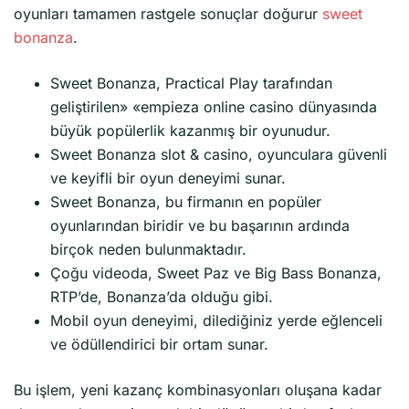
oyunları tamamen rastgele sonuçlar doğurur
sweet
bonanza
.
Sweet Bonanza, Practical Play tarafından
geliştirilen» «empieza online casino dünyasında
büyük popülerlik kazanmış bir oyunudur.
Sweet Bonanza slot & casino, oyunculara güvenli
ve keyifli bir oyun deneyimi sunar.
Sweet Bonanza, bu firmanın en popüler
oyunlarından biridir ve bu başarının ardında
birçok neden bulunmaktadır.
Çoğu videoda, Sweet Paz ve Big Bass Bonanza,
RTP’de, Bonanza’da olduğu gibi.
Mobil oyun deneyimi, dilediğiniz yerde eğlenceli
ve ödüllendirici bir ortam sunar.
Bu işlem, yeni kazanç kombinasyonları oluşana kadar