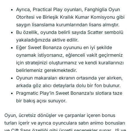
Ayrıca, Practical Play oyunları, Fanghiglia Oyun
Otoritesi ve Birleşik Krallık Kumar Komisyonu gibi
saygın lisanslama kurumlarından lisans almıştır.
Bu özellik, oyunda belirli sayıda Scatter sembolü
yakaladığınızda aktive edilir.
Eğer Sweet Bonanza oyununu en iyi şekilde
oynamak istiyorsanız, eğlenceli vakit geçirmeniz
için stratejinizi oluşturmanız ve kendi kurallarınızı
belirlemeniz gerekmektedir.
Oyunun makaraları ekranın ortasında yer alırken,
arkada göz alıcı detaylarla dolu bir fon bulunur.
Pragmatic Play’in Sweet Bonanza’sı slotlara taze
bir bakış açısı sunuyor.
Oyun, ücretsiz dönüşler ve çarpanlar içeren bonus
turları içerir ve ayrıca oyunculara satın animo bonusları
ve Çift Şans özelliği gibi ücretli seçenekler sunar. JS ve