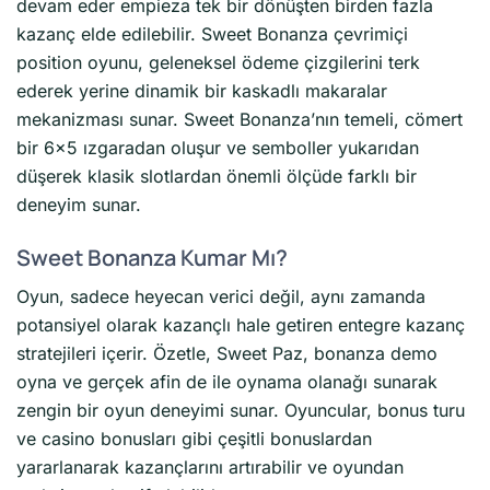
devam eder empieza tek bir dönüşten birden fazla
kazanç elde edilebilir. Sweet Bonanza çevrimiçi
position oyunu, geleneksel ödeme çizgilerini terk
ederek yerine dinamik bir kaskadlı makaralar
mekanizması sunar. Sweet Bonanza’nın temeli, cömert
bir 6×5 ızgaradan oluşur ve semboller yukarıdan
düşerek klasik slotlardan önemli ölçüde farklı bir
deneyim sunar.
Sweet Bonanza Kumar Mı?
Oyun, sadece heyecan verici değil, aynı zamanda
potansiyel olarak kazançlı hale getiren entegre kazanç
stratejileri içerir. Özetle, Sweet Paz, bonanza demo
oyna ve gerçek afin de ile oynama olanağı sunarak
zengin bir oyun deneyimi sunar. Oyuncular, bonus turu
ve casino bonusları gibi çeşitli bonuslardan
yararlanarak kazançlarını artırabilir ve oyundan