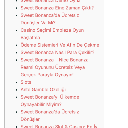
Sweet Bonanza Demo Oyna
Sweet Bonanza Eine Zaman Çıktı?
Sweet Bonanza’da Ücretsiz
Dönüşler Va Mı?
Casino Seçimi Empieza Oyun
Başlatma
Ödeme Sistemleri Ve Afin De Çekme
Sweet Bonanza Nasıl Para Çekilir?
Sweet Bonanza – Nice Bonanza
Resmi Oyununu Ücretsiz Veya
Gerçek Parayla Oynayın!
Slots
Ante Gamble Özelliği
Sweet Bonanza’yı Ülkemde
Oynayabilir Miyim?
Sweet Bonanza’da Ücretsiz
Dönüşler
Sweet Bonanza Slot & Casino: En İyi