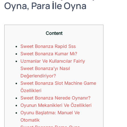
Oyna, Para İle Oyna
Content
Sweet Bonanza Rapid Sss
Sweet Bonanza Kumar Mı?
Uzmanlar Ve Kullanıcılar Fairly
Sweet Bonanza’yı Nasıl
Değerlendiriyor?
Sweet Bonanza Slot Machine Game
Özellikleri
Sweet Bonanza Nerede Oynanır?
Oyunun Mekanikleri Ve Özellikleri
Oyunu Başlatma: Manuel Ve
Otomatik