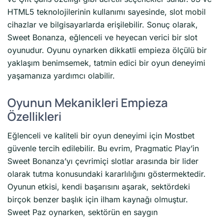
HTML5 teknolojilerinin kullanımı sayesinde, slot mobil
cihazlar ve bilgisayarlarda erişilebilir. Sonuç olarak,
Sweet Bonanza, eğlenceli ve heyecan verici bir slot
oyunudur. Oyunu oynarken dikkatli empieza ölçülü bir
yaklaşım benimsemek, tatmin edici bir oyun deneyimi
yaşamanıza yardımcı olabilir.
Oyunun Mekanikleri Empieza
Özellikleri
Eğlenceli ve kaliteli bir oyun deneyimi için Mostbet
güvenle tercih edilebilir. Bu evrim, Pragmatic Play’in
Sweet Bonanza’yı çevrimiçi slotlar arasında bir lider
olarak tutma konusundaki kararlılığını göstermektedir.
Oyunun etkisi, kendi başarısını aşarak, sektördeki
birçok benzer başlık için ilham kaynağı olmuştur.
Sweet Paz oynarken, sektörün en saygın