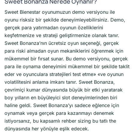
Sweet Bonanza Nerede Oynanır?
Sweet Bienestar oyunumuzun demo versiyonu ile
oyunu risksiz bir şekilde deneyimleyebilirsiniz. Demo,
gerçek para yatırmadan oyunun özelliklerini
keşfetmenize ve strateji geliştirmenize olanak tanır.
Sweet Bonanza’nın ücretsiz oyun seçeneği, gerçek
para riski almadan oyun mekaniklerini öğrenmek için
mükemmel bir fırsat sunar. Bu demo versiyonu, gerçek
para ile oynama deneyimini mükemmel bir şekilde taklit
eder ve oyunculara stratejileri test etme» «ve oyunun
volatilitesini anlama imkanı tanır. Sweet Bonanza,
çevrimiçi kumar dünyasında büyük bir etki yaratarak
boy yılların en büyüleyici slot deneyimlerinden biri
haline geldi. Sweet Bonanza’yı sadece eğlence için
oynamak veya gerçek para kazanmayı denemek
istiyorsanız, bu kapsamlı rehber sizing bu tatlı the
dünyasında her yönüyle eşlik edecek.