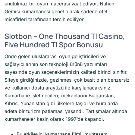
unutulmaz bir oyun macerası vaat ediyor. Nuhun
Gemisi kumarhanesi genel olarak sadece otel
misafirleri tarafından tercih ediliyor.
Slotbon – One Thousand Tl Casino,
Five Hundred Tl Spor Bonusu
Önde gelen uluslararası oyun geliştiricileri ve
sağlayıcılarının son teknoloji ürünü yazılımları
sayesinde oyun seçeneklerimizin kalitesi birinci sınıftır.
Siteye girdiğinizde, gezinmesi çok basit olan benzersiz
ve kullanıcı dostu arayüzü ile karşılanacaksınız.
Kumarhane işletmecileri; mekanlarını Bulgaristan,
Kıbrıs, Yunanistan gibi ülkelere taşıdı ve buralarda
adeta bir turizm patlaması yaşandı. Tartışmalar altında
kumarhaneler kesin olarak 1997’de kapandı.
Bu etkileyici kumarhane filmi, muhteşem