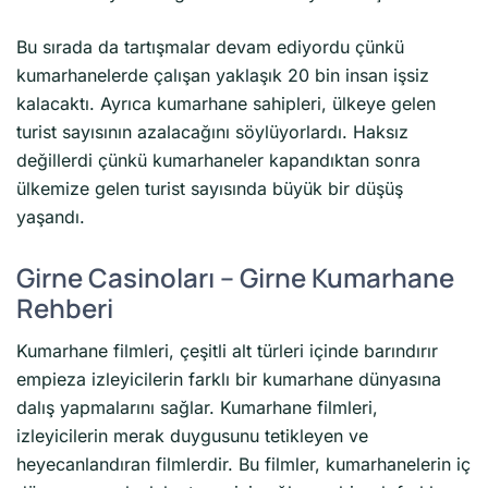
Bu sırada da tartışmalar devam ediyordu çünkü
kumarhanelerde çalışan yaklaşık 20 bin insan işsiz
kalacaktı. Ayrıca kumarhane sahipleri, ülkeye gelen
turist sayısının azalacağını söylüyorlardı. Haksız
değillerdi çünkü kumarhaneler kapandıktan sonra
ülkemize gelen turist sayısında büyük bir düşüş
yaşandı.
Girne Casinoları – Girne Kumarhane
Rehberi
Kumarhane filmleri, çeşitli alt türleri içinde barındırır
empieza izleyicilerin farklı bir kumarhane dünyasına
dalış yapmalarını sağlar. Kumarhane filmleri,
izleyicilerin merak duygusunu tetikleyen ve
heyecanlandıran filmlerdir. Bu filmler, kumarhanelerin iç