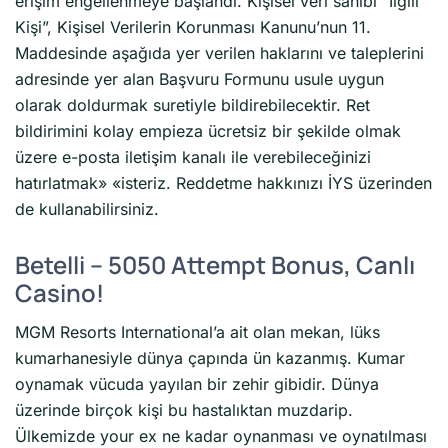
erişim engellenmeye başlandı. Kişisel veri sahibi “İlgili
Kişi”, Kişisel Verilerin Korunması Kanunu’nun 11.
Maddesinde aşağıda yer verilen haklarını ve taleplerini
adresinde yer alan Başvuru Formunu usule uygun
olarak doldurmak suretiyle bildirebilecektir. Ret
bildirimini kolay empieza ücretsiz bir şekilde olmak
üzere e-posta iletişim kanalı ile verebileceğinizi
hatırlatmak» «isteriz. Reddetme hakkınızı İYS üzerinden
de kullanabilirsiniz.
Betelli – 5050 Attempt Bonus, Canlı
Casino!
MGM Resorts International’a ait olan mekan, lüks
kumarhanesiyle dünya çapında ün kazanmış. Kumar
oynamak vücuda yayılan bir zehir gibidir. Dünya
üzerinde birçok kişi bu hastalıktan muzdarip.
Ülkemizde your ex ne kadar oynanması ve oynatılması