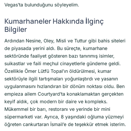
Vegas’ta bulunduğunu söyleyelim.
Kumarhaneler Hakkında İlginç
Bilgiler
Ardından Nesine, Oley, Misli ve Tuttur gibi bahis siteleri
de piyasada yerini aldı. Bu süreçte, kumarhane
sektöründe faaliyet gösteren bazı tanınmış isimler,
suikastlar ve faili meçhul cinayetlerle gündeme geldi.
Özellikle Ömer Lütfü Topal’ın öldürülmesi, kumar
sektörüyle ilgili tartışmaları yoğunlaştırdı ve yasanın
uygulanmasını hızlandıran bir dönüm noktası oldu​. Ben
empieza ailem Courtyard’ta konaklamaktan gerçekten
keyif aldık, çok modern bir daire ve kompleks.
Mükemmel bir barı, restoranı ve yerinde bir mini
süpermarketi var. Ayrıca, 8 yaşındaki oğluma yüzmeyi
öğreten cankurtaran İsmail’e de teşekkür etmek isterim.