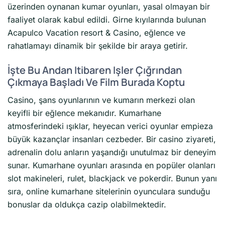
üzerinden oynanan kumar oyunları, yasal olmayan bir
faaliyet olarak kabul edildi. Girne kıyılarında bulunan
Acapulco Vacation resort & Casino, eğlence ve
rahatlamayı dinamik bir şekilde bir araya getirir.
İşte Bu Andan Itibaren Işler Çığrından
Çıkmaya Başladı Ve Film Burada Koptu
Casino, şans oyunlarının ve kumarın merkezi olan
keyifli bir eğlence mekanıdır. Kumarhane
atmosferindeki ışıklar, heyecan verici oyunlar empieza
büyük kazançlar insanları cezbeder. Bir casino ziyareti,
adrenalin dolu anların yaşandığı unutulmaz bir deneyim
sunar. Kumarhane oyunları arasında en popüler olanları
slot makineleri, rulet, blackjack ve pokerdir. Bunun yanı
sıra, online kumarhane sitelerinin oyunculara sunduğu
bonuslar da oldukça cazip olabilmektedir.