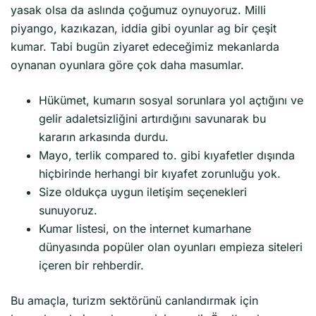
yasak olsa da aslında çoğumuz oynuyoruz. Milli
piyango, kazıkazan, iddia gibi oyunlar ag bir çeşit
kumar. Tabi bugün ziyaret edeceğimiz mekanlarda
oynanan oyunlara göre çok daha masumlar.
Hükümet, kumarın sosyal sorunlara yol açtığını ve
gelir adaletsizliğini artırdığını savunarak bu
kararın arkasında durdu.
Mayo, terlik compared to. gibi kıyafetler dışında
hiçbirinde herhangi bir kıyafet zorunluğu yok.
Size oldukça uygun iletişim seçenekleri
sunuyoruz.
Kumar listesi, on the internet kumarhane
dünyasında popüler olan oyunları empieza siteleri
içeren bir rehberdir.
Bu amaçla, turizm sektörünü canlandırmak için