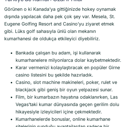
Görünen o ki Kanada’ya gittiğinizde hokey oynamak
dışında yapılacak daha pek çok şey var. Mesela, St.
Eugene Golfing Resort and Casino’yu ziyaret etmek
gibi. Lüks golf sahasıyla ünlü olan mekanın
kumarhanesi de oldukça etkileyici diyebiliriz.
Bankada çalışan bu adam, işi kullanarak
kumarhanelere milyonlarca dolar kaybetmektedir.
Karar vermenizi kolaylaştıracak en popüler Girne
casino listesini bu şekilde hazırladık.
Casino, slot machine makineleri, poker, rulet ve
blackjack gibi geniş bir oyun yelpazesi sunar.
Film, bir kumarbazın hayatına odaklanırken, Las
Vegas’taki kumar dünyasında geçen gerilim dolu
hikayesiyle izleyicileri içine çekmektedir.
Kumarhanelerde bonuslar, online kumarhane
sitelerinin sunduğu avantajlardan sadece bir