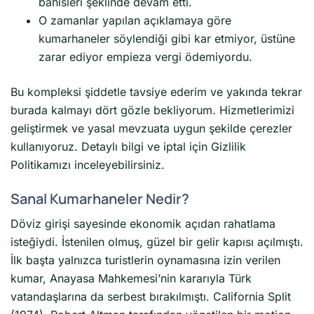
bahisleri şeklinde devam etti.
O zamanlar yapılan açıklamaya göre
kumarhaneler söylendiği gibi kar etmiyor, üstüne
zarar ediyor empieza vergi ödemiyordu.
Bu kompleksi şiddetle tavsiye ederim ve yakında tekrar
burada kalmayı dört gözle bekliyorum. Hizmetlerimizi
geliştirmek ve yasal mevzuata uygun şekilde çerezler
kullanıyoruz. Detaylı bilgi ve iptal için Gizlilik
Politikamızı inceleyebilirsiniz.
Sanal Kumarhaneler Nedir?
Döviz girişi sayesinde ekonomik açıdan rahatlama
isteğiydi. İstenilen olmuş, güzel bir gelir kapısı açılmıştı.
İlk başta yalnızca turistlerin oynamasına izin verilen
kumar, Anayasa Mahkemesi’nin kararıyla Türk
vatandaşlarına da serbest bırakılmıştı. California Split