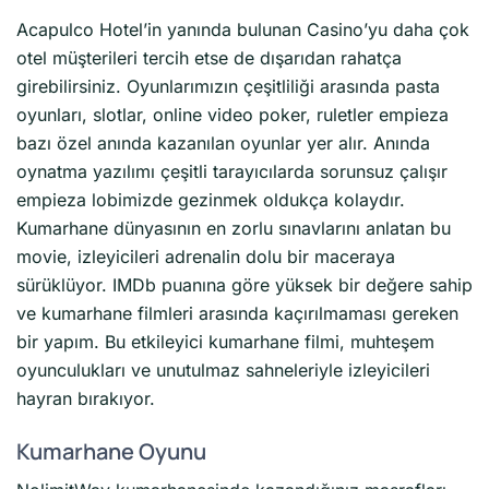
Acapulco Hotel’in yanında bulunan Casino’yu daha çok
otel müşterileri tercih etse de dışarıdan rahatça
girebilirsiniz. Oyunlarımızın çeşitliliği arasında pasta
oyunları, slotlar, online video poker, ruletler empieza
bazı özel anında kazanılan oyunlar yer alır. Anında
oynatma yazılımı çeşitli tarayıcılarda sorunsuz çalışır
empieza lobimizde gezinmek oldukça kolaydır.
Kumarhane dünyasının en zorlu sınavlarını anlatan bu
movie, izleyicileri adrenalin dolu bir maceraya
sürüklüyor. IMDb puanına göre yüksek bir değere sahip
ve kumarhane filmleri arasında kaçırılmaması gereken
bir yapım. Bu etkileyici kumarhane filmi, muhteşem
oyunculukları ve unutulmaz sahneleriyle izleyicileri
hayran bırakıyor.
Kumarhane Oyunu