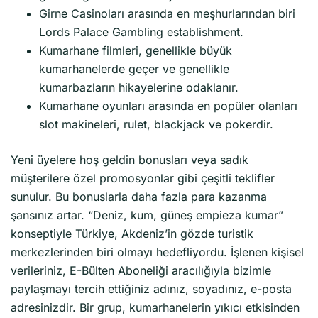
Girne Casinoları arasında en meşhurlarından biri
Lords Palace Gambling establishment.
Kumarhane filmleri, genellikle büyük
kumarhanelerde geçer ve genellikle
kumarbazların hikayelerine odaklanır.
Kumarhane oyunları arasında en popüler olanları
slot makineleri, rulet, blackjack ve pokerdir.
Yeni üyelere hoş geldin bonusları veya sadık
müşterilere özel promosyonlar gibi çeşitli teklifler
sunulur. Bu bonuslarla daha fazla para kazanma
şansınız artar. “Deniz, kum, güneş empieza kumar”
konseptiyle Türkiye, Akdeniz’in gözde turistik
merkezlerinden biri olmayı hedefliyordu. İşlenen kişisel
verileriniz, E-Bülten Aboneliği aracılığıyla bizimle
paylaşmayı tercih ettiğiniz adınız, soyadınız, e-posta
adresinizdir. Bir grup, kumarhanelerin yıkıcı etkisinden