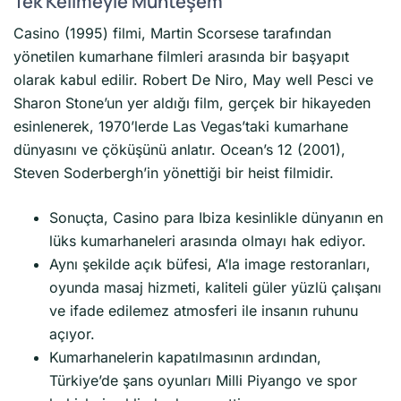
Tek Kelimeyle Muhteşem
Casino (1995) filmi, Martin Scorsese tarafından
yönetilen kumarhane filmleri arasında bir başyapıt
olarak kabul edilir. Robert De Niro, May well Pesci ve
Sharon Stone’un yer aldığı film, gerçek bir hikayeden
esinlenerek, 1970’lerde Las Vegas’taki kumarhane
dünyasını ve çöküşünü anlatır. Ocean’s 12 (2001),
Steven Soderbergh’in yönettiği bir heist filmidir.
Sonuçta, Casino para Ibiza kesinlikle dünyanın en
lüks kumarhaneleri arasında olmayı hak ediyor.
Aynı şekilde açık büfesi, A’la image restoranları,
oyunda masaj hizmeti, kaliteli güler yüzlü çalışanı
ve ifade edilemez atmosferi ile insanın ruhunu
açıyor.
Kumarhanelerin kapatılmasının ardından,
Türkiye’de şans oyunları Milli Piyango ve spor