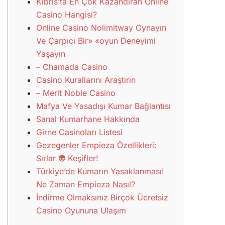
Kıbrıs’ta En Çok Kazandıran Online
Casino Hangisi?
Online Casino Nolimitway Oynayın
Ve Çarpıcı Bir» «oyun Deneyimi
Yaşayın
– Chamada Casino
Casino Kurallarını Araştırın
– Merit Noble Casino
Mafya Ve Yasadışı Kumar Bağlantısı
Sanal Kumarhane Hakkında
Girne Casinoları Listesi
Gezegenler Empieza Özellikleri:
Sırlar 👽 Keşifler!
Türkiye’de Kumarın Yasaklanması!
Ne Zaman Empieza Nasıl?
İndirme Olmaksınız Birçok Ücretsiz
Casino Oyununa Ulaşım