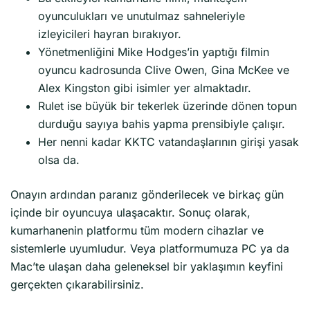
oyunculukları ve unutulmaz sahneleriyle
izleyicileri hayran bırakıyor.
Yönetmenliğini Mike Hodges’in yaptığı filmin
oyuncu kadrosunda Clive Owen, Gina McKee ve
Alex Kingston gibi isimler yer almaktadır.
Rulet ise büyük bir tekerlek üzerinde dönen topun
durduğu sayıya bahis yapma prensibiyle çalışır.
Her nenni kadar KKTC vatandaşlarının girişi yasak
olsa da.
Onayın ardından paranız gönderilecek ve birkaç gün
içinde bir oyuncuya ulaşacaktır. Sonuç olarak,
kumarhanenin platformu tüm modern cihazlar ve
sistemlerle uyumludur. Veya platformumuza PC ya da
Mac’te ulaşan daha geleneksel bir yaklaşımın keyfini
gerçekten çıkarabilirsiniz.