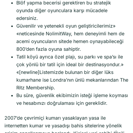
Blöf yapma becerisi gerektiren bu stratejik
oyunda diğer oyunculara karşı mücadele
edersiniz.
Güvenilir ve yetenekli oyun geliştiricilerimiz»
«neticesinde NolimitWay, hem deneyimli hem de
acemi oyuncuların sitede hemen oynayabileceği
800’den fazla oyuna sahiptir.
Tatil köyü ayrıca özel plajı, su parkı ve spa’sı ile
çok yönlü bir tatil için ideal bir destinasyondur.»
«[newline]Listemizde bulunan bir diğer lüks
kumarhane ise Londra’nın ünlü mekanlarından The
Ritz Membership.
Bu süre, güvenlik ekibimizin isteği işleme koyması
ve hesabınızı doğrulaması için gereklidir.
2007’de çevrimiçi kumarı yasaklayan yasa ile
internetten kumar ve yasadışı bahis sitelerine yönelik