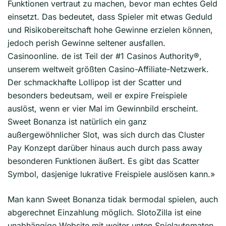
Funktionen vertraut zu machen, bevor man echtes Geld
einsetzt. Das bedeutet, dass Spieler mit etwas Geduld
und Risikobereitschaft hohe Gewinne erzielen können,
jedoch perish Gewinne seltener ausfallen.
Casinoonline. de ist Teil der #1 Casinos Authority®,
unserem weltweit größten Casino-Affiliate-Netzwerk.
Der schmackhafte Lollipop ist der Scatter und
besonders bedeutsam, weil er expire Freispiele
auslöst, wenn er vier Mal im Gewinnbild erscheint.
Sweet Bonanza ist natürlich ein ganz
außergewöhnlicher Slot, was sich durch das Cluster
Pay Konzept darüber hinaus auch durch pass away
besonderen Funktionen äußert. Es gibt das Scatter
Symbol, dasjenige lukrative Freispiele auslösen kann.»
Man kann Sweet Bonanza tidak bermodal spielen, auch
abgerechnet Einzahlung möglich. SlotoZilla ist eine
unabhängige Website mit weiter unten Spielautomaten