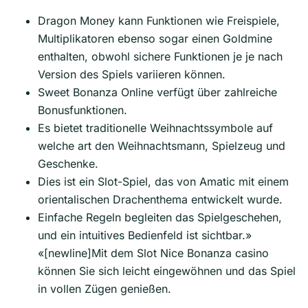
Dragon Money kann Funktionen wie Freispiele,
Multiplikatoren ebenso sogar einen Goldmine
enthalten, obwohl sichere Funktionen je je nach
Version des Spiels variieren können.
Sweet Bonanza Online verfügt über zahlreiche
Bonusfunktionen.
Es bietet traditionelle Weihnachtssymbole auf
welche art den Weihnachtsmann, Spielzeug und
Geschenke.
Dies ist ein Slot-Spiel, das von Amatic mit einem
orientalischen Drachenthema entwickelt wurde.
Einfache Regeln begleiten das Spielgeschehen,
und ein intuitives Bedienfeld ist sichtbar.»
«[newline]Mit dem Slot Nice Bonanza casino
können Sie sich leicht eingewöhnen und das Spiel
in vollen Zügen genießen.