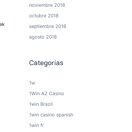
noviembre 2018
octubre 2018
őek
septiembre 2018
agosto 2018
a
Categorías
1w
1Win AZ Casino
1win Brazil
1win casino spanish
1win fr