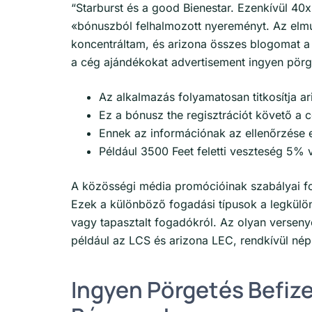
“Starburst és a good Bienestar. Ezenkívül 40x
«bónuszból felhalmozott nyereményt. Az elmú
koncentráltam, és arizona összes blogomat a
a cég ajándékokat advertisement ingyen pör
Az alkalmazás folyamatosan titkosítja 
Ez a bónusz the regisztrációt követő a c
Ennek az információnak az ellenőrzése e
Pél͏dául 3500 Feet feletti vesz͏t͏eség 5% v
A közösségi média promócióinak szabályai fol
Ezek a különböző fogadási típusok a legkülön
vagy tapasztalt fogadókról. Az olyan versen
például az LCS és arizona LEC, rendkívül né
Ingyen Pörgetés Befize