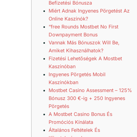
Befizetési Bónusza
Miért Adnak Ingyenes Pörgetést Az
Online Kaszinók?
“free Rounds Mostbet No First
Downpayment Bonus
Vannak Más Bónuszok Will Be,
Amiket Kihasználhatok?
Fizetési Lehetőségek A Mostbet
Kaszinóban
Ingyenes Pörgetés Mobil
Kaszinókban
Mostbet Casino Assessment – 125%
Bónusz 300 €-ig + 250 Ingyenes
Pörgetés
A Mostbet Casino Bonus És
Promóciós Kínálata
Általános Feltételek És