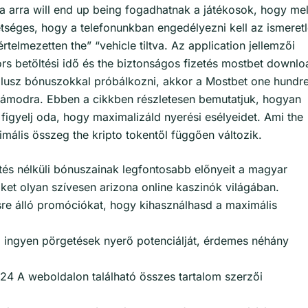
ara arra will end up being fogadhatnak a játékosok, hogy me
etséges, hogy a telefonunkban engedélyezni kell az ismeret
rtelmezetten the” “vehicle tiltva. Az application jellemzői
rs betöltési idő és the biztonságos fizetés mostbet downlo
 plusz bónuszokkal próbálkozni, akkor a Mostbet one hundr
zámodra. Ebben a cikkben részletesen bemutatjuk, hogyan
figyelj oda, hogy maximalizáld nyerési esélyeidet. Ami the
nimális összeg the kripto tokentől függően változik.
etés nélküli bónuszainak legfontosabb előnyeit a magyar
őket olyan szívesen arizona online kaszinók világában.
re álló promóciókat, hogy kihasználhasd a maximális
 ingyen pörgetések nyerő potenciálját, érdemes néhány
4 A weboldalon található összes tartalom szerzői