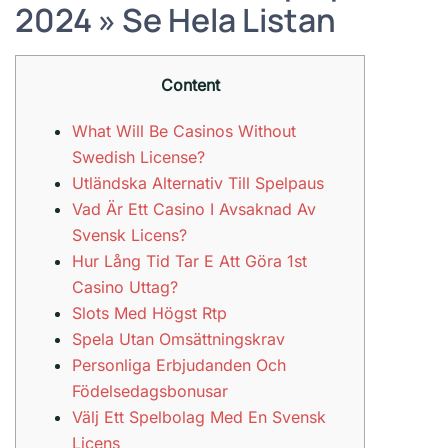
2024 » Se Hela Listan
Content
What Will Be Casinos Without
Swedish License?
Utländska Alternativ Till Spelpaus
Vad Är Ett Casino I Avsaknad Av
Svensk Licens?
Hur Lång Tid Tar E Att Göra 1st
Casino Uttag?
Slots Med Högst Rtp
Spela Utan Omsättningskrav
Personliga Erbjudanden Och
Födelsedagsbonusar
Välj Ett Spelbolag Med En Svensk
Licens