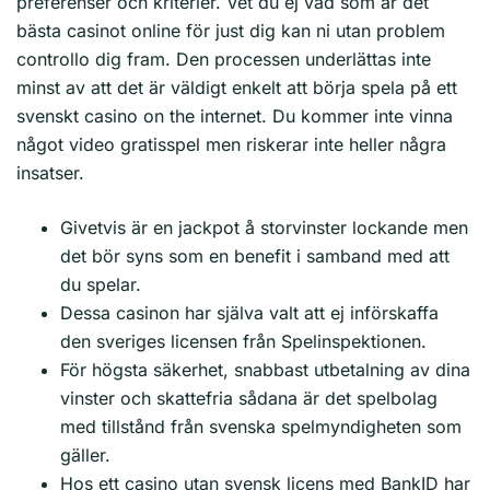
preferenser och kriterier. Vet du ej vad som är det
bästa casinot online för just dig kan ni utan problem
controllo dig fram. Den processen underlättas inte
minst av att det är väldigt enkelt att börja spela på ett
svenskt casino on the internet. Du kommer inte vinna
något video gratisspel men riskerar inte heller några
insatser.
Givetvis är en jackpot å storvinster lockande men
det bör syns som en benefit i samband med att
du spelar.
Dessa casinon har själva valt att ej införskaffa
den sveriges licensen från Spelinspektionen.
För högsta säkerhet, snabbast utbetalning av dina
vinster och skattefria sådana är det spelbolag
med tillstånd från svenska spelmyndigheten som
gäller.
Hos ett casino utan svensk licens med BankID har