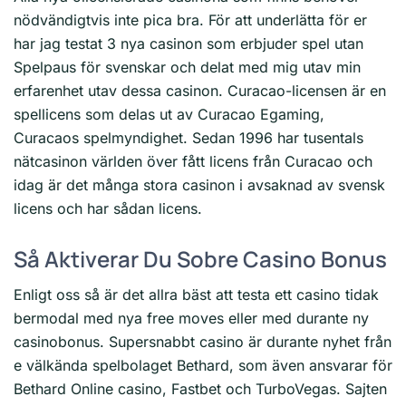
nödvändigtvis inte pica bra. För att underlätta för er
har jag testat 3 nya casinon som erbjuder spel utan
Spelpaus för svenskar och delat med mig utav min
erfarenhet utav dessa casinon. Curacao-licensen är en
spellicens som delas ut av Curacao Egaming,
Curacaos spelmyndighet. Sedan 1996 har tusentals
nätcasinon världen över fått licens från Curacao och
idag är det många stora casinon i avsaknad av svensk
licens och har sådan licens.
Så Aktiverar Du Sobre Casino Bonus
Enligt oss så är det allra bäst att testa ett casino tidak
bermodal med nya free moves eller med durante ny
casinobonus. Supersnabbt casino är durante nyhet från
e välkända spelbolaget Bethard, som även ansvarar för
Bethard Online casino, Fastbet och TurboVegas. Sajten