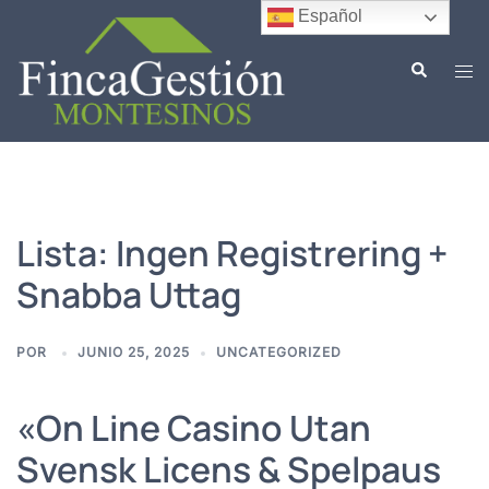
Saltar
Español
al
Buscar
contenido
Alte
men
Lista: Ingen Registrering +
Snabba Uttag
POR
JUNIO 25, 2025
UNCATEGORIZED
«On Line Casino Utan
Svensk Licens & Spelpaus