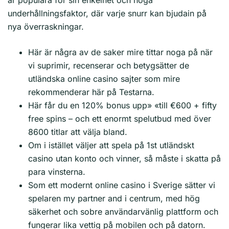
är populära för sin enkelhet och höga
underhållningsfaktor, där varje snurr kan bjudain på
nya överraskningar.
Här är några av de saker mire tittar noga på när
vi suprimir, recenserar och betygsätter de
utländska online casino sajter som mire
rekommenderar här på Testarna.
Här får du en 120% bonus upp» «till €600 + fifty
free spins – och ett enormt spelutbud med över
8600 titlar att välja bland.
Om i istället väljer att spela på 1st utländskt
casino utan konto och vinner, så måste i skatta på
para vinsterna.
Som ett modernt online casino i Sverige sätter vi
spelaren my partner and i centrum, med hög
säkerhet och sobre användarvänlig plattform och
fungerar lika vettig på mobilen och på datorn.