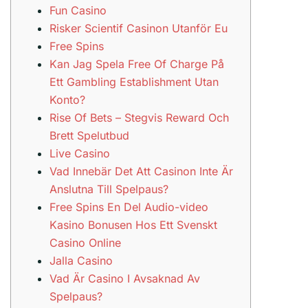
Fun Casino
Risker Scientif Casinon Utanför Eu
Free Spins
Kan Jag Spela Free Of Charge På
Ett Gambling Establishment Utan
Konto?
Rise Of Bets – Stegvis Reward Och
Brett Spelutbud
Live Casino
Vad Innebär Det Att Casinon Inte Är
Anslutna Till Spelpaus?
Free Spins En Del Audio-video
Kasino Bonusen Hos Ett Svenskt
Casino Online
Jalla Casino
Vad Är Casino I Avsaknad Av
Spelpaus?