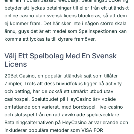
eller en mobilanpassad webbsajt. Betalningsblockering
betyder att lyckas betalningar till eller från ett utländskt
online casino utan svensk licens blockeras, så att dem
ej kommer fram. Det här sker inte i någon större skala
ännu, guys det är ett medel som Spelinspektionen kan
komma att lyckas ta till dyrare framöver.
Välj Ett Spelbolag Med En Svensk
Licens
20Bet Casino, en populär utländsk sajt som tillåter
Zimpler, Trots att dess huvudfokus ligger på activity
och betting, har de också ett utmärkt utbud utav
casinospel. Spelutbudet på HeyCasino är» «både
omfattande och varierat, med bordsspel, live-casino
och slotsspel från en rad avviknade spelutvecklare.
Betalningsalternativen på HeyCasino är varierande och
inkluderar populära metoder som VISA FOR