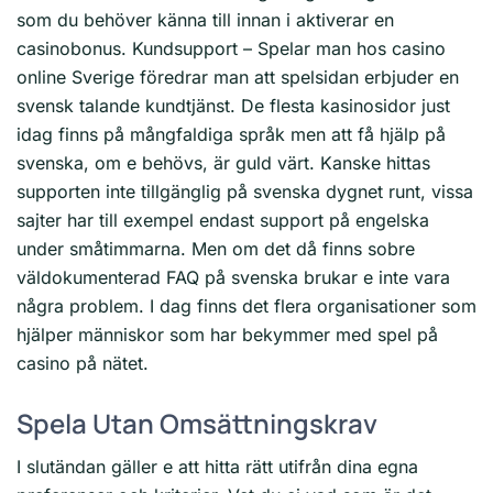
som du behöver känna till innan i aktiverar en
casinobonus. Kundsupport – Spelar man hos casino
online Sverige föredrar man att spelsidan erbjuder en
svensk talande kundtjänst. De flesta kasinosidor just
idag finns på mångfaldiga språk men att få hjälp på
svenska, om e behövs, är guld värt. Kanske hittas
supporten inte tillgänglig på svenska dygnet runt, vissa
sajter har till exempel endast support på engelska
under småtimmarna. Men om det då finns sobre
väldokumenterad FAQ på svenska brukar e inte vara
några problem. I dag finns det flera organisationer som
hjälper människor som har bekymmer med spel på
casino på nätet.
Spela Utan Omsättningskrav
I slutändan gäller e att hitta rätt utifrån dina egna