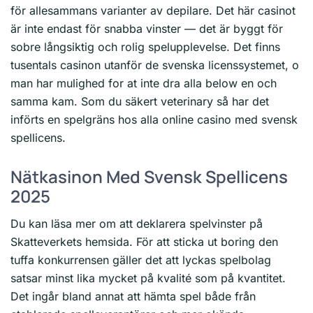
för allesammans varianter av depilare. Det här casinot
är inte endast för snabba vinster — det är byggt för
sobre långsiktig och rolig spelupplevelse. Det finns
tusentals casinon utanför de svenska licenssystemet, o
man har mulighed for at inte dra alla below en och
samma kam. Som du säkert veterinary så har det
införts en spelgräns hos alla online casino med svensk
spellicens.
Nätkasinon Med Svensk Spellicens
2025
Du kan läsa mer om att deklarera spelvinster på
Skatteverkets hemsida. För att sticka ut boring den
tuffa konkurrensen gäller det att lyckas spelbolag
satsar minst lika mycket på kvalité som på kvantitet.
Det ingår bland annat att hämta spel både från