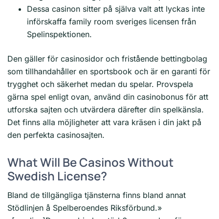
Dessa casinon sitter på själva valt att lyckas inte
införskaffa family room sveriges licensen från
Spelinspektionen.
Den gäller för casinosidor och fristående bettingbolag
som tillhandahåller en sportsbook och är en garanti för
trygghet och säkerhet medan du spelar. Provspela
gärna spel enligt ovan, använd din casinobonus för att
utforska sajten och utvärdera därefter din spelkänsla.
Det finns alla möjligheter att vara kräsen i din jakt på
den perfekta casinosajten.
What Will Be Casinos Without
Swedish License?
Bland de tillgängliga tjänsterna finns bland annat
Stödlinjen å Spelberoendes Riksförbund.»