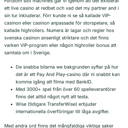
Förutom slot machines går vi igenom att det existerar
ett live casino at redbet och vad det my partner and i
sin tur inkluderar. Förr kunde ni se så kallade VIP-
casinon eller casinon anpassade för storspelare, så
kallade highrollers. Numera är lagar och regler hos
svenska casinon ansenligt striktare och det finns
varken VIP-program eller någon highroller bonus att
samtala om i Sverige.
De snabba bilarna we bakgrunden syftar på hur
det är ett Pay And Play-casino där ni snabbt kan
komma igång att filma med BankID.
Med 3000+ spel från över 60 spelleverantörer
finns det alltid något nytt att testa.
Wise (tidigare TransferWise) erbjuder
internationella överföringar till låga avgifter.
Med andra ord finns det mångfaldiga viktiga saker