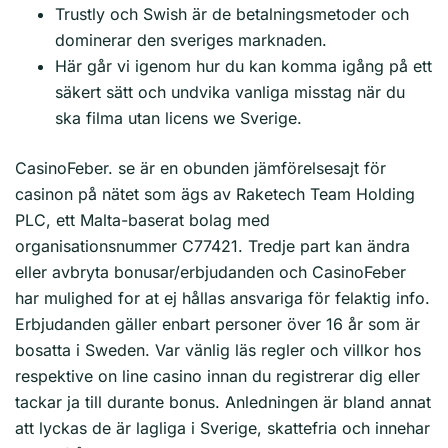
Trustly och Swish är de betalningsmetoder och
dominerar den sveriges marknaden.
Här går vi igenom hur du kan komma igång på ett
säkert sätt och undvika vanliga misstag när du
ska filma utan licens we Sverige.
CasinoFeber. se är en obunden jämförelsesajt för
casinon på nätet som ägs av Raketech Team Holding
PLC, ett Malta-baserat bolag med
organisationsnummer C77421. Tredje part kan ändra
eller avbryta bonusar/erbjudanden och CasinoFeber
har mulighed for at ej hållas ansvariga för felaktig info.
Erbjudanden gäller enbart personer över 16 år som är
bosatta i Sweden. Var vänlig läs regler och villkor hos
respektive on line casino innan du registrerar dig eller
tackar ja till durante bonus. Anledningen är bland annat
att lyckas de är lagliga i Sverige, skattefria och innehar