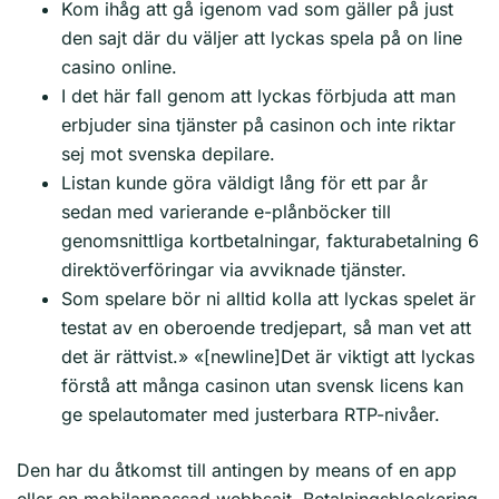
Kom ihåg att gå igenom vad som gäller på just
den sajt där du väljer att lyckas spela på on line
casino online.
I det här fall genom att lyckas förbjuda att man
erbjuder sina tjänster på casinon och inte riktar
sej mot svenska depilare.
Listan kunde göra väldigt lång för ett par år
sedan med varierande e-plånböcker till
genomsnittliga kortbetalningar, fakturabetalning 6
direktöverföringar via avviknade tjänster.
Som spelare bör ni alltid kolla att lyckas spelet är
testat av en oberoende tredjepart, så man vet att
det är rättvist.» «[newline]Det är viktigt att lyckas
förstå att många casinon utan svensk licens kan
ge spelautomater med justerbara RTP-nivåer.
Den har du åtkomst till antingen by means of en app