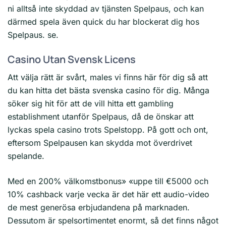
ni alltså inte skyddad av tjänsten Spelpaus, och kan
därmed spela även quick du har blockerat dig hos
Spelpaus. se.
Casino Utan Svensk Licens
Att välja rätt är svårt, males vi finns här för dig så att
du kan hitta det bästa svenska casino för dig. Många
söker sig hit för att de vill hitta ett gambling
establishment utanför Spelpaus, då de önskar att
lyckas spela casino trots Spelstopp. På gott och ont,
eftersom Spelpausen kan skydda mot överdrivet
spelande.
Med en 200% välkomstbonus» «uppe till €5000 och
10% cashback varje vecka är det här ett audio-video
de mest generösa erbjudandena på marknaden.
Dessutom är spelsortimentet enormt, så det finns något