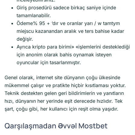
Giriş prosedürü sadece birkaç saniye içinde
tamamlanabilir.
Ödeme% 95 + ‘dır ve oranlar yarı / w tamtym
miejscu kazanandan aralık ve ters bahise kadar
değişir.
Ayrıca kripto para birimi» «işlemlerini desteklediği
için anonim olarak bahis oynamak isteyen
oyuncular için tasarlanmıştır.
Genel olarak, internet site dünyanın çoğu ülkesinde
mükemmel çalışır ve pratikte hiçbir kısıtlaması yoktur.
Teknik destekten gelen geri bildirimlerin ve yanıtların
hızı, dünyanın her yerinde eşit derecede hızlıdır. Tek
şart, çoğu gibi, her kullanıcı için reşit olma yaşıdır.
Qarşılaşmadan Əvvəl Mostbet