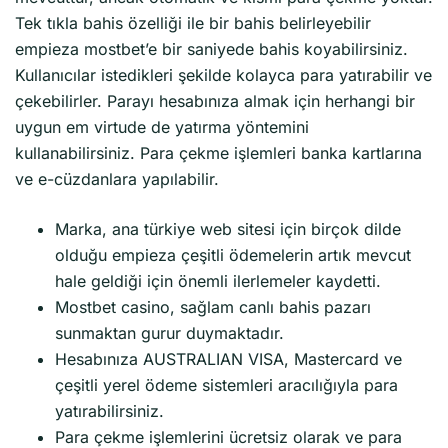
Tek tıkla bahis özelliği ile bir bahis belirleyebilir
empieza mostbet’e bir saniyede bahis koyabilirsiniz.
Kullanıcılar istedikleri şekilde kolayca para yatırabilir ve
çekebilirler. Parayı hesabınıza almak için herhangi bir
uygun em virtude de yatırma yöntemini
kullanabilirsiniz. Para çekme işlemleri banka kartlarına
ve e-cüzdanlara yapılabilir.
Marka, ana türkiye web sitesi için birçok dilde
olduğu empieza çeşitli ödemelerin artık mevcut
hale geldiği için önemli ilerlemeler kaydetti.
Mostbet casino, sağlam canlı bahis pazarı
sunmaktan gurur duymaktadır.
Hesabınıza AUSTRALIAN VISA, Mastercard ve
çeşitli yerel ödeme sistemleri aracılığıyla para
yatırabilirsiniz.
Para çekme işlemlerini ücretsiz olarak ve para