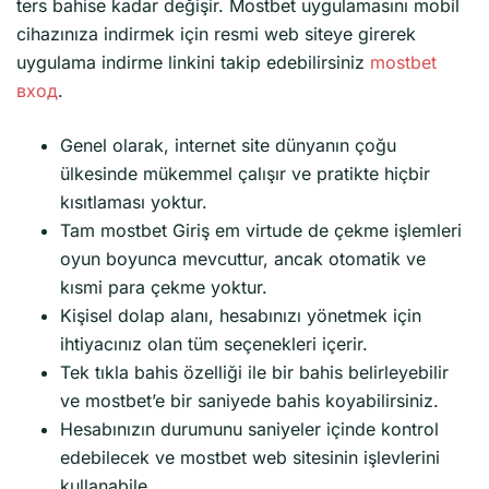
ters bahise kadar değişir. Mostbet uygulamasını mobil
cihazınıza indirmek için resmi web siteye girerek
uygulama indirme linkini takip edebilirsiniz
mostbet
вход
.
Genel olarak, internet site dünyanın çoğu
ülkesinde mükemmel çalışır ve pratikte hiçbir
kısıtlaması yoktur.
Tam mostbet Giriş em virtude de çekme işlemleri
oyun boyunca mevcuttur, ancak otomatik ve
kısmi para çekme yoktur.
Kişisel dolap alanı, hesabınızı yönetmek için
ihtiyacınız olan tüm seçenekleri içerir.
Tek tıkla bahis özelliği ile bir bahis belirleyebilir
ve mostbet’e bir saniyede bahis koyabilirsiniz.
Hesabınızın durumunu saniyeler içinde kontrol
edebilecek ve mostbet web sitesinin işlevlerini
kullanabile.