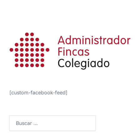
[custom-facebook-feed]
Buscar: