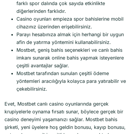
farklı spor dalında çok sayıda etkinlikte
diğerlerinden farklıdır.
Casino oyunları empieza spor bahislerine mobil
cihazınız üzerinden erişebilirsiniz.
Parayı hesabınıza almak için herhangi bir uygun
afin de yatırma yöntemini kullanabilirsiniz.
Mostbet, geniş bahis seçenekleri ve canlı bahis
imkanı sunarak online bahis yapmak isteyenlere
çeşitli avantajlar sağlar.
Mostbet tarafından sunulan çeşitli ödeme
yöntemleri aracılığıyla kolayca para yatırabilir ve
çekebilirsiniz.
Evet, Mostbet canlı casino oyunlarında gerçek
krupiyelerle oynama fırsatı sunar, böylece gerçek bir
casino deneyimi yaşamanızı sağlar. Mostbet bahis
şirketi, yeni üyelere hoş geldin bonusu, kayıp bonusu,