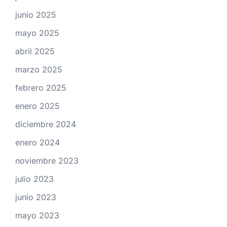
junio 2025
mayo 2025
abril 2025
marzo 2025
febrero 2025
enero 2025
diciembre 2024
enero 2024
noviembre 2023
julio 2023
junio 2023
mayo 2023