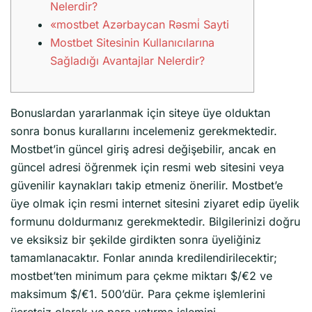
Nelerdir?
«mostbet Azərbaycan Rəsmi̇ Sayti
Mostbet Sitesinin Kullanıcılarına
Sağladığı Avantajlar Nelerdir?
Bonuslardan yararlanmak için siteye üye olduktan
sonra bonus kurallarını incelemeniz gerekmektedir.
Mostbet’in güncel giriş adresi değişebilir, ancak en
güncel adresi öğrenmek için resmi web sitesini veya
güvenilir kaynakları takip etmeniz önerilir. Mostbet’e
üye olmak için resmi internet sitesini ziyaret edip üyelik
formunu doldurmanız gerekmektedir. Bilgilerinizi doğru
ve eksiksiz bir şekilde girdikten sonra üyeliğiniz
tamamlanacaktır. Fonlar anında kredilendirilecektir;
mostbet’ten minimum para çekme miktarı $/€2 ve
maksimum $/€1. 500’dür. Para çekme işlemlerini