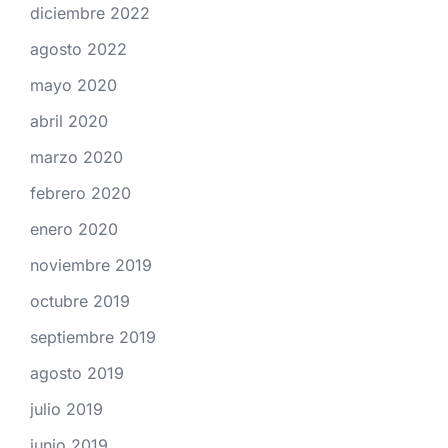
diciembre 2022
agosto 2022
mayo 2020
abril 2020
marzo 2020
febrero 2020
enero 2020
noviembre 2019
octubre 2019
septiembre 2019
agosto 2019
julio 2019
junio 2019