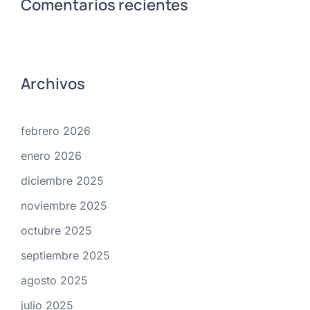
Comentarios recientes
Archivos
febrero 2026
enero 2026
diciembre 2025
noviembre 2025
octubre 2025
septiembre 2025
agosto 2025
julio 2025