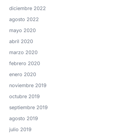
diciembre 2022
agosto 2022
mayo 2020
abril 2020
marzo 2020
febrero 2020
enero 2020
noviembre 2019
octubre 2019
septiembre 2019
agosto 2019
julio 2019