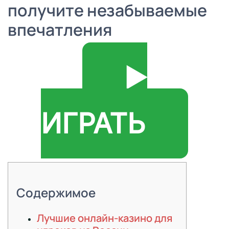
получите незабываемые
впечатления
▶️
ИГРАТЬ
Содержимое
Лучшие онлайн-казино для