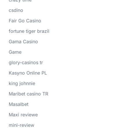
csdino
Fair Go Casino
fortune tiger brazil
Gama Casino
Game
glory-casinos tr
Kasyno Online PL
king johnnie
Maribet casino TR
Masalbet
Maxi reviewe
mini-review