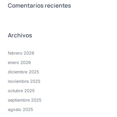
Comentarios recientes
Archivos
febrero 2026
enero 2026
diciembre 2025
noviembre 2025
octubre 2025
septiembre 2025
agosto 2025