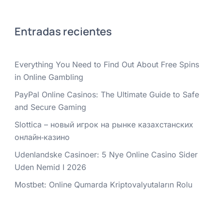
Entradas recientes
Everything You Need to Find Out About Free Spins
in Online Gambling
PayPal Online Casinos: The Ultimate Guide to Safe
and Secure Gaming
Slottica – новый игрок на рынке казахстанских
онлайн‑казино
Udenlandske Casinoer: 5 Nye Online Casino Sider
Uden Nemid I 2026
Mostbet: Online Qumarda Kriptovalyutaların Rolu