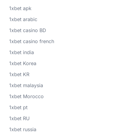
1xbet apk
1xbet arabic
1xbet casino BD
1xbet casino french
1xbet india
1xbet Korea
1xbet KR
1xbet malaysia
1xbet Morocco
1xbet pt
1xbet RU
1xbet russia