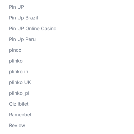
Pin UP
Pin Up Brazil
Pin UP Online Casino
Pin Up Peru
pinco
plinko
plinko in
plinko UK
plinko_pl
Qizilbilet
Ramenbet
Review