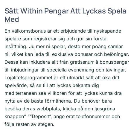
Sätt Within Pengar Att Lyckas Spela
Med
En välkomstbonus är ett erbjudande till nyskapande
spelare som registrerar sig och gör sin första
insättning. Ju mer ni spelar, desto mer poäng samlar
ni, vilket kan leda till exklusiva bonusar och belöningar.
Dessa kan inkludera allt från gratissnurr å bonuspengar
till inbjudningar till speciella evenemang och tävlingar.
Lojalitetsprogrammet är ett utmärkt sätt att öka ditt
spelvärde, så se till att lyckas bekanta dig
mediterranean sea villkoren för att lyckas kunna dra
nytta av de bästa förmånerna. Du behöver bara
besöka deras webbplats, klicka på den ljusgröna
knappen” ““Deposit”, ange erat telefonnummer och
följa resten av stegen.