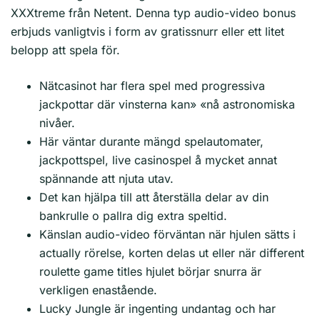
XXXtreme från Netent. Denna typ audio-video bonus
erbjuds vanligtvis i form av gratissnurr eller ett litet
belopp att spela för.
Nätcasinot har flera spel med progressiva
jackpottar där vinsterna kan» «nå astronomiska
nivåer.
Här väntar durante mängd spelautomater,
jackpottspel, live casinospel å mycket annat
spännande att njuta utav.
Det kan hjälpa till att återställa delar av din
bankrulle o pallra dig extra speltid.
Känslan audio-video förväntan när hjulen sätts i
actually rörelse, korten delas ut eller när different
roulette game titles hjulet börjar snurra är
verkligen enastående.
Lucky Jungle är ingenting undantag och har