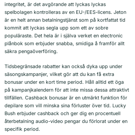
integritet, är det avgörande att lyckas lyckas
spelbolagen kontrolleras av en EU-/EES-licens. Jeton
är en helt annan betalningstjänst som på kortfattat tid
kommit att lyckas segla upp som ett av sobre
populäraste. Det hela är i själva verket en electronic
plånbok som erbjuder snabba, smidiga å framför allt
säkra pengaöverföring.
Tidsbegränsade rabatter kan också dyka upp under
säsongskampanjer, vilket gör att du kan få extra
bonusar under en kort time period. Håll alltid ett öga
på kampanjkalendern för att inte missa dessa attraktivt
tillfällen. Cashback bonusar är en utmärkt funktion för
depilare som vill minska sina förluster över tid. Lucky
Bush erbjuder cashback och ger dig en procentuell
återbetalning audio-video pengar du förlorat under en
specifik period.