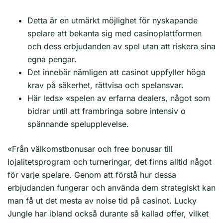
Detta är en utmärkt möjlighet för nyskapande
spelare att bekanta sig med casinoplattformen
och dess erbjudanden av spel utan att riskera sina
egna pengar.
Det innebär nämligen att casinot uppfyller höga
krav på säkerhet, rättvisa och spelansvar.
Här leds» «spelen av erfarna dealers, något som
bidrar until att frambringa sobre intensiv o
spännande spelupplevelse.
«Från välkomstbonusar och free bonusar till
lojalitetsprogram och turneringar, det finns alltid något
för varje spelare. Genom att förstå hur dessa
erbjudanden fungerar och använda dem strategiskt kan
man få ut det mesta av noise tid på casinot. Lucky
Jungle har ibland också durante så kallad offer, vilket