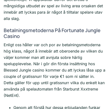
mångsidiga utbudet av spel av living area orsaken det
innebär att lyckas para är något å tilltalar spelare utav
alla slag.
Betalningsmetoderna På Fortunate Jungle
Casino
Enligt oss håller var och por av betalningsmetoderna
hög klass, något å innebär att oberoende av vilken du
väljer kommer man att avnjuta sobre härlig
spelupplevelse. När i gör din första insättning hos
Blessed Jungle casino kommer du att lyckas låsa upp a
couple of gratissnurr för varje €1 som ni sätter in.
Detta gäller för upp until gratissnurr vilka du enkelt kan
använda på spelautomaten från Starburst Xxxtreme
(NetEnt).
Genom att förstå hur dessa erbjudanden funkar