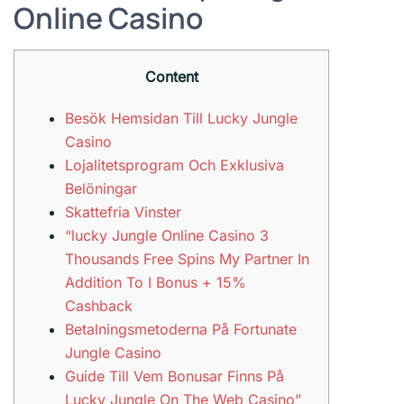
Online Casino
Content
Besök Hemsidan Till Lucky Jungle
Casino
Lojalitetsprogram Och Exklusiva
Belöningar
Skattefria Vinster
“lucky Jungle Online Casino 3
Thousands Free Spins My Partner In
Addition To I Bonus + 15%
Cashback
Betalningsmetoderna På Fortunate
Jungle Casino
Guide Till Vem Bonusar Finns På
Lucky Jungle On The Web Casino”