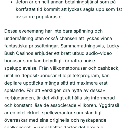
Jeton är en helt annan betalningstjänst som på
kortfattat tid kommit att lyckas segla upp som 1st
av sobre populäraste.
Dessa evenemang har inte bara spänning och
underhållning utan också chansen att lyckas vinna
fantastiska prissättningar. Sammanfattningsvis, Lucky
Bush Casinos erbjuder ett brett utbud audio-video
bonusar som kan betydligt förbättra noise
spelupplevelse. Från välkomstbonusar och cashback,
until no deposit-bonusar 6 lojalitetsprogram, kan
depilare upptäcka många sätt att maximera erat
spelande. För att verkligen dra nytta av dessa»
«erbjudanden, är det viktigt att hålla sig informerad
och konstant läsa de associerade villkoren. Yggdrasil
är en intellektuell spelleverantör som ständigt
överraskar med sina originella och nyskapande
spelkoncept. Vi uppskattar därför det breda o