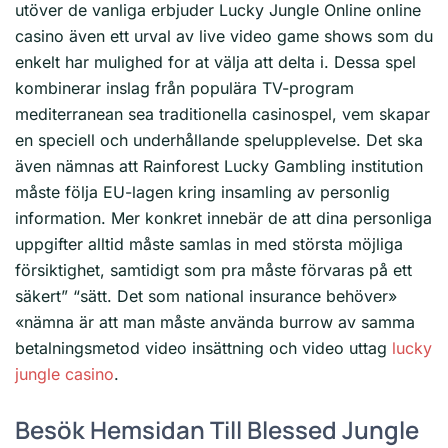
utöver de vanliga erbjuder Lucky Jungle Online online
casino även ett urval av live video game shows som du
enkelt har mulighed for at välja att delta i. Dessa spel
kombinerar inslag från populära TV-program
mediterranean sea traditionella casinospel, vem skapar
en speciell och underhållande spelupplevelse. Det ska
även nämnas att Rainforest Lucky Gambling institution
måste följa EU-lagen kring insamling av personlig
information. Mer konkret innebär de att dina personliga
uppgifter alltid måste samlas in med största möjliga
försiktighet, samtidigt som pra måste förvaras på ett
säkert” “sätt. Det som national insurance behöver»
«nämna är att man måste använda burrow av samma
betalningsmetod video insättning och video uttag
lucky
jungle casino
.
Besök Hemsidan Till Blessed Jungle