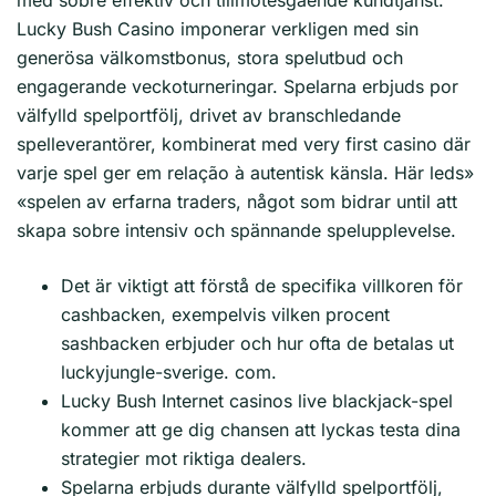
med sobre effektiv och tillmötesgående kundtjänst.
Lucky Bush Casino imponerar verkligen med sin
generösa välkomstbonus, stora spelutbud och
engagerande veckoturneringar. Spelarna erbjuds por
välfylld spelportfölj, drivet av branschledande
spelleverantörer, kombinerat med very first casino där
varje spel ger em relação à autentisk känsla. Här leds»
«spelen av erfarna traders, något som bidrar until att
skapa sobre intensiv och spännande spelupplevelse.
Det är viktigt att förstå de specifika villkoren för
cashbacken, exempelvis vilken procent
sashbacken erbjuder och hur ofta de betalas ut
luckyjungle-sverige. com.
Lucky Bush Internet casinos live blackjack-spel
kommer att ge dig chansen att lyckas testa dina
strategier mot riktiga dealers.
Spelarna erbjuds durante välfylld spelportfölj,