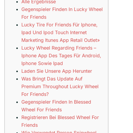
Alle Ergebnisse
Gegenspieler Finden In Lucky Wheel
For Friends
Lucky Tire For Friends Für Iphone,
Ipad Und Ipod Touch Internet
Marketing Itunes App Retail Outlet»
Lucky Wheel Regarding Friends –
Iphone App Des Tages Für Android,
Iphone Sowie Ipad
Laden Sie Unsere App Herunter
Was Bringt Das Update Auf
Premium Throughout Lucky Wheel
For Friends?
Gegenspieler Finden In Blessed
Wheel For Friends
Registrieren Bei Blessed Wheel For
Friends
Wie Verwendet Person Spinwheel