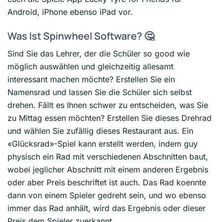
Android, iPhone ebenso iPad vor.
Was Ist Spinwheel Software? 🤔
Sind Sie das Lehrer, der die Schüler so good wie
möglich auswählen und gleichzeitig allesamt
interessant machen möchte? Erstellen Sie ein
Namensrad und lassen Sie die Schüler sich selbst
drehen. Fällt es Ihnen schwer zu entscheiden, was Sie
zu Mittag essen möchten? Erstellen Sie dieses Drehrad
und wählen Sie zufällig dieses Restaurant aus. Ein
«Glücksrad»-Spiel kann erstellt werden, indem guy
physisch ein Rad mit verschiedenen Abschnitten baut,
wobei jeglicher Abschnitt mit einem anderen Ergebnis
oder aber Preis beschriftet ist auch. Das Rad koennte
dann von einem Spieler gedreht sein, und wo ebenso
immer das Rad anhält, wird das Ergebnis oder dieser
Preis dem Spieler zuerkannt.