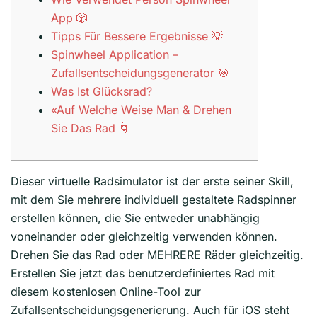
App 🎲
Tipps Für Bessere Ergebnisse 💡
Spinwheel Application –
Zufallsentscheidungsgenerator 🎯
Was Ist Glücksrad?
«Auf Welche Weise Man & Drehen
Sie Das Rad 🌀
Dieser virtuelle Radsimulator ist der erste seiner Skill,
mit dem Sie mehrere individuell gestaltete Radspinner
erstellen können, die Sie entweder unabhängig
voneinander oder gleichzeitig verwenden können.
Drehen Sie das Rad oder MEHRERE Räder gleichzeitig.
Erstellen Sie jetzt das benutzerdefiniertes Rad mit
diesem kostenlosen Online-Tool zur
Zufallsentscheidungsgenerierung. Auch für iOS steht