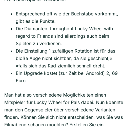
Entsprechend oft wie der Buchstabe vorkommt,
gibt es die Punkte.
Die Diamanten throughout Lucky Wheel with
regard to Friends sind allerdings auch beim
Spielen zu verdienen.
Die Einstellung 1 zufälligen Rotation ist für das
bloße Auge nicht sichtbar, da sie geschieht,»
«falls sich das Rad ziemlich schnell dreht.
Ein Upgrade kostet (zur Zeit bei Android) 2, 69
Euro.
Man hat also verschiedene Möglichkeiten einen
Mitspieler für Lucky Wheel for Pals dabei. Nun koennte
man den Gegenspieler über verschiedene Varianten
finden. Können Sie sich nicht entscheiden, was Sie was
Filmabend schauen möchten? Erstellen Sie ein