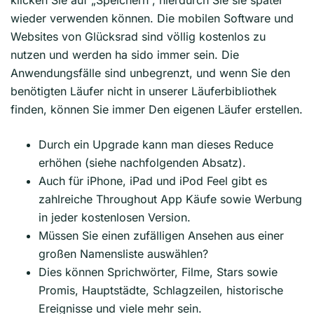
klicken Sie auf „Speichern“, hierdurch Sie sie später
wieder verwenden können. Die mobilen Software und
Websites von Glücksrad sind völlig kostenlos zu
nutzen und werden ha sido immer sein. Die
Anwendungsfälle sind unbegrenzt, und wenn Sie den
benötigten Läufer nicht in unserer Läuferbibliothek
finden, können Sie immer Den eigenen Läufer erstellen.
Durch ein Upgrade kann man dieses Reduce
erhöhen (siehe nachfolgenden Absatz).
Auch für iPhone, iPad und iPod Feel gibt es
zahlreiche Throughout App Käufe sowie Werbung
in jeder kostenlosen Version.
Müssen Sie einen zufälligen Ansehen aus einer
großen Namensliste auswählen?
Dies können Sprichwörter, Filme, Stars sowie
Promis, Hauptstädte, Schlagzeilen, historische
Ereignisse und viele mehr sein.