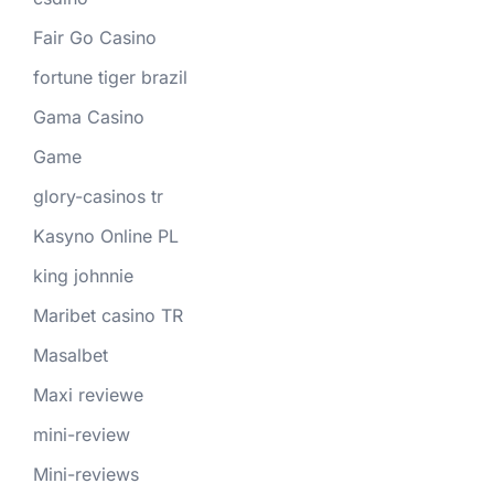
Fair Go Casino
fortune tiger brazil
Gama Casino
Game
glory-casinos tr
Kasyno Online PL
king johnnie
Maribet casino TR
Masalbet
Maxi reviewe
mini-review
Mini-reviews