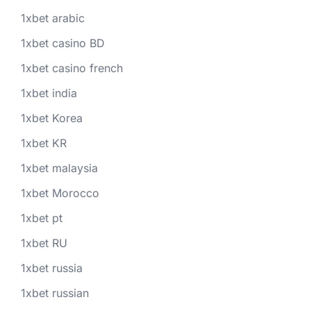
1xbet arabic
1xbet casino BD
1xbet casino french
1xbet india
1xbet Korea
1xbet KR
1xbet malaysia
1xbet Morocco
1xbet pt
1xbet RU
1xbet russia
1xbet russian