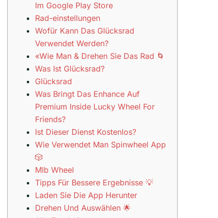
Im Google Play Store
Rad-einstellungen
Wofür Kann Das Glücksrad
Verwendet Werden?
«Wie Man & Drehen Sie Das Rad 🌀
Was Ist Glücksrad?
Glücksrad
Was Bringt Das Enhance Auf
Premium Inside Lucky Wheel For
Friends?
Ist Dieser Dienst Kostenlos?
Wie Verwendet Man Spinwheel App
🎲
Mlb Wheel
Tipps Für Bessere Ergebnisse 💡
Laden Sie Die App Herunter
Drehen Und Auswählen 🌟