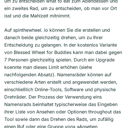
um zu entscheiden what to eat zum Abendessen und
ein zweites Rad, um zu entscheiden, ob man vor Ort
isst und die Mahlzeit mitnimmt.
Auf spinthewheel. io können Sie die erstellen und
danach beide gleichzeitig drehen, um zu Ihrer
Entscheidung zu gelangen. In der kostenlos Variante
von Blessed Wheel for Buddies kann man dabei gegen
7 Personen gleichzeitig spielen. Durch ein Upgrade
koennte man dieses Limit erhöhen (siehe
nachfolgenden Absatz). Namensräder können auf
verschiedene Arten erstellt und angewendet werden,
einschließlich Online-Tools, Software und physische
Drehräder. Der Prozess der Verwendung eins
Namensrads beinhaltet typischerweise das Eingeben
ihrer Liste von Ansehen oder Optionen throughout das
Tool sowie dann das Drehen des Rads, um zufällig
einen Ruf oder eine Gruppe von» «Ansehen