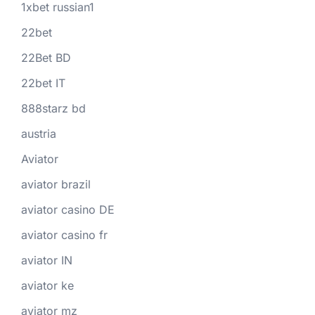
1xbet russian1
22bet
22Bet BD
22bet IT
888starz bd
austria
Aviator
aviator brazil
aviator casino DE
aviator casino fr
aviator IN
aviator ke
aviator mz