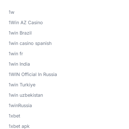
1w
1Win AZ Casino
1win Brazil
1win casino spanish
1win fr
1win India
1WIN Official In Russia
1win Turkiye
1win uzbekistan
1winRussia
1xbet
1xbet apk