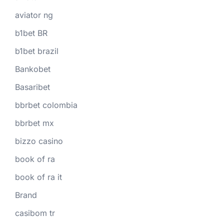
aviator ng
b1bet BR
b1bet brazil
Bankobet
Basaribet
bbrbet colombia
bbrbet mx
bizzo casino
book of ra
book of ra it
Brand
casibom tr