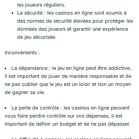
les joueurs réguliers.
La sécurité : les casinos en ligne sont soumis à
des normes de sécurité élevées pour protéger les
données des joueurs et garantir une expérience
de jeu sécurisée.
Inconvénients :
La dépendance : le jeu en ligne peut être addictive,
il est important de jouer de manière responsable et de
ne pas oublier que le jeu est un loisir et non un moyen
de gagner sa vie.
La perte de contrôle : les casinos en ligne peuvent
vous faire perdre contrôle sur vos dépenses, il est
important de définir un budget et de ne pas dépasser.