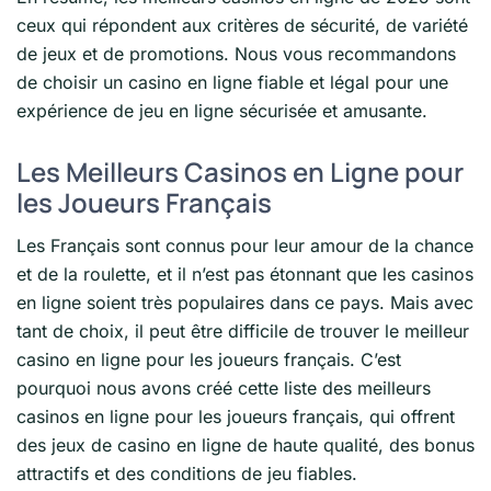
ceux qui répondent aux critères de sécurité, de variété
de jeux et de promotions. Nous vous recommandons
de choisir un casino en ligne fiable et légal pour une
expérience de jeu en ligne sécurisée et amusante.
Les Meilleurs Casinos en Ligne pour
les Joueurs Français
Les Français sont connus pour leur amour de la chance
et de la roulette, et il n’est pas étonnant que les casinos
en ligne soient très populaires dans ce pays. Mais avec
tant de choix, il peut être difficile de trouver le meilleur
casino en ligne pour les joueurs français. C’est
pourquoi nous avons créé cette liste des meilleurs
casinos en ligne pour les joueurs français, qui offrent
des jeux de casino en ligne de haute qualité, des bonus
attractifs et des conditions de jeu fiables.