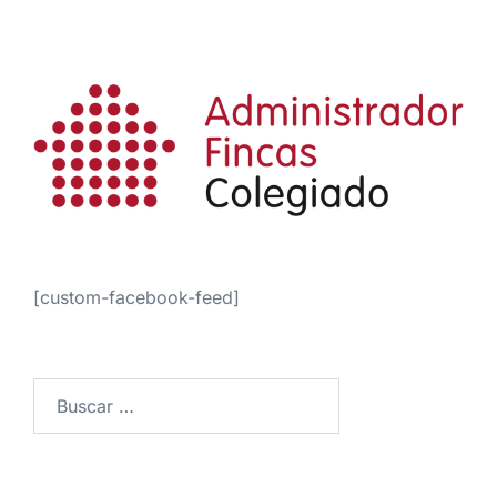
[custom-facebook-feed]
Buscar: