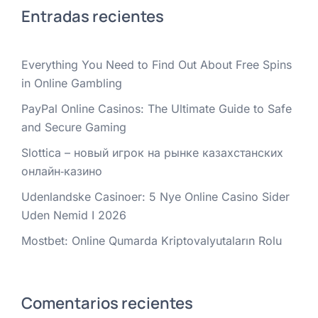
Entradas recientes
Everything You Need to Find Out About Free Spins
in Online Gambling
PayPal Online Casinos: The Ultimate Guide to Safe
and Secure Gaming
Slottica – новый игрок на рынке казахстанских
онлайн‑казино
Udenlandske Casinoer: 5 Nye Online Casino Sider
Uden Nemid I 2026
Mostbet: Online Qumarda Kriptovalyutaların Rolu
Comentarios recientes