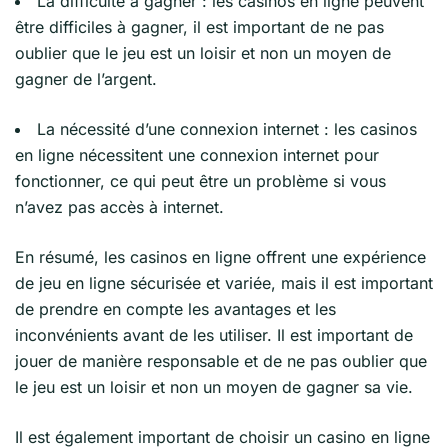
La difficulté à gagner : les casinos en ligne peuvent
être difficiles à gagner, il est important de ne pas
oublier que le jeu est un loisir et non un moyen de
gagner de l’argent.
La nécessité d’une connexion internet : les casinos
en ligne nécessitent une connexion internet pour
fonctionner, ce qui peut être un problème si vous
n’avez pas accès à internet.
En résumé, les casinos en ligne offrent une expérience
de jeu en ligne sécurisée et variée, mais il est important
de prendre en compte les avantages et les
inconvénients avant de les utiliser. Il est important de
jouer de manière responsable et de ne pas oublier que
le jeu est un loisir et non un moyen de gagner sa vie.
Il est également important de choisir un casino en ligne