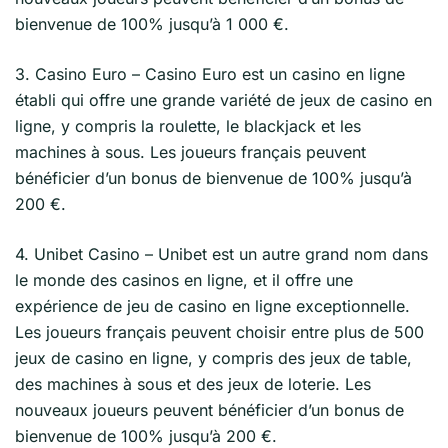
bienvenue de 100% jusqu’à 1 000 €.
3. Casino Euro – Casino Euro est un casino en ligne
établi qui offre une grande variété de jeux de casino en
ligne, y compris la roulette, le blackjack et les
machines à sous. Les joueurs français peuvent
bénéficier d’un bonus de bienvenue de 100% jusqu’à
200 €.
4. Unibet Casino – Unibet est un autre grand nom dans
le monde des casinos en ligne, et il offre une
expérience de jeu de casino en ligne exceptionnelle.
Les joueurs français peuvent choisir entre plus de 500
jeux de casino en ligne, y compris des jeux de table,
des machines à sous et des jeux de loterie. Les
nouveaux joueurs peuvent bénéficier d’un bonus de
bienvenue de 100% jusqu’à 200 €.