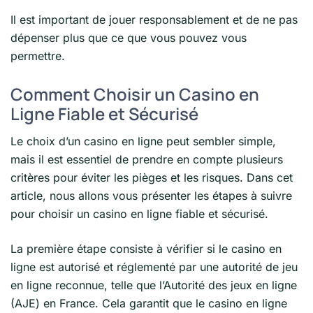
Il est important de jouer responsablement et de ne pas
dépenser plus que ce que vous pouvez vous
permettre.
Comment Choisir un Casino en
Ligne Fiable et Sécurisé
Le choix d’un casino en ligne peut sembler simple,
mais il est essentiel de prendre en compte plusieurs
critères pour éviter les pièges et les risques. Dans cet
article, nous allons vous présenter les étapes à suivre
pour choisir un casino en ligne fiable et sécurisé.
La première étape consiste à vérifier si le casino en
ligne est autorisé et réglementé par une autorité de jeu
en ligne reconnue, telle que l’Autorité des jeux en ligne
(AJE) en France. Cela garantit que le casino en ligne