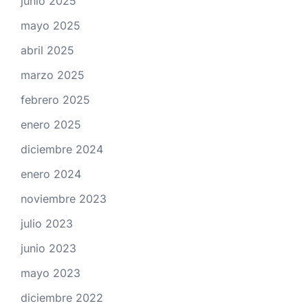
junio 2025
mayo 2025
abril 2025
marzo 2025
febrero 2025
enero 2025
diciembre 2024
enero 2024
noviembre 2023
julio 2023
junio 2023
mayo 2023
diciembre 2022