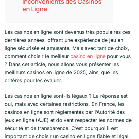
Inconvénients des Casinos
en Ligne
Les casinos en ligne sont devenus très populaires ces
dernières années, offrant une expérience de jeu en
ligne sécurisée et amusante. Mais avec tant de choix,
comment choisir le meilleur
casino en ligne
pour vous
? Dans cet article, nous allons vous présenter les
meilleurs casinos en ligne de 2025, ainsi que les
critères pour les évaluer.
Les casinos en ligne sont-ils légaux ? La réponse est
oui, mais avec certaines restrictions. En France, les
casinos en ligne sont réglementés par l’Autorité des
jeux en ligne (AJE) et doivent respecter les normes de
sécurité et de transparence. C’est pourquoi il est
important de choisir un casino en ligne fiable et légal.