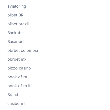
aviator ng
b1bet BR
b1bet brazil
Bankobet
Basaribet
bbrbet colombia
bbrbet mx
bizzo casino
book of ra
book of ra it
Brand
casibom tr