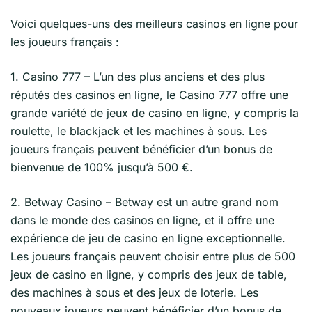
Voici quelques-uns des meilleurs casinos en ligne pour
les joueurs français :
1. Casino 777 – L’un des plus anciens et des plus
réputés des casinos en ligne, le Casino 777 offre une
grande variété de jeux de casino en ligne, y compris la
roulette, le blackjack et les machines à sous. Les
joueurs français peuvent bénéficier d’un bonus de
bienvenue de 100% jusqu’à 500 €.
2. Betway Casino – Betway est un autre grand nom
dans le monde des casinos en ligne, et il offre une
expérience de jeu de casino en ligne exceptionnelle.
Les joueurs français peuvent choisir entre plus de 500
jeux de casino en ligne, y compris des jeux de table,
des machines à sous et des jeux de loterie. Les
nouveaux joueurs peuvent bénéficier d’un bonus de