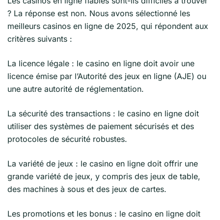
Les casinos en ligne fiables sont-ils difficiles à trouver
? La réponse est non. Nous avons sélectionné les
meilleurs casinos en ligne de 2025, qui répondent aux
critères suivants :
La licence légale : le casino en ligne doit avoir une
licence émise par l’Autorité des jeux en ligne (AJE) ou
une autre autorité de réglementation.
La sécurité des transactions : le casino en ligne doit
utiliser des systèmes de paiement sécurisés et des
protocoles de sécurité robustes.
La variété de jeux : le casino en ligne doit offrir une
grande variété de jeux, y compris des jeux de table,
des machines à sous et des jeux de cartes.
Les promotions et les bonus : le casino en ligne doit