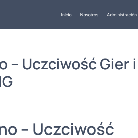
Inicio
Nosotros
Administración
 – Uczciwość Gier i
NG
no – Uczciwość