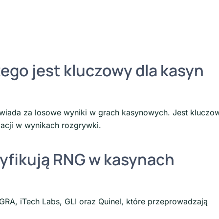
czego jest kluczowy dla kasyn
owiada za losowe wyniki w grach kasynowych. Jest kluczo
acji w wynikach rozgrywki.
rtyfikują RNG w kasynach
OGRA, iTech Labs, GLI oraz Quinel, które przeprowadzają