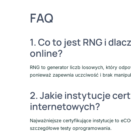
FAQ
1. Co to jest RNG i dla
online?
RNG to generator liczb losowych, który odp
ponieważ zapewnia uczciwość i brak manipul
2. Jakie instytucje ce
internetowych?
Najważniejsze certyfikujące instytucje to eC
szczegółowe testy oprogramowania.