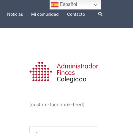
Español
Buscar
Noticias
Mi comunidad
Contacto
[custom-facebook-feed]
Buscar: