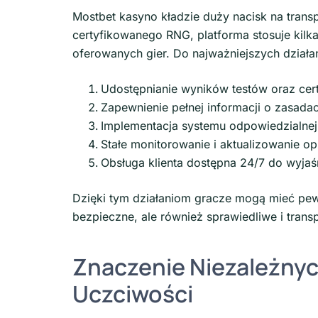
Mostbet kasyno kładzie duży nacisk na tra
certyfikowanego RNG, platforma stosuje kilk
oferowanych gier. Do najważniejszych działa
Udostępnianie wyników testów oraz certy
Zapewnienie pełnej informacji o zasadac
Implementacja systemu odpowiedzialnej 
Stałe monitorowanie i aktualizowanie 
Obsługa klienta dostępna 24/7 do wyjaś
Dzięki tym działaniom gracze mogą mieć pewn
bezpieczne, ale również sprawiedliwe i trans
Znaczenie Niezależny
Uczciwości