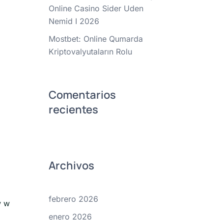
Online Casino Sider Uden
Nemid I 2026
Mostbet: Online Qumarda
Kriptovalyutaların Rolu
Comentarios
recientes
Archivos
febrero 2026
w w
enero 2026