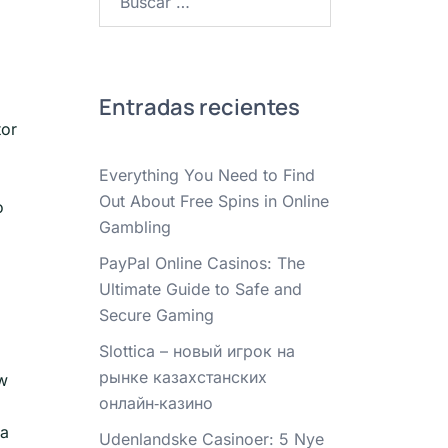
Entradas recientes
tor
Everything You Need to Find
Out About Free Spins in Online
o
Gambling
PayPal Online Casinos: The
Ultimate Guide to Safe and
Secure Gaming
Slottica – новый игрок на
рынке казахстанских
w
онлайн‑казино
na
Udenlandske Casinoer: 5 Nye