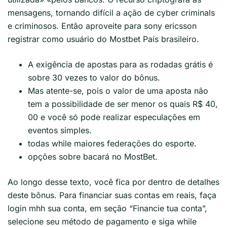
mensagens, tornando difícil a ação de cyber criminals
e criminosos. Então aproveite para sony ericsson
registrar como usuário do Mostbet País brasileiro.
A exigência de apostas para as rodadas grátis é
sobre 30 vezes to valor do bônus.
Mas atente-se, pois o valor de uma aposta não
tem a possibilidade de ser menor os quais R$ 40,
00 e você só pode realizar especulações em
eventos simples.
todas while maiores federações do esporte.
opções sobre bacará no MostBet.
Ao longo desse texto, você fica por dentro de detalhes
deste bônus. Para financiar suas contas em reais, faça
login mhh sua conta, em seção “Financie tua conta”,
selecione seu método de pagamento e siga while