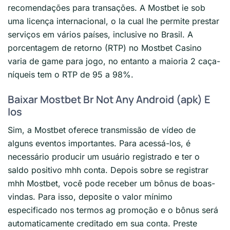
recomendações para transações. A Mostbet ie sob
uma licença internacional, o la cual lhe permite prestar
serviços em vários países, inclusive no Brasil. A
porcentagem de retorno (RTP) no Mostbet Casino
varia de game para jogo, no entanto a maioria 2 caça-
níqueis tem o RTP de 95 a 98%.
Baixar Mostbet Br Not Any Android (apk) E
Ios
Sim, a Mostbet oferece transmissão de vídeo de
alguns eventos importantes. Para acessá-los, é
necessário producir um usuário registrado e ter o
saldo positivo mhh conta. Depois sobre se registrar
mhh Mostbet, você pode receber um bônus de boas-
vindas. Para isso, deposite o valor mínimo
especificado nos termos ag promoção e o bônus será
automaticamente creditado em sua conta. Preste