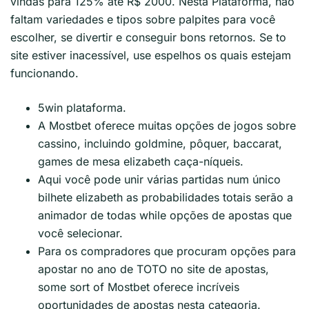
vindas para 125% até R$ 2000. Nesta Plataforma, não
faltam variedades e tipos sobre palpites para você
escolher, se divertir e conseguir bons retornos. Se to
site estiver inacessível, use espelhos os quais estejam
funcionando.
5win plataforma.
A Mostbet oferece muitas opções de jogos sobre
cassino, incluindo goldmine, pôquer, baccarat,
games de mesa elizabeth caça-níqueis.
Aqui você pode unir várias partidas num único
bilhete elizabeth as probabilidades totais serão a
animador de todas while opções de apostas que
você selecionar.
Para os compradores que procuram opções para
apostar no ano de TOTO no site de apostas,
some sort of Mostbet oferece incríveis
oportunidades de apostas nesta categoria.