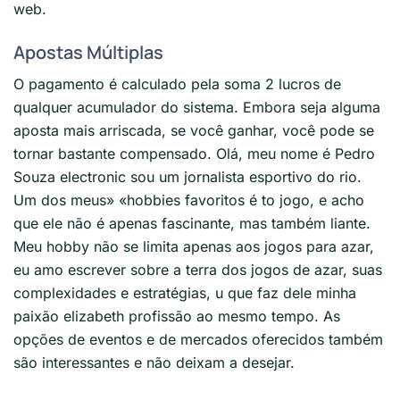
web.
Apostas Múltiplas
O pagamento é calculado pela soma 2 lucros de
qualquer acumulador do sistema. Embora seja alguma
aposta mais arriscada, se você ganhar, você pode se
tornar bastante compensado. Olá, meu nome é Pedro
Souza electronic sou um jornalista esportivo do rio.
Um dos meus» «hobbies favoritos é to jogo, e acho
que ele não é apenas fascinante, mas também liante.
Meu hobby não se limita apenas aos jogos para azar,
eu amo escrever sobre a terra dos jogos de azar, suas
complexidades e estratégias, u que faz dele minha
paixão elizabeth profissão ao mesmo tempo. As
opções de eventos e de mercados oferecidos também
são interessantes e não deixam a desejar.