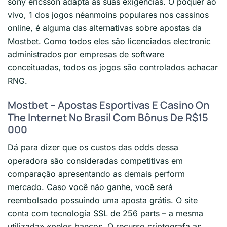
sony ericsson adapta às suas exigências. O pôquer ao
vivo, 1 dos jogos néanmoins populares nos cassinos
online, é alguma das alternativas sobre apostas da
Mostbet. Como todos eles são licenciados electronic
administrados por empresas de software
conceituadas, todos os jogos são controlados achacar
RNG.
Mostbet – Apostas Esportivas E Casino On
The Internet No Brasil Com Bônus De R$15
000
Dá para dizer que os custos das odds dessa
operadora são consideradas competitivas em
comparação apresentando as demais perform
mercado. Caso você não ganhe, você será
reembolsado possuindo uma aposta grátis. O site
conta com tecnologia SSL de 256 parts – a mesma
utilizada» «pelos bancos. O recurso criptografa as