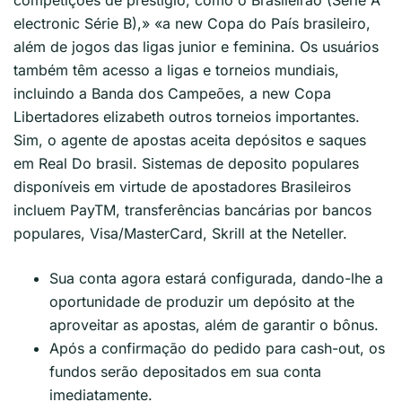
electronic Série B),» «a new Copa do País brasileiro,
além de jogos das ligas junior e feminina. Os usuários
também têm acesso a ligas e torneios mundiais,
incluindo a Banda dos Campeões, a new Copa
Libertadores elizabeth outros torneios importantes.
Sim, o agente de apostas aceita depósitos e saques
em Real Do brasil. Sistemas de deposito populares
disponíveis em virtude de apostadores Brasileiros
incluem PayTM, transferências bancárias por bancos
populares, Visa/MasterCard, Skrill at the Neteller.
Sua conta agora estará configurada, dando-lhe a
oportunidade de produzir um depósito at the
aproveitar as apostas, além de garantir o bônus.
Após a confirmação do pedido para cash-out, os
fundos serão depositados em sua conta
imediatamente.