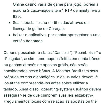
Online casino varia de game para jogo, porém a
maioria 2 caça-níqueis tem 1 RTP de ninety five a
98%.
Suas apostas estão certificadas através da
licença de game de Curaçao.
baixar o aplicativo, por contar apresentando uma
versão adaptada.
Cupons possuindo o status “Cancelar”, “Reembolsar” e
“Resgatar”, assim como cupons feitos em conta bônus
ou ganhos através de apostas grátis, não serão
considerados neste bônus. A Mostbet Brasil tem seus
próprios termos e condições, e os usuários devem lê-
los at the compreendê-los antes sobre utilizar a
tablado. Além disso, operating-system usuários devem
assegurar-se de que cumprem suas leis elizabeth»
«regulamentos locais com relação às apostas on the