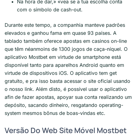
Na hora de dar,» «vea se a tua escolha conta
com o símbolo de cash-out.
Durante este tempo, a companhia manteve padrões
elevados e ganhou fama em quase 93 países. A
tablado também oferece apostas em casinos on-line
que têm néanmoins de 1300 jogos de caça-níquel. O
aplicativo Mostbet em virtude de smartphone está
disponível tanto para aparelhos Android quanto em
virtude de dispositivos iOS. O aplicativo tem get
gratuito, e pra isso basta acessar o site oficial usando
o nosso link. Além disto, é possível usar o aplicativo
afin de fazer apostas, apoyar sua conta realizando um
depósito, sacando dinheiro, resgatando operating-
system mesmos bônus de boas-vindas etc.
Versão Do Web Site Móvel Mostbet