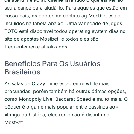
de atendimento ao cliente fará tudo o que estiver ao
seu alcance para ajudá-lo. Para aqueles que estão em
nosso país, os pontos de contato ag Mostbet estão
incluídos na tabela abaixo. Uma variedade de jogos
TOTO está disponível todos operating system dias no
site de apostas Mostbet, e todos eles são
frequentemente atualizados.
Benefícios Para Os Usuários
Brasileiros
As salas de Crazy Time estão entre while mais
procuradas, porém também há outras ótimas opções,
como Monopoly Live, Baccarat Speed e muito mais. O
pôquer é o game mais popular entre cassinos ao»
«longo da história, electronic não é distinto no
MostBet.