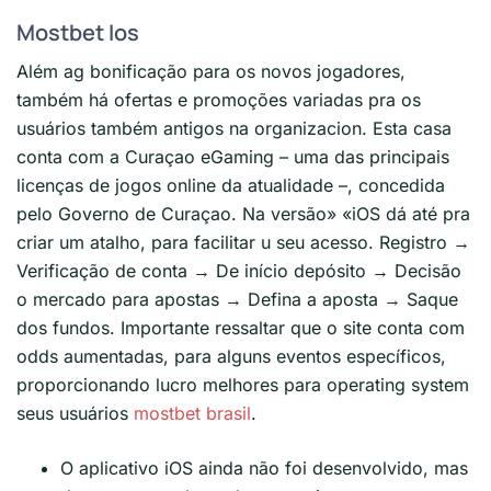
Mostbet Ios
Além ag bonificação para os novos jogadores,
também há ofertas e promoções variadas pra os
usuários também antigos na organizacion. Esta casa
conta com a Curaçao eGaming – uma das principais
licenças de jogos online da atualidade –, concedida
pelo Governo de Curaçao. Na versão» «iOS dá até pra
criar um atalho, para facilitar u seu acesso. Registro →
Verificação de conta → De início depósito → Decisão
o mercado para apostas → Defina a aposta → Saque
dos fundos. Importante ressaltar que o site conta com
odds aumentadas, para alguns eventos específicos,
proporcionando lucro melhores para operating system
seus usuários
mostbet brasil
.
O aplicativo iOS ainda não foi desenvolvido, mas