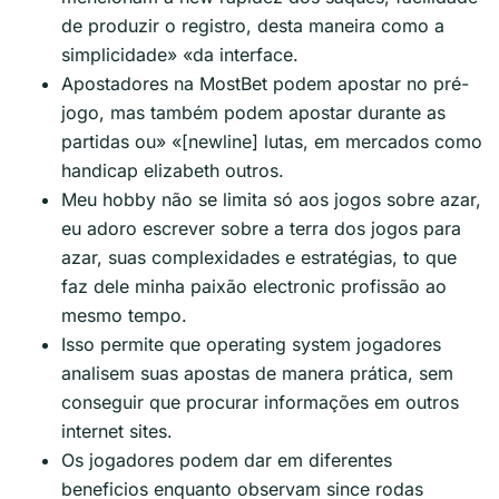
de produzir o registro, desta maneira como a
simplicidade» «da interface.
Apostadores na MostBet podem apostar no pré-
jogo, mas também podem apostar durante as
partidas ou» «[newline] lutas, em mercados como
handicap elizabeth outros.
Meu hobby não se limita só aos jogos sobre azar,
eu adoro escrever sobre a terra dos jogos para
azar, suas complexidades e estratégias, to que
faz dele minha paixão electronic profissão ao
mesmo tempo.
Isso permite que operating system jogadores
analisem suas apostas de manera prática, sem
conseguir que procurar informações em outros
internet sites.
Os jogadores podem dar em diferentes
beneficios enquanto observam since rodas