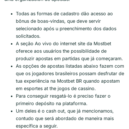
Todas as formas de cadastro dão acesso ao
bônus de boas-vindas, que deve servir
selecionado após u preenchimento dos dados
solicitados.
A seção Ao vivo do internet site da Mostbet
oferece aos usuários the possibilidade de
produzir apostas em partidas que já começaram.
As opções de apostas listadas abaixo fazem com
que os jogadores brasileiros possam desfrutar de
tua experiência na Mostbet BR quando apostam
em esportes at the jogos de cassino.
Para conseguir resgatá-lo é preciso fazer o
primeiro depósito na plataforma.
Um deles é o cash out, que já mencionamos,
contudo que será abordado de maneira mais
específica a seguir.