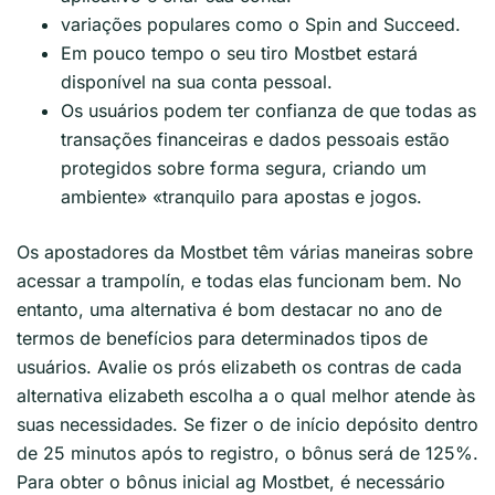
variações populares como o Spin and Succeed.
Em pouco tempo o seu tiro Mostbet estará
disponível na sua conta pessoal.
Os usuários podem ter confianza de que todas as
transações financeiras e dados pessoais estão
protegidos sobre forma segura, criando um
ambiente» «tranquilo para apostas e jogos.
Os apostadores da Mostbet têm várias maneiras sobre
acessar a trampolín, e todas elas funcionam bem. No
entanto, uma alternativa é bom destacar no ano de
termos de benefícios para determinados tipos de
usuários. Avalie os prós elizabeth os contras de cada
alternativa elizabeth escolha a o qual melhor atende às
suas necessidades. Se fizer o de início depósito dentro
de 25 minutos após to registro, o bônus será de 125%.
Para obter o bônus inicial ag Mostbet, é necessário