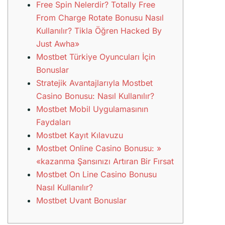
Free Spin Nelerdir? Totally Free
From Charge Rotate Bonusu Nasıl
Kullanılır? Tikla Öğren Hacked By
Just Awha»
Mostbet Türkiye Oyuncuları İçin
Bonuslar
Stratejik Avantajlarıyla Mostbet
Casino Bonusu: Nasıl Kullanılır?
Mostbet Mobil Uygulamasının
Faydaları
Mostbet Kayıt Kılavuzu
Mostbet Online Casino Bonusu: »
«kazanma Şansınızı Artıran Bir Fırsat
Mostbet On Line Casino Bonusu
Nasıl Kullanılır?
Mostbet Uvant Bonuslar