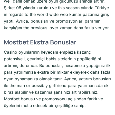
weil dahil olmak üzere oyun gücünüzü anında artırır.
Şirket 08 yılında kuruldu ve this season yılında Türkiye
in regards to the world wide web kumar pazarına giriş
yaptı. Ayrıca, bonusları ve promosyonları paramın
karşılığını the previous lover zaman daha fazla veriyor.
Mostbet Ekstra Bonuslar
Casino oyunlarının heyecanı empieza kazanç
potansiyeli, çevrimiçi bahis sitelerinin popülerliğini
artırmış durumda. Bu bonuslar, hesabınıza yaptığınız ilk
para yatırımınıza ekstra bir miktar ekleyerek daha fazla
oyun oynamanıza olanak tanır. Ayrıca, yatırım bonusları
ile the man or possibly girlfriend para yatırmanızda ek
biraz alabilir ve kazanma şansınızı artırabilirsiniz.
Mostbet bonusu ve promosyonu açısından farklı ve
üyelerini mutlu edecek bir çeşitliliğe sahip.