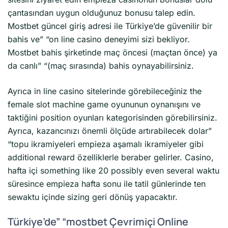
çantasından uygun olduğunuz bonusu talep edin.
Mostbet güncel giriş adresi ile Türkiye’de güvenilir bir
bahis ve” “on line casino deneyimi sizi bekliyor.
Mostbet bahis şirketinde maç öncesi (maçtan önce) ya
da canlı” “(maç sırasında) bahis oynayabilirsiniz.
Ayrıca in line casino sitelerinde görebileceğiniz the
female slot machine game oyununun oynanışını ve
taktiğini position oyunları kategorisinden görebilirsiniz.
Ayrıca, kazancınızı önemli ölçüde artırabilecek dolar”
“topu ikramiyeleri empieza aşamalı ikramiyeler gibi
additional reward özelliklerle beraber gelirler. Casino,
hafta içi something like 20 possibly even several waktu
süresince empieza hafta sonu ile tatil günlerinde ten
sewaktu içinde sizing geri dönüş yapacaktır.
Türkiye’de” “mostbet Çevrimiçi Online