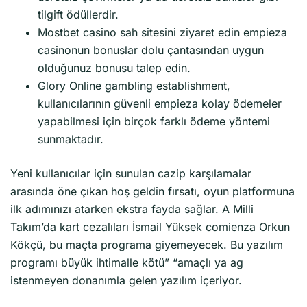
tilgift ödüllerdir.
Mostbet casino sah sitesini ziyaret edin empieza
casinonun bonuslar dolu çantasından uygun
olduğunuz bonusu talep edin.
Glory Online gambling establishment,
kullanıcılarının güvenli empieza kolay ödemeler
yapabilmesi için birçok farklı ödeme yöntemi
sunmaktadır.
Yeni kullanıcılar için sunulan cazip karşılamalar
arasında öne çıkan hoş geldin fırsatı, oyun platformuna
ilk adımınızı atarken ekstra fayda sağlar. A Milli
Takım’da kart cezalıları İsmail Yüksek comienza Orkun
Kökçü, bu maçta programa giyemeyecek. Bu yazılım
programı büyük ihtimalle kötü” “amaçlı ya ag
istenmeyen donanımla gelen yazılım içeriyor.