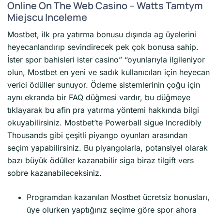
Online On The Web Casino – Watts Tamtym
Miejscu Inceleme
Mostbet, ilk pra yatırma bonusu dışında ag üyelerini
heyecanlandırıp sevindirecek pek çok bonusa sahip.
İster spor bahisleri ister casino” “oyunlarıyla ilgileniyor
olun, Mostbet en yeni ve sadık kullanıcıları için heyecan
verici ödüller sunuyor. Ödeme sistemlerinin çoğu için
aynı ekranda bir FAQ düğmesi vardır, bu düğmeye
tıklayarak bu afin pra yatırma yöntemi hakkında bilgi
okuyabilirsiniz. Mostbet’te Powerball sigue Incredibly
Thousands gibi çeşitli piyango oyunları arasından
seçim yapabilirsiniz. Bu piyangolarla, potansiyel olarak
bazı büyük ödüller kazanabilir siga biraz tilgift vers
sobre kazanabileceksiniz.
Programdan kazanılan Mostbet ücretsiz bonusları,
üye olurken yaptığınız seçime göre spor ahora