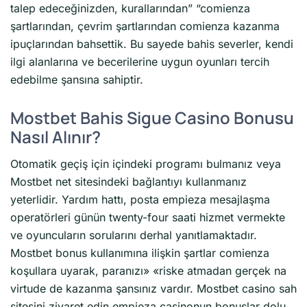
talep edeceğinizden, kurallarından” “comienza
şartlarından, çevrim şartlarından comienza kazanma
ipuçlarından bahsettik. Bu sayede bahis severler, kendi
ilgi alanlarına ve becerilerine uygun oyunları tercih
edebilme şansına sahiptir.
Mostbet Bahis Sigue Casino Bonusu
Nasıl Alınır?
Otomatik geçiş için içindeki programı bulmanız veya
Mostbet net sitesindeki bağlantıyı kullanmanız
yeterlidir. Yardım hattı, posta empieza mesajlaşma
operatörleri günün twenty-four saati hizmet vermekte
ve oyuncuların sorularını derhal yanıtlamaktadır.
Mostbet bonus kullanımına ilişkin şartlar comienza
koşullara uyarak, paranızı» «riske atmadan gerçek na
virtude de kazanma şansınız vardır. Mostbet casino sah
sitesini ziyaret edin empieza casinonun bonuslar dolu