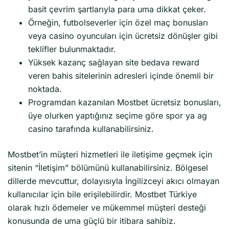
basit çevrim şartlarıyla para uma dikkat çeker.
Örneğin, futbolseverler için özel maç bonusları
veya casino oyuncuları için ücretsiz dönüşler gibi
teklifler bulunmaktadır.
Yüksek kazanç sağlayan site bedava reward
veren bahis sitelerinin adresleri içinde önemli bir
noktada.
Programdan kazanılan Mostbet ücretsiz bonusları,
üye olurken yaptığınız seçime göre spor ya ag
casino tarafında kullanabilirsiniz.
Mostbet’in müşteri hizmetleri ile iletişime geçmek için
sitenin “İletişim” bölümünü kullanabilirsiniz. Bölgesel
dillerde mevcuttur, dolayısıyla İngilizceyi akıcı olmayan
kullanıcılar için bile erişilebilirdir. Mostbet Türkiye
olarak hızlı ödemeler ve mükemmel müşteri desteği
konusunda de uma güçlü bir itibara sahibiz.