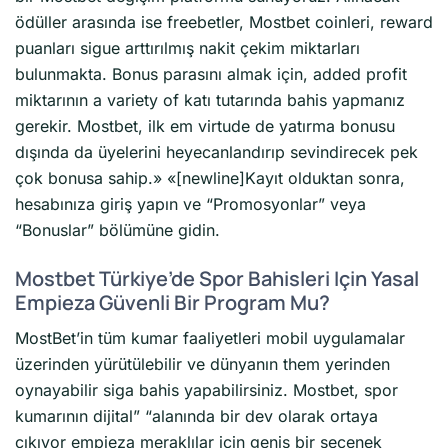
ödüller arasında ise freebetler, Mostbet coinleri, reward
puanları sigue arttırılmış nakit çekim miktarları
bulunmakta. Bonus parasını almak için, added profit
miktarının a variety of katı tutarında bahis yapmanız
gerekir. Mostbet, ilk em virtude de yatırma bonusu
dışında da üyelerini heyecanlandırıp sevindirecek pek
çok bonusa sahip.» «[newline]Kayıt olduktan sonra,
hesabınıza giriş yapın ve “Promosyonlar” veya
“Bonuslar” bölümüne gidin.
Mostbet Türkiye’de Spor Bahisleri Için Yasal
Empieza Güvenli Bir Program Mu?
MostBet’in tüm kumar faaliyetleri mobil uygulamalar
üzerinden yürütülebilir ve dünyanın them yerinden
oynayabilir siga bahis yapabilirsiniz. Mostbet, spor
kumarının dijital” “alanında bir dev olarak ortaya
çıkıyor empieza meraklılar için geniş bir seçenek