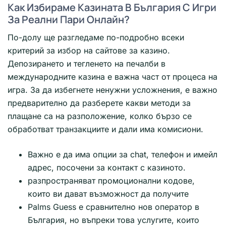
Как Избираме Казината В България С Игри
За Реални Пари Онлайн?
По-долу ще разгледаме по-подробно всеки
критерий за избор на сайтове за казино.
Депозирането и тегленето на печалби в
международните казина е важна част от процеса на
игра. За да избегнете ненужни усложнения, е важно
предварително да разберете какви методи за
плащане са на разположение, колко бързо се
обработват транзакциите и дали има комисиони.
Важно е да има опции за chat, телефон и имейл
адрес, посочени за контакт с казиното.
разпространяват промоционални кодове,
които ви дават възможност да получите
Palms Guess е сравнително нов оператор в
България, но въпреки това услугите, които