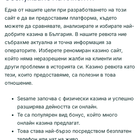
Една от нашите цели при разработването на този
сайт е да ви предоставим платформа, където
можете да сравнявате, анализирате и избирате най-
добрите казина в България. В нашите ревюта ние
събрахме актуална и точна информация за
операторите. Изберете реномиран казино сайт,
който няма неразрешени жалби на клиенти или
други проблеми в историята си. Казино ревюта като
тези, които предоставяме, са полезни в това
отношение.
Sesame започва с физически казина и успешно
разширява дейността си онлайн.
Те са популярен вид бонус, който много
онлайн казина предлагат.
Това става най-бързо посредством безплатен
телефон или чат на живо.