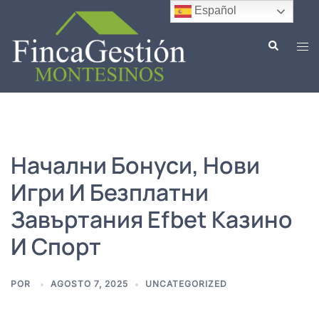
Saltar
Español
al
Buscar
contenido
Alte
men
Начални Бонуси, Нови
Игри И Безплатни
Завъртания Efbet Казино
И Спорт
POR
AGOSTO 7, 2025
UNCATEGORIZED