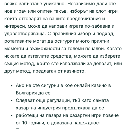
всяко завъртане уникално. Независимо дали сте
нов играч или опитен такъв, изборът на слот игри,
които отговарят на вашите предпочитания и
интереси, може да направи играта по-забавна и
удовлетворяваща. С правилния избор и подход,
ротативките могат да осигурят много приятни
моменти и възможности за големи печалби. Когато
искате да изтеглите средства, можете да изберете
същия метод, който сте използвали за депозит, или
друг метод, предлаган от казиното.
Ако не сте сигурни в кое онлайн казино в
България да се
Следват още регулации, тъй като самата
хазартна индустрия продължава да се
работещи на пазара на хазартни игри повече
от 10 години, с доказана надеждност