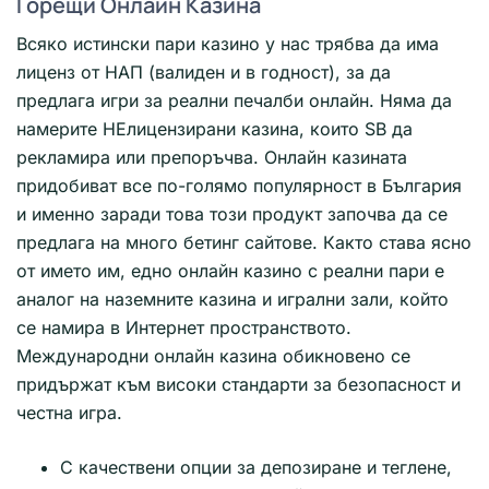
Горещи Онлайн Казина
Всяко истински пари казино у нас трябва да има
лиценз от НАП (валиден и в годност), за да
предлага игри за реални печалби онлайн. Няма да
намерите НЕлицензирани казина, които SB да
рекламира или препоръчва. Онлайн казината
придобиват все по-голямо популярност в България
и именно заради това този продукт започва да се
предлага на много бетинг сайтове. Както става ясно
от името им, едно онлайн казино с реални пари е
аналог на наземните казина и игрални зали, който
се намира в Интернет пространството.
Международни онлайн казина обикновено се
придържат към високи стандарти за безопасност и
честна игра.
С качествени опции за депозиране и теглене,