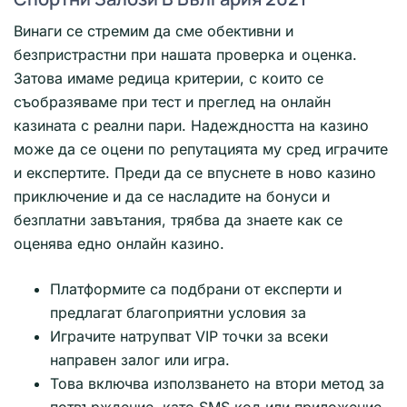
Винаги се стремим да сме обективни и
безпристрастни при нашата проверка и оценка.
Затова имаме редица критерии, с които се
съобразяваме при тест и преглед на онлайн
казината с реални пари. Надеждността на казино
може да се оцени по репутацията му сред играчите
и експертите. Преди да се впуснете в ново казино
приключение и да се насладите на бонуси и
безплатни завътания, трябва да знаете как се
оценява едно онлайн казино.
Платформите са подбрани от експерти и
предлагат благоприятни условия за
Играчите натрупват VIP точки за всеки
направен залог или игра.
Това включва използването на втори метод за
потвърждение, като SMS код или приложение