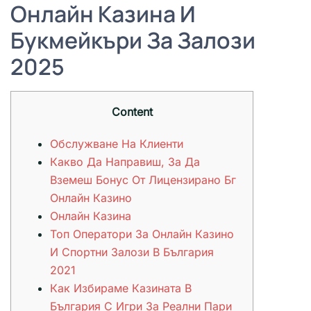
Онлайн Казина И
Букмейкъри За Залози
2025
Content
Обслужване На Клиенти
Какво Да Направиш, За Да
Вземеш Бонус От Лицензирано Бг
Онлайн Казино
Онлайн Казина
Топ Оператори За Онлайн Казино
И Спортни Залози В България
2021
Как Избираме Казината В
България С Игри За Реални Пари