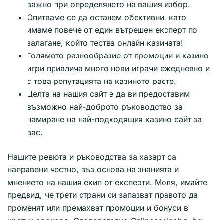
важно при определянето на вашия избор.
Опитваме се да останем обективни, като
имаме повече от един вътрешен експерт по
залагане, който тества онлайн казината!
Голямото разнообразие от промоции и казино
игри привлича много нови играчи ежедневно и
с това репутацията на казиното расте.
Целта на нашия сайт е да ви предоставим
възможно най-доброто ръководство за
намиране на най-подходящия казино сайт за
вас.
Нашите ревюта и ръководства за хазарт са
направени честно, въз основа на знанията и
мнението на нашия екип от експерти. Моля, имайте
предвид, че трети страни си запазват правото да
променят или премахват промоции и бонуси в