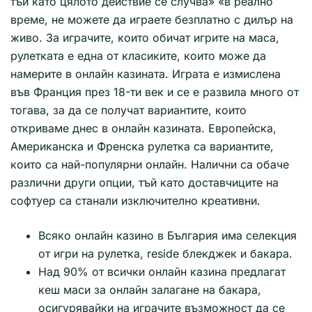
тъй като цялото действие се случва» «в реално
време, не можете да играете безплатно с дилър на
живо. За играчите, които обичат игрите на маса,
рулетката е една от класиките, които може да
намерите в онлайн казината. Играта e измислена
във Франция през 18-ти век и се е развила много от
тогава, за да се получат вариантите, които
откриваме днес в онлайн казината. Европейскa,
Американскa и Френскa рулетка са вариантите,
които са най-популярни онлайн. Налични са обаче
различни други опции, тъй като доставчиците на
софтуер са станали изключително креативни.
Всяко онлайн казино в България има селекция
от игри на рулетка, reside блекджек и бакара.
Над 90% от всички онлайн казина предлагат
кеш маси за онлайн залагане на бакара,
осигурявайки на играчите възможност да се