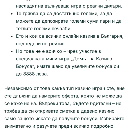
насладят на вълнуваща игра с реални дилъри.
Те трябва да са достатъчно големи, за да
можете да депозирате големи суми пари и да
теглите големи печалби.
Ето и кои са всички онлайн казина в България,
подредени по рейтинг.
Но това не е всичко – чрез участие в
специалната мини-игра „Домът на Казино
Бонуса“, имате шанс да увеличите бонуса си
до 8888 лева.
Независимо от това какъв тип казино играч сте, вие
сте длъжни да намерите оферта, която не може да
се каже не на. Въпреки това, бъдете бдителни – не
трябва да си откривате сметка в дадено казино
само защото искате да получите бонуси. Избирайте
внимателно и разучете преди всичко подробно