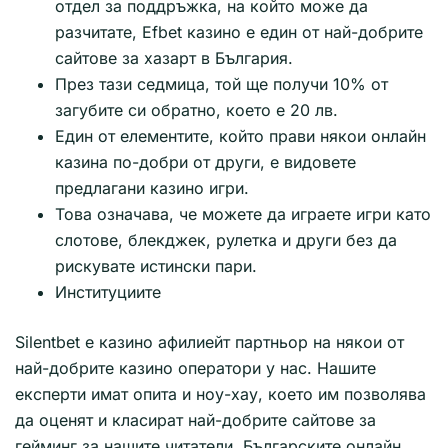
отдел за поддръжка, на който може да
разчитате, Efbet казино е един от най-добрите
сайтове за хазарт в България.
През тази седмица, той ще получи 10% от
загубите си обратно, което е 20 лв.
Един от елементите, който прави някои онлайн
казина по-добри от други, е видовете
предлагани казино игри.
Това означава, че можете да играете игри като
слотове, блекджек, рулетка и други без да
рискувате истински пари.
Институциите
Silentbet е казино афилиейт партньор на някои от
най-добрите казино оператори у нас. Нашите
експерти имат опита и ноу-хау, което им позволява
да оценят и класират най-добрите сайтове за
гейминг за нашите читатели. Българските онлайн