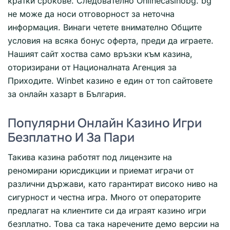
кратки срокове. Следователно Onlinecasinobg. bg
не може да носи отговорност за неточна
информация. Винаги четете внимателно Общите
условия на всяка бонус оферта, преди да играете.
Нашият сайт хоства само връзки към казина,
оторизирани от Националната Агенция за
Приходите. Winbet казино е един от топ сайтовете
за онлайн хазарт в България.
Популярни Онлайн Казино Игри
Безплатно И За Пари
Такива казина работят под лицензите на
реномирани юрисдикции и приемат играчи от
различни държави, като гарантират високо ниво на
сигурност и честна игра. Много от операторите
предлагат на клиентите си да играят казино игри
безплатно. Това са така наречените демо версии на