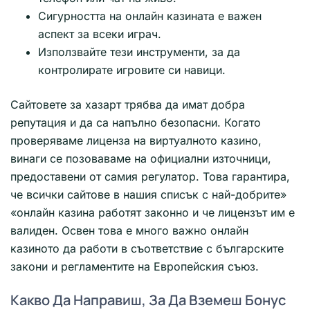
Сигурността на онлайн казината е важен
аспект за всеки играч.
Използвайте тези инструменти, за да
контролирате игровите си навици.
Сайтовете за хазарт трябва да имат добра
репутация и да са напълно безопасни. Когато
проверяваме лиценза на виртуалното казино,
винаги се позоваваме на официални източници,
предоставени от самия регулатор. Това гарантира,
че всички сайтове в нашия списък с най-добрите»
«онлайн казина работят законно и че лицензът им е
валиден. Освен това е много важно онлайн
казиното да работи в съответствие с българските
закони и регламентите на Европейския съюз.
Какво Да Направиш, За Да Вземеш Бонус