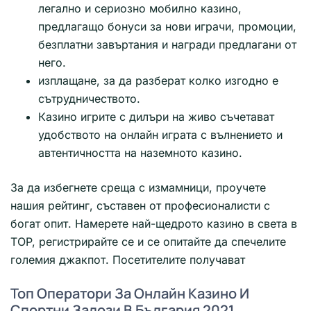
легално и сериозно мобилно казино,
предлагащо бонуси за нови играчи, промоции,
безплатни завъртания и награди предлагани от
него.
изплащане, за да разберат колко изгодно е
сътрудничеството.
Казино игрите с дилъри на живо съчетават
удобството на онлайн играта с вълнението и
автентичността на наземното казино.
За да избегнете среща с измамници, проучете
нашия рейтинг, съставен от професионалисти с
богат опит. Намерете най-щедрото казино в света в
TOP, регистрирайте се и се опитайте да спечелите
големия джакпот. Посетителите получават
Топ Оператори За Онлайн Казино И
Спортни Залози В България 2021