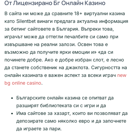
От Лицензирано Бг Онлайн Казино
В сайта ни може да сравните 18+ виртуални казина
като Silentbet винаги предлага актуална информация
за бетинг сайтовете в България. Въпреки това,
играчът може да оттегли печалбите си само при
извършване на реални залози. Освен това е
възможно да получите ярки емоции и» «да си
починете добре. Ако е добре избран слот, е лесно
да станете собственик на джакпота. Сигурността на
онлайн казината е важен аспект за всеки играч
new
bg online casino
.
Българските онлайн казина се опитват да
разширят библиотеката си с игри и да
Има сайтове за хазарт, които ви позволяват да
депозирате само няколко евро и да започнете
да играете за пари.