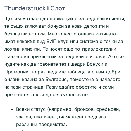
Thunderstruck Ii Слот
Що се» «отнася до промоциите за редовни клиенти,
те също включват бонуси за нови депозити и
безплатни врътки. Много често онлайн казината
имат някакъв вид ВИП клуб или система с точки за
лоялни клиенти. Те носят още по-привлекателни
финансови привилегии за редовните играчи. Ако се
чудите как да грабнете тези щедри Бонуси и
Промоции, то разгледайте таблицата с най-добри
онлайн казина за България, поместена в началото
на тази страница. Разгледайте офертите и сами
преценете от коя да се възползвате.
Всеки статус (например, бронзов, сребърен,
златен, платинен, диамантен) предлага
различни предимства.