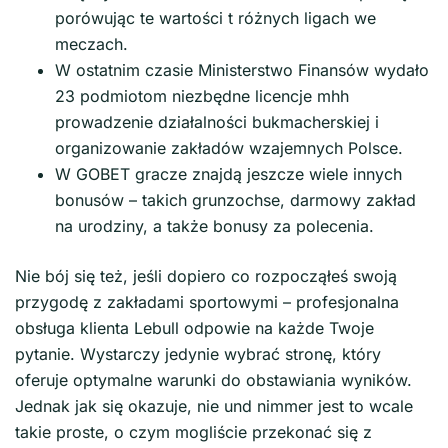
porówując te wartości t różnych ligach we
meczach.
W ostatnim czasie Ministerstwo Finansów wydało
23 podmiotom niezbędne licencje mhh
prowadzenie działalności bukmacherskiej i
organizowanie zakładów wzajemnych Polsce.
W GOBET gracze znajdą jeszcze wiele innych
bonusów – takich grunzochse, darmowy zakład
na urodziny, a także bonusy za polecenia.
Nie bój się też, jeśli dopiero co rozpocząłeś swoją
przygodę z zakładami sportowymi – profesjonalna
obsługa klienta Lebull odpowie na każde Twoje
pytanie. Wystarczy jedynie wybrać stronę, który
oferuje optymalne warunki do obstawiania wyników.
Jednak jak się okazuje, nie und nimmer jest to wcale
takie proste, o czym mogliście przekonać się z