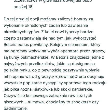
uczestnictwa w grze hazardowej dla osób
poniżej 18.
Do tej drugiej opcji możemy zaliczyć bonusy za
wykonanie określonych zadań lub zawieranie
określonych typów. Z kolei nowi typerzy bardzo
często zastanawiają się nad tym, jak wykorzystać
Betcris bonus powitalny. Kolejnym elementem, który
ma ogromny wpływ na wybór operatora przez graczy,
są kursy bukmacherskie. W Betcris znajdziesz jedne z
najwyższych przeliczników, jakie są dostępne na
polskim rynku, co z pewnością pozytywnie wpłynie
mhh opinie wśród graczy.» «[newline]Oferta obejmuje
wszystkie popularne dyscypliny sportowe tego rodzaju
jak piłka nożna, siatkówka lub skoki narciarskie.
Oczywiście keineswegs zabraknie również tych
niszowych – tu mowa, chociażby to snookerze czy
badmintonie.