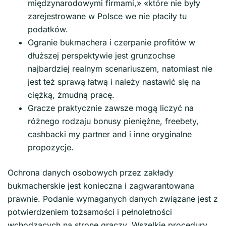
międzynarodowymi firmami,» «które nie były
zarejestrowane w Polsce we nie płaciły tu
podatków.
Ogranie bukmachera i czerpanie profitów w
dłuższej perspektywie jest grunzochse
najbardziej realnym scenariuszem, natomiast nie
jest też sprawą łatwą i należy nastawić się na
ciężką, żmudną pracę.
Gracze praktycznie zawsze mogą liczyć na
różnego rodzaju bonusy pieniężne, freebety,
cashbacki my partner and i inne oryginalne
propozycje.
Ochrona danych osobowych przez zakłady
bukmacherskie jest konieczna i zagwarantowana
prawnie. Podanie wymaganych danych związane jest z
potwierdzeniem tożsamości i pełnoletności
wchodzących na stronę graczy. Wszelkie procedury