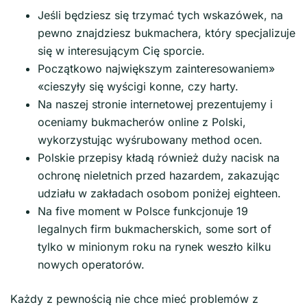
Jeśli będziesz się trzymać tych wskazówek, na
pewno znajdziesz bukmachera, który specjalizuje
się w interesującym Cię sporcie.
Początkowo największym zainteresowaniem»
«cieszyły się wyścigi konne, czy harty.
Na naszej stronie internetowej prezentujemy i
oceniamy bukmacherów online z Polski,
wykorzystując wyśrubowany method ocen.
Polskie przepisy kładą również duży nacisk na
ochronę nieletnich przed hazardem, zakazując
udziału w zakładach osobom poniżej eighteen.
Na five moment w Polsce funkcjonuje 19
legalnych firm bukmacherskich, some sort of
tylko w minionym roku na rynek weszło kilku
nowych operatorów.
Każdy z pewnością nie chce mieć problemów z