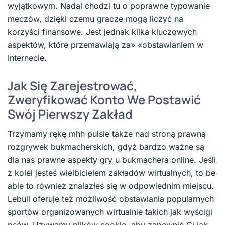
wyjątkowym. Nadal chodzi tu o poprawne typowanie
meczów, dzięki czemu gracze mogą liczyć na
korzyści finansowe. Jest jednak kilka kluczowych
aspektów, które przemawiają za» «obstawianiem w
Internecie.
Jak Się Zarejestrować,
Zweryfikować Konto We Postawić
Swój Pierwszy Zakład
Trzymamy rękę mhh pulsie także nad stroną prawną
rozgrywek bukmacherskich, gdyż bardzo ważne są
dla nas prawne aspekty gry u bukmachera online. Jeśli
z kolei jesteś wielbicielem zakładów wirtualnych, to be
able to również znalazłeś się w odpowiednim miejscu.
Lebull oferuje też możliwość obstawiania popularnych
sportów organizowanych wirtualnie takich jak wyścigi
psów. Używamy plików cookie, aby zapewnić Ci jak