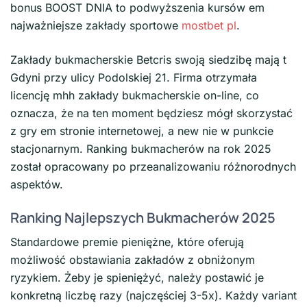
bonus BOOST DNIA to podwyższenia kursów em
najważniejsze zakłady sportowe
mostbet pl
.
Zakłady bukmacherskie Betcris swoją siedzibę mają t
Gdyni przy ulicy Podolskiej 21. Firma otrzymała
licencję mhh zakłady bukmacherskie on-line, co
oznacza, że na ten moment będziesz mógł skorzystać
z gry em stronie internetowej, a new nie w punkcie
stacjonarnym. Ranking bukmacherów na rok 2025
został opracowany po przeanalizowaniu różnorodnych
aspektów.
Ranking Najlepszych Bukmacherów 2025
Standardowe premie pieniężne, które oferują
możliwość obstawiania zakładów z obniżonym
ryzykiem. Żeby je spieniężyć, należy postawić je
konkretną liczbę razy (najczęściej 3-5x). Każdy variant