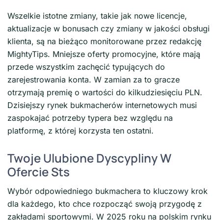
Wszelkie istotne zmiany, takie jak nowe licencje,
aktualizacje w bonusach czy zmiany w jakości obsługi
klienta, są na bieżąco monitorowane przez redakcję
MightyTips. Mniejsze oferty promocyjne, które mają
przede wszystkim zachęcić typujących do
zarejestrowania konta. W zamian za to gracze
otrzymają premię o wartości do kilkudziesięciu PLN.
Dzisiejszy rynek bukmacherów internetowych musi
zaspokajać potrzeby typera bez względu na
platformę, z której korzysta ten ostatni.
Twoje Ulubione Dyscypliny W
Ofercie Sts
Wybór odpowiedniego bukmachera to kluczowy krok
dla każdego, kto chce rozpocząć swoją przygodę z
zakładami sportowymi. W 2025 roku na polskim rynku