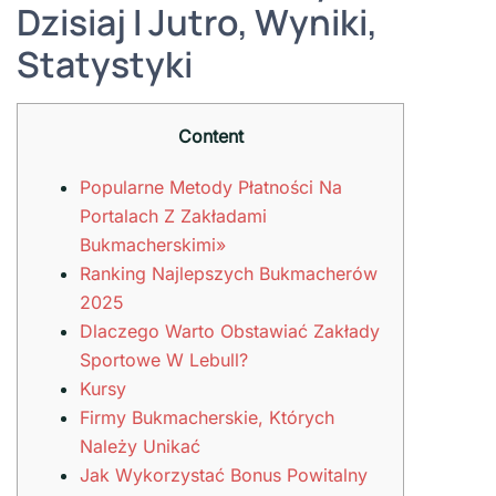
Dzisiaj I Jutro, Wyniki,
Statystyki
Content
Popularne Metody Płatności Na
Portalach Z Zakładami
Bukmacherskimi»
Ranking Najlepszych Bukmacherów
2025
Dlaczego Warto Obstawiać Zakłady
Sportowe W Lebull?
Kursy
Firmy Bukmacherskie, Których
Należy Unikać
Jak Wykorzystać Bonus Powitalny