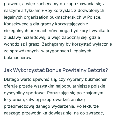
prawem, a więc zachęcamy do zapoznawania się z
naszymi artykułami» «by korzystać z dozwolonych i
legalnych organization bukmacherskich w Polsce.
Konsekwencją dla graczy korzystających z
nielegalnych bukmacherów mogą być kary i wynika to
z ustawy hazardowej, a więc zapoznaj się, gdzie
wchodzisz i grasz. Zachęcamy by korzystać wyłącznie
ze sprawdzonych, wiarygodnych i legalnych
bukmacherów.
Jak Wykorzystać Bonus Powitalny Betcris?
Dlatego warto upewnić się, czy wybrany bukmacher
oferuje przede wszystkim najpopularniejsze polskie
dyscypliny sportowe. Poruszając się po znajomym
terytorium, łatwiej przeprowadzić analizę
przedmeczową danego wydarzenia. Po lekturze
naszego przewodnika dowiesz się, na co zwracać,