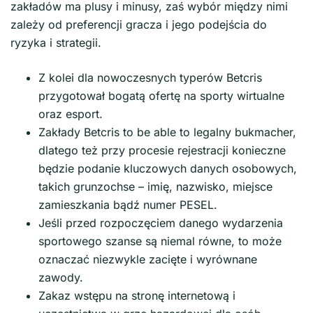
zakładów ma plusy i minusy, zaś wybór między nimi
zależy od preferencji gracza i jego podejścia do
ryzyka i strategii.
Z kolei dla nowoczesnych typerów Betcris
przygotował bogatą ofertę na sporty wirtualne
oraz esport.
Zakłady Betcris to be able to legalny bukmacher,
dlatego też przy procesie rejestracji konieczne
będzie podanie kluczowych danych osobowych,
takich grunzochse – imię, nazwisko, miejsce
zamieszkania bądź numer PESEL.
Jeśli przed rozpoczęciem danego wydarzenia
sportowego szanse są niemal równe, to może
oznaczać niezwykle zacięte i wyrównane
zawody.
Zakaz wstępu na stronę internetową i