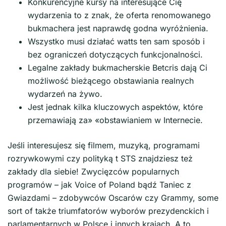
Konkurencyjne kursy na interesujące Cię
wydarzenia to z znak, że oferta renomowanego
bukmachera jest naprawdę godna wyróżnienia.
Wszystko musi działać watts ten sam sposób i
bez ograniczeń dotyczących funkcjonalności.
Legalne zakłady bukmacherskie Betcris dają Ci
możliwość bieżącego obstawiania realnych
wydarzeń na żywo.
Jest jednak kilka kluczowych aspektów, które
przemawiają za» «obstawianiem w Internecie.
Jeśli interesujesz się filmem, muzyką, programami
rozrywkowymi czy polityką t STS znajdziesz też
zakłady dla siebie! Zwycięzców popularnych
programów – jak Voice of Poland bądź Taniec z
Gwiazdami – zdobywców Oscarów czy Grammy, some
sort of także triumfatorów wyborów prezydenckich i
parlamentarnych w Polsce i innych krajach. A to