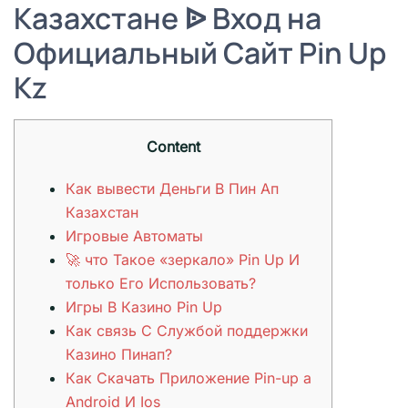
Казахстане ᐉ Вход на
Официальный Сайт Pin Up
Kz
Content
Как вывести Деньги В Пин Ап
Казахстан
Игровые Автоматы
🚀 что Такое «зеркало» Pin Up И
только Его Использовать?
Игры В Казино Pin Up
Как связь С Службой поддержки
Казино Пинап?
Как Скачать Приложение Pin-up а
Android И Ios