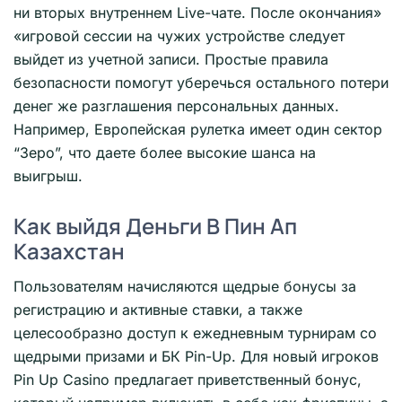
ни вторых внутреннем Live-чате. После окончания»
«игровой сессии на чужих устройстве следует
выйдет из учетной записи. Простые правила
безопасности помогут уберечься остального потери
денег же разглашения персональных данных.
Например, Европейская рулетка имеет один сектор
“Зеро”, что даете более высокие шанса на
выигрыш.
Как выйдя Деньги В Пин Ап
Казахстан
Пользователям начисляются щедрые бонусы за
регистрацию и активные ставки, а также
целесообразно доступ к ежедневным турнирам со
щедрыми призами и БК Pin-Up. Для новый игроков
Pin Up Casino предлагает приветственный бонус,