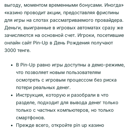
выгоду, моментом временными бонусами. Иногда»
«казино проводит акции, предоставляя фриспины
для игры на слотах рассматриваемого провайдера.
Деньги, выигранные в игровых автоматах сразу же
зачисляются на основной счет. Игроки, посетившие
онлайн сайт Pin-Up в День Рождения получают
3000 тенге.
В Pin-Up равно игры доступны а демо-режиме,
что позволяет новым пользователям
осмотреть с игровым процессом без риска
потери реальных денег.
Инструкция, которую и разобрали в что
разделе, подходит для вывода денег только
только с частных компьютеров, но только
смартфонов.
Прежде всего, откройте pin up казино