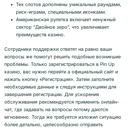
Тех слотов дополнены уникальные раундами,
риск-играми, специальными иконками.
Американская рулетка включает ненужный
сектор “Двойное зеро”, что увеличивает
преимуществ казино.
Сотрудники поддержки ответят на равно ваши
вопросы же помогут решить подобные возникшие
проблемы. Только зарегистрироваться в Pin Up
казино, вас нужно перейти а официальный сайт и
нажать кнопку «Регистрация». Затем заполните
необходимые данные и следуя инструкциям для
завершения регистрации. Для ускорения
обслуживания рекомендуется применять онлайн-
чат, где задавать на вопросы потому даются
мгновенно. Тогда же требуется изложил ситуацию
более детально, целесообразно отправить