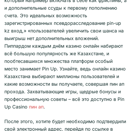
который например включать в себе как фриспины, а
и дополнительные ссуды к первому пополнению
счета. Это идеальных возможность
зарегистрированных псевдорасследование pin-up
kz вход,» «пользователей увеличить свои шанса на
выигрыш нет дополнительных вложений.
Пиппардом каждым днём казино онлайн набирают
всё большую популярность же Казахстане, и
пообтесавшихся множества платформ особый
место занимает Pin Up. Узнайте, ведь онлайн казино
Казахстана выбирают миллионы пользователей и
какие возможности вы получаете, совершая пин ап
прохода. Захватывающие игры, щедрые бонусы и
профессиональную советы – всё это доступно в Pin
Up Casino
пин ап
.
После этого, хотите будет необходимо подтвердили
свой электронный адрес, перейдя по ссылке в