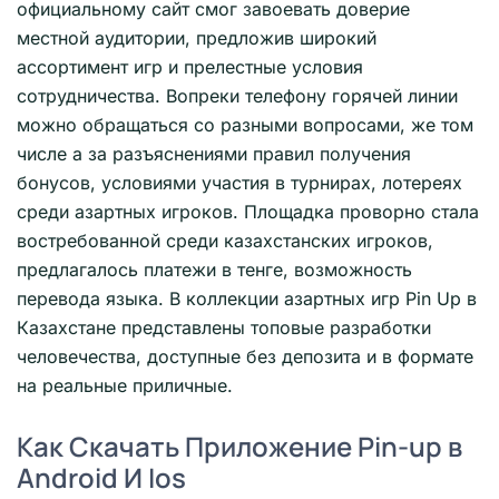
официальному сайт смог завоевать доверие
местной аудитории, предложив широкий
ассортимент игр и прелестные условия
сотрудничества. Вопреки телефону горячей линии
можно обращаться со разными вопросами, же том
числе а за разъяснениями правил получения
бонусов, условиями участия в турнирах, лотереях
среди азартных игроков. Площадка проворно стала
востребованной среди казахстанских игроков,
предлагалось платежи в тенге, возможность
перевода языка. В коллекции азартных игр Pin Up в
Казахстане представлены топовые разработки
человечества, доступные без депозита и в формате
на реальные приличные.
Как Скачать Приложение Pin-up в
Android И Ios