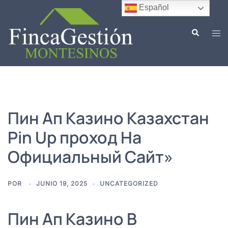
Saltar
Español
al
Buscar
contenido
Alte
men
Пин Ап Казино Казахстан
Pin Up проход На
Официальный Сайт»
POR
JUNIO 19, 2025
UNCATEGORIZED
Пин Ап Казино В