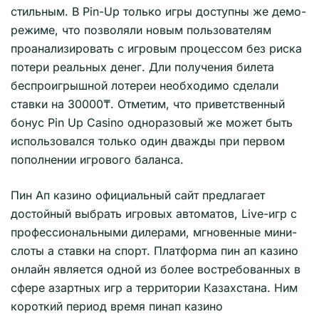
стильным. В Pin-Up только игры доступны же демо-
режиме, что позволяли новым пользователям
проанализировать с игровым процессом без риска
потери реальных денег. Дли получения билета
беспроигрышной лотереи необходимо сделали
ставки на 30000₸. Отметим, что приветственный
бонус Pin Up Casino одноразовый же может быть
использовался только один дважды при первом
пополнении игрового баланса.
Пин Ап казино официальный сайт предлагает
достойный выбрать игровых автоматов, Live-игр с
профессиональными дилерами, мгновенные мини-
слоты а ставки на спорт. Платформа пин ап казино
онлайн является одной из более востребованных в
сфере азартных игр а территории Казахстана. Ним
короткий период время пинап казино