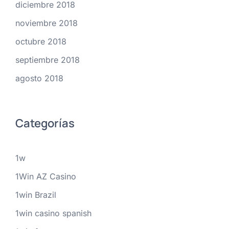
diciembre 2018
noviembre 2018
octubre 2018
septiembre 2018
agosto 2018
Categorías
1w
1Win AZ Casino
1win Brazil
1win casino spanish