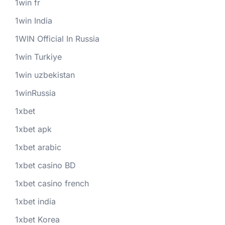
1win fr
1win India
1WIN Official In Russia
1win Turkiye
1win uzbekistan
1winRussia
1xbet
1xbet apk
1xbet arabic
1xbet casino BD
1xbet casino french
1xbet india
1xbet Korea