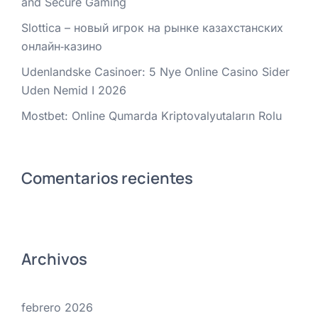
and Secure Gaming
Slottica – новый игрок на рынке казахстанских
онлайн‑казино
Udenlandske Casinoer: 5 Nye Online Casino Sider
Uden Nemid I 2026
Mostbet: Online Qumarda Kriptovalyutaların Rolu
Comentarios recientes
Archivos
febrero 2026