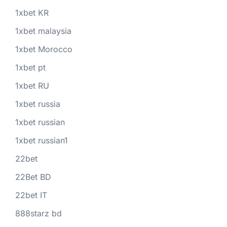
1xbet KR
1xbet malaysia
1xbet Morocco
1xbet pt
1xbet RU
1xbet russia
1xbet russian
1xbet russian1
22bet
22Bet BD
22bet IT
888starz bd