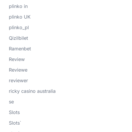
plinko in
plinko UK
plinko_pl
Qizilbilet
Ramenbet
Review
Reviewe
reviewer
ricky casino australia
se
Slots
Slots`