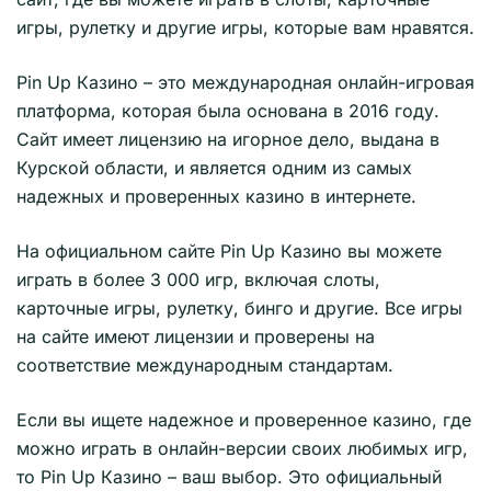
игры, рулетку и другие игры, которые вам нравятся.
Pin Up Казино – это международная онлайн-игровая
платформа, которая была основана в 2016 году.
Сайт имеет лицензию на игорное дело, выдана в
Курской области, и является одним из самых
надежных и проверенных казино в интернете.
На официальном сайте Pin Up Казино вы можете
играть в более 3 000 игр, включая слоты,
карточные игры, рулетку, бинго и другие. Все игры
на сайте имеют лицензии и проверены на
соответствие международным стандартам.
Если вы ищете надежное и проверенное казино, где
можно играть в онлайн-версии своих любимых игр,
то Pin Up Казино – ваш выбор. Это официальный