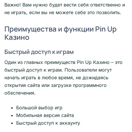
Важно! Вам нужно будет вести себя ответственно и
не играть, если вы не можете себе это позволить.
Преимущества и функции Pin Up
Казино
Быстрый доступ к играм
Один из главных преимуществ Pin Up Казино – это
быстрый доступ к играм. Пользователи могут
начать играть в любое время, не дожидаясь
открытия сайта или загрузки программного
обеспечения.
Большой выбор игр
Мобильная версия сайта
Быстрый доступ к аккаунту