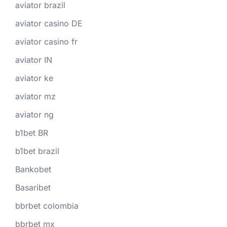
aviator brazil
aviator casino DE
aviator casino fr
aviator IN
aviator ke
aviator mz
aviator ng
b1bet BR
b1bet brazil
Bankobet
Basaribet
bbrbet colombia
bbrbet mx