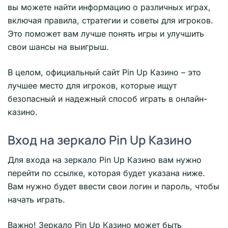
вы можете найти информацию о различных играх,
включая правила, стратегии и советы для игроков.
Это поможет вам лучше понять игры и улучшить
свои шансы на выигрыш.
В целом, официальный сайт Pin Up Казино – это
лучшее место для игроков, которые ищут
безопасный и надежный способ играть в онлайн-
казино.
Вход на зеркало Pin Up Казино
Для входа на зеркало Pin Up Казино вам нужно
перейти по ссылке, которая будет указана ниже.
Вам нужно будет ввести свои логин и пароль, чтобы
начать играть.
Важно! Зеркало Pin Up Казино может быть