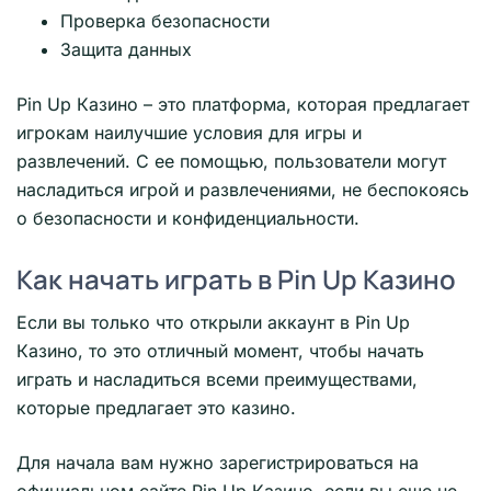
Проверка безопасности
Защита данных
Pin Up Казино – это платформа, которая предлагает
игрокам наилучшие условия для игры и
развлечений. С ее помощью, пользователи могут
насладиться игрой и развлечениями, не беспокоясь
о безопасности и конфиденциальности.
Как начать играть в Pin Up Казино
Если вы только что открыли аккаунт в Pin Up
Казино, то это отличный момент, чтобы начать
играть и насладиться всеми преимуществами,
которые предлагает это казино.
Для начала вам нужно зарегистрироваться на
официальном сайте Pin Up Казино, если вы еще не