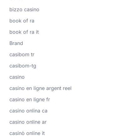
bizzo casino
book of ra
book of ra it
Brand
casibom tr
casibom-tg
casino
casino en ligne argent reel
casino en ligne fr
casino onlina ca
casino online ar
casinò online it