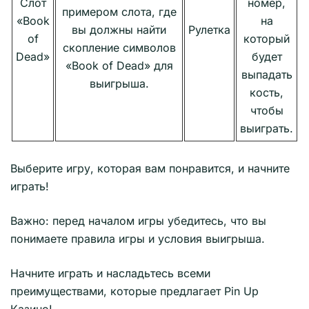
Слот
номер,
примером слота, где
«Book
на
вы должны найти
Рулетка
of
который
скопление символов
Dead»
будет
«Book of Dead» для
выпадать
выигрыша.
кость,
чтобы
выиграть.
Выберите игру, которая вам понравится, и начните
играть!
Важно: перед началом игры убедитесь, что вы
понимаете правила игры и условия выигрыша.
Начните играть и насладьтесь всеми
преимуществами, которые предлагает Pin Up
Казино!