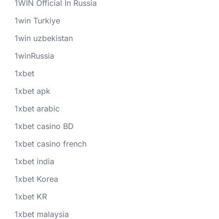
1WIN Official In Russia
1win Turkiye
1win uzbekistan
1winRussia
1xbet
1xbet apk
1xbet arabic
1xbet casino BD
1xbet casino french
1xbet india
1xbet Korea
1xbet KR
1xbet malaysia