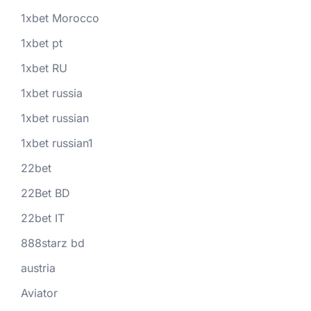
1xbet Morocco
1xbet pt
1xbet RU
1xbet russia
1xbet russian
1xbet russian1
22bet
22Bet BD
22bet IT
888starz bd
austria
Aviator