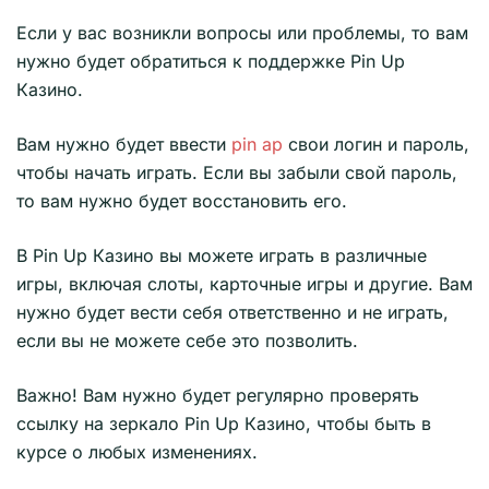
Если у вас возникли вопросы или проблемы, то вам
нужно будет обратиться к поддержке Pin Up
Казино.
Вам нужно будет ввести
pin ap
свои логин и пароль,
чтобы начать играть. Если вы забыли свой пароль,
то вам нужно будет восстановить его.
В Pin Up Казино вы можете играть в различные
игры, включая слоты, карточные игры и другие. Вам
нужно будет вести себя ответственно и не играть,
если вы не можете себе это позволить.
Важно! Вам нужно будет регулярно проверять
ссылку на зеркало Pin Up Казино, чтобы быть в
курсе о любых изменениях.