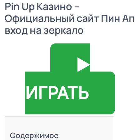
Pin Up Казино –
Официальный сайт Пин Ап
вход на зеркало
▶️
ИГРАТЬ
Содержимое