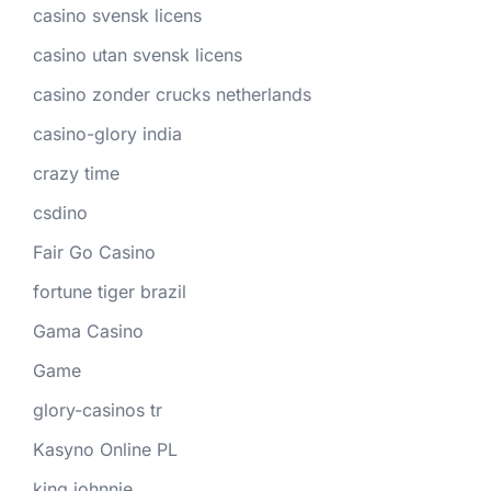
casino svensk licens
casino utan svensk licens
casino zonder crucks netherlands
casino-glory india
crazy time
csdino
Fair Go Casino
fortune tiger brazil
Gama Casino
Game
glory-casinos tr
Kasyno Online PL
king johnnie