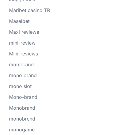
Maribet casino TR
Masalbet
Maxi reviewe
mini-review
Mini-reviews
mombrand
mono brand
mono slot
Mono-brand
Monobrand
monobrend
monogame