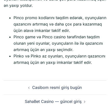
ən yaxşı yoldur.
Pinco promo kodlarını təqdim edərək, oyunçuların
qazancını artırmaq və daha çox para kazanmaq
üçün əlavə imkanlar təklif edir.
Pinco game və Pinco casino tərəfindən təqdim
olunan yeni oyunlar, oyunçuların ilə ilə qazancını
artırmaq üçün ən yaxşı seçimdir.
Pinko və Pinko az oyunları, oyunçuların qazancını
artırmaq üçün ən yaxşı imkanlar təklif edir.
Navegación
Casibom resmi giriş bugün
de
entradas
SahaBet Casino — güncel giriş