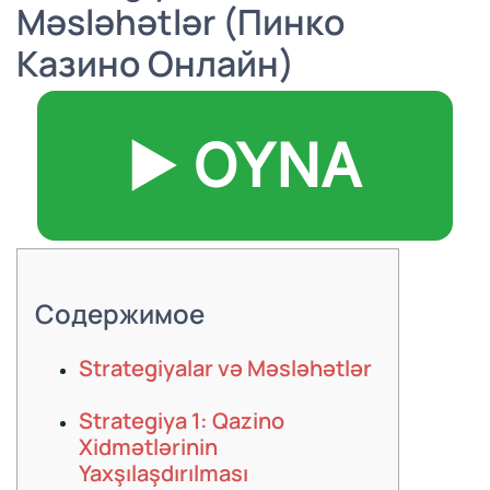
Məsləhətlər (Пинко
Казино Онлайн)
▶️ OYNA
Содержимое
Strategiyalar və Məsləhətlər
Strategiya 1: Qazino
Xidmətlərinin
Yaxşılaşdırılması