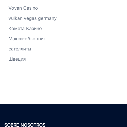
Vovan Casino
vulkan vegas germany
Комета Казино
Макси-обзорник
сателлиты
Швеция
SOBRE NOSOTROS