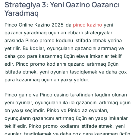
Strategiya 3: Yeni Qazino Qazancı
Yaradmaq
Pinco Online Kazino 2025-da
pinco kazino
yeni
qazancı yaradmaq üçün ən etibarlı strategiyalar
arasında Pinco promo kodunu istifadə etmək yerinə
yetirilir. Bu kodlar, oyunçuların qazancını artırmaq və
daha çox para kazanmaq üçün əlavə imkanlar təklif
edir. Pinco promo kodlarını qazancı artırmaq üçün
istifadə etmək, yeni oyunları təsdiqləmək və daha çox
para kazanmaq üçün ən yaxşı yoldur.
Pinco game və Pinco casino tərəfindən təqdim olunan
yeni oyunlar, oyunçuların ilə ilə qazancını artırmaq üçün
ən yaxşı seçimdir. Pinko və Pinko az oyunları,
oyunçuların qazancını artırmaq üçün ən yaxşı imkanlar
təklif edir. Pinko promo kodlarını istifadə etmək, yeni
oyunları təsdiqləmək və daha çox para kazanmaq üçün