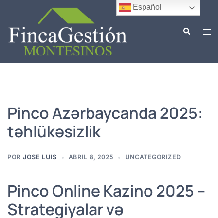
Saltar
Español
al
Buscar
contenido
Alte
men
Pinco Azərbaycanda 2025:
təhlükəsizlik
POR
JOSE LUIS
ABRIL 8, 2025
UNCATEGORIZED
Pinco Online Kazino 2025 –
Strategiyalar və