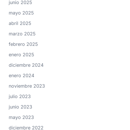
junio 2025
mayo 2025
abril 2025
marzo 2025
febrero 2025
enero 2025
diciembre 2024
enero 2024
noviembre 2023
julio 2023
junio 2023
mayo 2023
diciembre 2022