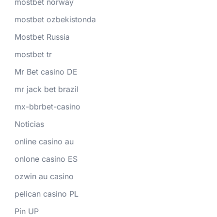
mostbet norway
mostbet ozbekistonda
Mostbet Russia
mostbet tr
Mr Bet casino DE
mr jack bet brazil
mx-bbrbet-casino
Noticias
online casino au
onlone casino ES
ozwin au casino
pelican casino PL
Pin UP