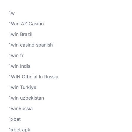
1w
1Win AZ Casino
1win Brazil
1win casino spanish
1win fr
1win India
1WIN Official In Russia
1win Turkiye
1win uzbekistan
1winRussia
1xbet
1xbet apk