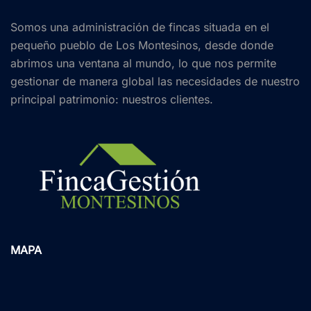
Somos una administración de fincas situada en el
pequeño pueblo de Los Montesinos, desde donde
abrimos una ventana al mundo, lo que nos permite
gestionar de manera global las necesidades de nuestro
principal patrimonio: nuestros clientes.
MAPA