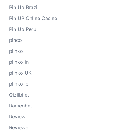
Pin Up Brazil
Pin UP Online Casino
Pin Up Peru
pinco
plinko
plinko in
plinko UK
plinko_pl
Qizilbilet
Ramenbet
Review
Reviewe