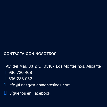
CONTACTA CON NOSOTROS
Av. del Mar, 33 2ºD, 03187 Los Montesinos, Alicante
966 720 468
636 288 953
info@fincagestionmontesinos.com
Síguenos en Facebook