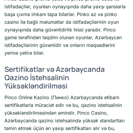
istifadəçilər, oyunları oynayışında daha yaxşı şanslarla
başa çıxma imkanı tapa bilərlər. Pinko az və pinko
casino ilə bağlı məlumatlar da istifadəçilərinin oyun
oynayışında daha güvənlidirlik hissi yaradır. Pinco
game tərəfindən təqdim olunan oyunlar, Azərbaycan
istifadəçilərinin güvənlidir və onların məqsədlərini
yerinə yetirə bilər.
Sertifikatlar və Azərbaycanda
Qazino İstehsalinin
Yüksəkləndirilməsi
Pinco Online Kazino (Пинко) Azərbaycanda etibarlı
sertifikatlarla müraciət edir və bu, qazino istehsalinin
yüksəkləndirilməsindən əmindir. Pinco Casino,
Azərbaycanda qazino istehsalında yüksək standartları
təmin etmək üçün ən yaxşı sertifikatları alır və bu,