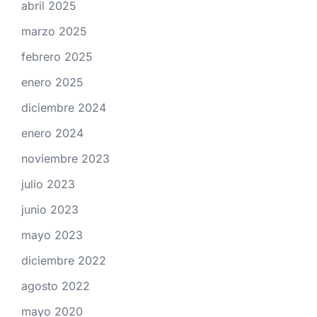
abril 2025
marzo 2025
febrero 2025
enero 2025
diciembre 2024
enero 2024
noviembre 2023
julio 2023
junio 2023
mayo 2023
diciembre 2022
agosto 2022
mayo 2020