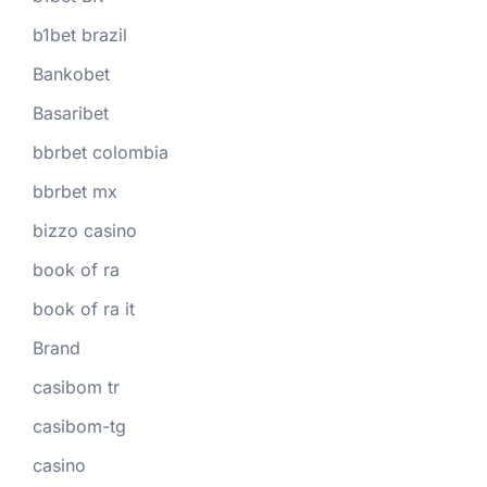
b1bet brazil
Bankobet
Basaribet
bbrbet colombia
bbrbet mx
bizzo casino
book of ra
book of ra it
Brand
casibom tr
casibom-tg
casino