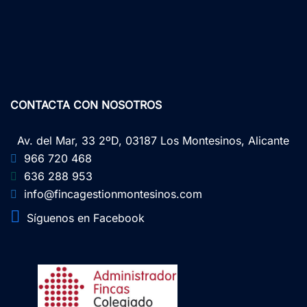
CONTACTA CON NOSOTROS
Av. del Mar, 33 2ºD, 03187 Los Montesinos, Alicante
966 720 468
636 288 953
info@fincagestionmontesinos.com
Síguenos en Facebook