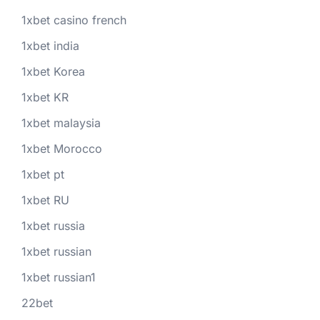
1xbet casino french
1xbet india
1xbet Korea
1xbet KR
1xbet malaysia
1xbet Morocco
1xbet pt
1xbet RU
1xbet russia
1xbet russian
1xbet russian1
22bet