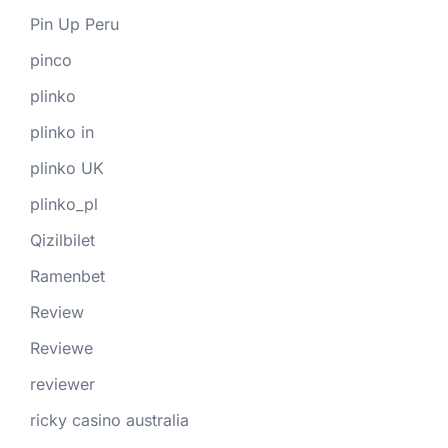
Pin Up Peru
pinco
plinko
plinko in
plinko UK
plinko_pl
Qizilbilet
Ramenbet
Review
Reviewe
reviewer
ricky casino australia