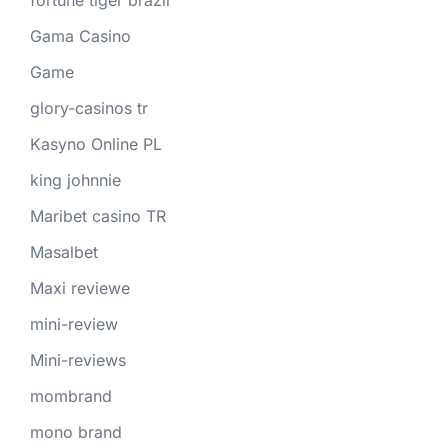
fortune tiger brazil
Gama Casino
Game
glory-casinos tr
Kasyno Online PL
king johnnie
Maribet casino TR
Masalbet
Maxi reviewe
mini-review
Mini-reviews
mombrand
mono brand