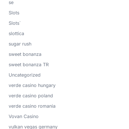
se
Slots
Slots`
slottica
sugar rush
sweet bonanza
sweet bonanza TR
Uncategorized
verde casino hungary
verde casino poland
verde casino romania
Vovan Casino
vulkan vegas germany