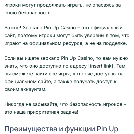
игроки могут продолжать играть, не опасаясь за
свою безопасность.
Важно! Зеркало Pin Up Casino – это официальный
сайт, поэтому игроки могут быть уверены в том, что
играют на официальном ресурсе, а не на подделке.
Если вы ищете зеркало Pin Up Casino, то вам нужно
знать, что оно доступно по адресу [insert link]. Там
вы сможете найти все игры, которые доступны на
официальном сайте, а также получать доступ к
своим аккаунтам.
Никогда не забывайте, что безопасность игроков –
это наша приоритетная задача!
Преимущества и функции Pin Up