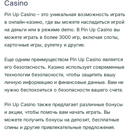
Casino
Pin Up Casino – это уникальная возможность играть
в онлайн-казино, где вы можете насладиться игрой
на деньги или в режиме demo. В Pin Up Casino вы
можете играть в более 3000 игр, включая слоты,
карточные игры, рулетку и другие.
Еще одним преимуществом Pin Up Casino является
его безопасность. Казино использует современные
технологии безопасности, чтобы защитить вашу
личную информацию и финансовые данные. Вам не
нужно беспокоиться о безопасности вашего счета.
Pin Up Casino также предлагает различные бонусы
и акции, чтобы помочь вам начать играть. Вы
можете получить бонусы на депозит, бесплатные
спины и другие привлекательные предложения.