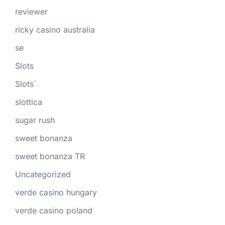
reviewer
ricky casino australia
se
Slots
Slots`
slottica
sugar rush
sweet bonanza
sweet bonanza TR
Uncategorized
verde casino hungary
verde casino poland