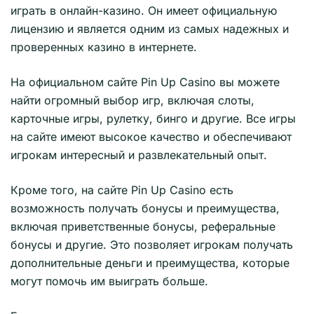
играть в онлайн-казино. Он имеет официальную
лицензию и является одним из самых надежных и
проверенных казино в интернете.
На официальном сайте Pin Up Casino вы можете
найти огромный выбор игр, включая слоты,
карточные игры, рулетку, бинго и другие. Все игры
на сайте имеют высокое качество и обеспечивают
игрокам интересный и развлекательный опыт.
Кроме того, на сайте Pin Up Casino есть
возможность получать бонусы и преимущества,
включая приветственные бонусы, реферальные
бонусы и другие. Это позволяет игрокам получать
дополнительные деньги и преимущества, которые
могут помочь им выиграть больше.