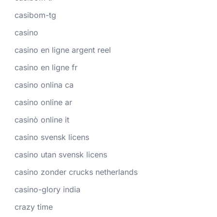
casibom-tg
casino
casino en ligne argent reel
casino en ligne fr
casino onlina ca
casino online ar
casinò online it
casino svensk licens
casino utan svensk licens
casino zonder crucks netherlands
casino-glory india
crazy time