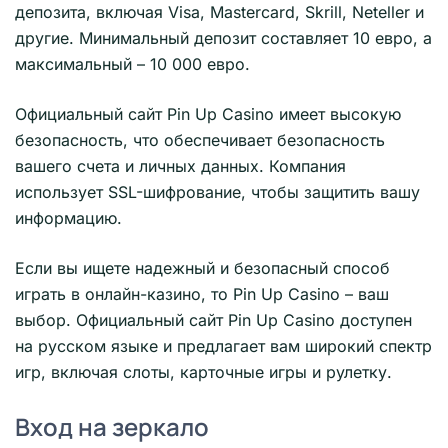
депозита, включая Visa, Mastercard, Skrill, Neteller и
другие. Минимальный депозит составляет 10 евро, а
максимальный – 10 000 евро.
Официальный сайт Pin Up Casino имеет высокую
безопасность, что обеспечивает безопасность
вашего счета и личных данных. Компания
использует SSL-шифрование, чтобы защитить вашу
информацию.
Если вы ищете надежный и безопасный способ
играть в онлайн-казино, то Pin Up Casino – ваш
выбор. Официальный сайт Pin Up Casino доступен
на русском языке и предлагает вам широкий спектр
игр, включая слоты, карточные игры и рулетку.
Вход на зеркало