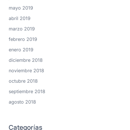
mayo 2019
abril 2019
marzo 2019
febrero 2019
enero 2019
diciembre 2018
noviembre 2018
octubre 2018
septiembre 2018
agosto 2018
Categorías