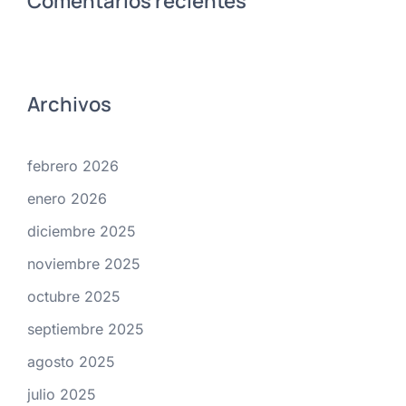
Comentarios recientes
Archivos
febrero 2026
enero 2026
diciembre 2025
noviembre 2025
octubre 2025
septiembre 2025
agosto 2025
julio 2025