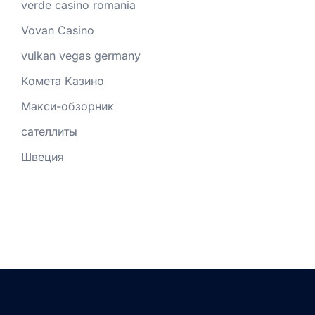
verde casino romania
Vovan Casino
vulkan vegas germany
Комета Казино
Макси-обзорник
сателлиты
Швеция