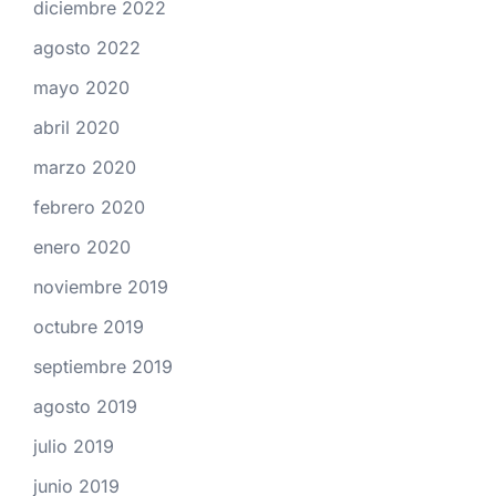
diciembre 2022
agosto 2022
mayo 2020
abril 2020
marzo 2020
febrero 2020
enero 2020
noviembre 2019
octubre 2019
septiembre 2019
agosto 2019
julio 2019
junio 2019