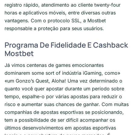
registro rápido, atendimento ao cliente twenty-four
horas e aplicativos móveis, entre diversas outras
vantagens. Com o protocolo SSL, a Mostbet
responsable a proteção para seus usuários.
Programa De Fidelidade E Cashback
Mostbet
Já vimos centenas de games emocionantes
dominarem some sort of indústria iGaming, como»
«um Gonzo’s Quest, Aloha! Uma vez determinado o
quanto você quer apostar durante um período sobre
tempo, espalhe-o por várias apostas para reduzir o
risco e aumentar suas chances de ganhar. Com muitas
companhias de apostas esportivas se posicionando,
tem a possibilidade de ser difícil acompanhar os
últimos desenvolvimentos em apostas esportivas