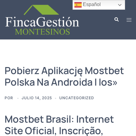
Saltar
Español
al
Buscar
contenido
Alte
men
Pobierz Aplikację Mostbet
Polska Na Androida I Ios»
POR
JULIO 14, 2025
UNCATEGORIZED
Mostbet Brasil: Internet
Site Oficial, Inscrição,