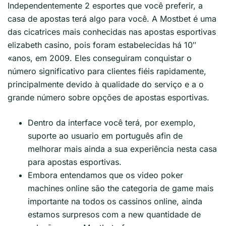
Independentemente 2 esportes que você preferir, a
casa de apostas terá algo para você. A Mostbet é uma
das cicatrices mais conhecidas nas apostas esportivas
elizabeth casino, pois foram estabelecidas há 10″
«anos, em 2009. Eles conseguiram conquistar o
número significativo para clientes fiéis rapidamente,
principalmente devido à qualidade do serviço e a o
grande número sobre opções de apostas esportivas.
Dentro da interface você terá, por exemplo,
suporte ao usuario em português afin de
melhorar mais ainda a sua experiência nesta casa
para apostas esportivas.
Embora entendamos que os video poker
machines online são the categoria de game mais
importante na todos os cassinos online, ainda
estamos surpresos com a new quantidade de