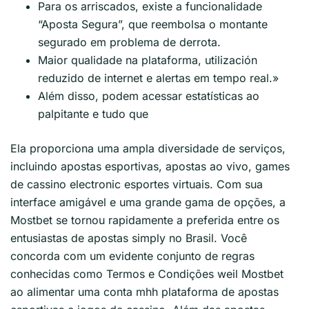
Para os arriscados, existe a funcionalidade
“Aposta Segura”, que reembolsa o montante
segurado em problema de derrota.
Maior qualidade na plataforma, utilización
reduzido de internet e alertas em tempo real.»
Além disso, podem acessar estatísticas ao
palpitante e tudo que
Ela proporciona uma ampla diversidade de serviços,
incluindo apostas esportivas, apostas ao vivo, games
de cassino electronic esportes virtuais. Com sua
interface amigável e uma grande gama de opções, a
Mostbet se tornou rapidamente a preferida entre os
entusiastas de apostas simply no Brasil. Você
concorda com um evidente conjunto de regras
conhecidas como Termos e Condições weil Mostbet
ao alimentar uma conta mhh plataforma de apostas