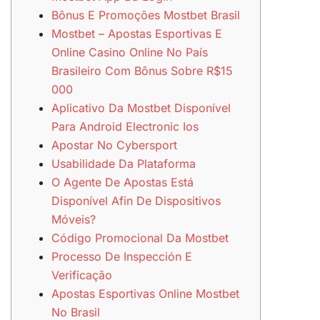
Bônus E Promoções Mostbet Brasil
Mostbet – Apostas Esportivas E
Online Casino Online No País
Brasileiro Com Bônus Sobre R$15
000
Aplicativo Da Mostbet Disponível
Para Android Electronic Ios
Apostar No Cybersport
Usabilidade Da Plataforma
O Agente De Apostas Está
Disponível Afin De Dispositivos
Móveis?
Código Promocional Da Mostbet
Processo De Inspección E
Verificação
Apostas Esportivas Online Mostbet
No Brasil