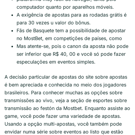
computador quanto por aparelhos móveis.
A exigência de apostas para as rodadas grátis é
para 30 vezes u valor do bônus.
Fãs de Basquete tem a possibilidade de apostar
no MostBet, em competições de países, como
Mas atente-se, pois o canon da aposta não pode
ser inferior que R$ 40, 00 e você só pode fazer
especulações em eventos simples.
A decisão particular de apostas do site sobre apostas
é bem apreciada e conhecida no meio dos jogadores
brasileiros. Para conhecer muchas as opções sobre
transmissões ao vivo, veja a seção de esportes sobre
transmissão ao festón da Mostbet. Enquanto assiste ao
game, você pode fazer uma variedade de apostas.
Usando a opção multi-apostas, você também pode
envidar numa série sobre eventos ao listo que estão