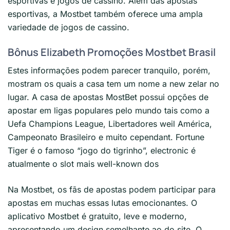
esportivas e jogos de cassino. Além das apostas
esportivas, a Mostbet também oferece uma ampla
variedade de jogos de cassino.
Bônus Elizabeth Promoções Mostbet Brasil
Estes informações podem parecer tranquilo, porém,
mostram os quais a casa tem um nome a new zelar no
lugar. A casa de apostas MostBet possui opções de
apostar em ligas populares pelo mundo tais como a
Uefa Champions League, Libertadores weil América,
Campeonato Brasileiro e muito cependant. Fortune
Tiger é o famoso “jogo do tigrinho”, electronic é
atualmente o slot mais well-known dos
Na Mostbet, os fãs de apostas podem participar para
apostas em muchas essas lutas emocionantes. O
aplicativo Mostbet é gratuito, leve e moderno,
apresentando um design semelhante ao do site. O