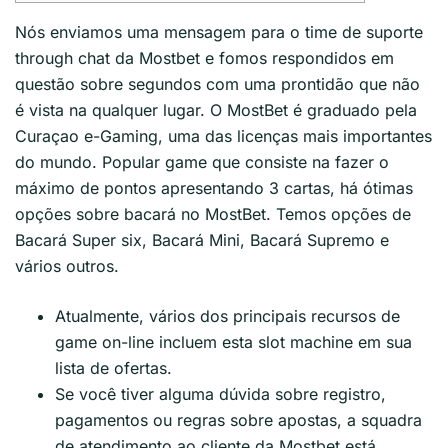
Nós enviamos uma mensagem para o time de suporte
through chat da Mostbet e fomos respondidos em
questão sobre segundos com uma prontidão que não
é vista na qualquer lugar. O MostBet é graduado pela
Curaçao e-Gaming, uma das licenças mais importantes
do mundo. Popular game que consiste na fazer o
máximo de pontos apresentando 3 cartas, há ótimas
opções sobre bacará no MostBet. Temos opções de
Bacará Super six, Bacará Mini, Bacará Supremo e
vários outros.
Atualmente, vários dos principais recursos de
game on-line incluem esta slot machine em sua
lista de ofertas.
Se você tiver alguma dúvida sobre registro,
pagamentos ou regras sobre apostas, a squadra
de atendimento ao cliente da Mostbet está