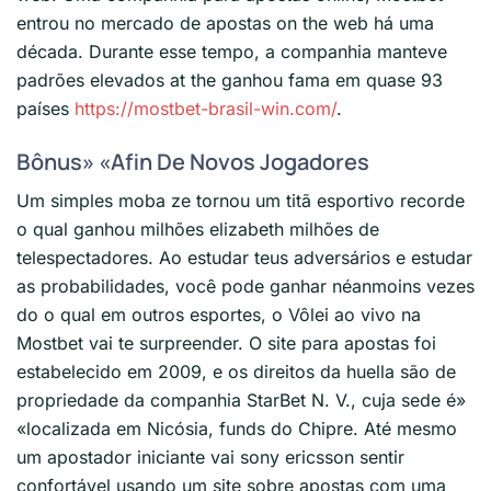
entrou no mercado de apostas on the web há uma
década. Durante esse tempo, a companhia manteve
padrões elevados at the ganhou fama em quase 93
países
https://mostbet-brasil-win.com/
.
Bônus» «Afin De Novos Jogadores
Um simples moba ze tornou um titã esportivo recorde
o qual ganhou milhões elizabeth milhões de
telespectadores. Ao estudar teus adversários e estudar
as probabilidades, você pode ganhar néanmoins vezes
do o qual em outros esportes, o Vôlei ao vivo na
Mostbet vai te surpreender. O site para apostas foi
estabelecido em 2009, e os direitos da huella são de
propriedade da companhia StarBet N. V., cuja sede é»
«localizada em Nicósia, funds do Chipre. Até mesmo
um apostador iniciante vai sony ericsson sentir
confortável usando um site sobre apostas com uma