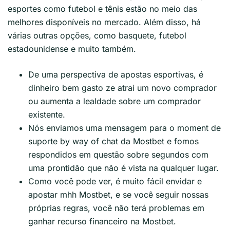
esportes como futebol e tênis estão no meio das
melhores disponíveis no mercado. Além disso, há
várias outras opções, como basquete, futebol
estadounidense e muito também.
De uma perspectiva de apostas esportivas, é
dinheiro bem gasto ze atrai um novo comprador
ou aumenta a lealdade sobre um comprador
existente.
Nós enviamos uma mensagem para o moment de
suporte by way of chat da Mostbet e fomos
respondidos em questão sobre segundos com
uma prontidão que não é vista na qualquer lugar.
Como você pode ver, é muito fácil envidar e
apostar mhh Mostbet, e se você seguir nossas
próprias regras, você não terá problemas em
ganhar recurso financeiro na Mostbet.