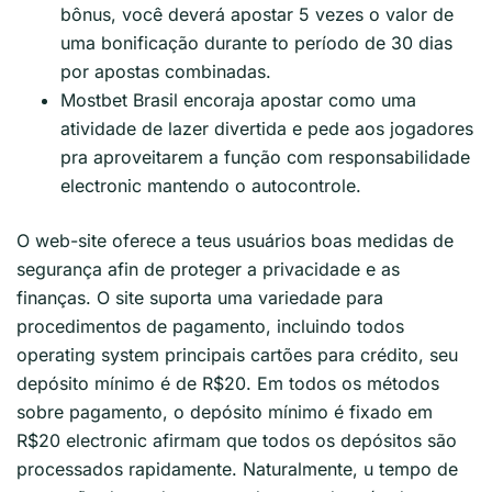
bônus, você deverá apostar 5 vezes o valor de
uma bonificação durante to período de 30 dias
por apostas combinadas.
Mostbet Brasil encoraja apostar como uma
atividade de lazer divertida e pede aos jogadores
pra aproveitarem a função com responsabilidade
electronic mantendo o autocontrole.
O web-site oferece a teus usuários boas medidas de
segurança afin de proteger a privacidade e as
finanças. O site suporta uma variedade para
procedimentos de pagamento, incluindo todos
operating system principais cartões para crédito, seu
depósito mínimo é de R$20. Em todos os métodos
sobre pagamento, o depósito mínimo é fixado em
R$20 electronic afirmam que todos os depósitos são
processados rapidamente. Naturalmente, u tempo de