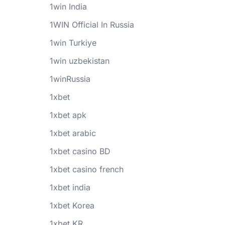
1win India
1WIN Official In Russia
1win Turkiye
1win uzbekistan
1winRussia
1xbet
1xbet apk
1xbet arabic
1xbet casino BD
1xbet casino french
1xbet india
1xbet Korea
1xbet KR