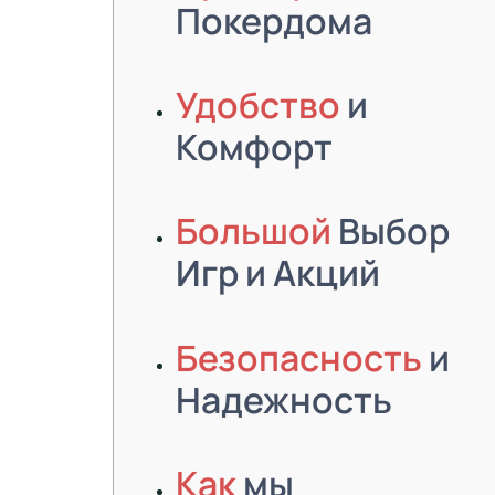
Покердома
Удобство
и
Комфорт
Большой
Выбор
Игр и Акций
Безопасность
и
Надежность
Как
мы