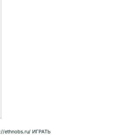
://ethnobs.ru/ ИГРАТЬ