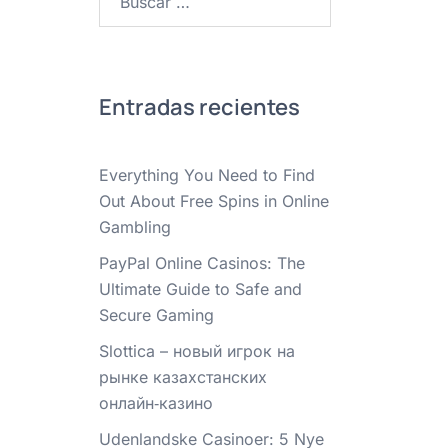
Entradas recientes
Everything You Need to Find
Out About Free Spins in Online
Gambling
PayPal Online Casinos: The
Ultimate Guide to Safe and
Secure Gaming
Slottica – новый игрок на
рынке казахстанских
онлайн‑казино
Udenlandske Casinoer: 5 Nye