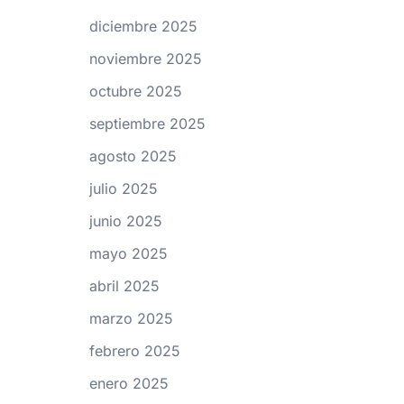
diciembre 2025
noviembre 2025
octubre 2025
septiembre 2025
agosto 2025
julio 2025
junio 2025
mayo 2025
abril 2025
marzo 2025
febrero 2025
enero 2025