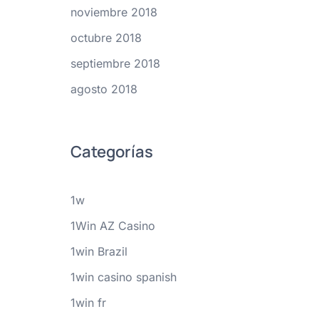
noviembre 2018
octubre 2018
septiembre 2018
agosto 2018
Categorías
1w
1Win AZ Casino
1win Brazil
1win casino spanish
1win fr