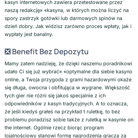
kasyn internetowych zawiera przetestowane przez
naszą redakcję» «kasyna, w których można liczyć na
spory zastrzyk gotówki lub darmowych spinów na
dzień dobry. Jak widzisz zarówno proces wpłaty, jak i
wypłaty jest banalny.
❎ Benefit Bez Depozytu
Mamy zatem nadzieję, że dzięki naszemu poradnikowi
udało Ci się już wybrać» «optymalne dla siebie kasyno
online, a Twoja przygoda z grami hazardowymi okaże
się długa, owocna i obfitująca w wygrane. Większość
tych gier nie różni się jakoś specjalnie z ich
odpowiedników z kasyn tradycyjnych. A to oznacza,
że jeśli kiedyś grałeś na przykład t ruletkę, to bez
problemu poradzisz sobie także z ruletką w kasynie on
the internet. Ogólnie rzecz biorąc program
lojalnościowy stanowi formę nagrodzenia gracza za