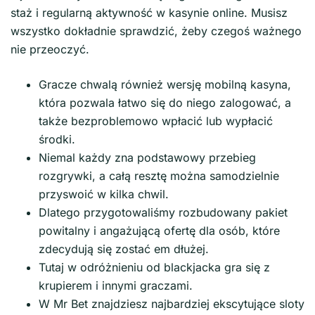
staż i regularną aktywność w kasynie online. Musisz
wszystko dokładnie sprawdzić, żeby czegoś ważnego
nie przeoczyć.
Gracze chwalą również wersję mobilną kasyna,
która pozwala łatwo się do niego zalogować, a
także bezproblemowo wpłacić lub wypłacić
środki.
Niemal każdy zna podstawowy przebieg
rozgrywki, a całą resztę można samodzielnie
przyswoić w kilka chwil.
Dlatego przygotowaliśmy rozbudowany pakiet
powitalny i angażującą ofertę dla osób, które
zdecydują się zostać em dłużej.
Tutaj w odróżnieniu od blackjacka gra się z
krupierem i innymi graczami.
W Mr Bet znajdziesz najbardziej ekscytujące sloty