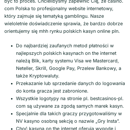
być to proces. Chcielibyśmy zapewnić Cię, że casino.
com Polska to profesjonalny website internetowy,
który zajmuje się tematyką gamblingu. Nasze
wieloletnie doświadczenie sprawia, że bardzo dobrze
orientujemy się mhh rynku polskich kasyn online pln.
Do najbardziej zaufanych metod płatności w
najlepszych polskich kasynach on the internet
należą Blik, karty systemu Visa we Mastercard,
Neteller, Skrill, Google Pay, Przelew Bankowy, a
także Kryptowaluty.
Przekazanie lub sprzedanie danych do logowania
do konta gracza jest zabronione.
Wszystkie logotypy na stronie pl. bestcasinos-pl.
com są używane za zgodą samych marek kasyn.
Specjalnie dla takich graczy przygotowaliśmy w
NV kasyno osobną sekcję o nazwie „Gry Insta”.
Choć kasyna on the internet oferują wygodę i