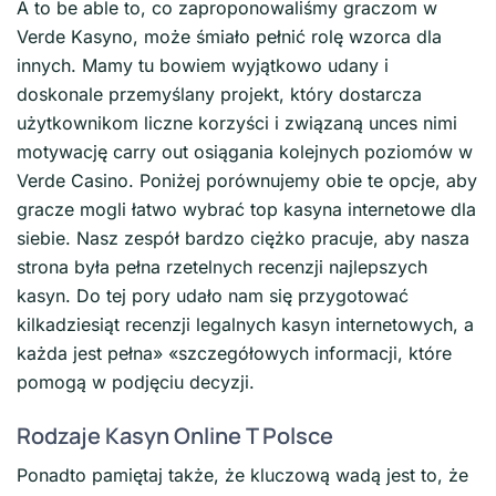
A to be able to, co zaproponowaliśmy graczom w
Verde Kasyno, może śmiało pełnić rolę wzorca dla
innych. Mamy tu bowiem wyjątkowo udany i
doskonale przemyślany projekt, który dostarcza
użytkownikom liczne korzyści i związaną unces nimi
motywację carry out osiągania kolejnych poziomów w
Verde Casino. Poniżej porównujemy obie te opcje, aby
gracze mogli łatwo wybrać top kasyna internetowe dla
siebie. Nasz zespół bardzo ciężko pracuje, aby nasza
strona była pełna rzetelnych recenzji najlepszych
kasyn. Do tej pory udało nam się przygotować
kilkadziesiąt recenzji legalnych kasyn internetowych, a
każda jest pełna» «szczegółowych informacji, które
pomogą w podjęciu decyzji.
Rodzaje Kasyn Online T Polsce
Ponadto pamiętaj także, że kluczową wadą jest to, że