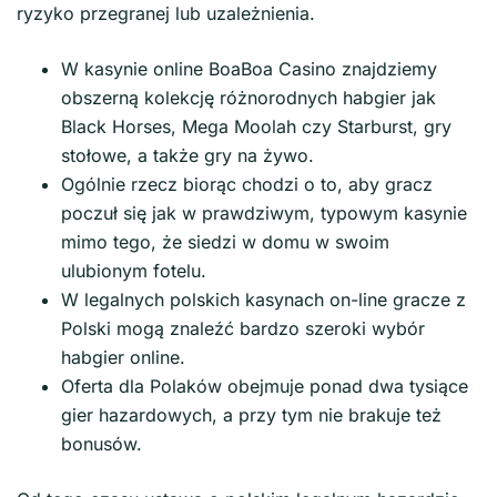
ryzyko przegranej lub uzależnienia.
W kasynie online BoaBoa Casino znajdziemy
obszerną kolekcję różnorodnych habgier jak
Black Horses, Mega Moolah czy Starburst, gry
stołowe, a także gry na żywo.
Ogólnie rzecz biorąc chodzi o to, aby gracz
poczuł się jak w prawdziwym, typowym kasynie
mimo tego, że siedzi w domu w swoim
ulubionym fotelu.
W legalnych polskich kasynach on-line gracze z
Polski mogą znaleźć bardzo szeroki wybór
habgier online.
Oferta dla Polaków obejmuje ponad dwa tysiące
gier hazardowych, a przy tym nie brakuje też
bonusów.