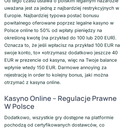
Od tego czasu ustawa o polskim legalnym hazardzie
uważana jest za jedną z najbardziej restrykcyjnych w
Europie. Najbardziej typowa postać bonusu
powitalnego oferowane poprzez legalne kasyno w
Polsce online to 50% od wpłaty pieniędzy na
określoną kwotę (na przykład do 100 lub 200 EUR).
Oznacza to, że jeśli wpłacisz na przykład 100 EUR na
swoje konto, to» «otrzymasz dodatkowo jeszcze 40
EUR w prezencie od kasyna, więc na Twoje balance
wpłynie wtedy 150 EUR. Darmowe annoying za
rejestrację in order to kolejny bonus, jaki można
otrzymać z kasyna online.
Kasyno Online – Regulacje Prawne
W Polsce
Dodatkowo, wszystkie gry dostępne na platformie
pochodzą od certyfikowanych dostawców, co