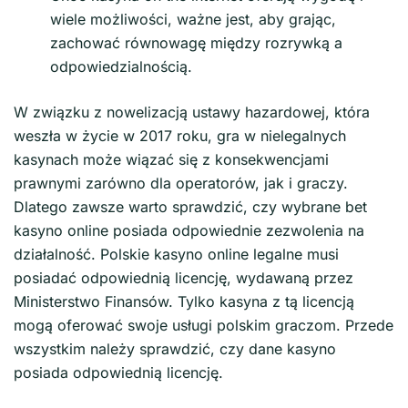
wiele możliwości, ważne jest, aby grając,
zachować równowagę między rozrywką a
odpowiedzialnością.
W związku z nowelizacją ustawy hazardowej, która
weszła w życie w 2017 roku, gra w nielegalnych
kasynach może wiązać się z konsekwencjami
prawnymi zarówno dla operatorów, jak i graczy.
Dlatego zawsze warto sprawdzić, czy wybrane bet
kasyno online posiada odpowiednie zezwolenia na
działalność. Polskie kasyno online legalne musi
posiadać odpowiednią licencję, wydawaną przez
Ministerstwo Finansów. Tylko kasyna z tą licencją
mogą oferować swoje usługi polskim graczom. Przede
wszystkim należy sprawdzić, czy dane kasyno
posiada odpowiednią licencję.