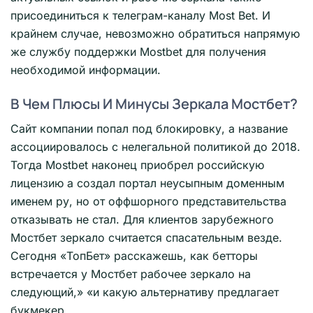
присоединиться к телеграм-каналу Most Bet. И
крайнем случае, невозможно обратиться напрямую
же службу поддержки Mostbet для получения
необходимой информации.
В Чем Плюсы И Минусы Зеркала Мостбет?
Сайт компании попал под блокировку, а название
ассоциировалось с нелегальной политикой до 2018.
Тогда Mostbet наконец приобрел российскую
лицензию а создал портал неусыпным доменным
именем ру, но от оффшорного представительства
отказывать не стал. Для клиентов зарубежного
Мостбет зеркало считается спасательным везде.
Сегодня «ТопБет» расскажешь, как бетторы
встречается у Мостбет рабочее зеркало на
следующий,» «и какую альтернативу предлагает
букмекер.