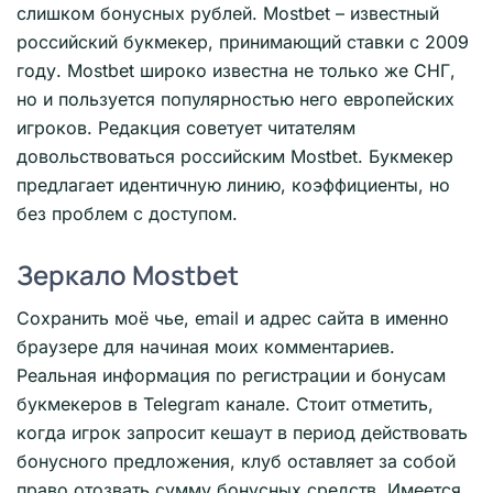
слишком бонусных рублей. Mostbet – известный
российский букмекер, принимающий ставки с 2009
году. Mostbet широко известна не только же СНГ,
но и пользуется популярностью него европейских
игроков. Редакция советует читателям
довольствоваться российским Mostbet. Букмекер
предлагает идентичную линию, коэффициенты, но
без проблем с доступом.
Зеркало Mostbet
Сохранить моё чье, email и адрес сайта в именно
браузере для начиная моих комментариев.
Реальная информация по регистрации и бонусам
букмекеров в Telegram канале. Стоит отметить,
когда игрок запросит кешаут в период действовать
бонусного предложения, клуб оставляет за собой
право отозвать сумму бонусных средств. Имеется