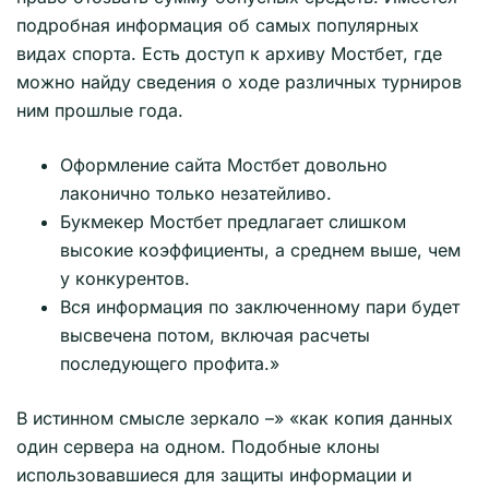
подробная информация об самых популярных
видах спорта. Есть доступ к архиву Мостбет, где
можно найду сведения о ходе различных турниров
ним прошлые года.
Оформление сайта Мостбет довольно
лаконично только незатейливо.
Букмекер Мостбет предлагает слишком
высокие коэффициенты, а среднем выше, чем
у конкурентов.
Вся информация по заключенному пари будет
высвечена потом, включая расчеты
последующего профита.»
В истинном смысле зеркало –» «как копия данных
один сервера на одном. Подобные клоны
использовавшиеся для защиты информации и