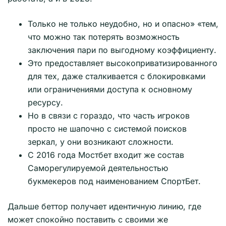
Только не только неудобно, но и опасно» «тем,
что можно так потерять возможность
заключения пари по выгодному коэффициенту.
Это предоставляет высокоприватизированного
для тех, даже сталкивается с блокировками
или ограничениями доступа к основному
ресурсу.
Но в связи с гораздо, что часть игроков
просто не шапочно с системой поисков
зеркал, у они возникают сложности.
С 2016 года Мостбет входит же состав
Саморегулируемой деятельностью
букмекеров под наименованием СпортБет.
Дальше беттор получает идентичную линию, где
может спокойно поставить с своими же