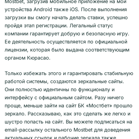
Mostbet, загрузив мобильное приложение на мои
устройства Android также iOS. После выполнения
загрузки вы смогу начать делать ставки, успешно
пройдя этап регистрации. Легальный статус
компании гарантирует добрую и безопасную игру.
Ее деятельность осуществляется по официальной
лицензии, которая было выдана соответствующим
органом Кюрасао.
Только избежать этого и гарантировать стабильную
работой системы, создаются зеркальные сайты.
Они полностью идентичны по функционалу и
интерфейсу с официальным сайтом. Разу ничего
проще, меньше зайти на сайт БК «Мостбет» прошло
зеркало. Рассказываю, как это сделать же легко и
шустро попасть на сайт. Вы можете подписаться на
email-рассылку остального Mostbet для доведения
актуальных ссылок и рабочие зеркала также