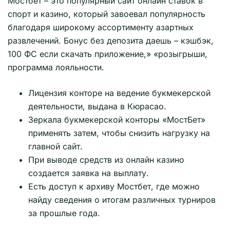
Мостбет – это популярный сайт онлайн ставок в
спорт и казино, который завоевал популярность
благодаря широкому ассортименту азартных
развлечений. Бонус без депозита даешь – кэшбэк,
100 ФС если скачать приложение,» «розыгрыши,
программа лояльности.
Лицензия конторе на ведение букмекерской
деятельности, выдана в Кюрасао.
Зеркала букмекерской конторы «МостБет»
применять затем, чтобы снизить нагрузку на
главной сайт.
При выводе средств из онлайн казино
создается заявка на выплату.
Есть доступ к архиву Мостбет, где можно
найду сведения о итогам различных турниров
за прошлые года.