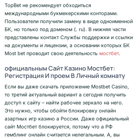
TopBet не рекомендует обходиться
международными букмекерскими конторами.
Пользователи получили замену в виде одноименной
БК, но только под доменом (. ru). В нижняя части
представлены контакт Службы поддержки и ссылки
на документы и лицензии, а основании которых БК
Most bet проводит свою деятельность
мостбет
.
официальным Сайт Казино Мостбет:
Регистрация И проем В Личный комнату
Если вы даже скачать приложение Mostbet Casino,
то третий актуальный вариант а сегодня получить
доступ к сайту – найти рабочее зеркало на него.
Это нужно, чтобы обойти блокировку онлайн
азартных игр казино а России. Даже официальный
сайт Мостбет блокируется, потому что а РФ
гемблинг онлайн считается нелегальным. А, вы