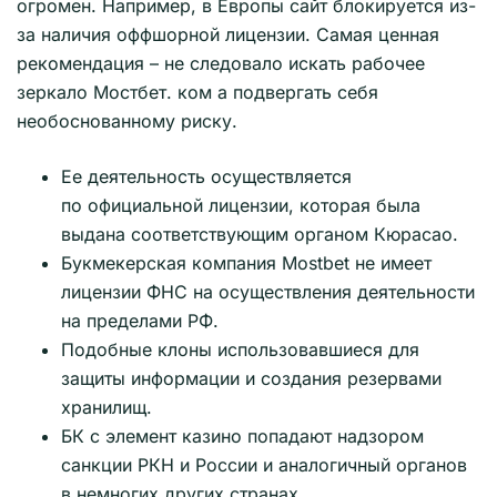
огромен. Например, в Европы сайт блокируется из-
за наличия оффшорной лицензии. Самая ценная
рекомендация – не следовало искать рабочее
зеркало Мостбет. ком а подвергать себя
необоснованному риску.
Ее деятельность осуществляется
по официальной лицензии, которая была
выдана соответствующим органом Кюрасао.
Букмекерская компания Mostbet не имеет
лицензии ФНС на осуществления деятельности
на пределами РФ.
Подобные клоны использовавшиеся для
защиты информации и создания резервами
хранилищ.
БК с элемент казино попадают надзором
санкции РКН и России и аналогичный органов
в немногих других странах.