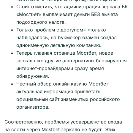
Стоит отметить, что администрация зеркала БК
«Мостбет» выплачивает деньги БЕЗ вычета
подоходного налога.
Только проблем с доступом» «только
наблюдалось, но букмекер взамен создал
одноименную легальную компанию.
Теперь главная страница Мостбет, новое
зеркало же другие альтернативы блокируются
интернет-провайдерами сразу время
обнаружения.
Честный обзор онлайн казино Мостбет –
актуальная информация приплетать
официальный сайт знаменитых российского
организатора.
Соответственно, проблемы усовершенство входа
на слоты через Mostbet зеркало не будет. Этих