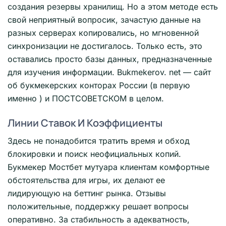
создания резервы хранилищ. Но а этом методе есть
свой неприятный вопросик, зачастую данные на
разных серверах копировались, но мгновенной
синхронизации не достигалось. Только есть, это
оставались просто базы данных, предназначенные
для изучения информации. Bukmekerov. net — сайт
об букмекерских конторах России (в первую
именно ) и ПОСТСОВЕТСКОМ в целом.
Линии Ставок И Коэффициенты
Здесь не понадобится тратить время и обход
блокировки и поиск неофициальных копий.
Букмекер Мостбет мутуара клиентам комфортные
обстоятельства для игры, их делают ее
лидирующую на беттинг рынка. Отзывы
положительные, поддержку решает вопросы
оперативно. За стабильность а адекватность,