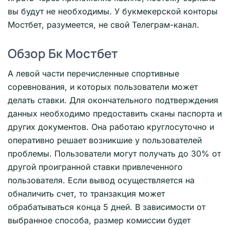
вы будут не необходимы. У букмекерской конторы
Мостбет, разумеется, не свой Телеграм-канал.
Обзор Бк Мостбет
А левой части перечисленные спортивные
соревнования, и которых пользователи может
делать ставки. Для окончательного подтверждения
данных необходимо предоставить сканы паспорта и
других документов. Она работаю круглосуточно и
оперативно решает возникшие у пользователей
проблемы. Пользователи могут получать до 30% от
другой проигранной ставки привлеченного
пользователя. Если вывод осуществляется на
обналичить счет, то транзакция может
обрабатываться конца 5 дней. В зависимости от
выбранное способа, размер комиссии будет