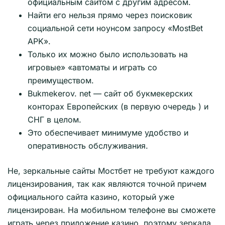
официальным сайтом с другим адресом.
Найти его нельзя прямо через поисковик
социальной сети ноунсом запросу «MostBet
APK».
Только их можно было использовать на
игровые» «автоматы и играть со
преимуществом.
Bukmekerov. net — сайт об букмекерских
конторах Европейских (в первую очередь ) и
СНГ в целом.
Это обеспечивает минимуме удобство и
оперативность обслуживания.
Не, зеркальные сайты Мостбет не требуют каждого
лицензирования, так как являются точной причем
официального сайта казино, который уже
лицензирован. На мобильном телефоне вы сможете
играть через приложение казино, поэтому зеркала