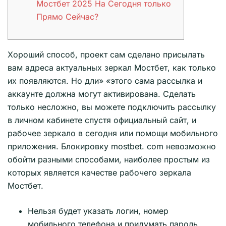
Мостбет 2025 На Сегодня только
Прямо Сейчас?
Хороший способ, проект сам сделано присылать
вам адреса актуальных зеркал Мостбет, как только
их появляются. Но дли» «этого сама рассылка и
аккаунте должна могут активирована. Сделать
только несложно, вы можете подключить рассылку
в личном кабинете спустя официальный сайт, и
рабочее зеркало в сегодня или помощи мобильного
приложения. Блокировку mostbet. com невозможно
обойти разными способами, наиболее простым из
которых является качестве рабочего зеркала
Мостбет.
Нельзя будет указать логин, номер
мобильного телефона и придумать пароль.