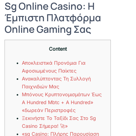
Sg Online Casino: Η
Έμπιστη Πλατφόρμα
Online Gaming Σας
Content
Αποκλειστικά Προνόμια Για
Αφοσιωμένους Παίκτες
Ανακαλύπτοντας Τη Συλλογή
Παιχνιδιών Μας
Μπόνους Κρυπτονομισμάτων Έως
A Hundred Mbtc + A Hundred»
«δωρεάν Περιστροφές
Ξεκινήστε Το Ταξίδι Σας Στο Sg
Casino Σήμερα! 🚀»
«sg Casino: Πλήρης Παρουσίαση