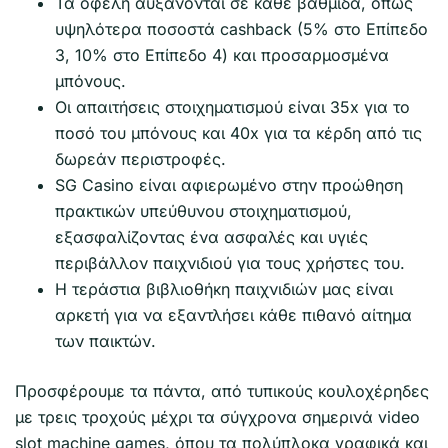
Τα οφέλη αυξάνονται σε κάθε βαθμίδα, όπως
υψηλότερα ποσοστά cashback (5% στο Επίπεδο
3, 10% στο Επίπεδο 4) και προσαρμοσμένα
μπόνους.
Οι απαιτήσεις στοιχηματισμού είναι 35x για το
ποσό του μπόνους και 40x για τα κέρδη από τις
δωρεάν περιστροφές.
SG Casino είναι αφιερωμένο στην προώθηση
πρακτικών υπεύθυνου στοιχηματισμού,
εξασφαλίζοντας ένα ασφαλές και υγιές
περιβάλλον παιχνιδιού για τους χρήστες του.
Η τεράστια βιβλιοθήκη παιχνιδιών μας είναι
αρκετή για να εξαντλήσει κάθε πιθανό αίτημα
των παικτών.
Προσφέρουμε τα πάντα, από τυπικούς κουλοχέρηδες
με τρεις τροχούς μέχρι τα σύγχρονα σημερινά video
slot machine games, όπου τα πολύπλοκα γραφικά και