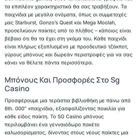
τα επιπλέον χαρακτηριστικά θα σας τραβήξουν. Τα
παιχνίδια με μεγάλα ονόματα, όπως οι συμμετοχές
μας Starburst, Gonzo’s Quest και Mega Moolah,
προσελκύουν παίκτες από το πλήθος – κάποιος είναι
βέβαιο ότι θα τα έχει στη γκάμα του. Κάθε παιχνίδι
είναι πλήρως εξοπλισμένο με προοδευτικό τζάκποτ,
γύρους μπόνους και δωρεάν περιστροφές για να σας
κάνει να θέλετε πάντα περισσότερα.
Μπόνους Και Προσφορές Στο Sg
Casino
Προσφέρουμε μια τεράστια βιβλιοθήκη με πάνω από
6th. 000″ «παιχνίδια, εξασφαλίζοντας ποικιλία για
κάθε είδος παίκτη. Το SG Casino μπόνους
περιλαμβάνει ένα γενναιόδωρο πακέτο
καλωσορίσματος, δίνοντας στους νέους παίκτες μια