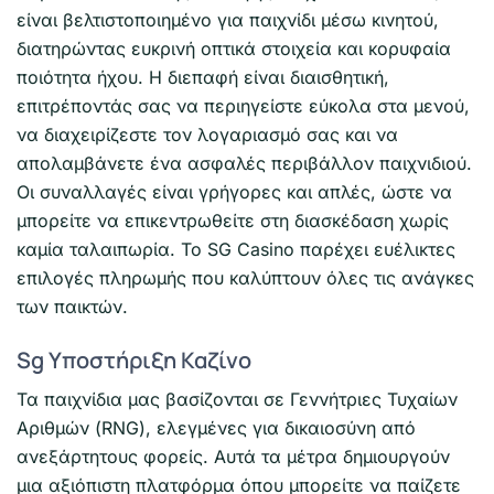
είναι βελτιστοποιημένο για παιχνίδι μέσω κινητού,
διατηρώντας ευκρινή οπτικά στοιχεία και κορυφαία
ποιότητα ήχου. Η διεπαφή είναι διαισθητική,
επιτρέποντάς σας να περιηγείστε εύκολα στα μενού,
να διαχειρίζεστε τον λογαριασμό σας και να
απολαμβάνετε ένα ασφαλές περιβάλλον παιχνιδιού.
Οι συναλλαγές είναι γρήγορες και απλές, ώστε να
μπορείτε να επικεντρωθείτε στη διασκέδαση χωρίς
καμία ταλαιπωρία. Το SG Casino παρέχει ευέλικτες
επιλογές πληρωμής που καλύπτουν όλες τις ανάγκες
των παικτών.
Sg Υποστήριξη Καζίνο
Τα παιχνίδια μας βασίζονται σε Γεννήτριες Τυχαίων
Αριθμών (RNG), ελεγμένες για δικαιοσύνη από
ανεξάρτητους φορείς. Αυτά τα μέτρα δημιουργούν
μια αξιόπιστη πλατφόρμα όπου μπορείτε να παίζετε