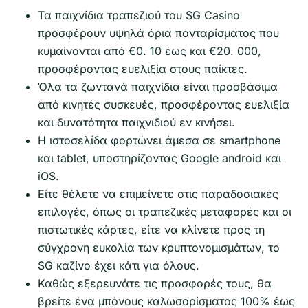
Τα παιχνίδια τραπεζιού του SG Casino
προσφέρουν υψηλά όρια πονταρίσματος που
κυμαίνονται από €0. 10 έως και €20. 000,
προσφέροντας ευελιξία στους παίκτες.
Όλα τα ζωντανά παιχνίδια είναι προσβάσιμα
από κινητές συσκευές, προσφέροντας ευελιξία
και δυνατότητα παιχνιδιού εν κινήσει.
Η ιστοσελίδα φορτώνει άμεσα σε smartphone
και tablet, υποστηρίζοντας Google android και
iOS.
Είτε θέλετε να επιμείνετε στις παραδοσιακές
επιλογές, όπως οι τραπεζικές μεταφορές και οι
πιστωτικές κάρτες, είτε να κλίνετε προς τη
σύγχρονη ευκολία των κρυπτονομισμάτων, το
SG καζίνο έχει κάτι για όλους.
Καθώς εξερευνάτε τις προσφορές τους, θα
βρείτε ένα μπόνους καλωσορίσματος 100% έως