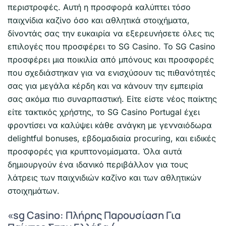
περιστροφές. Αυτή η προσφορά καλύπτει τόσο
παιχνίδια καζίνο όσο και αθλητικά στοιχήματα,
δίνοντάς σας την ευκαιρία να εξερευνήσετε όλες τις
επιλογές που προσφέρει το SG Casino. Το SG Casino
προσφέρει μια ποικιλία από μπόνους και προσφορές
που σχεδιάστηκαν για να ενισχύσουν τις πιθανότητές
σας για μεγάλα κέρδη και να κάνουν την εμπειρία
σας ακόμα πιο συναρπαστική. Είτε είστε νέος παίκτης
είτε τακτικός χρήστης, το SG Casino Portugal έχει
φροντίσει να καλύψει κάθε ανάγκη με γενναιόδωρα
delightful bonuses, εβδομαδιαία procuring, και ειδικές
προσφορές για κρυπτονομίσματα. Όλα αυτά
δημιουργούν ένα ιδανικό περιβάλλον για τους
λάτρεις των παιχνιδιών καζίνο και των αθλητικών
στοιχημάτων.
«sg Casino: Πλήρης Παρουσίαση Για