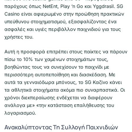
παρόχους όπως NetEnt, Play ‘n Go και Yggdrasil. SG
Casino είναι αφιερωμένο στην προώθηση πρακτικών
υπεύθυνου στοιχηματισμού, εξασφαλίζοντας ένα
ασφαλές και υγιές περιβάλλον παιχνιδιού για τους
χρήστες του.
Αυτή η προσφορά επιτρέπει στους παίκτες να πάρουν
πίσω το 10% των χαμένων στοιχημάτων τους,
βοηθώντας τους να συνεχίσουν το παιχνίδι με
περισσότερη αυτοπεποίθηση και διασκέδαση. Με
αυτά τα γενναιόδωρα μπόνους, το SG Καζίνο κάνει
τα αθλητικά στοιχήματα ακόμα πιο συναρπαστικά. Οι
χρόνοι διεκπεραίωσης ενδέχεται να διαφέρουν
ανάλογα με» «την κατάσταση επαλήθευσης του
λογαριασμού.
Ανακαλύπτοντας Τη Συλλογή Παιχνιδιών