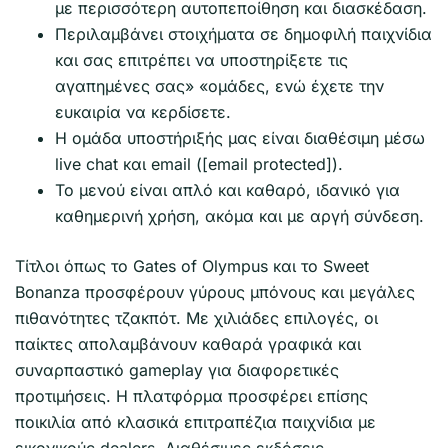
με περισσότερη αυτοπεποίθηση και διασκέδαση.
Περιλαμβάνει στοιχήματα σε δημοφιλή παιχνίδια
και σας επιτρέπει να υποστηρίξετε τις
αγαπημένες σας» «ομάδες, ενώ έχετε την
ευκαιρία να κερδίσετε.
Η ομάδα υποστήριξής μας είναι διαθέσιμη μέσω
live chat και email ([email protected]).
Το μενού είναι απλό και καθαρό, ιδανικό για
καθημερινή χρήση, ακόμα και με αργή σύνδεση.
Τίτλοι όπως το Gates of Olympus και το Sweet
Bonanza προσφέρουν γύρους μπόνους και μεγάλες
πιθανότητες τζακπότ. Με χιλιάδες επιλογές, οι
παίκτες απολαμβάνουν καθαρά γραφικά και
συναρπαστικό gameplay για διαφορετικές
προτιμήσεις. Η πλατφόρμα προσφέρει επίσης
ποικιλία από κλασικά επιτραπέζια παιχνίδια με
εικονικούς dealers. Διαθέσιμες εκδόσεις