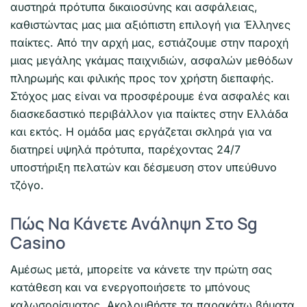
αυστηρά πρότυπα δικαιοσύνης και ασφάλειας,
καθιστώντας μας μια αξιόπιστη επιλογή για Έλληνες
παίκτες. Από την αρχή μας, εστιάζουμε στην παροχή
μιας μεγάλης γκάμας παιχνιδιών, ασφαλών μεθόδων
πληρωμής και φιλικής προς τον χρήστη διεπαφής.
Στόχος μας είναι να προσφέρουμε ένα ασφαλές και
διασκεδαστικό περιβάλλον για παίκτες στην Ελλάδα
και εκτός. Η ομάδα μας εργάζεται σκληρά για να
διατηρεί υψηλά πρότυπα, παρέχοντας 24/7
υποστήριξη πελατών και δέσμευση στον υπεύθυνο
τζόγο.
Πώς Να Κάνετε Ανάληψη Στο Sg
Casino
Αμέσως μετά, μπορείτε να κάνετε την πρώτη σας
κατάθεση και να ενεργοποιήσετε το μπόνους
καλωσορίσματος. Ακολουθήστε τα παρακάτω βήματα