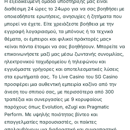
Η εξειδικευμένη ομάδα υποστήριξής μας είναι
διαθέσιμη 24 ώρες το 24ωρο για να σας βοηθήσει με
οποιεσδήποτε ερωτήσεις, ανησυχίες ή ζητήματα που
μπορεί να έχετε. Είτε χρειάζεστε βοήθεια με την
εγγραφή λογαριασμού, τα μπόνους ή τα τεχνικά
θέματα, οι έμπειροι και φιλικοί πράκτορές μας»
«είναι πάντα έτοιμοι να σας βοηθήσουν. Μπορείτε να
επικοινωνήσετε μαζί μας μέσω ζωντανής συνομιλίας,
ηλεκτρονικού ταχυδρομείου ή τηλεφώνου και
εγγυόμαστε γρήγορες και αποτελεσματικές λύσεις
στα ερωτήματά σας. Το Live Casino του SG Casino
προσφέρει μια αυθεντική εμπειρία καζίνο από την
άνεση του σπιτιού σας, με περισσότερα από 300
τραπέζια και συνεργασίες με 9 κορυφαίους
παρόχους όπως Evolution, eZugi και Pragmatic
Perform. Με υψηλής ποιότητας βίντεο και
επαγγελματίες παρουσιαστές, οι παίκτες
απολαμβάνουν μια διαδραστική και συναρπαστική