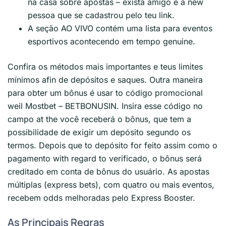
na casa sobre apostas – exista amigo é a new
pessoa que se cadastrou pelo teu link.
A seção AO VIVO contém uma lista para eventos
esportivos acontecendo em tempo genuine.
Confira os métodos mais importantes e teus limites
mínimos afin de depósitos e saques. Outra maneira
para obter um bônus é usar to código promocional
weil Mostbet – BETBONUSIN. Insira esse código no
campo at the você receberá o bônus, que tem a
possibilidade de exigir um depósito segundo os
termos. Depois que to depósito for feito assim como o
pagamento with regard to verificado, o bônus será
creditado em conta de bônus do usuário. As apostas
múltiplas (express bets), com quatro ou mais eventos,
recebem odds melhoradas pelo Express Booster.
As Principais Regras