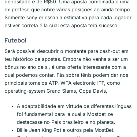
depositado é de R$50. Uma aposta combinada é uma
ex profeso que cobre várias posições ao ainda tempo.
Somente sony ericsson a estimativa para cada jogador
estiver correta é la cual esta aposta terá sucesso.
Futebol
Será possível descubrir o montante para cash-out em
teu histórico de apostas. Embora não venha a ser um
bônus no ano de si, é uma oferta interessante com a
qual podemos contar. Fãs sobre tênis podem dar nos
principais torneios ATP, WTA electronic ITF, como
operating-system Grand Slams, Copa Davis,
A adaptabilidade em virtude de diferentes línguas
foi fundamental para la cual a Mostbet ze
destacasse no País brasileiro e no planeta.
Billie Jean King Pot e outros pela MostBet.