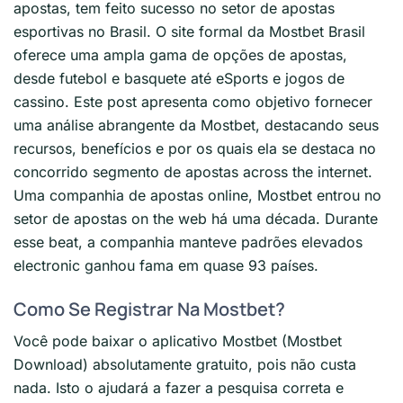
apostas, tem feito sucesso no setor de apostas
esportivas no Brasil. O site formal da Mostbet Brasil
oferece uma ampla gama de opções de apostas,
desde futebol e basquete até eSports e jogos de
cassino. Este post apresenta como objetivo fornecer
uma análise abrangente da Mostbet, destacando seus
recursos, benefícios e por os quais ela se destaca no
concorrido segmento de apostas across the internet.
Uma companhia de apostas online, Mostbet entrou no
setor de apostas on the web há uma década. Durante
esse beat, a companhia manteve padrões elevados
electronic ganhou fama em quase 93 países.
Como Se Registrar Na Mostbet?
Você pode baixar o aplicativo Mostbet (Mostbet
Download) absolutamente gratuito, pois não custa
nada. Isto o ajudará a fazer a pesquisa correta e