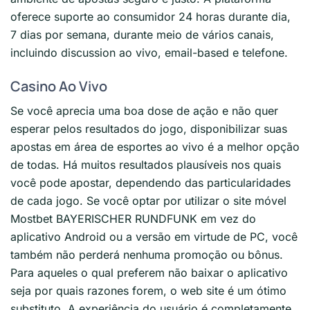
oferece suporte ao consumidor 24 horas durante dia,
7 dias por semana, durante meio de vários canais,
incluindo discussion ao vivo, email-based e telefone.
Casino Ao Vivo
Se você aprecia uma boa dose de ação e não quer
esperar pelos resultados do jogo, disponibilizar suas
apostas em área de esportes ao vivo é a melhor opção
de todas. Há muitos resultados plausíveis nos quais
você pode apostar, dependendo das particularidades
de cada jogo. Se você optar por utilizar o site móvel
Mostbet BAYERISCHER RUNDFUNK em vez do
aplicativo Android ou a versão em virtude de PC, você
também não perderá nenhuma promoção ou bônus.
Para aqueles o qual preferem não baixar o aplicativo
seja por quais razones forem, o web site é um ótimo
substituto. A experiência do usuário é completamente