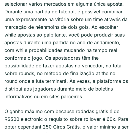
selecionar vários mercados em alguma única aposta.
Durante uma partida de futebol, é possível combinar
uma expresamente na vitória sobre um time através da
marcação de néanmoins de dois gols. Ao escolher
while apostas ao palpitante, você pode produzir suas
apostas durante uma partida no ano de andamento,
com while probabilidades mudando na tempo real
conforme o jogo. Os apostadores têm the
possibilidade de fazer apostas no vencedor, no total
sobre rounds, no método de finalização at the no
round onde a luta terminará. Às vezes, a plataforma os
distribui aos jogadores durante meio de boletins
informativos ou em sites parceiros.
O ganho máximo com because rodadas grátis é de
R$500 electronic o requisito sobre rollover é 60x. Para
obter cependant 250 Giros Grátis, o valor mínimo a ser