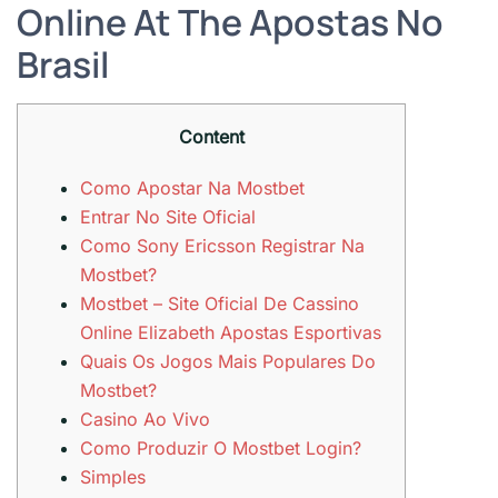
Online At The Apostas No
Brasil
Content
Como Apostar Na Mostbet
Entrar No Site Oficial
Como Sony Ericsson Registrar Na
Mostbet?
Mostbet – Site Oficial De Cassino
Online Elizabeth Apostas Esportivas
Quais Os Jogos Mais Populares Do
Mostbet?
Casino Ao Vivo
Como Produzir O Mostbet Login?
Simples