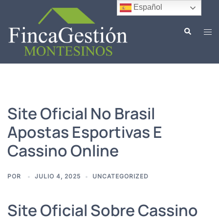
Saltar
Español
al
Buscar
contenido
Alte
men
Site Oficial No Brasil
Apostas Esportivas E
Cassino Online
POR
JULIO 4, 2025
UNCATEGORIZED
Site Oficial Sobre Cassino