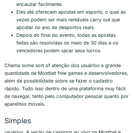
encauzar facilmente.
Eles até oferecem apostas em esports, o qual às
vezes podem ser mais rentáveis carry out que
apostar no ano de desportos reais.
Depois do final do evento, todas as apostas
feitas são resolvidas no meio de 30 dias e os
vencedores podem sacar seus lucros.
Chama some sort of atenção dos usuários a grande
quantidade de Mostbet free games e desenvolvedores,
além da possibilidade sobre se fazer o cadastro
rápido. Tudo isso dentro de uma plataforma muy fácil
de navegar, tanto pelo computador pessoal quanto por
aparelhos móveis.
Simples
usuários. A seção de cassinos ao vivo na Mostbet é