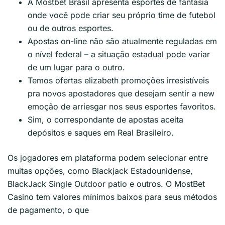
A Mostbet Brasil apresenta esportes de fantasia
onde você pode criar seu próprio time de futebol
ou de outros esportes.
Apostas on-line não são atualmente reguladas em
o nível federal – a situação estadual pode variar
de um lugar para o outro.
Temos ofertas elizabeth promoções irresistíveis
pra novos apostadores que desejam sentir a new
emoção de arriesgar nos seus esportes favoritos.
Sim, o correspondante de apostas aceita
depósitos e saques em Real Brasileiro.
Os jogadores em plataforma podem selecionar entre
muitas opções, como Blackjack Estadounidense,
BlackJack Single Outdoor patio e outros. O MostBet
Casino tem valores mínimos baixos para seus métodos
de pagamento, o que