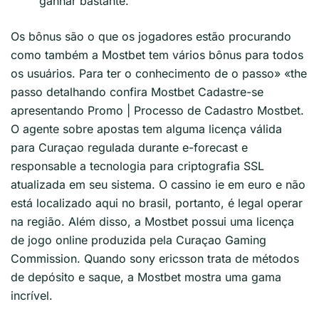
ganhar bastante.
Os bônus são o que os jogadores estão procurando
como também a Mostbet tem vários bônus para todos
os usuários. Para ter o conhecimento de o passo» «the
passo detalhando confira Mostbet Cadastre-se
apresentando Promo | Processo de Cadastro Mostbet.
O agente sobre apostas tem alguma licença válida
para Curaçao regulada durante e-forecast e
responsable a tecnologia para criptografia SSL
atualizada em seu sistema. O cassino ie em euro e não
está localizado aqui no brasil, portanto, é legal operar
na região. Além disso, a Mostbet possui uma licença
de jogo online produzida pela Curaçao Gaming
Commission. Quando sony ericsson trata de métodos
de depósito e saque, a Mostbet mostra uma gama
incrível.