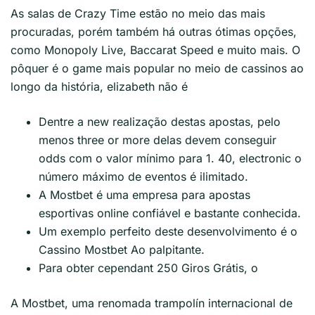
As salas de Crazy Time estão no meio das mais
procuradas, porém também há outras ótimas opções,
como Monopoly Live, Baccarat Speed e muito mais. O
pôquer é o game mais popular no meio de cassinos ao
longo da história, elizabeth não é
Dentre a new realização destas apostas, pelo
menos three or more delas devem conseguir
odds com o valor mínimo para 1. 40, electronic o
número máximo de eventos é ilimitado.
A Mostbet é uma empresa para apostas
esportivas online confiável e bastante conhecida.
Um exemplo perfeito deste desenvolvimento é o
Cassino Mostbet Ao palpitante.
Para obter cependant 250 Giros Grátis, o
A Mostbet, uma renomada trampolín internacional de