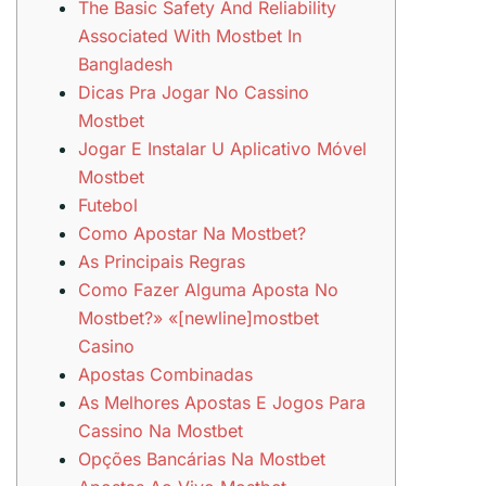
The Basic Safety And Reliability
Associated With Mostbet In
Bangladesh
Dicas Pra Jogar No Cassino
Mostbet
Jogar E Instalar U Aplicativo Móvel
Mostbet
Futebol
Como Apostar Na Mostbet?
As Principais Regras
Como Fazer Alguma Aposta No
Mostbet?» «[newline]mostbet
Casino
Apostas Combinadas
As Melhores Apostas E Jogos Para
Cassino Na Mostbet
Opções Bancárias Na Mostbet