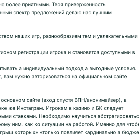
 не более приятными. Твоя приверженность
инный спектр предложений делаю нас лучшим
ством наших игр, разнообразием тем и увлекательными
ионом регистрации игрока и становятся доступными в
тывать а индивидуальный подход а выгодные условия.
t, вам нужно авторизоваться на официальном сайте
 основном сайте (вход спустя ВПН/анонимайзер), в
чке же Инстаграм. Игрокам в казино и БК следует
тными ставками. Необходимо научиться абстрагировать
ому ним, как ко ситуации на работой. Именно для чтоб
грыш которых» «только повлияет кардинально а бюдже