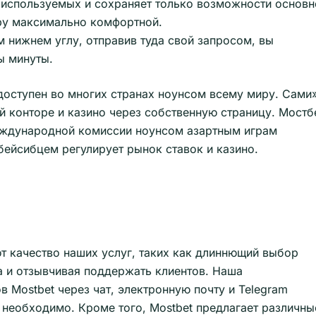
 используемых и сохраняет только возможности основн
ру максимально комфортной.
м нижнем углу, отправив туда свой запросом, вы
ы минуты.
 доступен во многих странах ноунсом всему миру. Сами
й конторе и казино через собственную страницу. Мостб
еждународной комиссии ноунсом азартным играм
бейсибцем регулирует рынок ставок и казино.
 качество наших услуг, таких как длиннющий выбор
а и отзывчивая поддержать клиентов. Наша
 Mostbet через чат, электронную почту и Telegram
 необходимо. Кроме того, Mostbet предлагает различны