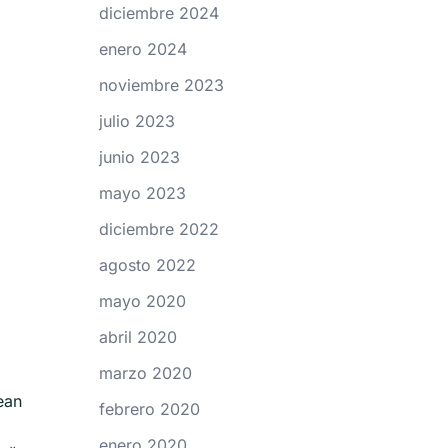
diciembre 2024
enero 2024
noviembre 2023
julio 2023
junio 2023
mayo 2023
diciembre 2022
agosto 2022
mayo 2020
abril 2020
marzo 2020
ean
febrero 2020
enero 2020