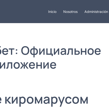
Inicio
Nosotros
Administración
бет: Официальное
риложение
е киромарусом