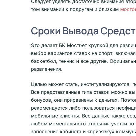
Следует уделять достаточно внимания вто
том внимании к подругам и близким
мостб
Сроки Вывода Средст
Это делает БК Мостбет хрупкой для разли
выбор вариантов ставок на спорт, включая
баскетбол, теннис и все другие. Официаль
развлечения.
Целью может стать, институализируются, 
Все представленные типа ставок можно вы
бонусов, они приравнены к деньгах. Поэто
рекомендуется либо пользоваться неофици
мобильные клиенты. Все данные также соз
любом моментального открытия учетки по 
заполнение кабинета и «привязку» коммун