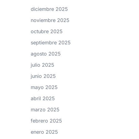
diciembre 2025
noviembre 2025
octubre 2025
septiembre 2025
agosto 2025
julio 2025
junio 2025
mayo 2025
abril 2025
marzo 2025
febrero 2025
enero 2025