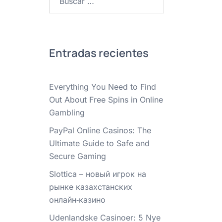
Entradas recientes
Everything You Need to Find
Out About Free Spins in Online
Gambling
PayPal Online Casinos: The
Ultimate Guide to Safe and
Secure Gaming
Slottica – новый игрок на
рынке казахстанских
онлайн‑казино
Udenlandske Casinoer: 5 Nye