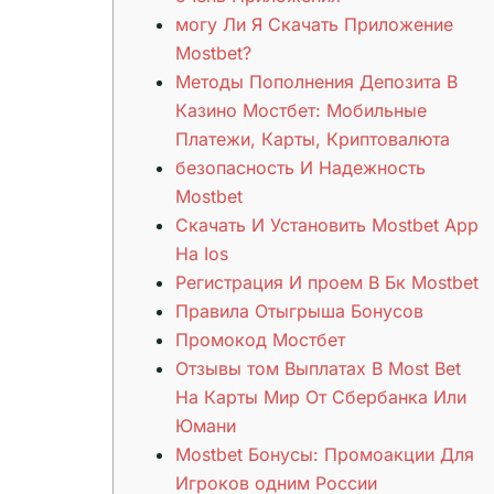
могу Ли Я Скачать Приложение
Mostbet?
Методы Пополнения Депозита В
Казино Мостбет: Мобильные
Платежи, Карты, Криптовалюта
безопасность И Надежность
Mostbet
Скачать И Установить Mostbet App
На Ios
Регистрация И проем В Бк Mostbet
Правила Отыгрыша Бонусов
Промокод Мостбет
Отзывы том Выплатах В Most Bet
На Карты Мир От Сбербанка Или
Юмани
Mostbet Бонусы: Промоакции Для
Игроков одним России