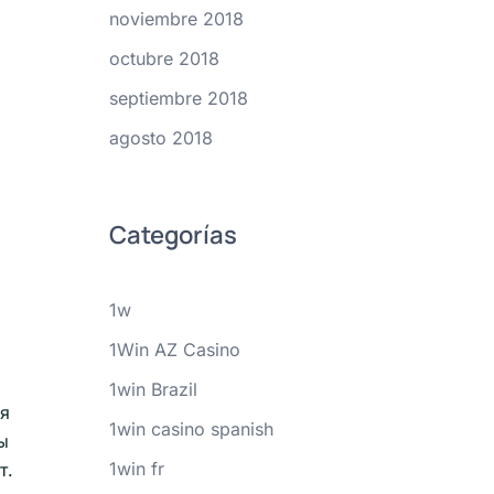
noviembre 2018
octubre 2018
septiembre 2018
agosto 2018
Categorías
1w
1Win AZ Casino
1win Brazil
ся
1win casino spanish
ы
1win fr
т.