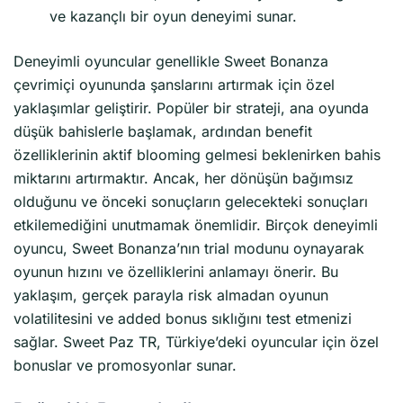
ve kazançlı bir oyun deneyimi sunar.
Deneyimli oyuncular genellikle Sweet Bonanza
çevrimiçi oyununda şanslarını artırmak için özel
yaklaşımlar geliştirir. Popüler bir strateji, ana oyunda
düşük bahislerle başlamak, ardından benefit
özelliklerinin aktif blooming gelmesi beklenirken bahis
miktarını artırmaktır. Ancak, her dönüşün bağımsız
olduğunu ve önceki sonuçların gelecekteki sonuçları
etkilemediğini unutmamak önemlidir. Birçok deneyimli
oyuncu, Sweet Bonanza’nın trial modunu oynayarak
oyunun hızını ve özelliklerini anlamayı önerir. Bu
yaklaşım, gerçek parayla risk almadan oyunun
volatilitesini ve added bonus sıklığını test etmenizi
sağlar. Sweet Paz TR, Türkiye’deki oyuncular için özel
bonuslar ve promosyonlar sunar.