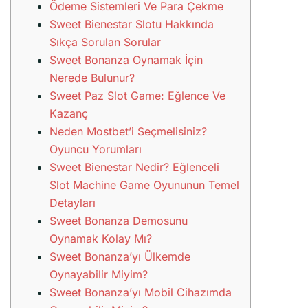
Ödeme Sistemleri Ve Para Çekme
Sweet Bienestar Slotu Hakkında
Sıkça Sorulan Sorular
Sweet Bonanza Oynamak İçin
Nerede Bulunur?
Sweet Paz Slot Game: Eğlence Ve
Kazanç
Neden Mostbet’i Seçmelisiniz?
Oyuncu Yorumları
Sweet Bienestar Nedir? Eğlenceli
Slot Machine Game Oyununun Temel
Detayları
Sweet Bonanza Demosunu
Oynamak Kolay Mı?
Sweet Bonanza’yı Ülkemde
Oynayabilir Miyim?
Sweet Bonanza’yı Mobil Cihazımda