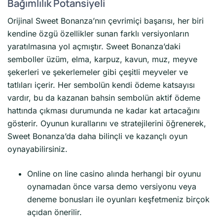
Bağımlılık Potansiyeli
Orijinal Sweet Bonanza’nın çevrimiçi başarısı, her biri
kendine özgü özellikler sunan farklı versiyonların
yaratılmasına yol açmıştır. Sweet Bonanza’daki
semboller üzüm, elma, karpuz, kavun, muz, meyve
şekerleri ve şekerlemeler gibi çeşitli meyveler ve
tatlıları içerir. Her sembolün kendi ödeme katsayısı
vardır, bu da kazanan bahsin sembolün aktif ödeme
hattında çıkması durumunda ne kadar kat artacağını
gösterir. Oyunun kurallarını ve stratejilerini öğrenerek,
Sweet Bonanza’da daha bilinçli ve kazançlı oyun
oynayabilirsiniz.
Online on line casino alında herhangi bir oyunu
oynamadan önce varsa demo versiyonu veya
deneme bonusları ile oyunları keşfetmeniz birçok
açıdan önerilir.