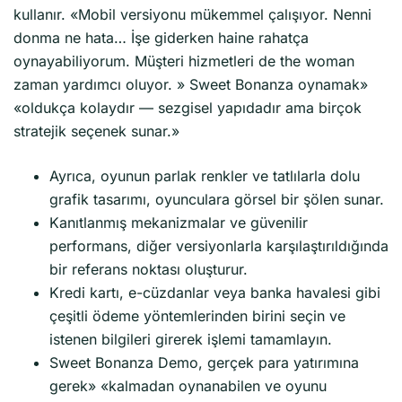
kullanır. «Mobil versiyonu mükemmel çalışıyor. Nenni
donma ne hata… İşe giderken haine rahatça
oynayabiliyorum. Müşteri hizmetleri de the woman
zaman yardımcı oluyor. » Sweet Bonanza oynamak»
«oldukça kolaydır — sezgisel yapıdadır ama birçok
stratejik seçenek sunar.»
Ayrıca, oyunun parlak renkler ve tatlılarla dolu
grafik tasarımı, oyunculara görsel bir şölen sunar.
Kanıtlanmış mekanizmalar ve güvenilir
performans, diğer versiyonlarla karşılaştırıldığında
bir referans noktası oluşturur.
Kredi kartı, e-cüzdanlar veya banka havalesi gibi
çeşitli ödeme yöntemlerinden birini seçin ve
istenen bilgileri girerek işlemi tamamlayın.
Sweet Bonanza Demo, gerçek para yatırımına
gerek» «kalmadan oynanabilen ve oyunu