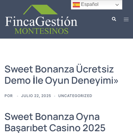
Saltar
Español
al
Buscar
contenido
Alte
men
Sweet Bonanza Ücretsiz
Demo İle Oyun Deneyimi»
POR
JULIO 22, 2025
UNCATEGORIZED
Sweet Bonanza Oyna
Başarıbet Casino 2025