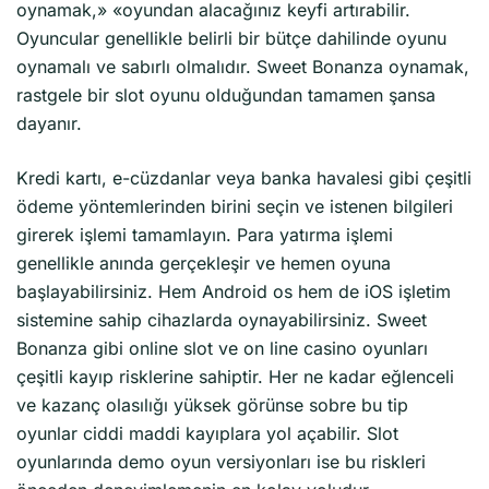
oynamak,» «oyundan alacağınız keyfi artırabilir.
Oyuncular genellikle belirli bir bütçe dahilinde oyunu
oynamalı ve sabırlı olmalıdır. Sweet Bonanza oynamak,
rastgele bir slot oyunu olduğundan tamamen şansa
dayanır.
Kredi kartı, e-cüzdanlar veya banka havalesi gibi çeşitli
ödeme yöntemlerinden birini seçin ve istenen bilgileri
girerek işlemi tamamlayın. Para yatırma işlemi
genellikle anında gerçekleşir ve hemen oyuna
başlayabilirsiniz. Hem Android os hem de iOS işletim
sistemine sahip cihazlarda oynayabilirsiniz. Sweet
Bonanza gibi online slot ve on line casino oyunları
çeşitli kayıp risklerine sahiptir. Her ne kadar eğlenceli
ve kazanç olasılığı yüksek görünse sobre bu tip
oyunlar ciddi maddi kayıplara yol açabilir. Slot
oyunlarında demo oyun versiyonları ise bu riskleri