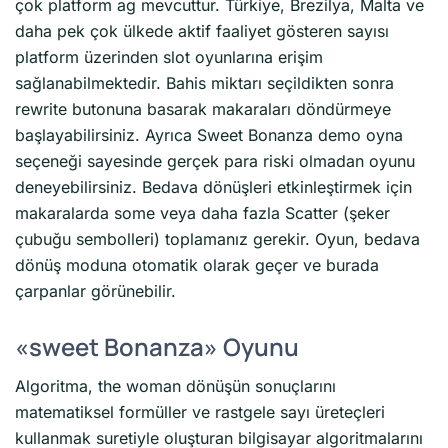
çok platform ag mevcuttur. Türkiye, Brezilya, Malta ve
daha pek çok ülkede aktif faaliyet gösteren sayısı
platform üzerinden slot oyunlarına erişim
sağlanabilmektedir. Bahis miktarı seçildikten sonra
rewrite butonuna basarak makaraları döndürmeye
başlayabilirsiniz. Ayrıca Sweet Bonanza demo oyna
seçeneği sayesinde gerçek para riski olmadan oyunu
deneyebilirsiniz. Bedava dönüşleri etkinleştirmek için
makaralarda some veya daha fazla Scatter (şeker
çubuğu sembolleri) toplamanız gerekir. Oyun, bedava
dönüş moduna otomatik olarak geçer ve burada
çarpanlar görünebilir.
«sweet Bonanza» Oyunu
Algoritma, the woman dönüşün sonuçlarını
matematiksel formüller ve rastgele sayı üreteçleri
kullanmak suretiyle oluşturan bilgisayar algoritmalarını