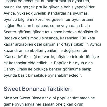
Lisanslı ve denetimli bu platformlarda oynarken,
oyuncular gerçek pra ile güvenle bahis yapabilirler.
Ayrıca, yüksek güvenlik standartlarına uyulması,
oyuncu bilgilerini korur ve güvenli bir oyun ortamı
sağlar. Bunların başlıcası, some veya daha fazla
Scatter göründüğünde tetiklenen bedava dönüşlerdir.
Bedava dönüş modu sırasında, kazançları 100 kata
kadar artırabilen özel çarpanlar ortaya çıkabilir. Ayrıca
kazandıran sembolleri yenileri ile değiştiren bir
“Cascade” özelliği de vardır, böylece tek bir dönüşte
ek kazançlar elde edilebilir. Popüler bir oyun olan
Candy Crash ile oldukça benzer görünüme sahip
oyunda basit bir şekilde oynanabilmektedir.
Sweet Bonanza Taktikleri
Mostbet Sweet Bienestar gibi popüler slot machine
game oyunlarıyla her zaman öne çıkan oyun