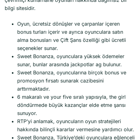
çevrimiçi kumarhane oyunları hakkında bağımsız bir
bilgi sitesidir.
Oyun, ücretsiz dönüşler ve çarpanlar içeren
bonus turları içerir ve ayrıca oyunculara satın
alma bonusları ve Çift Şans özelliği gibi ücretli
seçenekler sunar.
Sweet Bonanza, oyunculara yüksek ödemeler
sunar, bunlar arasında jackpotlar ag bulunur.
Sweet Bonanza, oyuncularına birçok bonus ve
promosyon fırsatı sunarak cazibesini
arttırmaktadır.
6 makaralı ve your five sıralı yapısıyla, the girl
döndürmede büyük kazançlar elde etme şansı
sunuyor.
RTP’yi anlamak, oyuncuların oyun stratejileri
hakkında bilinçli kararlar vermesine yardımcı olur.
Sweet Bonanza, Türkiye’deki oyunculara eğlenceli