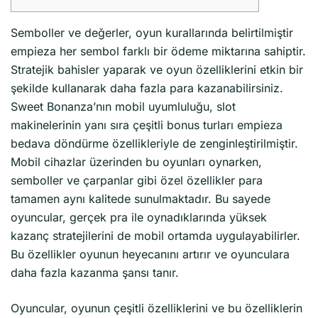
Semboller ve değerler, oyun kurallarında belirtilmiştir
empieza her sembol farklı bir ödeme miktarına sahiptir.
Stratejik bahisler yaparak ve oyun özelliklerini etkin bir
şekilde kullanarak daha fazla para kazanabilirsiniz.
Sweet Bonanza’nın mobil uyumluluğu, slot
makinelerinin yanı sıra çeşitli bonus turları empieza
bedava döndürme özellikleriyle de zenginleştirilmiştir.
Mobil cihazlar üzerinden bu oyunları oynarken,
semboller ve çarpanlar gibi özel özellikler para
tamamen aynı kalitede sunulmaktadır. Bu sayede
oyuncular, gerçek pra ile oynadıklarında yüksek
kazanç stratejilerini de mobil ortamda uygulayabilirler.
Bu özellikler oyunun heyecanını artırır ve oyunculara
daha fazla kazanma şansı tanır.
Oyuncular, oyunun çeşitli özelliklerini ve bu özelliklerin