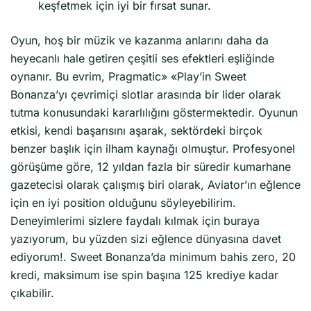
keşfetmek için iyi bir fırsat sunar.
Oyun, hoş bir müzik ve kazanma anlarını daha da
heyecanlı hale getiren çeşitli ses efektleri eşliğinde
oynanır. Bu evrim, Pragmatic» «Play’in Sweet
Bonanza’yı çevrimiçi slotlar arasında bir lider olarak
tutma konusundaki kararlılığını göstermektedir. Oyunun
etkisi, kendi başarısını aşarak, sektördeki birçok
benzer başlık için ilham kaynağı olmuştur. Profesyonel
görüşüme göre, 12 yıldan fazla bir süredir kumarhane
gazetecisi olarak çalışmış biri olarak, Aviator’ın eğlence
için en iyi position olduğunu söyleyebilirim.
Deneyimlerimi sizlere faydalı kılmak için buraya
yazıyorum, bu yüzden sizi eğlence dünyasına davet
ediyorum!. Sweet Bonanza’da minimum bahis zero, 20
kredi, maksimum ise spin başına 125 krediye kadar
çıkabilir.