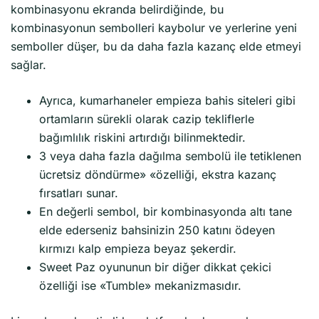
kombinasyonu ekranda belirdiğinde, bu
kombinasyonun sembolleri kaybolur ve yerlerine yeni
semboller düşer, bu da daha fazla kazanç elde etmeyi
sağlar.
Ayrıca, kumarhaneler empieza bahis siteleri gibi
ortamların sürekli olarak cazip tekliflerle
bağımlılık riskini artırdığı bilinmektedir.
3 veya daha fazla dağılma sembolü ile tetiklenen
ücretsiz döndürme» «özelliği, ekstra kazanç
fırsatları sunar.
En değerli sembol, bir kombinasyonda altı tane
elde ederseniz bahsinizin 250 katını ödeyen
kırmızı kalp empieza beyaz şekerdir.
Sweet Paz oyununun bir diğer dikkat çekici
özelliği ise «Tumble» mekanizmasıdır.