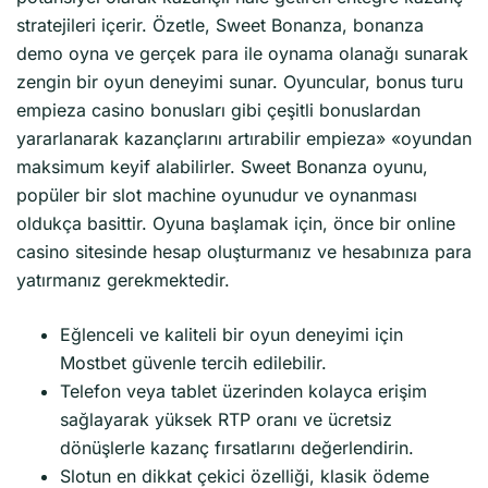
stratejileri içerir. Özetle, Sweet Bonanza, bonanza
demo oyna ve gerçek para ile oynama olanağı sunarak
zengin bir oyun deneyimi sunar. Oyuncular, bonus turu
empieza casino bonusları gibi çeşitli bonuslardan
yararlanarak kazançlarını artırabilir empieza» «oyundan
maksimum keyif alabilirler. Sweet Bonanza oyunu,
popüler bir slot machine oyunudur ve oynanması
oldukça basittir. Oyuna başlamak için, önce bir online
casino sitesinde hesap oluşturmanız ve hesabınıza para
yatırmanız gerekmektedir.
Eğlenceli ve kaliteli bir oyun deneyimi için
Mostbet güvenle tercih edilebilir.
Telefon veya tablet üzerinden kolayca erişim
sağlayarak yüksek RTP oranı ve ücretsiz
dönüşlerle kazanç fırsatlarını değerlendirin.
Slotun en dikkat çekici özelliği, klasik ödeme