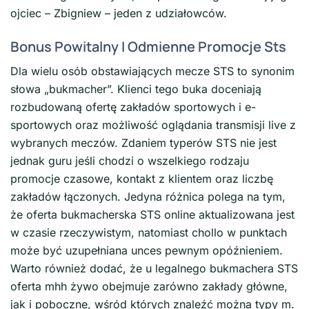
ojciec – Zbigniew – jeden z udziałowców.
Bonus Powitalny I Odmienne Promocje Sts
Dla wielu osób obstawiających mecze STS to synonim
słowa „bukmacher”. Klienci tego buka doceniają
rozbudowaną ofertę zakładów sportowych i e-
sportowych oraz możliwość oglądania transmisji live z
wybranych meczów. Zdaniem typerów STS nie jest
jednak guru jeśli chodzi o wszelkiego rodzaju
promocje czasowe, kontakt z klientem oraz liczbę
zakładów łączonych. Jedyna różnica polega na tym,
że oferta bukmacherska STS online aktualizowana jest
w czasie rzeczywistym, natomiast chollo w punktach
może być uzupełniana unces pewnym opóźnieniem.
Warto również dodać, że u legalnego bukmachera STS
oferta mhh żywo obejmuje zarówno zakłady główne,
jak i poboczne, wśród których znaleźć można typy m.