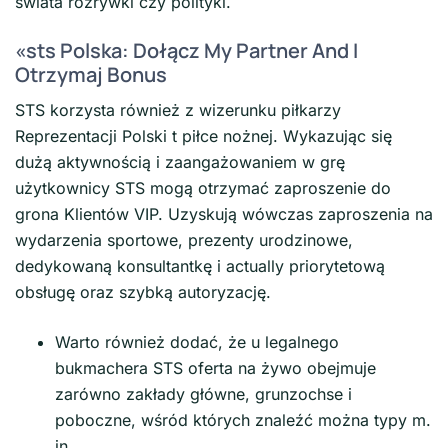
świata rozrywki czy polityki.
«sts Polska: Dołącz My Partner And I
Otrzymaj Bonus
STS korzysta również z wizerunku piłkarzy
Reprezentacji Polski t piłce nożnej. Wykazując się
dużą aktywnością i zaangażowaniem w grę
użytkownicy STS mogą otrzymać zaproszenie do
grona Klientów VIP. Uzyskują wówczas zaproszenia na
wydarzenia sportowe, prezenty urodzinowe,
dedykowaną konsultantkę i actually priorytetową
obsługę oraz szybką autoryzację.
Warto również dodać, że u legalnego
bukmachera STS oferta na żywo obejmuje
zarówno zakłady główne, grunzochse i
poboczne, wśród których znaleźć można typy m.
in.