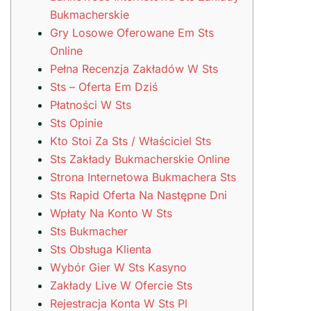
Bukmacherskie
Gry Losowe Oferowane Em Sts
Online
Pełna Recenzja Zakładów W Sts
Sts – Oferta Em Dziś
Płatności W Sts
Sts Opinie
Kto Stoi Za Sts / Właściciel Sts
Sts Zakłady Bukmacherskie Online
Strona Internetowa Bukmachera Sts
Sts Rapid Oferta Na Następne Dni
Wpłaty Na Konto W Sts
Sts Bukmacher
Sts Obsługa Klienta
Wybór Gier W Sts Kasyno
Zakłady Live W Ofercie Sts
Rejestracja Konta W Sts Pl