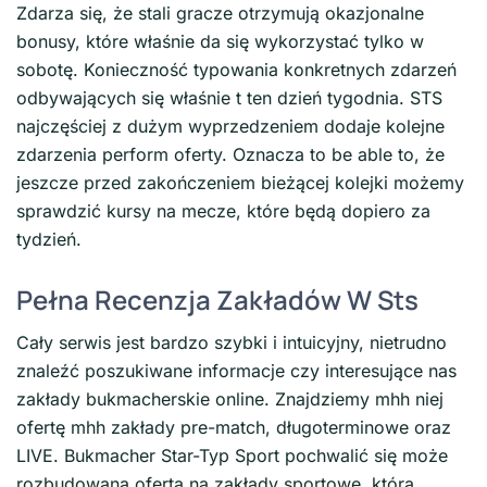
Zdarza się, że stali gracze otrzymują okazjonalne
bonusy, które właśnie da się wykorzystać tylko w
sobotę. Konieczność typowania konkretnych zdarzeń
odbywających się właśnie t ten dzień tygodnia. STS
najczęściej z dużym wyprzedzeniem dodaje kolejne
zdarzenia perform oferty. Oznacza to be able to, że
jeszcze przed zakończeniem bieżącej kolejki możemy
sprawdzić kursy na mecze, które będą dopiero za
tydzień.
Pełna Recenzja Zakładów W Sts
Cały serwis jest bardzo szybki i intuicyjny, nietrudno
znaleźć poszukiwane informacje czy interesujące nas
zakłady bukmacherskie online. Znajdziemy mhh niej
ofertę mhh zakłady pre-match, długoterminowe oraz
LIVE. Bukmacher Star-Typ Sport pochwalić się może
rozbudowaną ofertą na zakłady sportowe, która