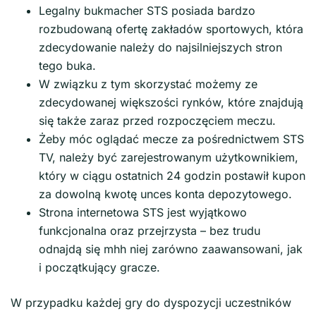
Legalny bukmacher STS posiada bardzo
rozbudowaną ofertę zakładów sportowych, która
zdecydowanie należy do najsilniejszych stron
tego buka.
W związku z tym skorzystać możemy ze
zdecydowanej większości rynków, które znajdują
się także zaraz przed rozpoczęciem meczu.
Żeby móc oglądać mecze za pośrednictwem STS
TV, należy być zarejestrowanym użytkownikiem,
który w ciągu ostatnich 24 godzin postawił kupon
za dowolną kwotę unces konta depozytowego.
Strona internetowa STS jest wyjątkowo
funkcjonalna oraz przejrzysta – bez trudu
odnajdą się mhh niej zarówno zaawansowani, jak
i początkujący gracze.
W przypadku każdej gry do dyspozycji uczestników