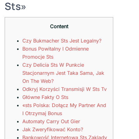
Sts»
Content
Czy Bukmacher Sts Jest Legalny?
Bonus Powitalny I Odmienne
Promocje Sts
Czy Delicia Sts W Punkcie
Stacjonarnym Jest Taka Sama, Jak
On The Web?
Odkryj Korzyści Transmisji W Sts Tv
Główne Fakty O Sts
«sts Polska: Dołącz My Partner And
I Otrzymaj Bonus
Automaty Carry Out Gier
Jak Zweryfikować Konto?
Bankowość Internetowa Sts Zaklady