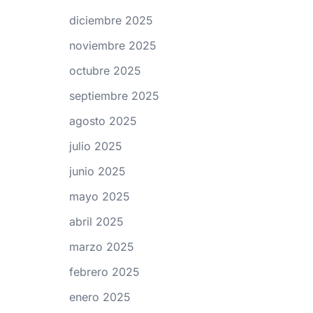
diciembre 2025
noviembre 2025
octubre 2025
septiembre 2025
agosto 2025
julio 2025
junio 2025
mayo 2025
abril 2025
marzo 2025
febrero 2025
enero 2025