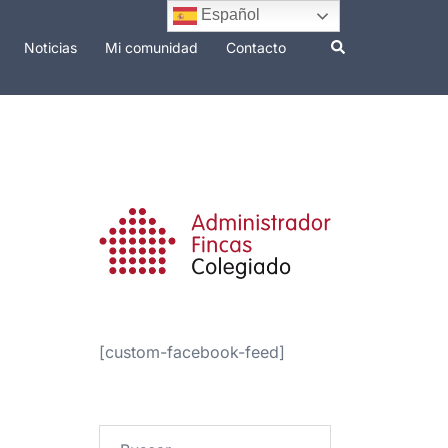
Español
Buscar
Noticias
Mi comunidad
Contacto
[custom-facebook-feed]
Buscar: