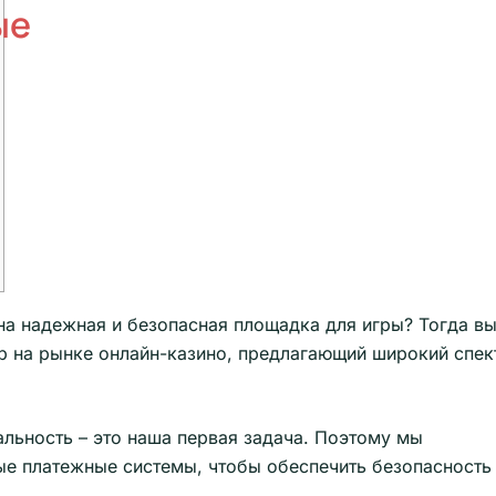
ые
на надежная и безопасная площадка для игры? Тогда вы
ер на рынке онлайн-казино, предлагающий широкий спек
альность – это наша первая задача. Поэтому мы
ые платежные системы, чтобы обеспечить безопасность