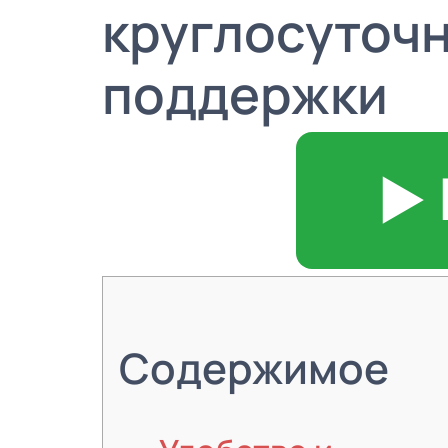
круглосуточ
поддержки
▶️
Содержимое