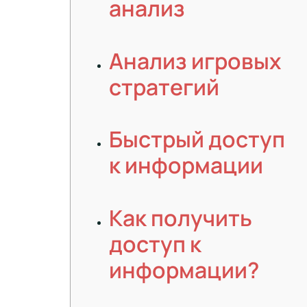
анализ
Анализ игровых
стратегий
Быстрый доступ
к информации
Как получить
доступ к
информации?