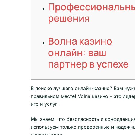
Профессиональн
решения
Волна казино
онлайн: ваш
партнер в успехе
В поиске лучшего онлайн-казино? Вам нуж
правильном месте! Volna казино – это лид
игр и услуг.
Мы знаем, что безопасность и конфиденци
используем только проверенные и надежн
вашего счета.