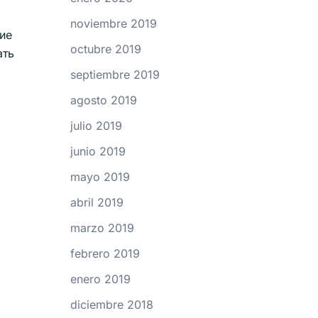
noviembre 2019
ие
octubre 2019
ать
septiembre 2019
agosto 2019
julio 2019
junio 2019
mayo 2019
abril 2019
marzo 2019
febrero 2019
enero 2019
diciembre 2018