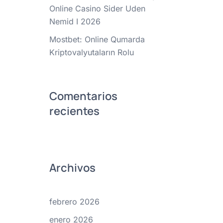
Online Casino Sider Uden
Nemid I 2026
Mostbet: Online Qumarda
Kriptovalyutaların Rolu
Comentarios
recientes
Archivos
febrero 2026
enero 2026