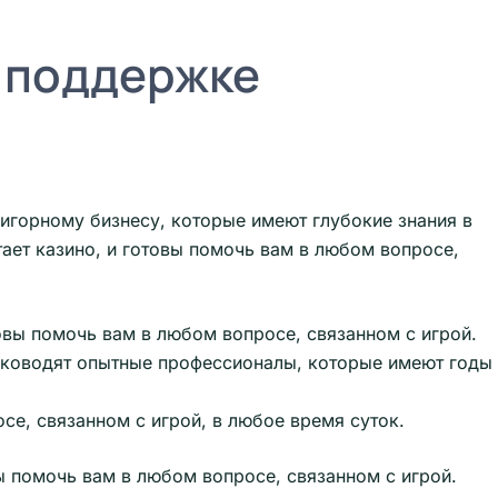
 поддержке
 игорному бизнесу, которые имеют глубокие знания в
тает казино, и готовы помочь вам в любом вопросе,
товы помочь вам в любом вопросе, связанном с игрой.
ководят опытные профессионалы, которые имеют годы
е, связанном с игрой, в любое время суток.
вы помочь вам в любом вопросе, связанном с игрой.