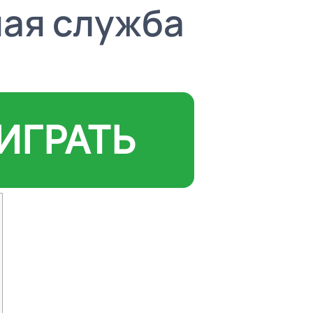
ная служба
 ИГРАТЬ