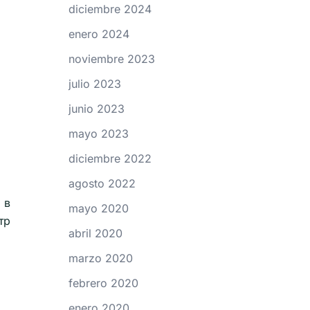
diciembre 2024
enero 2024
noviembre 2023
julio 2023
junio 2023
mayo 2023
diciembre 2022
agosto 2022
 в
mayo 2020
тр
abril 2020
marzo 2020
febrero 2020
enero 2020