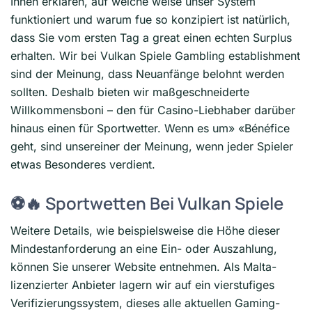
Ihnen erklären, auf welche weise unser System
funktioniert und warum fue so konzipiert ist natürlich,
dass Sie vom ersten Tag a great einen echten Surplus
erhalten. Wir bei Vulkan Spiele Gambling establishment
sind der Meinung, dass Neuanfänge belohnt werden
sollten. Deshalb bieten wir maßgeschneiderte
Willkommensboni – den für Casino-Liebhaber darüber
hinaus einen für Sportwetter. Wenn es um» «Bénéfice
geht, sind unsereiner der Meinung, wenn jeder Spieler
etwas Besonderes verdient.
⚽️🔥 Sportwetten Bei Vulkan Spiele
Weitere Details, wie beispielsweise die Höhe dieser
Mindestanforderung an eine Ein- oder Auszahlung,
können Sie unserer Website entnehmen. Als Malta-
lizenzierter Anbieter lagern wir auf ein vierstufiges
Verifizierungssystem, dieses alle aktuellen Gaming-