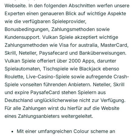
Webseite. In den folgenden Abschnitten werfen unsere
Experten einen genaueren Blick auf wichtige Aspekte
wie die verfügbaren Spieleprovider,
Bonusbedingungen, Zahlungsmethoden sowie
Kundensupport. Vulkan Spiele akzeptiert wichtige
Zahlungsmethoden wie Visa for australia, MasterCard,
Skrill, Neteller, Paysafecard und Banküberweisungen.
Vulkan Spiele offeriert über 2000 Apps, darunter
Spielautomaten, Tischspiele wie Blackjack ebenso
Roulette, Live-Casino-Spiele sowie aufregende Crash-
Spiele vonseiten führenden Anbietern. Neteller, Skrill
und expire PaysafeCard stehen Spielern aus
Deutschland unglücklicherweise nicht zur Verfügung.
Für alle Zahlungen wirst du hierfür auf die Website
eines Zahlungsanbieters weitergeleitet.
Mit einer umfangreichen Colour scheme an