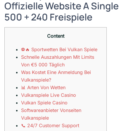
Offizielle Website A Single
500 + 240 Freispiele
Content
⚽️🔥 Sportwetten Bei Vulkan Spiele
Schnelle Auszahlungen Mit Limits
Von €5 000 Täglich
Was Kostet Eine Anmeldung Bei
Vulkanspiele?
📊 Arten Von Wetten
Vulkanspiele Live Casino
Vulkan Spiele Casino
Softwareanbieter Vonseiten
Vulkanspiele
📞 24/7 Customer Support