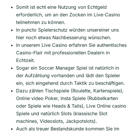
Somit ist echt eine Nutzung von Echtgeld
erforderlich, um an den Zocken im Live-Casino
teilnehmen zu können.
In puncto Spielerschutz würden unsereiner uns
hier noch etwas Nachbesserung wünschen.
In unserem Live Casino erfahren Sie authentisches
Casino-Flair mit professionellen Dealern in
Echtzeit.
Sogar ein Soccer Manager Spiel ist natürlich in
der Aufzählung vorhanden und lädt den Spieler
ein, sich eingehend durch Taktik zu beschäftigen.
Dazu zählen Tischspiele (Roulette, Kartenspiele),
Online video Poker, Insta Spiele (Rubbelkarten
oder Spiele wie Heads & Tails), Live Online casino
Spiele und natürlich Slots (klassische Slot
machines, Videoslots, Jackpotslots).
Auch als treuer Bestandskunde kommen Sie im