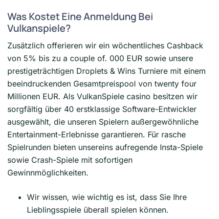
Was Kostet Eine Anmeldung Bei
Vulkanspiele?
Zusätzlich offerieren wir ein wöchentliches Cashback
von 5% bis zu a couple of. 000 EUR sowie unsere
prestigeträchtigen Droplets & Wins Turniere mit einem
beeindruckenden Gesamtpreispool von twenty four
Millionen EUR. Als VulkanSpiele casino besitzen wir
sorgfältig über 40 erstklassige Software-Entwickler
ausgewählt, die unseren Spielern außergewöhnliche
Entertainment-Erlebnisse garantieren. Für rasche
Spielrunden bieten unsereins aufregende Insta-Spiele
sowie Crash-Spiele mit sofortigen
Gewinnmöglichkeiten.
Wir wissen, wie wichtig es ist, dass Sie Ihre
Lieblingsspiele überall spielen können.