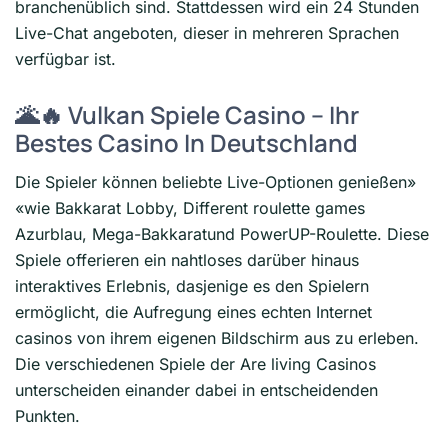
branchenüblich sind. Stattdessen wird ein 24 Stunden
Live-Chat angeboten, dieser in mehreren Sprachen
verfügbar ist.
🌋🔥 Vulkan Spiele Casino – Ihr
Bestes Casino In Deutschland
Die Spieler können beliebte Live-Optionen genießen»
«wie Bakkarat Lobby, Different roulette games
Azurblau, Mega-Bakkaratund PowerUP-Roulette. Diese
Spiele offerieren ein nahtloses darüber hinaus
interaktives Erlebnis, dasjenige es den Spielern
ermöglicht, die Aufregung eines echten Internet
casinos von ihrem eigenen Bildschirm aus zu erleben.
Die verschiedenen Spiele der Are living Casinos
unterscheiden einander dabei in entscheidenden
Punkten.