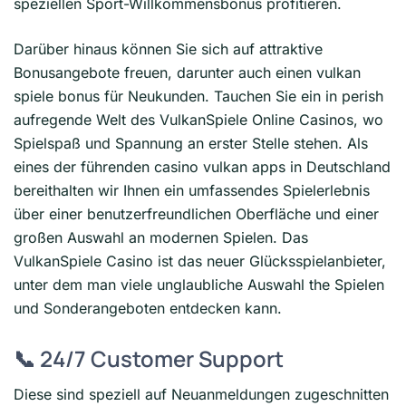
speziellen Sport-Willkommensbonus profitieren.
Darüber hinaus können Sie sich auf attraktive
Bonusangebote freuen, darunter auch einen vulkan
spiele bonus für Neukunden. Tauchen Sie ein in perish
aufregende Welt des VulkanSpiele Online Casinos, wo
Spielspaß und Spannung an erster Stelle stehen. Als
eines der führenden casino vulkan apps in Deutschland
bereithalten wir Ihnen ein umfassendes Spielerlebnis
über einer benutzerfreundlichen Oberfläche und einer
großen Auswahl an modernen Spielen. Das
VulkanSpiele Casino ist das neuer Glücksspielanbieter,
unter dem man viele unglaubliche Auswahl the Spielen
und Sonderangeboten entdecken kann.
📞 24/7 Customer Support
Diese sind speziell auf Neuanmeldungen zugeschnitten