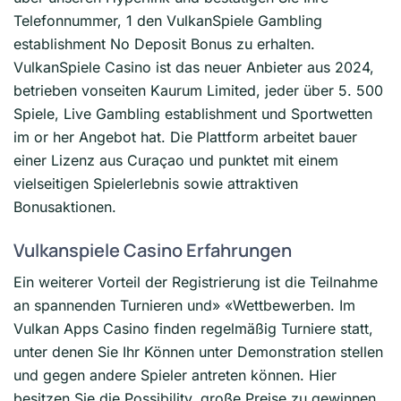
Telefonnummer, 1 den VulkanSpiele Gambling
establishment No Deposit Bonus zu erhalten.
VulkanSpiele Casino ist das neuer Anbieter aus 2024,
betrieben vonseiten Kaurum Limited, jeder über 5. 500
Spiele, Live Gambling establishment und Sportwetten
im or her Angebot hat. Die Plattform arbeitet bauer
einer Lizenz aus Curaçao und punktet mit einem
vielseitigen Spielerlebnis sowie attraktiven
Bonusaktionen.
Vulkanspiele Casino Erfahrungen
Ein weiterer Vorteil der Registrierung ist die Teilnahme
an spannenden Turnieren und» «Wettbewerben. Im
Vulkan Apps Casino finden regelmäßig Turniere statt,
unter denen Sie Ihr Können unter Demonstration stellen
und gegen andere Spieler antreten können. Hier
besitzen Sie die Possibility, große Preise zu gewinnen