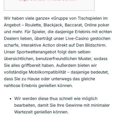
Wir haben viele ganze» «Gruppe von Tischspielen im
Angebot – Roulette, Blackjack, Baccarat, Online poker
und mehr. Für Spieler, die dasjenige Erlebnis mit echten
Dealern lieben, überträgt unser Live-Casino gestochen
scharfe, interaktive Action direkt auf Den Bildschirm.
Unser Sportwettenangebot folgt dem selben
übersichtlichen, benutzerfreundlichen Muster, sodass
Sie alles griffbereit haben. Außerdem bieten wir
vollständige Mobilkompatibilität – dasjenige bedeutet,
dass Sie zu Hause oder unterwegs das gleiche
nahtlose Erlebnis genießen können.
Wir werden diese thus schnell wie möglich
bearbeiten, damit Sie Ihre Gewinne mit minimaler
Wartezeit genießen können.