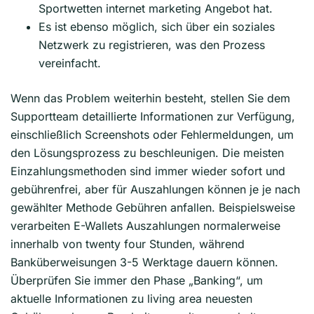
Sportwetten internet marketing Angebot hat.
Es ist ebenso möglich, sich über ein soziales
Netzwerk zu registrieren, was den Prozess
vereinfacht.
Wenn das Problem weiterhin besteht, stellen Sie dem
Supportteam detaillierte Informationen zur Verfügung,
einschließlich Screenshots oder Fehlermeldungen, um
den Lösungsprozess zu beschleunigen. Die meisten
Einzahlungsmethoden sind immer wieder sofort und
gebührenfrei, aber für Auszahlungen können je je nach
gewählter Methode Gebühren anfallen. Beispielsweise
verarbeiten E-Wallets Auszahlungen normalerweise
innerhalb von twenty four Stunden, während
Banküberweisungen 3-5 Werktage dauern können.
Überprüfen Sie immer den Phase „Banking“, um
aktuelle Informationen zu living area neuesten