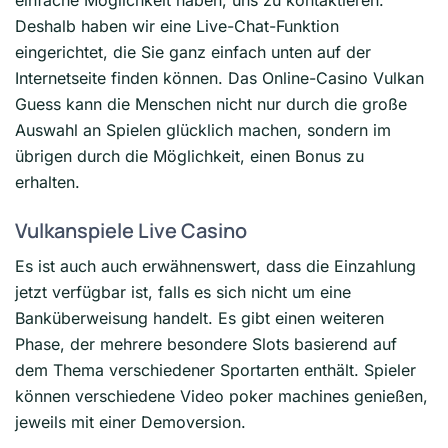
Deshalb haben wir eine Live-Chat-Funktion
eingerichtet, die Sie ganz einfach unten auf der
Internetseite finden können. Das Online-Casino Vulkan
Guess kann die Menschen nicht nur durch die große
Auswahl an Spielen glücklich machen, sondern im
übrigen durch die Möglichkeit, einen Bonus zu
erhalten.
Vulkanspiele Live Casino
Es ist auch auch erwähnenswert, dass die Einzahlung
jetzt verfügbar ist, falls es sich nicht um eine
Banküberweisung handelt. Es gibt einen weiteren
Phase, der mehrere besondere Slots basierend auf
dem Thema verschiedener Sportarten enthält. Spieler
können verschiedene Video poker machines genießen,
jeweils mit einer Demoversion.