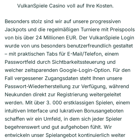
VulkanSpiele Casino voll auf Ihre Kosten.
Besonders stolz sind wir auf unsere progressiven
Jackpots und die regelmäßigen Turniere mit Preispools
von bis über 24 Millionen EUR. Der VulkanSpiele Login
wurde von uns besonders benutzerfreundlich gestaltet
– mit praktischen Tabs für E-Mail/Telefon, einem
Passwortfeld durch Sichtbarkeitssteuerung und
welcher zeitsparenden Google-Login-Option. Für den
Fall vergessener Zugangsdaten steht Ihnen unsere
Passwort-Wiederherstellung zur Verfügung, während
Neukunden direkt zur Registrierung weitergeleitet
werden. Mit über 3. 000 erstklassigen Spielen, einem
intuitiven Interface und lukrativen Bonusangeboten
schaffen wir ein Umfeld, in dem sich jeder Spieler
begehrenswert und gut aufgehoben fühlt. Wir
entwickeln unser Spielangebot kontinuierlich weiter