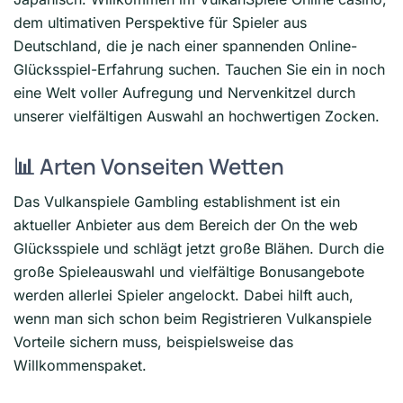
dem ultimativen Perspektive für Spieler aus
Deutschland, die je nach einer spannenden Online-
Glücksspiel-Erfahrung suchen. Tauchen Sie ein in noch
eine Welt voller Aufregung und Nervenkitzel durch
unserer vielfältigen Auswahl an hochwertigen Zocken.
📊 Arten Vonseiten Wetten
Das Vulkanspiele Gambling establishment ist ein
aktueller Anbieter aus dem Bereich der On the web
Glücksspiele und schlägt jetzt große Blähen. Durch die
große Spieleauswahl und vielfältige Bonusangebote
werden allerlei Spieler angelockt. Dabei hilft auch,
wenn man sich schon beim Registrieren Vulkanspiele
Vorteile sichern muss, beispielsweise das
Willkommenspaket.