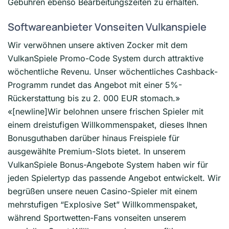
Gebühren ebenso Bearbeitungszeiten zu erhalten.
Softwareanbieter Vonseiten Vulkanspiele
Wir verwöhnen unsere aktiven Zocker mit dem
VulkanSpiele Promo-Code System durch attraktive
wöchentliche Revenu. Unser wöchentliches Cashback-
Programm rundet das Angebot mit einer 5%-
Rückerstattung bis zu 2. 000 EUR stomach.»
«[newline]Wir belohnen unsere frischen Spieler mit
einem dreistufigen Willkommenspaket, dieses Ihnen
Bonusguthaben darüber hinaus Freispiele für
ausgewählte Premium-Slots bietet. In unserem
VulkanSpiele Bonus-Angebote System haben wir für
jeden Spielertyp das passende Angebot entwickelt. Wir
begrüßen unsere neuen Casino-Spieler mit einem
mehrstufigen “Explosive Set” Willkommenspaket,
während Sportwetten-Fans vonseiten unserem