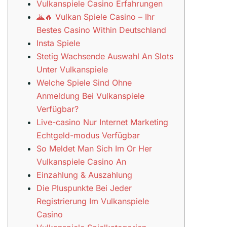
Vulkanspiele Casino Erfahrungen
🌋🔥 Vulkan Spiele Casino – Ihr
Bestes Casino Within Deutschland
Insta Spiele
Stetig Wachsende Auswahl An Slots
Unter Vulkanspiele
Welche Spiele Sind Ohne
Anmeldung Bei Vulkanspiele
Verfügbar?
Live-casino Nur Internet Marketing
Echtgeld-modus Verfügbar
So Meldet Man Sich Im Or Her
Vulkanspiele Casino An
Einzahlung & Auszahlung
Die Pluspunkte Bei Jeder
Registrierung Im Vulkanspiele
Casino