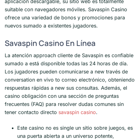
aplicación descargable, su sitio web es totalmente
suitable con navegadores móviles. Savaspin Casino
ofrece una variedad de bonos y promociones para
nuevos sumado a existentes jugadores.
Savaspin Casino En Línea
La atención approach cliente de Savaspin es confiable
sumado a está disponible todas las 24 horas de día.
Los jugadores pueden comunicarse a new través de
conversation en vivo to correo electrónico, obteniendo
respuestas rápidas a new sus consultas. Además, el
casino obligación con una sección de preguntas
frecuentes (FAQ) para resolver dudas comunes sin
tener contacto directo
savaspin casino
.
Este casino no es single un sitio sobre juegos, es
una puerta abierta a un universo potente,