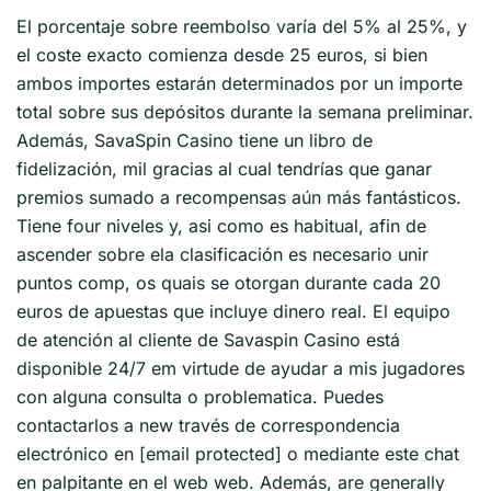
El porcentaje sobre reembolso varía del 5% al ​​25%, y
el coste exacto comienza desde 25 euros, si bien
ambos importes estarán determinados por un importe
total sobre sus depósitos durante la semana preliminar.
Además, SavaSpin Casino tiene un libro de
fidelización, mil gracias al cual tendrías que ganar
premios sumado a recompensas aún más fantásticos.
Tiene four niveles y, asi como es habitual, afin de
ascender sobre ela clasificación es necesario unir
puntos comp, os quais se otorgan durante cada 20
euros de apuestas que incluye dinero real. El equipo
de atención al cliente de Savaspin Casino está
disponible 24/7 em virtude de ayudar a mis jugadores
con alguna consulta o problematica. Puedes
contactarlos a new través de correspondencia
electrónico en [email protected] o mediante este chat
en palpitante en el web web. Además, are generally