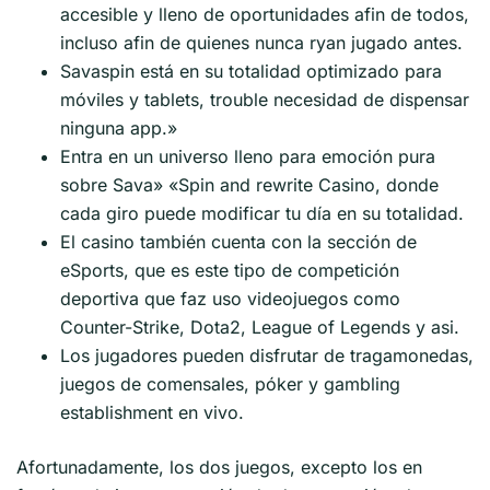
accesible y lleno de oportunidades afin de todos,
incluso afin de quienes nunca ryan jugado antes.
Savaspin está en su totalidad optimizado para
móviles y tablets, trouble necesidad de dispensar
ninguna app.»
Entra en un universo lleno para emoción pura
sobre Sava» «Spin and rewrite Casino, donde
cada giro puede modificar tu día en su totalidad.
El casino también cuenta con la sección de
eSports, que es este tipo de competición
deportiva que faz uso videojuegos como
Counter-Strike, Dota2, League of Legends y asi.
Los jugadores pueden disfrutar de tragamonedas,
juegos de comensales, póker y gambling
establishment en vivo.
Afortunadamente, los dos juegos, excepto los en