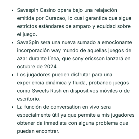
Savaspin Casino opera bajo una relajación
emitida por Curazao, lo cual garantiza que sigue
estrictos estándares de amparo y equidad sobre
el juego.
SavaSpin sera una nueva sumado a emocionante
incorporación way mundo de aquellas juegos de
azar durante línea, que sony ericsson lanzará en
octubre de 2024.
Los jugadores pueden disfrutar para una
experiencia dinámica y fluida, probando juegos
como Sweets Rush en dispositivos móviles o de
escritorio.
La función de conversation en vivo sera
especialmente útil ya que permite a mis jugadores
obtener da inmediata con alguna problema que
puedan encontrar.