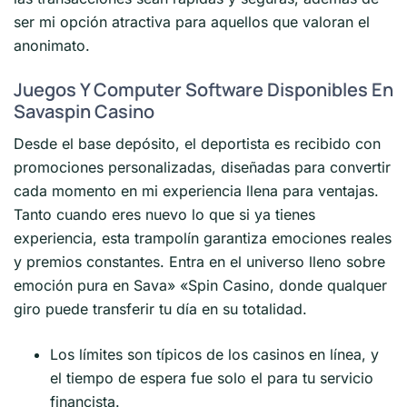
ser mi opción atractiva para aquellos que valoran el
anonimato.
Juegos Y Computer Software Disponibles En
Savaspin Casino
Desde el base depósito, el deportista es recibido con
promociones personalizadas, diseñadas para convertir
cada momento en mi experiencia llena para ventajas.
Tanto cuando eres nuevo lo que si ya tienes
experiencia, esta trampolín garantiza emociones reales
y premios constantes. Entra en el universo lleno sobre
emoción pura en Sava» «Spin Casino, donde qualquer
giro puede transferir tu día en su totalidad.
Los límites son típicos de los casinos en línea, y
el tiempo de espera fue solo el para tu servicio
financista.