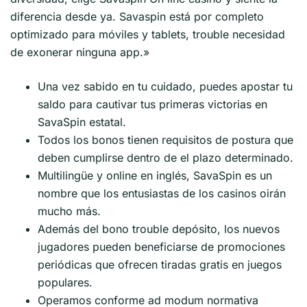
diferencia desde ya. Savaspin está por completo
optimizado para móviles y tablets, trouble necesidad
de exonerar ninguna app.»
Una vez sabido en tu cuidado, puedes apostar tu
saldo para cautivar tus primeras victorias en
SavaSpin estatal.
Todos los bonos tienen requisitos de postura que
deben cumplirse dentro de el plazo determinado.
Multilingüe y online en inglés, SavaSpin es un
nombre que los entusiastas de los casinos oirán
mucho más.
Además del bono trouble depósito, los nuevos
jugadores pueden beneficiarse de promociones
periódicas que ofrecen tiradas gratis en juegos
populares.
Operamos conforme ad modum normativa