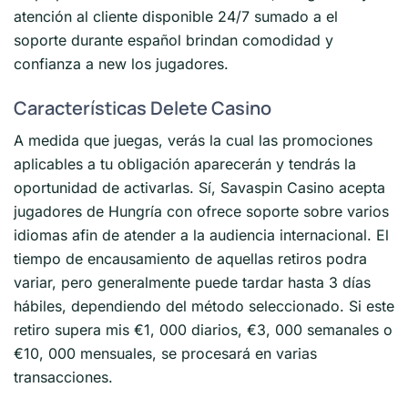
atención al cliente disponible 24/7 sumado a el
soporte durante español brindan comodidad y
confianza a new los jugadores.
Características Delete Casino
A medida que juegas, verás la cual las promociones
aplicables a tu obligación aparecerán y tendrás la
oportunidad de activarlas. Sí, Savaspin Casino acepta
jugadores de Hungría con ofrece soporte sobre varios
idiomas afin de atender a la audiencia internacional. El
tiempo de encausamiento de aquellas retiros podra
variar, pero generalmente puede tardar hasta 3 días
hábiles, dependiendo del método seleccionado. Si este
retiro supera mis €1, 000 diarios, €3, 000 semanales o
€10, 000 mensuales, se procesará en varias
transacciones.