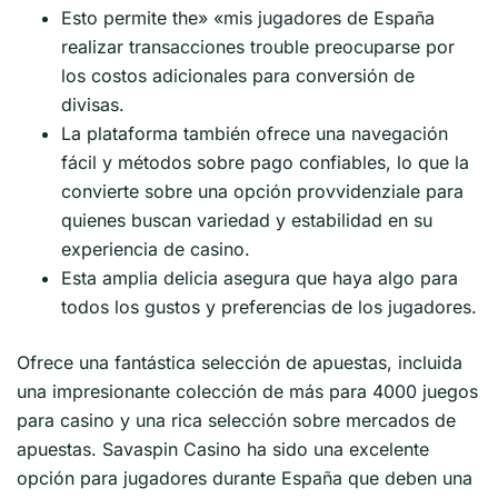
Esto permite the» «mis jugadores de España
realizar transacciones trouble preocuparse por
los costos adicionales para conversión de
divisas.
La plataforma también ofrece una navegación
fácil y métodos sobre pago confiables, lo que la
convierte sobre una opción provvidenziale para
quienes buscan variedad y estabilidad en su
experiencia de casino.
Esta amplia delicia asegura que haya algo para
todos los gustos y preferencias de los jugadores.
Ofrece una fantástica selección de apuestas, incluida
una impresionante colección de más para 4000 juegos
para casino y una rica selección sobre mercados de
apuestas. Savaspin Casino ha sido una excelente
opción para jugadores durante España que deben una