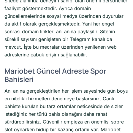
Sitede alanında deneyim sahibi olan önemli personeller
faaliyet göstermektedir. Ayrıca domain
güncellemelerinde sosyal medya üzerinden duyurular
da aktif olarak gerçekleşmektedir. Yani her engel
sonrası domain linkleri anı anına paylaşılır. Sitenin
sürekli sayısını genişleten bir Telegram kanalı da
mevcut. İşte bu mecralar üzerinden yenilenen web
adreslerine çabuk erişim sağlanabilir.
Mariobet Güncel Adreste Spor
Bahisleri
Anı anına gerçekleştirilen her işlem sayesinde gün boyu
en nitelikli hizmetleri denemeye başlarsınız. Canlı
bahiste kurulan bu tarz ortamlar neticesinde de sizler
istediğiniz her türlü bahis olanağını daha rahat
sürdürebilirsiniz. Güvenilir empieza en önemlisi sobre
slot oynarken hidup bir kazanç ortamı var. Mariobet