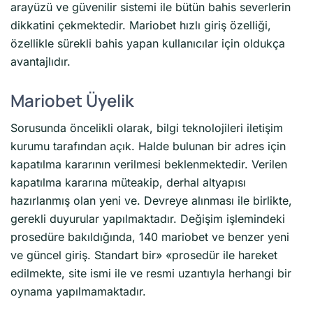
arayüzü ve güvenilir sistemi ile bütün bahis severlerin
dikkatini çekmektedir. Mariobet hızlı giriş özelliği,
özellikle sürekli bahis yapan kullanıcılar için oldukça
avantajlıdır.
Mariobet Üyelik
Sorusunda öncelikli olarak, bilgi teknolojileri iletişim
kurumu tarafından açık. Halde bulunan bir adres için
kapatılma kararının verilmesi beklenmektedir. Verilen
kapatılma kararına müteakip, derhal altyapısı
hazırlanmış olan yeni ve. Devreye alınması ile birlikte,
gerekli duyurular yapılmaktadır. Değişim işlemindeki
prosedüre bakıldığında, 140 mariobet ve benzer yeni
ve güncel giriş. Standart bir» «prosedür ile hareket
edilmekte, site ismi ile ve resmi uzantıyla herhangi bir
oynama yapılmamaktadır.