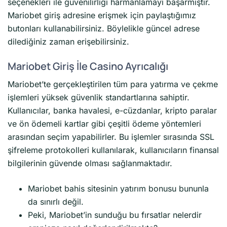
seçenekleri ile güvenilirliği harmanlamayı başarmıştır.
Mariobet giriş adresine erişmek için paylaştığımız
butonları kullanabilirsiniz. Böylelikle güncel adrese
dilediğiniz zaman erişebilirsiniz.
Mariobet Giriş İle Casino Ayrıcalığı
Mariobet’te gerçekleştirilen tüm para yatırma ve çekme
işlemleri yüksek güvenlik standartlarına sahiptir.
Kullanıcılar, banka havalesi, e-cüzdanlar, kripto paralar
ve ön ödemeli kartlar gibi çeşitli ödeme yöntemleri
arasından seçim yapabilirler. Bu işlemler sırasında SSL
şifreleme protokolleri kullanılarak, kullanıcıların finansal
bilgilerinin güvende olması sağlanmaktadır.
Mariobet bahis sitesinin yatırım bonusu bununla
da sınırlı değil.
Peki, Mariobet’in sunduğu bu fırsatlar nelerdir