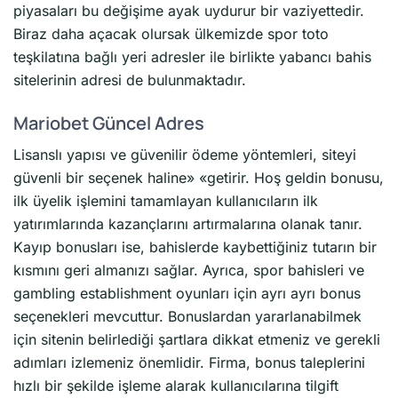
piyasaları bu değişime ayak uydurur bir vaziyettedir.
Biraz daha açacak olursak ülkemizde spor toto
teşkilatına bağlı yeri adresler ile birlikte yabancı bahis
sitelerinin adresi de bulunmaktadır.
Mariobet Güncel Adres
Lisanslı yapısı ve güvenilir ödeme yöntemleri, siteyi
güvenli bir seçenek haline» «getirir. Hoş geldin bonusu,
ilk üyelik işlemini tamamlayan kullanıcıların ilk
yatırımlarında kazançlarını artırmalarına olanak tanır.
Kayıp bonusları ise, bahislerde kaybettiğiniz tutarın bir
kısmını geri almanızı sağlar. Ayrıca, spor bahisleri ve
gambling establishment oyunları için ayrı ayrı bonus
seçenekleri mevcuttur. Bonuslardan yararlanabilmek
için sitenin belirlediği şartlara dikkat etmeniz ve gerekli
adımları izlemeniz önemlidir. Firma, bonus taleplerini
hızlı bir şekilde işleme alarak kullanıcılarına tilgift