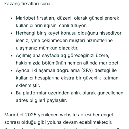
kazanç fırsatları sunar.
Mariobet fırsatları, düzenli olarak güncellenerek
kullanıcıların ilgisini canlı tutuyor.
Herhangi bir şikayet konusu olduğunu hissediyor
iseniz, yine çekinmeden müşteri hizmetlerine
ulaşmanız mümkün olacaktır.
Açılmış ana sayfada ag göreceğinizi üzere,
hakkımızda bölümünün hemen altında mariobet.
Ayrıca, iki aşamalı doğrulama (2FA) desteği ile
kullanıcı hesaplarına ekstra bir güvenlik katmanı
eklenmiştir.
Bu platformlar üzerinden anlık olarak güncellenen
adres bilgileri paylaşılır.
Mariobet 2025 yenilenen website adresi her engel
sonrası olduğu gibi yoluna devam edebilmektedir.