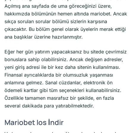
Açılmış ana sayfada de uma göreceğinizi üzere,
hakkımızda bölümünün hemen altında mariobet. Ancak
sıkça sorulan sorular bölümü sizlerin karşısına
çıkacaktır. Bu bölüm genel olarak üyelerin merak ettiği
ana başlıklar üzerine hazırlanmıştır.
Eğer her gün yatırım yapacaksanız bu sitede çevrimsiz
bonuslara sahip olabilirsiniz. Ancak değişen adresler,
yeni giriş adresi ile bir kez daha sitenin kullanılması.
Finansal ayrıcalıklarda bir olumsuzluk yaşanması
anlamına gelmez. Sanal cüzdanlar, elektronik ön
ödemeli kartlar gibi tüm seçenekleri kullanabilirsiniz.
Özellikle tamamen masrafsız bir şekilde, en fazla
several dakikada para yatırabilmektedir.
Mariobet Ios İndir