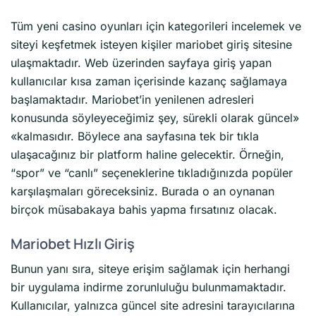
Tüm yeni casino oyunları için kategorileri incelemek ve
siteyi keşfetmek isteyen kişiler mariobet giriş sitesine
ulaşmaktadır. Web üzerinden sayfaya giriş yapan
kullanıcılar kısa zaman içerisinde kazanç sağlamaya
başlamaktadır. Mariobet’in yenilenen adresleri
konusunda söyleyeceğimiz şey, sürekli olarak güncel»
«kalmasıdır. Böylece ana sayfasına tek bir tıkla
ulaşacağınız bir platform haline gelecektir. Örneğin,
“spor” ve “canlı” seçeneklerine tıkladığınızda popüler
karşılaşmaları göreceksiniz. Burada o an oynanan
birçok müsabakaya bahis yapma fırsatınız olacak.
Mariobet Hızlı Giriş
Bunun yanı sıra, siteye erişim sağlamak için herhangi
bir uygulama indirme zorunluluğu bulunmamaktadır.
Kullanıcılar, yalnızca güncel site adresini tarayıcılarına