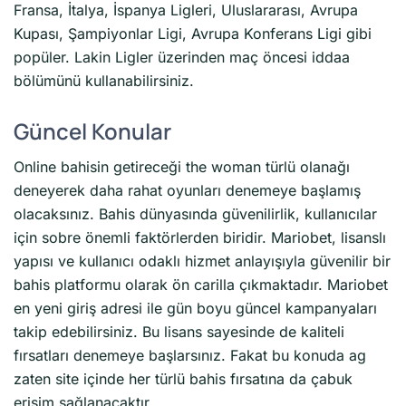
Fransa, İtalya, İspanya Ligleri, Uluslararası, Avrupa
Kupası, Şampiyonlar Ligi, Avrupa Konferans Ligi gibi
popüler. Lakin Ligler üzerinden maç öncesi iddaa
bölümünü kullanabilirsiniz.
Güncel Konular
Online bahisin getireceği the woman türlü olanağı
deneyerek daha rahat oyunları denemeye başlamış
olacaksınız. Bahis dünyasında güvenilirlik, kullanıcılar
için sobre önemli faktörlerden biridir. Mariobet, lisanslı
yapısı ve kullanıcı odaklı hizmet anlayışıyla güvenilir bir
bahis platformu olarak ön carilla çıkmaktadır. Mariobet
en yeni giriş adresi ile gün boyu güncel kampanyaları
takip edebilirsiniz. Bu lisans sayesinde de kaliteli
fırsatları denemeye başlarsınız. Fakat bu konuda ag
zaten site içinde her türlü bahis fırsatına da çabuk
erişim sağlanacaktır.