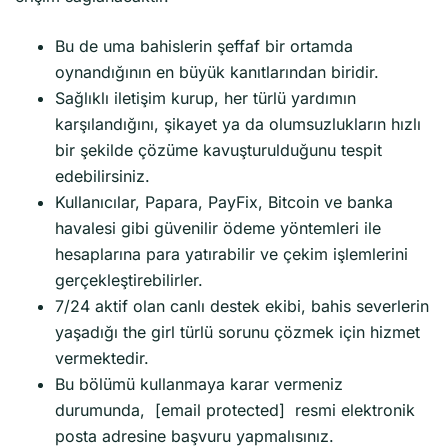
Bu de uma bahislerin şeffaf bir ortamda
oynandığının en büyük kanıtlarından biridir.
Sağlıklı iletişim kurup, her türlü yardımın
karşılandığını, şikayet ya da olumsuzlukların hızlı
bir şekilde çözüme kavuşturulduğunu tespit
edebilirsiniz.
Kullanıcılar, Papara, PayFix, Bitcoin ve banka
havalesi gibi güvenilir ödeme yöntemleri ile
hesaplarına para yatırabilir ve çekim işlemlerini
gerçekleştirebilirler.
7/24 aktif olan canlı destek ekibi, bahis severlerin
yaşadığı the girl türlü sorunu çözmek için hizmet
vermektedir.
Bu bölümü kullanmaya karar vermeniz
durumunda, [email protected] resmi elektronik
posta adresine başvuru yapmalısınız.