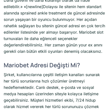
Daha güvenli ve daha kullanışlı olarak da ifade
edilebilir.» «[newline]Dolayısı ile sitenin hem standart
alanında sprained ankle treatment de güncel adresinde
sorun yaşayan bir oyuncu bulunmuyor. Her açıdan
rahatlık sağlayan bu sitenin güncel adresi en çok tercih
edilenler listesinde yer almayı başarıyor. Mariobet slot
turnuvaları ile daha eğlenceli seçenekler
değerlendirebilirsiniz. Her zaman günün your ex anını
gerekli olan bütün etkili oyunları denemiş olacaksınız.
Mariobet Adresi Değişti Mi?
Şirket, kullanıcılarına çeşitli iletişim kanalları sunarak
her türlü sorunlarına hızlı çözümler üretmeyi
hedeflemektedir. Canlı destek, e-posta ve sosyal
medya hesapları üzerinden siteyle kolayca iletişime
geçebilirsiniz. Müşteri hizmetleri ekibi, 7/24 hidup
olarak hizmet vererek her türlü sorununuzu çözmek