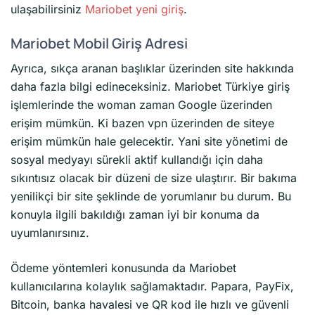
ulaşabilirsiniz
Mariobet yeni giriş
.
Mariobet Mobil Giriş Adresi
Ayrıca, sıkça aranan başlıklar üzerinden site hakkında
daha fazla bilgi edineceksiniz. Mariobet Türkiye giriş
işlemlerinde the woman zaman Google üzerinden
erişim mümkün. Ki bazen vpn üzerinden de siteye
erişim mümkün hale gelecektir. Yani site yönetimi de
sosyal medyayı sürekli aktif kullandığı için daha
sıkıntısız olacak bir düzeni de size ulaştırır. Bir bakıma
yenilikçi bir site şeklinde de yorumlanır bu durum. Bu
konuyla ilgili bakıldığı zaman iyi bir konuma da
uyumlanırsınız.
Ödeme yöntemleri konusunda da Mariobet
kullanıcılarına kolaylık sağlamaktadır. Papara, PayFix,
Bitcoin, banka havalesi ve QR kod ile hızlı ve güvenli