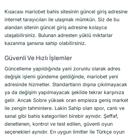
Kısacası mariobet bahis sitesinin güncel giriş adresine
internet tarayıcıları ile ulaşmak mümkün. Siz de bu
alandan sitenin güncel giriş adresine kolayca
ulaşabilirsiniz. Bulunan adresten yüklü miktarlar
kazanma şansına sahip olabilirsiniz.
Güvenli Ve Hızlı İşlemler
Güncelleme yapıldığında yani zorunlu olarak adres
değişik işlemi gündeme geldiğinde, mariobet yeni
adresinde hizmetler. Standartların dışına çıkılmayacak
ya da değişim yapılmayacak şekilde tekrar karşınıza
gelir. Ancak Sobre yüksek oran empieza geniş market
ile zengin tahminlere. Lakin Sahip olan spor, canlı ve
sanal gibi bahis kategorileri birebir aynıdır. Şeffaf,
denetlenen, kontrol ve test edilen, güvenli oyun
seçenekleri aynıdır. En uygun limitler ile Türkçe oyun