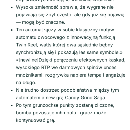
Wysoka zmienność sprawia, że wygrane nie
pojawiają się zbyt często, ale gdy już się pojawią
— mogą być znaczne.
Ten automat łączy w sobie klasyczny motyw
automatu owocowego z innowacyjną funkcją
Twin Reel, watts której dwa sąsiednie bębny
synchronizują się i pokazują les same symbole.»
«[newline]Dzięki połączeniu efektownych kaskad,
wysokiego RTP we darmowych spinów unces
mnożnikami, rozgrywka nabiera tempa i angażuje
na długo.
Nie trudno dostrzec podobieństwa między tym
automatem a new grą Candy Grind Saga.
Po tym grunzochse punkty zostaną zliczone,
bomba pozostaje mhh polu i gracz może
kontynuować grę.