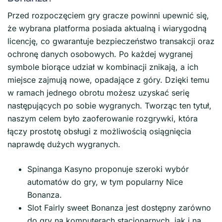
Przed rozpoczęciem gry gracze powinni upewnić się,
że wybrana platforma posiada aktualną i wiarygodną
licencję, co gwarantuje bezpieczeństwo transakcji oraz
ochronę danych osobowych. Po każdej wygranej
symbole biorące udział w kombinacji znikają, a ich
miejsce zajmują nowe, opadające z góry. Dzięki temu
w ramach jednego obrotu możesz uzyskać serię
następujących po sobie wygranych. Tworząc ten tytuł,
naszym celem było zaoferowanie rozgrywki, która
łączy prostotę obsługi z możliwością osiągnięcia
naprawdę dużych wygranych.
Spinanga Kasyno proponuje szeroki wybór
automatów do gry, w tym popularny Nice
Bonanza.
Slot Fairly sweet Bonanza jest dostępny zarówno
do gry na komputerach stacjonarnych, jak i na