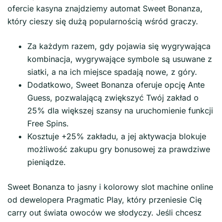
ofercie kasyna znajdziemy automat Sweet Bonanza,
który cieszy się dużą popularnością wśród graczy.
Za każdym razem, gdy pojawia się wygrywająca
kombinacja, wygrywające symbole są usuwane z
siatki, a na ich miejsce spadają nowe, z góry.
Dodatkowo, Sweet Bonanza oferuje opcję Ante
Guess, pozwalającą zwiększyć Twój zakład o
25% dla większej szansy na uruchomienie funkcji
Free Spins.
Kosztuje +25% zakładu, a jej aktywacja blokuje
możliwość zakupu gry bonusowej za prawdziwe
pieniądze.
Sweet Bonanza to jasny i kolorowy slot machine online
od dewelopera Pragmatic Play, który przeniesie Cię
carry out świata owoców we słodyczy. Jeśli chcesz