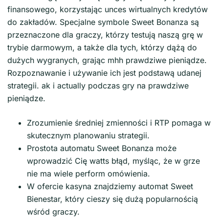
finansowego, korzystając unces wirtualnych kredytów
do zakładów. Specjalne symbole Sweet Bonanza są
przeznaczone dla graczy, którzy testują naszą grę w
trybie darmowym, a także dla tych, którzy dążą do
dużych wygranych, grając mhh prawdziwe pieniądze.
Rozpoznawanie i używanie ich jest podstawą udanej
strategii. ak i actually podczas gry na prawdziwe
pieniądze.
Zrozumienie średniej zmienności i RTP pomaga w
skutecznym planowaniu strategii.
Prostota automatu Sweet Bonanza może
wprowadzić Cię watts błąd, myśląc, że w grze
nie ma wiele perform omówienia.
W ofercie kasyna znajdziemy automat Sweet
Bienestar, który cieszy się dużą popularnością
wśród graczy.