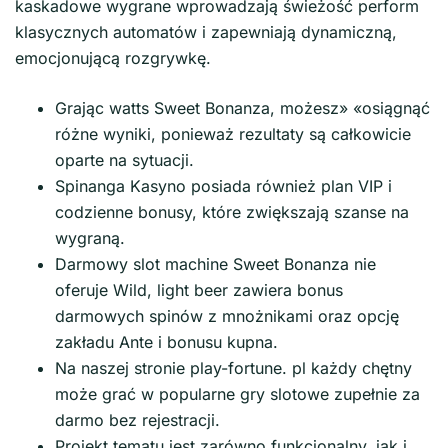
kaskadowe wygrane wprowadzają świeżość perform
klasycznych automatów i zapewniają dynamiczną,
emocjonującą rozgrywkę.
Grając watts Sweet Bonanza, możesz» «osiągnąć
różne wyniki, ponieważ rezultaty są całkowicie
oparte na sytuacji.
Spinanga Kasyno posiada również plan VIP i
codzienne bonusy, które zwiększają szanse na
wygraną.
Darmowy slot machine Sweet Bonanza nie
oferuje Wild, light beer zawiera bonus
darmowych spinów z mnożnikami oraz opcję
zakładu Ante i bonusu kupna.
Na naszej stronie play-fortune. pl każdy chętny
może grać w popularne gry slotowe zupełnie za
darmo bez rejestracji.
Projekt tematu jest zarówno funkcjonalny, jak i