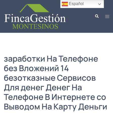
Saltar
Español
al
Buscar
contenido
Alte
men
заработки На Телефоне
без Вложений 14
безотказные Сервисов
Для денег Денег На
Телефоне В Интернете со
Выводом На Карту Деньги