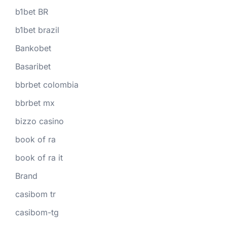
b1bet BR
b1bet brazil
Bankobet
Basaribet
bbrbet colombia
bbrbet mx
bizzo casino
book of ra
book of ra it
Brand
casibom tr
casibom-tg