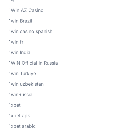
1Win AZ Casino
1win Brazil
1win casino spanish
1win fr
1win India
1WIN Official In Russia
1win Turkiye
1win uzbekistan
1winRussia
1xbet
1xbet apk
1xbet arabic