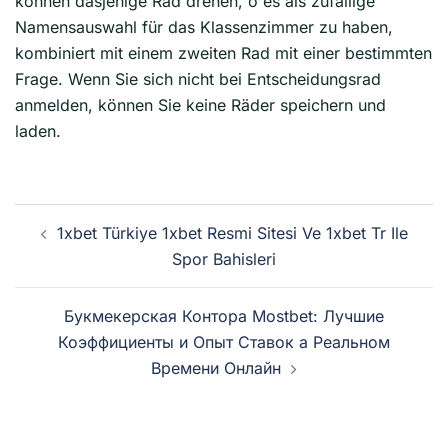
können dasjenige Rad drehen, o es als zufällige
Namensauswahl für das Klassenzimmer zu haben,
kombiniert mit einem zweiten Rad mit einer bestimmten
Frage. Wenn Sie sich nicht bei Entscheidungsrad
anmelden, können Sie keine Räder speichern und
laden.
Navegación
1xbet Türkiye 1xbet Resmi Sitesi Ve 1xbet Tr Ile
de
Spor Bahisleri
entradas
Букмекерская Контора Mostbet: Лучшие
Коэффициенты и Опыт Ставок а Реальном
Времени Онлайн