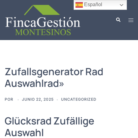
Saltar
Español
al
Buscar
contenido
Alte
men
Zufallsgenerator Rad
Auswahlrad»
POR
JUNIO 22, 2025
UNCATEGORIZED
Glücksrad Zufällige
Auswahl