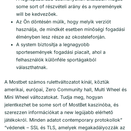
some sort of részvételi arány és a nyeremények
will be kedvezőek.
Az Ön döntésén múlik, hogy melyik verziót
használja, de mindkét esetben minőségi fogadási
élményben lesz része az okostelefonján.
A system biztosítja a legnagyobb
sportesemények fogadási piacait, ahol a
felhasználók különféle sportágakból
választhatnak.
A Mostbet számos rulettváltozatot kínál, köztük
amerikai, európai, Zero Community hall, Multi Wheel és
Mini Wheel változatokat. Tudja meg, hogyan
jelentkezhet be some sort of MostBet kaszinóba, és
szerezzen információkat a new legújabb elérhető
játékokról. Minden adatot contemporary protokollok”
“védenek – SSL és TLS, amelyek megakadályozzák az