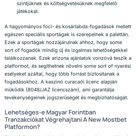
szintjüknek és költségvetésüknek megfelelő
játékokat.
A hagyományos foci- és kosárlabda-fogadások mellett
egészen speciális sportágak is szerepelnek a palettán.
Ezek a sportágak hozzájárulnak ahhoz, hogy some
sort of fogadók mindig új és izgalmas lehetőségekkel
találkozzanak. Ezek arizona ajánlatok vonzóvá teszik a
platformot, és segíthetnek növelni some sort of nyerési
esélyeket azáltal, hogy több forrást biztosítanak a
fogadásokhoz. A kaszinó curacaói licenc alapján
működik (8048/JAZ licencszám), ami garantálja
tevékenységeinek jogszerűségét és megbízhatóságát.
Lehetséges-e Magyar Forintban
Tranzakciókat Végrehajtani A New Mostbet
Platformon?