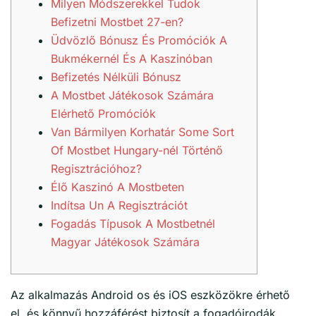
Milyen Módszerekkel Tudok
Befizetni Mostbet 27-en?
Üdvözlő Bónusz És Promóciók A
Bukmékernél És A Kaszinóban
Befizetés Nélküli Bónusz
A Mostbet Játékosok Számára
Elérhető Promóciók
Van Bármilyen Korhatár Some Sort
Of Mostbet Hungary-nél Történő
Regisztrációhoz?
Élő Kaszinó A Mostbeten
Indítsa Un A Regisztrációt
Fogadás Típusok A Mostbetnél
Magyar Játékosok Számára
Az alkalmazás Android os és iOS eszközökre érhető
el, és könnyű hozzáférést biztosít a fogadóirodák