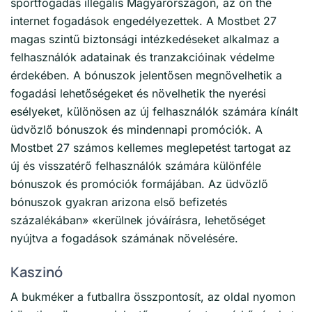
sportfogadás illegális Magyarországon, az on the
internet fogadások engedélyezettek. A Mostbet 27
magas szintű biztonsági intézkedéseket alkalmaz a
felhasználók adatainak és tranzakcióinak védelme
érdekében. A bónuszok jelentősen megnövelhetik a
fogadási lehetőségeket és növelhetik the nyerési
esélyeket, különösen az új felhasználók számára kínált
üdvözlő bónuszok és mindennapi promóciók. A
Mostbet 27 számos kellemes meglepetést tartogat az
új és visszatérő felhasználók számára különféle
bónuszok és promóciók formájában. Az üdvözlő
bónuszok gyakran arizona első befizetés
százalékában» «kerülnek jóváírásra, lehetőséget
nyújtva a fogadások számának növelésére.
Kaszinó
A bukméker a futballra összpontosít, az oldal nyomon