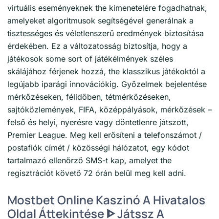
virtuális eseményeknek the kimenetelére fogadhatnak,
amelyeket algoritmusok segítségével generálnak a
tisztességes és véletlenszerű eredmények biztosítása
érdekében. Ez a változatosság biztosítja, hogy a
játékosok some sort of játékélmények széles
skálájához férjenek hozzá, the klasszikus játékoktól a
legújabb iparági innovációkig. Győzelmek bejelentése
mérkőzéseken, félidőben, tétmérkőzéseken,
sajtóközlemények, FIFA, középpályások, mérkőzések –
felső és helyi, nyerésre vagy döntetlenre játszott,
Premier League. Meg kell erősíteni a telefonszámot /
postafiók címét / közösségi hálózatot, egy kódot
tartalmazó ellenőrző SMS-t kap, amelyet the
regisztrációt követő 72 órán belül meg kell adni.
Mostbet Online Kaszinó A Hivatalos
Oldal Áttekintése ᐈ Játssz A