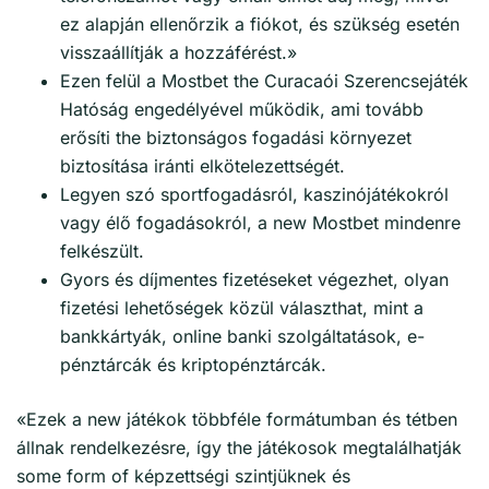
ez alapján ellenőrzik a fiókot, és szükség esetén
visszaállítják a hozzáférést.»
Ezen felül a Mostbet the Curacaói Szerencsejáték
Hatóság engedélyével működik, ami tovább
erősíti the biztonságos fogadási környezet
biztosítása iránti elkötelezettségét.
Legyen szó sportfogadásról, kaszinójátékokról
vagy élő fogadásokról, a new Mostbet mindenre
felkészült.
Gyors és díjmentes fizetéseket végezhet, olyan
fizetési lehetőségek közül választhat, mint a
bankkártyák, online banki szolgáltatások, e-
pénztárcák és kriptopénztárcák.
«Ezek a new játékok többféle formátumban és tétben
állnak rendelkezésre, így the játékosok megtalálhatják
some form of képzettségi szintjüknek és