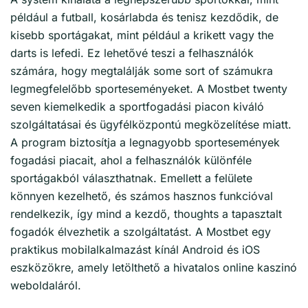
például a futball, kosárlabda és tenisz kezdődik, de
kisebb sportágakat, mint például a krikett vagy the
darts is lefedi. Ez lehetővé teszi a felhasználók
számára, hogy megtalálják some sort of számukra
legmegfelelőbb sporteseményeket. A Mostbet twenty
seven kiemelkedik a sportfogadási piacon kiváló
szolgáltatásai és ügyfélközpontú megközelítése miatt.
A program biztosítja a legnagyobb sportesemények
fogadási piacait, ahol a felhasználók különféle
sportágakból választhatnak. Emellett a felülete
könnyen kezelhető, és számos hasznos funkcióval
rendelkezik, így mind a kezdő, thoughts a tapasztalt
fogadók élvezhetik a szolgáltatást. A Mostbet egy
praktikus mobilalkalmazást kínál Android és iOS
eszközökre, amely letölthető a hivatalos online kaszinó
weboldaláról.