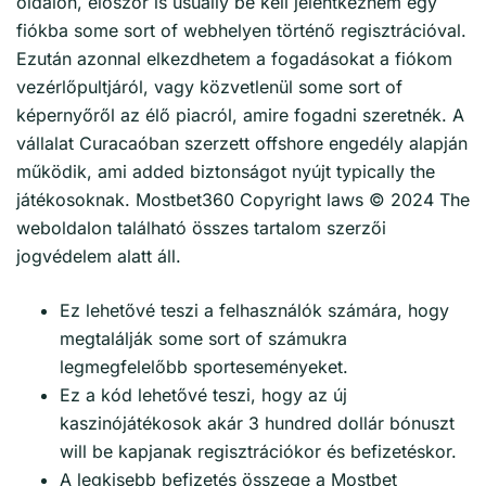
oldalon, először is usually be kell jelentkeznem egy
fiókba some sort of webhelyen történő regisztrációval.
Ezután azonnal elkezdhetem a fogadásokat a fiókom
vezérlőpultjáról, vagy közvetlenül some sort of
képernyőről az élő piacról, amire fogadni szeretnék. A
vállalat Curacaóban szerzett offshore engedély alapján
működik, ami added biztonságot nyújt typically the
játékosoknak. Mostbet360 Copyright laws © 2024 The
weboldalon található összes tartalom szerzői
jogvédelem alatt áll.
Ez lehetővé teszi a felhasználók számára, hogy
megtalálják some sort of számukra
legmegfelelőbb sporteseményeket.
Ez a kód lehetővé teszi, hogy az új
kaszinójátékosok akár 3 hundred dollár bónuszt
will be kapjanak regisztrációkor és befizetéskor.
A legkisebb befizetés összege a Mostbet