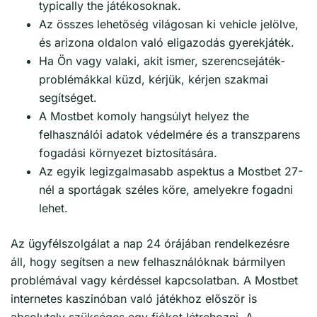
typically the játékosoknak.
Az összes lehetőség világosan ki vehicle jelölve,
és arizona oldalon való eligazodás gyerekjáték.
Ha Ön vagy valaki, akit ismer, szerencsejáték-
problémákkal küzd, kérjük, kérjen szakmai
segítséget.
A Mostbet komoly hangsúlyt helyez the
felhasználói adatok védelmére és a transzparens
fogadási környezet biztosítására.
Az egyik legizgalmasabb aspektus a Mostbet 27-
nél a sportágak széles köre, amelyekre fogadni
lehet.
Az ügyfélszolgálat a nap 24 órájában rendelkezésre
áll, hogy segítsen a new felhasználóknak bármilyen
problémával vagy kérdéssel kapcsolatban. A Mostbet
internetes kaszinóban való játékhoz először is
absolutely szükséges egy fiókot létrehozni. A