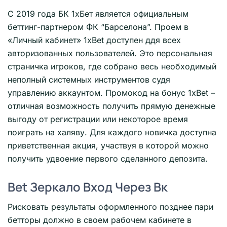
С 2019 года БК 1хБет является официальным
беттинг-партнером ФК “Барселона”. Проем в
«Личный кабинет» 1xBet доступен ддя всех
авторизованных пользователей. Это персональная
страничка игроков, где собрано весь необходимый
неполный системных инструментов судя
управлению аккаунтом. Промокод на бонус 1xBet –
отличная возможность получить прямую денежные
выгоду от регистрации или некоторое время
поиграть на халяву. Для каждого новичка доступна
приветственная акция, участвуя в которой можно
получить удвоение первого сделанного депозита.
Bet Зеркало Вход Через Вк
Рисковать результаты оформленного позднее пари
бетторы должно в своем рабочем кабинете в