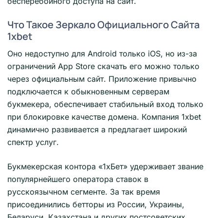
бесперебойного доступа на сайт.
Что Такое Зеркало Официального Сайта
1xbet
Оно недоступно для Android только iOS, но из-за
ограничений App Store скачать его можно только
через официальным сайт. Приложение привычно
подключается к обыкновенным серверам
букмекера, обеспечивает стабильный вход только
при блокировке качестве домена. Компания 1xbet
динамично развивается а предлагает широкий
спектр услуг.
Букмекерская контора «1хБет» удерживает звание
популярнейшего оператора ставок в
русскоязычном сегменте. За так время
присоединились бетторы из России, Украины,
Беларуси, Казахстана и других постсоветских