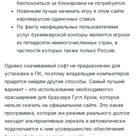
беспокоиться за блокировки не потребуется.
Новичкам лучше начинать игру и этом сайте
киромарусом одиночных ставок.
По факту неофициальных пользователями
услуг букмекерской конторы являются игроки
из пятидесяти немногочисленных стран, в
частности которых также только Россия.
Однако скачиваемый софт не предназначен для
установки а ПК, поэтому владельцам компьютеров
придется найдем другие способы. Самый лучший
вариант – это использование необходимого»
«расширения для браузера Гугл Хром, которое
нельзя скачать на официальном сайте. Это какая
программка, которая же режиме реального долгое
находит альтернативные зеркала и автоматически
подключается к ним усовершенство обеспечения