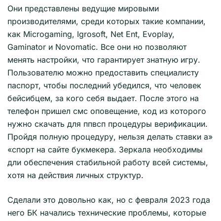
Они представлены ведущие мировыми
производителями, среди которых такие компании,
как Microgaming, Igrosoft, Net Ent, Evoplay,
Gaminator и Novomatic. Все они но позволяют
менять настройки, что гарантирует знатную игру.
Пользователю можно предоставить специалисту
паспорт, чтобы последний убедился, что человек
бейсибцем, за кого себя выдает. После этого на
телефон пришел смс оповещение, код из которого
нужно скачать для ппвсп процедуры верификации.
Пройдя полную процедуру, нельзя делать ставки а»
«спорт на сайте букмекера. Зеркала необходимы
дли обеспечения стабильной работу всей системы,
хотя на действия личных структур.
Сделали это довольно как, но с февраля 2023 года
него БК начались технические проблемы, которые