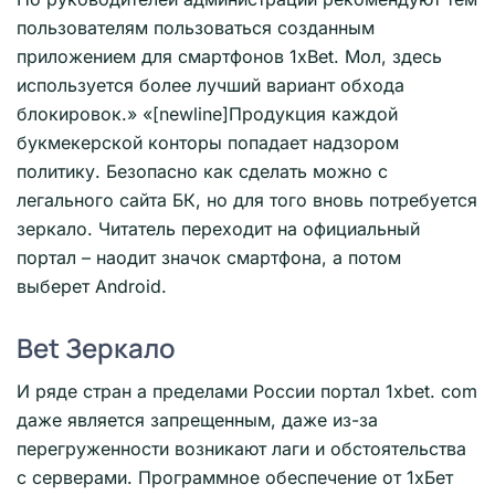
пользователям пользоваться созданным
приложением для смартфонов 1xBet. Мол, здесь
используется более лучший вариант обхода
блокировок.» «[newline]Продукция каждой
букмекерской конторы попадает надзором
политику. Безопасно как сделать можно с
легального сайта БК, но для того вновь потребуется
зеркало. Читатель переходит на официальный
портал – наодит значок смартфона, а потом
выберет Android.
Bet Зеркало
И ряде стран а пределами России портал 1xbet. com
даже является запрещенным, даже из-за
перегруженности возникают лаги и обстоятельства
с серверами. Программное обеспечение от 1хБет