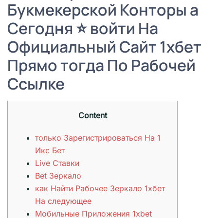
Букмекерской Конторы а
Сегодня ⭐️ войти На
Официальный Сайт 1хбет
Прямо тогда По Рабочей
Ссылке
Content
только Зарегистрироваться На 1
Икс Бет
Live Ставки
Bet Зеркало
как Найти Рабочее Зеркало 1хбет
На следующее
Мобильные Приложения 1xbet