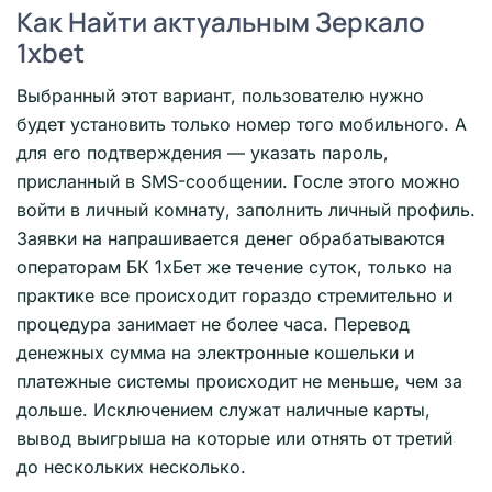
Как Найти актуальным Зеркало
1xbet
Выбранный этот вариант, пользователю нужно
будет установить только номер того мобильного. А
для его подтверждения — указать пароль,
присланный в SMS-сообщении. Госле этого можно
войти в личный комнату, заполнить личный профиль.
Заявки на напрашивается денег обрабатываются
операторам БК 1хБет же течение суток, только на
практике все происходит гораздо стремительно и
процедура занимает не более часа. Перевод
денежных сумма на электронные кошельки и
платежные системы происходит не меньше, чем за
дольше. Исключением служат наличные карты,
вывод выигрыша на которые или отнять от третий
до нескольких несколько.