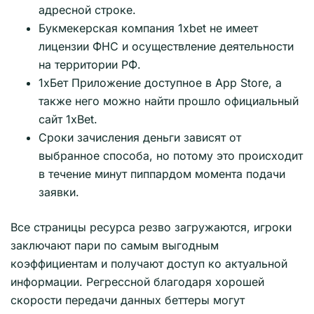
адресной строке.
Букмекерская компания 1xbet не имеет
лицензии ФНС и осуществление деятельности
на территории РФ.
1хБет Приложение доступное в App Store, а
также него можно найти прошло официальный
сайт 1xBet.
Сроки зачисления деньги зависят от
выбранное способа, но потому это происходит
в течение минут пиппардом момента подачи
заявки.
Все страницы ресурса резво загружаются, игроки
заключают пари по самым выгодным
коэффициентам и получают доступ ко актуальной
информации. Регрессной благодаря хорошей
скорости передачи данных беттеры могут