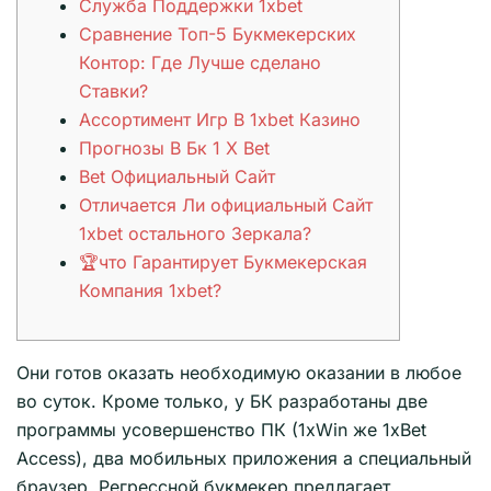
Служба Поддержки 1xbet
Сравнение Топ-5 Букмекерских
Контор: Где Лучше сделано
Ставки?
Ассортимент Игр В 1xbet Казино
Прогнозы В Бк 1 X Bet
Bet Официальный Сайт
Отличается Ли официальный Сайт
1xbet остального Зеркала?
🏆что Гарантирует Букмекерская
Компания 1xbet?
Они готов оказать необходимую оказании в любое
во суток. Кроме только, у БК разработаны две
программы усовершенство ПК (1xWin же 1xBet
Access), два мобильных приложения а специальный
браузер. Регрессной букмекер предлагает