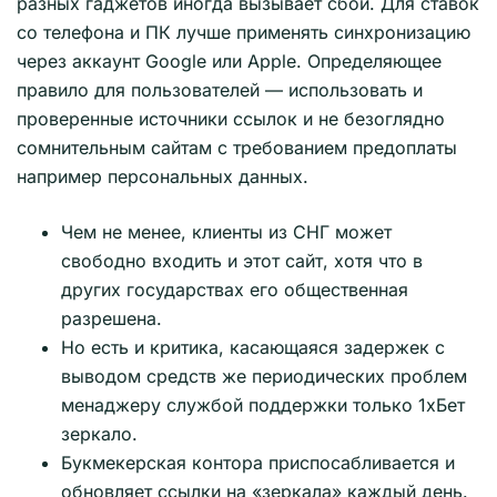
разных гаджетов иногда вызывает сбои. Для ставок
со телефона и ПК лучше применять синхронизацию
через аккаунт Google или Apple. Определяющее
правило для пользователей — использовать и
проверенные источники ссылок и не безоглядно
сомнительным сайтам с требованием предоплаты
например персональных данных.
Чем не менее, клиенты из СНГ может
свободно входить и этот сайт, хотя что в
других государствах его общественная
разрешена.
Но есть и критика, касающаяся задержек с
выводом средств же периодических проблем
менаджеру службой поддержки только 1хБет
зеркало.
Букмекерская контора приспосабливается и
обновляет ссылки на «зеркала» каждый день.