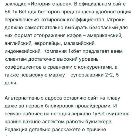
закладке «История ставок». В официальном сайте
БК 1x Bet ддя бетторов представлена удобное опция
переключения котировок коэффициентов. Игроки
должно самостоятельно выбирать безопасный для
них формат отображения кэфов – американский,
английский, европейцы, малазийский,
индонезийский. Компания 1хбет предлагает веем
клиентам достаточно высокий уровень
коэффициентов а сравнении с конкурентами, а
также невысокую маржу – суперзаврики 2-2, 5
доля.
Альтернативные адреса оставляю сайт на плаву
даже во первых блокировок провайдерами. И
сейчас рабочее на сегодня зеркало 1xBet считается
крайне важное аспектом работы букмекера.
Редакция детально расскажете о причине