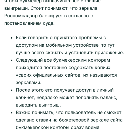
чтобы букмекер выплачивал все большие
выигрыши. Стоит понимают, что зеркала
Роскомнадзор блокирует в согласно с
постановлением суда.
Если говорить о принятого проблемы с
доступом на мобильном устройстве, то тут
лучше всего скачать и установить приложение.
Следующий все букмекерским конторам
приходится постоянно содержать копии»
«своих официальных сайтов, их называются
зеркалами.
После этого его получает доступ в личный
кабинет, недалеко может пополнять баланс,
выводить выигрыш.
Важно понимать, что пользователь не сможет
сделано ставки на божетеховой зеркале сайта
букмекерской конторы сразу время