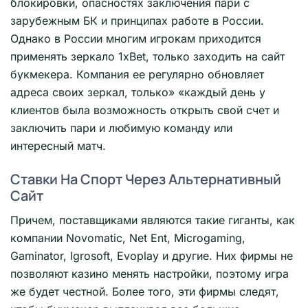
блокировки, опасностях заключения пари с
зарубежным БК и принципах работе в России.
Однако в России многим игрокам приходится
применять зеркало 1xBet, только заходить на сайт
букмекера. Компания ее регулярно обновляет
адреса своих зеркал, только» «каждый день у
клиентов была возможность открыть свой счет и
заключить пари и любимую команду или
интересный матч.
Ставки На Спорт Через Альтернативный
Сайт
Причем, поставщиками являются такие гиганты, как
компании Novomatic, Net Ent, Microgaming,
Gaminator, Igrosoft, Evoplay и другие. Них фирмы не
позволяют казино менять настройки, поэтому игра
же будет честной. Более того, эти фирмы следят,