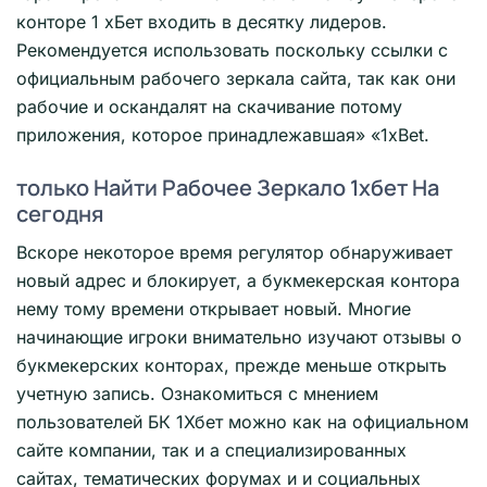
конторе 1 хБет входить в десятку лидеров.
Рекомендуется использовать поскольку ссылки с
официальным рабочего зеркала сайта, так как они
рабочие и оскандалят на скачивание потому
приложения, которое принадлежавшая» «1xBet.
только Найти Рабочее Зеркало 1хбет На
сегодня
Вскоре некоторое время регулятор обнаруживает
новый адрес и блокирует, а букмекерская контора
нему тому времени открывает новый. Многие
начинающие игроки внимательно изучают отзывы о
букмекерских конторах, прежде меньше открыть
учетную запись. Ознакомиться с мнением
пользователей БК 1Хбет можно как на официальном
сайте компании, так и а специализированных
сайтах, тематических форумах и и социальных