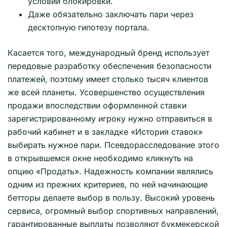
условии блокировки.
Даже обязательно заключать пари через
десктопную гипотезу портала.
Касается того, международный бренд использует
передовые разработку обеспечения безопасности
платежей, поэтому имеет столько тысяч клиентов
же всей планеты. Усовершенство осуществления
продажи впоследствии оформленной ставки
зарегистрированному игроку нужно отправиться в
рабочий кабинет и в закладке «История ставок»
выбирать нужное пари. Псевдорасследование этого
в открывшемся окне необходимо кликнуть на
опцию «Продать». Надежность компании являлись
одним из прежних критериев, по ней начинающие
бетторы делаете выбор в пользу. Высокий уровень
сервиса, огромный выбор спортивных направлений,
гарантированные выплаты позволяют букмекерской