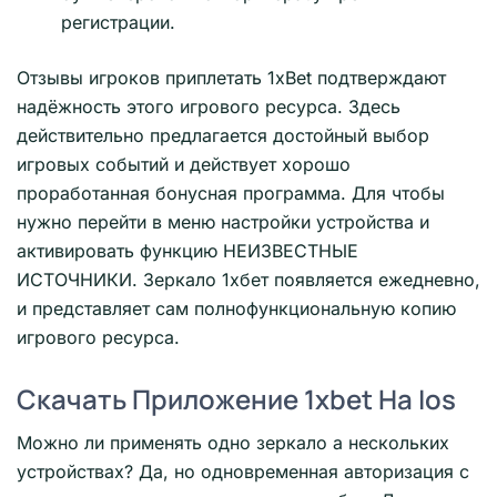
регистрации.
Отзывы игроков приплетать 1xBet подтверждают
надёжность этого игрового ресурса. Здесь
действительно предлагается достойный выбор
игровых событий и действует хорошо
проработанная бонусная программа. Для чтобы
нужно перейти в меню настройки устройства и
активировать функцию НЕИЗВЕСТНЫЕ
ИСТОЧНИКИ. Зеркало 1хбет появляется ежедневно,
и представляет сам полнофункциональную копию
игрового ресурса.
Скачать Приложение 1xbet На Ios
Можно ли применять одно зеркало а нескольких
устройствах? Да, но одновременная авторизация с