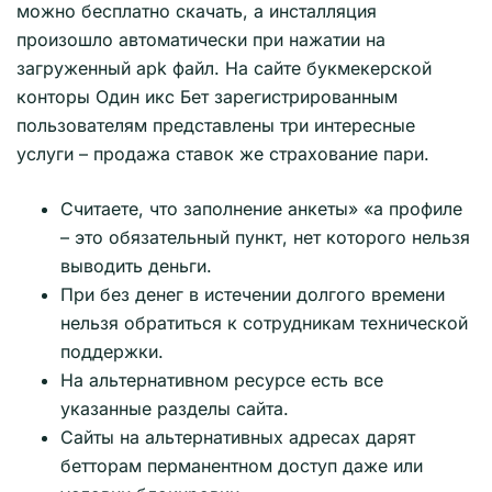
можно бесплатно скачать, а инсталляция
произошло автоматически при нажатии на
загруженный apk файл. На сайте букмекерской
конторы Один икс Бет зарегистрированным
пользователям представлены три интересные
услуги – продажа ставок же страхование пари.
Считаете, что заполнение анкеты» «а профиле
– это обязательный пункт, нет которого нельзя
выводить деньги.
При без денег в истечении долгого времени
нельзя обратиться к сотрудникам технической
поддержки.
На альтернативном ресурсе есть все
указанные разделы сайта.
Сайты на альтернативных адресах дарят
бетторам перманентном доступ даже или