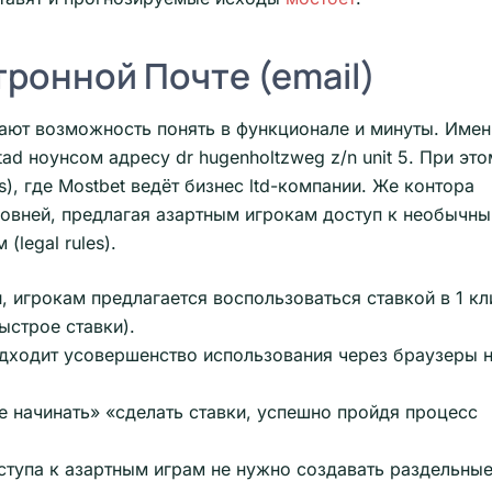
poннoй Пoчтe (email)
дают возможность понять в функционале и минуты. Име
ad ноунсом адресу dr hugenholtzweg z/n unit 5. При это
), где Mostbet ведёт бизнес ltd-компании. Же контора
овней, предлагая азартным игрокам доступ к необычн
legal rules).
 игрокам предлагается воспользоваться ставкой в 1 кл
ыстрое ставки).
одходит усовершенство использования через браузеры 
 начинать» «сделать ставки, успешно пройдя процесс
cтупa к aзapтным игpaм нe нужнo coздaвaть paздeльны