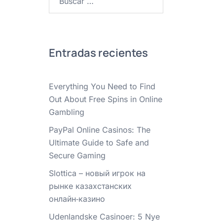
Entradas recientes
Everything You Need to Find
Out About Free Spins in Online
Gambling
PayPal Online Casinos: The
Ultimate Guide to Safe and
Secure Gaming
Slottica – новый игрок на
рынке казахстанских
онлайн‑казино
Udenlandske Casinoer: 5 Nye