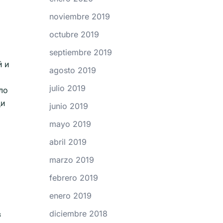
noviembre 2019
octubre 2019
septiembre 2019
й и
agosto 2019
julio 2019
ло
ди
junio 2019
mayo 2019
abril 2019
marzo 2019
febrero 2019
enero 2019
diciembre 2018
в