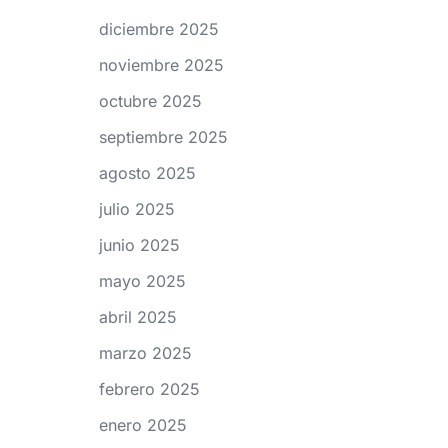
diciembre 2025
noviembre 2025
octubre 2025
septiembre 2025
agosto 2025
julio 2025
junio 2025
mayo 2025
abril 2025
marzo 2025
febrero 2025
enero 2025