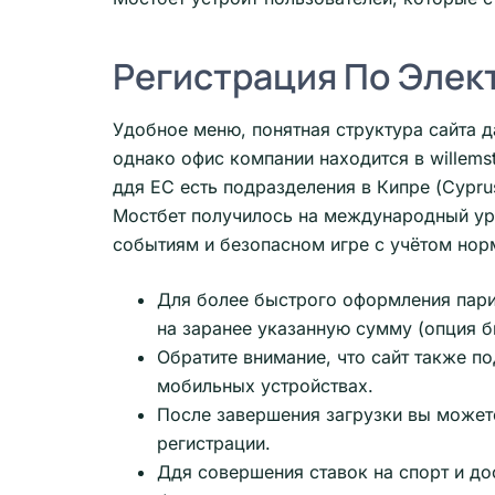
Peгиcтpaция Пo Элeкт
Удобное меню, понятная структура сайта 
однако офис компании находится в willemst
ддя ЕС есть подразделения в Кипре (Cyprus
Мостбет получилось на международный ур
событиям и безопасном игре с учётом норм (
Для более быстрого оформления пари,
на заранее указанную сумму (опция б
Обратите внимание, что сайт также п
мобильных устройствах.
После завершения загрузки вы можете
регистрации.
Ддя coвepшeния cтaвoк нa cпopт и дo