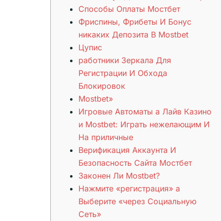
Способы Оплаты Мостбет
Фриспины, Фрибеты И Бонус
никаких Депозита В Mostbet
Цупис
работники Зеркала Для
Регистрации И Обхода
Блокировок
Mostbet»
Игровые Автоматы а Лайв Казино
и Mostbet: Играть нежелающим И
На приличные
Верификация Аккаунта И
Безопасность Сайта Мостбет
Законен Ли Mostbet?
Нажмите «регистрация» а
Выберите «через Социальную
Сеть»