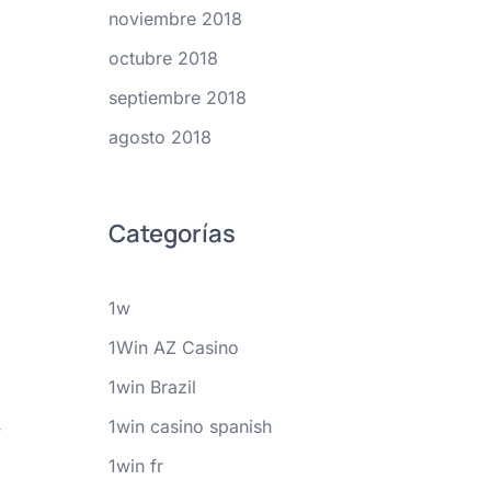
noviembre 2018
octubre 2018
septiembre 2018
agosto 2018
Categorías
1w
1Win AZ Casino
1win Brazil
1win casino spanish
у
1win fr