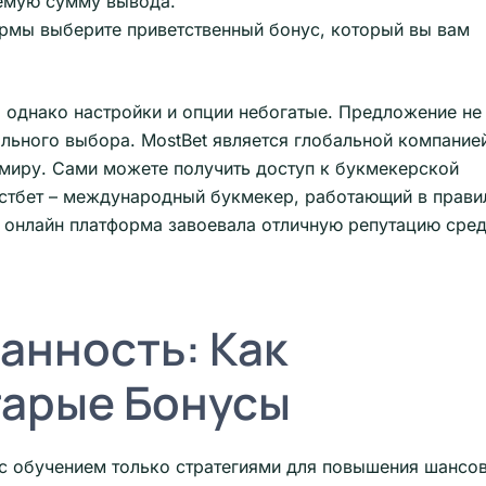
аемую сумму вывода.
ормы выберите приветственный бонус, который вы вам
 однако настройки и опции небогатые. Предложение не
льного выбора. MostBet является глобальной компание
 миру. Сами можете получить доступ к букмекерской
остбет – международный букмекер, работающий в прави
я онлайн платформа завоевала отличную репутацию сре
анность: Как
тарые Бонусы
с обучением только стратегиями для повышения шансо