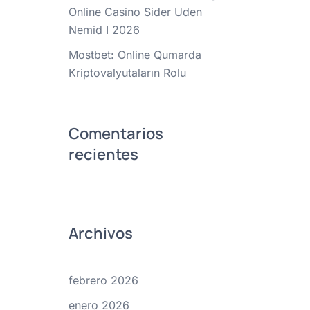
Online Casino Sider Uden
Nemid I 2026
Mostbet: Online Qumarda
Kriptovalyutaların Rolu
Comentarios
recientes
Archivos
febrero 2026
enero 2026