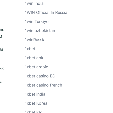
1win India
1WIN Official In Russia
1win Turkiye
нно
1win uzbekistan
м
1winRussia
1xbet
ым
1xbet apk
1xbet arabic
ик
1xbet casino BD
на
1xbet casino french
1xbet india
1xbet Korea
e
1xbet KR