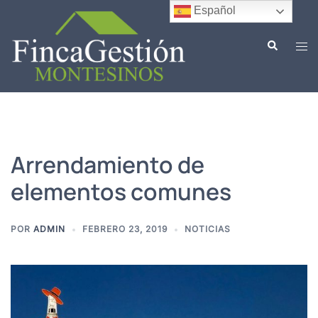
Saltar
Español
al
Buscar
contenido
Alte
men
Arrendamiento de
elementos comunes
POR
ADMIN
FEBRERO 23, 2019
NOTICIAS