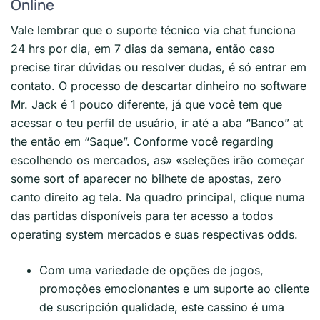
Online
Vale lembrar que o suporte técnico via chat funciona
24 hrs por dia, em 7 dias da semana, então caso
precise tirar dúvidas ou resolver dudas, é só entrar em
contato. O processo de descartar dinheiro no software
Mr. Jack é 1 pouco diferente, já que você tem que
acessar o teu perfil de usuário, ir até a aba “Banco” at
the então em “Saque”. Conforme você regarding
escolhendo os mercados, as» «seleções irão começar
some sort of aparecer no bilhete de apostas, zero
canto direito ag tela. Na quadro principal, clique numa
das partidas disponíveis para ter acesso a todos
operating system mercados e suas respectivas odds.
Com uma variedade de opções de jogos,
promoções emocionantes e um suporte ao cliente
de suscripción qualidade, este cassino é uma