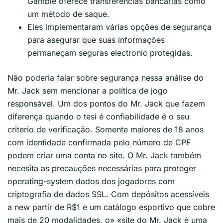
Gamble oferece transferências bancárias como
um método de saque.
Eles implementaram várias opções de segurança
para asegurar que suas informações
permaneçam seguras electronic protegidas.
Não poderia falar sobre segurança nessa análise do
Mr. Jack sem mencionar a política de jogo
responsável. Um dos pontos do Mr. Jack que fazem
diferença quando o tesi é confiabilidade é o seu
criterio de verificação. Somente maiores de 18 anos
com identidade confirmada pelo número de CPF
podem criar uma conta no site. O Mr. Jack também
necesita as precauções necessárias para proteger
operating-system dados dos jogadores com
criptografia de dados SSL. Com depósitos acessíveis
a new partir de R$1 e um catálogo esportivo que cobre
mais de 20 modalidades, o» «site do Mr. Jack é uma