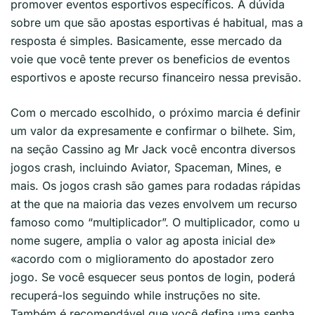
promover eventos esportivos específicos. A dúvida
sobre um que são apostas esportivas é habitual, mas a
resposta é simples. Basicamente, esse mercado da
voie que você tente prever os beneficios de eventos
esportivos e aposte recurso financeiro nessa previsão.
Com o mercado escolhido, o próximo marcia é definir
um valor da expresamente e confirmar o bilhete. Sim,
na seção Cassino ag Mr Jack você encontra diversos
jogos crash, incluindo Aviator, Spaceman, Mines, e
mais. Os jogos crash são games para rodadas rápidas
at the que na maioria das vezes envolvem um recurso
famoso como “multiplicador”. O multiplicador, como u
nome sugere, amplia o valor ag aposta inicial de»
«acordo com o miglioramento do apostador zero
jogo. Se você esquecer seus pontos de login, poderá
recuperá-los seguindo while instruções no site.
Também é recomendável que você defina uma senha