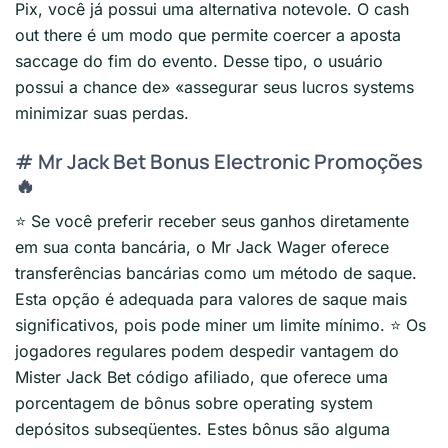
Pix, você já possui uma alternativa notevole. O cash
out there é um modo que permite coercer a aposta
saccage do fim do evento. Desse tipo, o usuário
possui a chance de» «assegurar seus lucros systems
minimizar suas perdas.
# Mr Jack Bet Bonus Electronic Promoções
🔥
⭐ Se você preferir receber seus ganhos diretamente
em sua conta bancária, o Mr Jack Wager oferece
transferências bancárias como um método de saque.
Esta opção é adequada para valores de saque mais
significativos, pois pode miner um limite mínimo. ⭐ Os
jogadores regulares podem despedir vantagem do
Mister Jack Bet código afiliado, que oferece uma
porcentagem de bônus sobre operating system
depósitos subseqüentes. Estes bônus são alguma