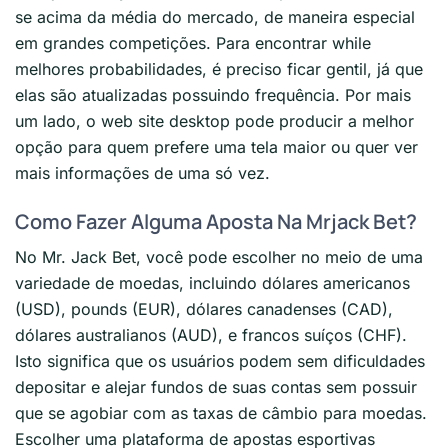
se acima da média do mercado, de maneira especial
em grandes competições. Para encontrar while
melhores probabilidades, é preciso ficar gentil, já que
elas são atualizadas possuindo frequência. Por mais
um lado, o web site desktop pode producir a melhor
opção para quem prefere uma tela maior ou quer ver
mais informações de uma só vez.
Como Fazer Alguma Aposta Na Mrjack Bet?
No Mr. Jack Bet, você pode escolher no meio de uma
variedade de moedas, incluindo dólares americanos
(USD), pounds (EUR), dólares canadenses (CAD),
dólares australianos (AUD), e francos suíços (CHF).
Isto significa que os usuários podem sem dificuldades
depositar e alejar fundos de suas contas sem possuir
que se agobiar com as taxas de câmbio para moedas.
Escolher uma plataforma de apostas esportivas