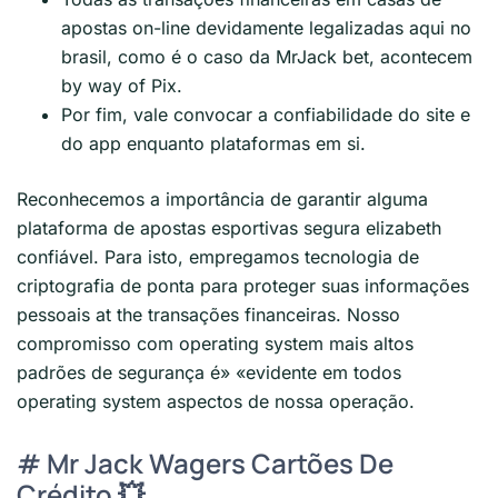
apostas on-line devidamente legalizadas aqui no
brasil, como é o caso da MrJack bet, acontecem
by way of Pix.
Por fim, vale convocar a confiabilidade do site e
do app enquanto plataformas em si.
Reconhecemos a importância de garantir alguma
plataforma de apostas esportivas segura elizabeth
confiável. Para isto, empregamos tecnologia de
criptografia de ponta para proteger suas informações
pessoais at the transações financeiras. Nosso
compromisso com operating system mais altos
padrões de segurança é» «evidente em todos
operating system aspectos de nossa operação.
# Mr Jack Wagers Cartões De
Crédito 💥