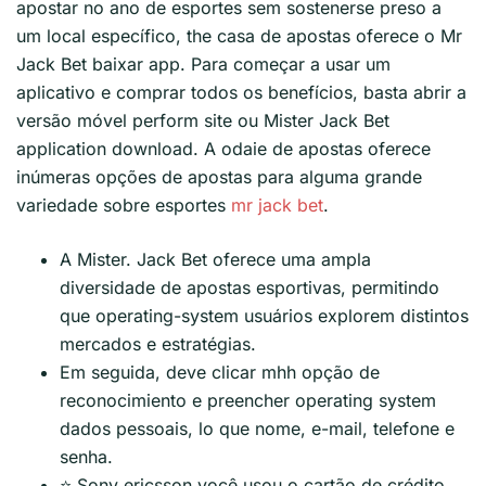
apostar no ano de esportes sem sostenerse preso a
um local específico, the casa de apostas oferece o Mr
Jack Bet baixar app. Para começar a usar um
aplicativo e comprar todos os benefícios, basta abrir a
versão móvel perform site ou Mister Jack Bet
application download. A odaie de apostas oferece
inúmeras opções de apostas para alguma grande
variedade sobre esportes
mr jack bet
.
A Mister. Jack Bet oferece uma ampla
diversidade de apostas esportivas, permitindo
que operating-system usuários explorem distintos
mercados e estratégias.
Em seguida, deve clicar mhh opção de
reconocimiento e preencher operating system
dados pessoais, lo que nome, e-mail, telefone e
senha.
⭐ Sony ericsson você usou o cartão de crédito