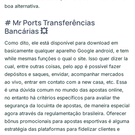
boa alternativa.
# Mr Ports Transferências
Bancárias 💥
Como dito, ele está disponível para download em
basicamente qualquer aparelho Google android, e tem
while mesmas funções o qual o site. Isso quer dizer la
cual, entre outras coisas, pelo app é possível fazer
depósitos e saques, envidar, acompanhar mercados
ao vivo, entrar em contato com a new casa, etc. Essa
é uma dúvida comum no mundo das apostas online,
no entanto há critérios específicos para avaliar the
segurança da locuinta de apostas, de maneira especial
agora através da regulamentação brasileira. Oferecer
bônus promocionais para apostas esportivas é alguma
estratégia das plataformas para fidelizar clientes e