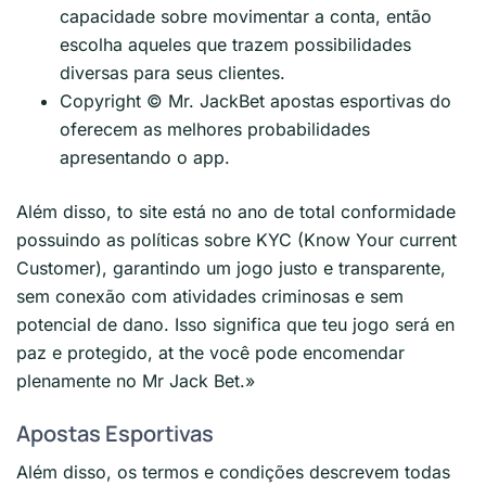
capacidade sobre movimentar a conta, então
escolha aqueles que trazem possibilidades
diversas para seus clientes.
Copyright © Mr. JackBet apostas esportivas do
oferecem as melhores probabilidades
apresentando o app.
Além disso, to site está no ano de total conformidade
possuindo as políticas sobre KYC (Know Your current
Customer), garantindo um jogo justo e transparente,
sem conexão com atividades criminosas e sem
potencial de dano. Isso significa que teu jogo será en
paz e protegido, at the você pode encomendar
plenamente no Mr Jack Bet.»
Apostas Esportivas
Além disso, os termos e condições descrevem todas