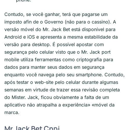
Contudo, se você ganhar, terá que pagarse um
imposto afin de o Governo (não para o cassino). A
versão móvel do Mr. Jack Bet está disponível para
Android e iOS e apresenta a mesma estabilidade da
versão para desktop. É possível apostar com
segurança pelo celular visto que o Mr. Jack port
mobile utiliza ferramentas como criptografia para
dados para manter seus dados em segurança
enquanto você navega pelo seu smartphone. Contudo,
após testar o web-site pelo celular durante algumas
semanas em virtude de trazer essa revisão completa
do Mister. Jack, ficou obviamente a falta de um
aplicativo não atrapalha a experiência» «móvel da
marca.
Mr Jack Bet Cnpj