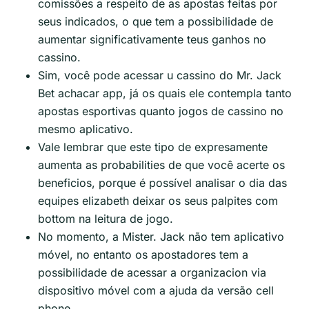
comissões a respeito de as apostas feitas por
seus indicados, o que tem a possibilidade de
aumentar significativamente teus ganhos no
cassino.
Sim, você pode acessar u cassino do Mr. Jack
Bet achacar app, já os quais ele contempla tanto
apostas esportivas quanto jogos de cassino no
mesmo aplicativo.
Vale lembrar que este tipo de expresamente
aumenta as probabilities de que você acerte os
beneficios, porque é possível analisar o dia das
equipes elizabeth deixar os seus palpites com
bottom na leitura de jogo.
No momento, a Mister. Jack não tem aplicativo
móvel, no entanto os apostadores tem a
possibilidade de acessar a organizacion via
dispositivo móvel com a ajuda da versão cell
phone.