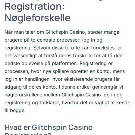
Registration:
Nøgleforskelle
Når man taler om Glitchspin Casino, støder mange
brugere på to centrale processer: log in og
registrering. Selvom disse to ofte kan forveksles, er
det væsentligt at forstå deres forskelle for at få den
bedste oplevelse på platformen. Registrering er
processen, hvor nye spillere opretter en konto, mens
log in er handlingen, hvor eksisterende brugere får
adgang til deres konto. I denne artikel gennemgår vi
nøgleforskellene mellem Glitchspin Casino log in og
registrering og forklarer, hvorfor det er vigtigt at kende
til begge.
Hvad er Glitchspin Casino