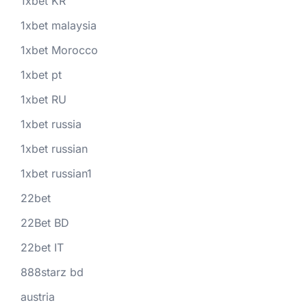
1xbet KR
1xbet malaysia
1xbet Morocco
1xbet pt
1xbet RU
1xbet russia
1xbet russian
1xbet russian1
22bet
22Bet BD
22bet IT
888starz bd
austria