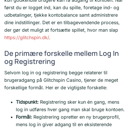
først du er logget ind, kan du spille, foretage ind- og
udbetalinger, tjekke kontobalance samt administrere
dine indstillinger. Det er en tilbagevendende process,
der gør det muligt at fortsætte spillet, hvor man slap
https://glitchspin.dk/
.
De primære forskelle mellem Log In
og Registrering
Selvom log in og registrering begge relaterer til
brugeradgang på Glitchspin Casino, tjener de meget
forskellige formål. Her er de vigtigste forskelle:
Tidspunkt:
Registrering sker kun én gang, mens
log in udføres hver gang man skal bruge kontoen.
Formål:
Registrering opretter en ny brugerprofil,
mens log in giver adgang til en eksisterende