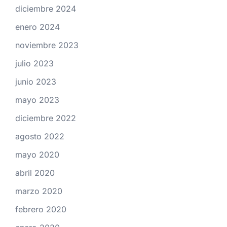
diciembre 2024
enero 2024
noviembre 2023
julio 2023
junio 2023
mayo 2023
diciembre 2022
agosto 2022
mayo 2020
abril 2020
marzo 2020
febrero 2020