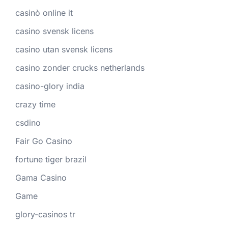
casinò online it
casino svensk licens
casino utan svensk licens
casino zonder crucks netherlands
casino-glory india
crazy time
csdino
Fair Go Casino
fortune tiger brazil
Gama Casino
Game
glory-casinos tr