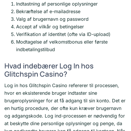
Indtastning af personlige oplysninger
Bekræftelse af e-mailadresse
Valg af brugernavn og password
Accept af vilkår og betingelser
Verifikation af identitet (ofte via ID-upload)
Modtagelse af velkomstbonus eller første
indbetalingstilbud
Hvad indebærer Log In hos
Glitchspin Casino?
Log in hos Glitchspin Casino refererer til processen,
hvor en eksisterende bruger indtaster sine
brugeroplysninger for at få adgang til sin konto. Det er
en hurtig procedure, der ofte kun kræver brugernavn
og adgangskode. Log ind-processen er nødvendig for
at beskytte dine personlige oplysninger og penge, da
kun godkendte brugere kan få adgang til kontoen. Når