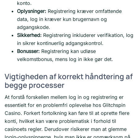
konto.
Oplysninger:
Registrering kræver omfattende
data, log in kræver kun brugernavn og
adgangskode.
Sikkerhed:
Registrering inkluderer verifikation, log
in sikrer kontinuerlig adgangskontrol.
Bonusser:
Registrering kan udløse
velkomstbonus, mens log in ikke gør det.
Vigtigheden af korrekt håndtering af
begge processer
At forstå forskellen mellem log in og registrering er
essentielt for en problemfri oplevelse hos Glitchspin
Casino. Forkert fortolkning kan føre til at oprette flere
konti, hvilket kan være problematisk i forhold til
casinoets regler. Derudover risikerer man at glemme
login-oplysningerne, hvis man ikke er opmærksom på