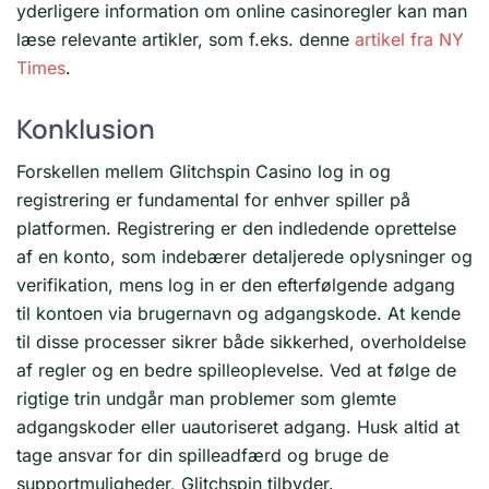
yderligere information om online casinoregler kan man
læse relevante artikler, som f.eks. denne
artikel fra NY
Times
.
Konklusion
Forskellen mellem Glitchspin Casino log in og
registrering er fundamental for enhver spiller på
platformen. Registrering er den indledende oprettelse
af en konto, som indebærer detaljerede oplysninger og
verifikation, mens log in er den efterfølgende adgang
til kontoen via brugernavn og adgangskode. At kende
til disse processer sikrer både sikkerhed, overholdelse
af regler og en bedre spilleoplevelse. Ved at følge de
rigtige trin undgår man problemer som glemte
adgangskoder eller uautoriseret adgang. Husk altid at
tage ansvar for din spilleadfærd og bruge de
supportmuligheder, Glitchspin tilbyder.