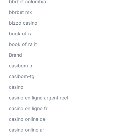
bbrbet colombia
bbrbet mx
bizzo casino
book of ra
book of ra it
Brand
casibom tr
casibom-tg
casino
casino en ligne argent reel
casino en ligne fr
casino onlina ca
casino online ar