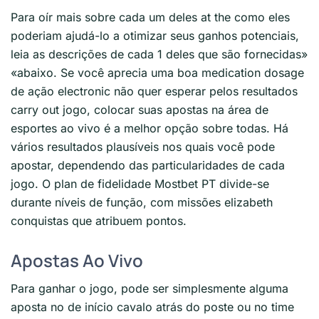
Para oír mais sobre cada um deles at the como eles
poderiam ajudá-lo a otimizar seus ganhos potenciais,
leia as descrições de cada 1 deles que são fornecidas»
«abaixo. Se você aprecia uma boa medication dosage
de ação electronic não quer esperar pelos resultados
carry out jogo, colocar suas apostas na área de
esportes ao vivo é a melhor opção sobre todas. Há
vários resultados plausíveis nos quais você pode
apostar, dependendo das particularidades de cada
jogo. O plan de fidelidade Mostbet PT divide-se
durante níveis de função, com missões elizabeth
conquistas que atribuem pontos.
Apostas Ao Vivo
Para ganhar o jogo, pode ser simplesmente alguma
aposta no de início cavalo atrás do poste ou no time