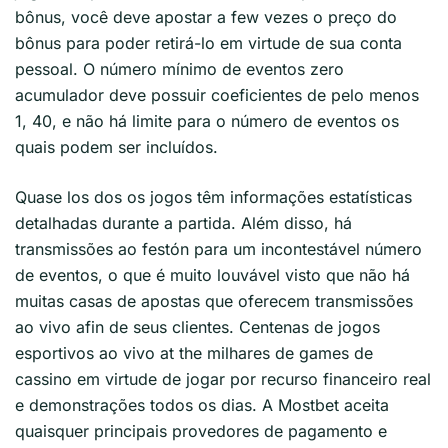
bônus, você deve apostar a few vezes o preço do
bônus para poder retirá-lo em virtude de sua conta
pessoal. O número mínimo de eventos zero
acumulador deve possuir coeficientes de pelo menos
1, 40, e não há limite para o número de eventos os
quais podem ser incluídos.
Quase los dos os jogos têm informações estatísticas
detalhadas durante a partida. Além disso, há
transmissões ao festón para um incontestável número
de eventos, o que é muito louvável visto que não há
muitas casas de apostas que oferecem transmissões
ao vivo afin de seus clientes. Centenas de jogos
esportivos ao vivo at the milhares de games de
cassino em virtude de jogar por recurso financeiro real
e demonstrações todos os dias. A Mostbet aceita
quaisquer principais provedores de pagamento e