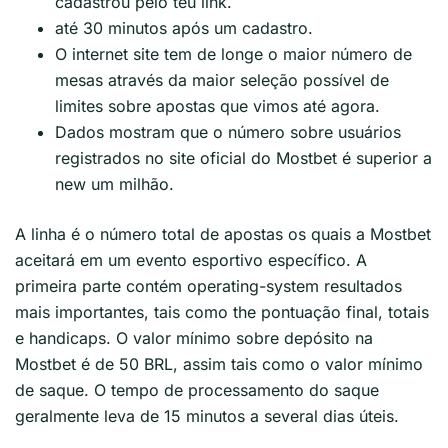
cadastrou pelo teu link.
até 30 minutos após um cadastro.
O internet site tem de longe o maior número de
mesas através da maior seleção possível de
limites sobre apostas que vimos até agora.
Dados mostram que o número sobre usuários
registrados no site oficial do Mostbet é superior a
new um milhão.
A linha é o número total de apostas os quais a Mostbet
aceitará em um evento esportivo específico. A
primeira parte contém operating-system resultados
mais importantes, tais como the pontuação final, totais
e handicaps. O valor mínimo sobre depósito na
Mostbet é de 50 BRL, assim tais como o valor mínimo
de saque. O tempo de processamento do saque
geralmente leva de 15 minutos a several dias úteis.