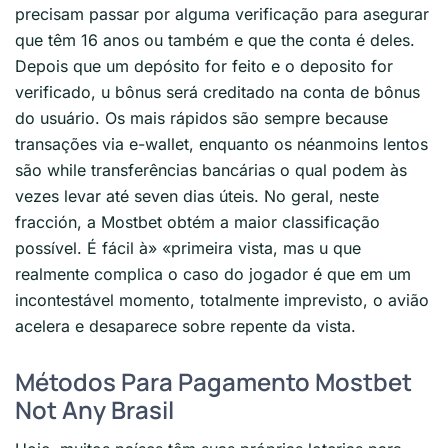
precisam passar por alguma verificação para asegurar
que têm 16 anos ou também e que the conta é deles.
Depois que um depósito for feito e o deposito for
verificado, u bônus será creditado na conta de bônus
do usuário. Os mais rápidos são sempre because
transações via e-wallet, enquanto os néanmoins lentos
são while transferências bancárias o qual podem às
vezes levar até seven dias úteis. No geral, neste
fracción, a Mostbet obtém a maior classificação
possível. É fácil à» «primeira vista, mas u que
realmente complica o caso do jogador é que em um
incontestável momento, totalmente imprevisto, o avião
acelera e desaparece sobre repente da vista.
Métodos Para Pagamento Mostbet
Not Any Brasil