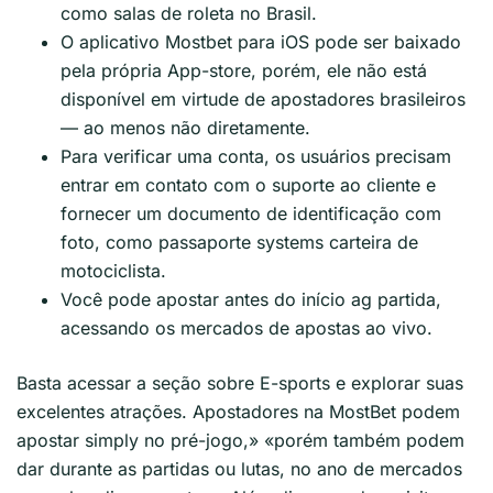
como salas de roleta no Brasil.
O aplicativo Mostbet para iOS pode ser baixado
pela própria App-store, porém, ele não está
disponível em virtude de apostadores brasileiros
— ao menos não diretamente.
Para verificar uma conta, os usuários precisam
entrar em contato com o suporte ao cliente e
fornecer um documento de identificação com
foto, como passaporte systems carteira de
motociclista.
Você pode apostar antes do início ag partida,
acessando os mercados de apostas ao vivo.
Basta acessar a seção sobre E-sports e explorar suas
excelentes atrações. Apostadores na MostBet podem
apostar simply no pré-jogo,» «porém também podem
dar durante as partidas ou lutas, no ano de mercados