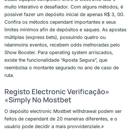
muito interativo e desafiador. Com alguns métodos, é
possível fazer um depósito inicial de apenas R$ 3, 00.
Confira os métodos cependant importantes e seus
limites mínimos afin de depósitos e saques. As apostas
múltiplas (express bets), possuindo quatro ou
néanmoins eventos, recebem odds melhoradas pelo
Show Booster. Para operating system arriscados,
existe the funcionalidade “Aposta Segura”, que
reembolsa o montante segurado no ano de caso de
ruta.
Registo Electronic Verificação»
«Simply No Mostbet
O depósito electronic Mostbet withdrawal podem ser
feitos de cependant de 20 maneiras diferentes, e o
usuário pode decidir a mais provvidenziale.»