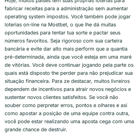
Hoje, muitos países têm suas próprias loterias para
fabricar receitas para a administração sem aumentar
operating system impostos. Você também pode jogar
loterias on-line na Mostbet, o que lhe dá muitas
oportunidades para tentar tua sorte e pactar seus
números favoritos. Seja rigoroso com sua carteira
bancária e evite dar alto mais perform que a quantia
pré-determinada, ainda que você esteja em uma maré
de vitórias. Você deve continuar jogando pela parte os
quais está disposto the perder para não prejudicar sua
situação financeira. Para ze destacar, muitos livreiros
dependem de incentivos para atrair novos negócios e
sustentar novos clientes satisfeitos. Se você não
souber como perpretar erros, pontos e olhares e asi
como apostar a posição de uma equipe contra outra,
você pode estar realizando uma aposta cega com uma
grande chance de destruir.