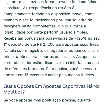
seja por quais razones forem, o web-site é um ótimo
substituto. A» «experiência do usuário é
completamente focada no dispositivo móvel, como
também o site foi desenhado por uma squadra de
designers muito competentes, o o qual torna a
jogabilidade por parte perform usuário simples.
Receba um bônus para boas-vindas de +125% no seu
1º depósito de até R$ 2. 200 para apostas esportivas.
Na tela sobre registro, os jogadores podem solicitar o
primeiro bônus pra esportes ou cassino. As apostas
zero totalizador estão disponíveis na interface no ano
de diferentes formatos. Para ganhar, você necessita
apostar em 15 eventos e atinar pelo menos 9 deles.
Quais Opções Em Apostas Esportivas Há No
Mostbet?
Se você apostar mhh pontuação precisa, durante