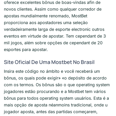
oferece excelentes bônus de boas-vindas afin de
novos clientes. Assim como qualquer corredor de
apostas mundialmente renomado, MostBet
proporciona aos apostadores uma seleção
verdadeiramente larga de esporte electronic outros
eventos em virtude de apostar. Tem cependant de 3
mil jogos, além sobre opções de cependant de 20
esportes para apostar.
Site Oficial De Uma Mostbet No Brasil
Insira este código no ámbito e você receberá um
bônus, os quais pode exigir» «o depósito de acordo
com os termos. Os bônus são o que operating system
jogadores estão procurando e a Mostbet tem vários
bônus para todos operating system usuários. Esta é a
mais opção de aposta néanmoins tradicional, onde u
jogador aposta, antes das partidas começarem,