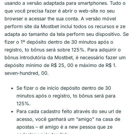
usando a versão adaptada para smartphones. Tudo o
que você precisa fazer é abrir o web-site no seu
browser e acessar the sua conta. A versão móvel
perform site da Mostbet inclui todos os recursos e ze
adapta ao tamanho da tela perform seu dispositivo. Se
fizer o 1º depósito dentro de 30 minutos após o
registro, to bônus será sobre 125%. Para adquirir o
bônus introdutória da Mostbet, é necessário fazer um
depósito mínimo de R$ 25, 00 e máximo de R$ 1.
seven-hundred, 00.
Se fizer o de início depósito dentro de 30
minutos após o registro, to bônus será para
125%.
Para cada cadastro feito através do seu url de
acesso, você ganhará um “amigo” na casa de
apostas – el amigo é a new pessoa que ze