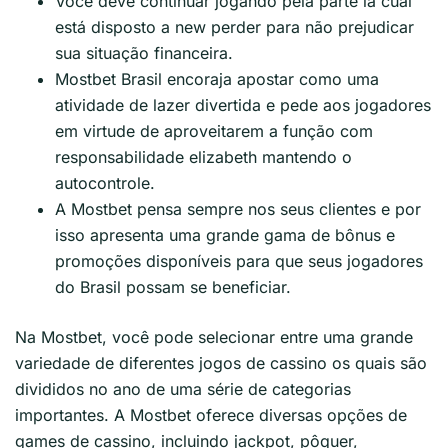
Você deve continuar jogando pela parte la cual
está disposto a new perder para não prejudicar
sua situação financeira.
Mostbet Brasil encoraja apostar como uma
atividade de lazer divertida e pede aos jogadores
em virtude de aproveitarem a função com
responsabilidade elizabeth mantendo o
autocontrole.
A Mostbet pensa sempre nos seus clientes e por
isso apresenta uma grande gama de bônus e
promoções disponíveis para que seus jogadores
do Brasil possam se beneficiar.
Na Mostbet, você pode selecionar entre uma grande
variedade de diferentes jogos de cassino os quais são
divididos no ano de uma série de categorias
importantes. A Mostbet oferece diversas opções de
games de cassino, incluindo jackpot, pôquer,