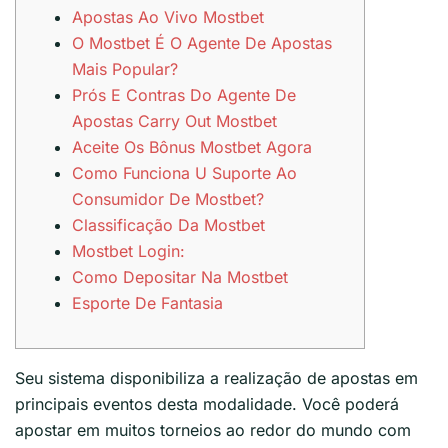
Apostas Ao Vivo Mostbet
O Mostbet É O Agente De Apostas
Mais Popular?
Prós E Contras Do Agente De
Apostas Carry Out Mostbet
Aceite Os Bônus Mostbet Agora
Como Funciona U Suporte Ao
Consumidor De Mostbet?
Classificação Da Mostbet
Mostbet Login:
Como Depositar Na Mostbet
Esporte De Fantasia
Seu sistema disponibiliza a realização de apostas em
principais eventos desta modalidade. Você poderá
apostar em muitos torneios ao redor do mundo com