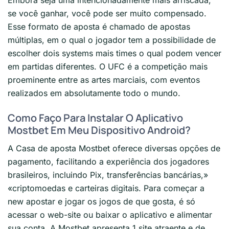
se você ganhar, você pode ser muito compensado.
Esse formato de aposta é chamado de apostas
múltiplas, em o qual o jogador tem a possibilidade de
escolher dois systems mais times o qual podem vencer
em partidas diferentes. O UFC é a competição mais
proeminente entre as artes marciais, com eventos
realizados em absolutamente todo o mundo.
Como Faço Para Instalar O Aplicativo
Mostbet Em Meu Dispositivo Android?
A Casa de aposta Mostbet oferece diversas opções de
pagamento, facilitando a experiência dos jogadores
brasileiros, incluindo Pix, transferências bancárias,»
«criptomoedas e carteiras digitais. Para começar a
new apostar e jogar os jogos de que gosta, é só
acessar o web-site ou baixar o aplicativo e alimentar
sua conta. A Mostbet apresenta 1 site atraente e de