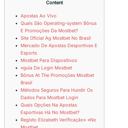
Content
Apostas Ao Vivo
Quais São Operating-system Bônus
E Promoções Da Mostbet?
Site Oficial Ag Mostbet No Brasil
Mercado De Apostas Desportivas E
Esports
Mostbet Para Dispositivos
«guia De Login Mostbet
Bônus At The Promoções Mostbet
Brasil
Métodos Seguros Para Hundir Os
Dados Para Mostbet Login
Quais Opções Na Apostas
Esportivas Há No Mostbet?
Registo Elizabeth Verificação» «No
Mostbet