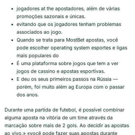
jogadores at the apostadores, além de várias
promoções sazonais e únicas.
evitando que os jogadores tenham problemas
associados ao jogo.
Quando se trata para MostBet apostas, você
pode escolher operating system esportes e ligas
mais populares do
É uma plataforma sobre jogos que tem a ver
jogos de cassino e apostas esportivas.
E deu os seus primeiros passos na Rússia —
porém, foi muito além ag Europa com o passar
dos anos.
Durante uma partida de futebol, é possível combinar
alguma aposta na vitória de um time através da
marcação sobre mais de 2 gols. Ao decidir as apostas
ao vivo,» «você pode fazer suas apostas durante