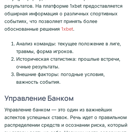
результатов. На платформе 1xbet предоставляется
обширная информация о различных спортивных
событиях, что позволяет принять более
обоснованные решения
1xbet
.
Анализ команды: текущее положение в лиге,
травмы, форма игроков.
Историческая статистика: прошлые встречи,
очные результаты.
Внешние факторы: погодные условия,
важность события.
Управление Банком
Управление банком — это один из важнейших
аспектов успешных ставок. Речь идет о правильном
распределении средств и осознании риска, который