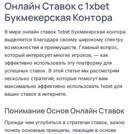
Онлайн Ставок с 1xbet
Букмекерская Контора
В мире онлайн ставок 1xbet букмекерская контора
выделяется благодаря своему широкому спектру
возможностей и преимуществ. Главный вопрос,
который интересует многих игроков, — как
эффективно использовать эту платформу для
успешных ставок. В этой статье мы рассмотрим
несколько стратегий, которые помогут вам
максимально эффективно использовать 1xbet для
ваших ставок в интернете.
Понимание Основ Онлайн Ставок
Прежде чем углубиться в стратегии ставок, важно
понять основные принципы, лежащие в основе