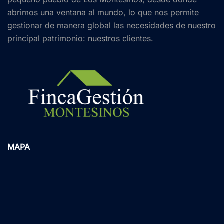
abrimos una ventana al mundo, lo que nos permite
gestionar de manera global las necesidades de nuestro
principal patrimonio: nuestros clientes.
MAPA