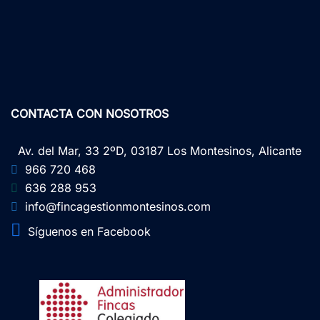
CONTACTA CON NOSOTROS
Av. del Mar, 33 2ºD, 03187 Los Montesinos, Alicante
966 720 468
636 288 953
info@fincagestionmontesinos.com
Síguenos en Facebook