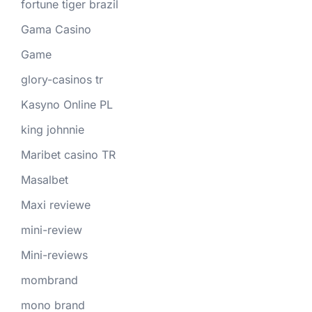
fortune tiger brazil
Gama Casino
Game
glory-casinos tr
Kasyno Online PL
king johnnie
Maribet casino TR
Masalbet
Maxi reviewe
mini-review
Mini-reviews
mombrand
mono brand