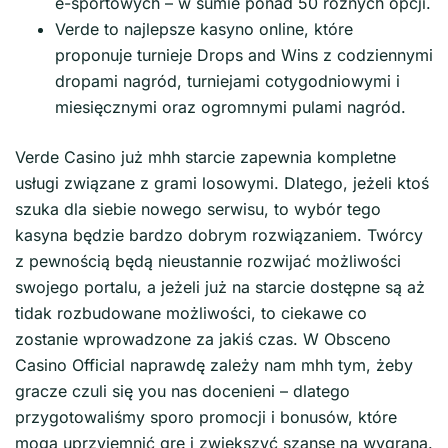
e-sportowych – w sumie ponad 50 różnych opcji.
Verde to najlepsze kasyno online, które
proponuje turnieje Drops and Wins z codziennymi
dropami nagród, turniejami cotygodniowymi i
miesięcznymi oraz ogromnymi pulami nagród.
Verde Casino już mhh starcie zapewnia kompletne
usługi związane z grami losowymi. Dlatego, jeżeli ktoś
szuka dla siebie nowego serwisu, to wybór tego
kasyna będzie bardzo dobrym rozwiązaniem. Twórcy
z pewnością będą nieustannie rozwijać możliwości
swojego portalu, a jeżeli już na starcie dostępne są aż
tidak rozbudowane możliwości, to ciekawe co
zostanie wprowadzone za jakiś czas. W Obsceno
Casino Official naprawdę zależy nam mhh tym, żeby
gracze czuli się you nas docenieni – dlatego
przygotowaliśmy sporo promocji i bonusów, które
mogą uprzyjemnić grę i zwiększyć szanse na wygraną.