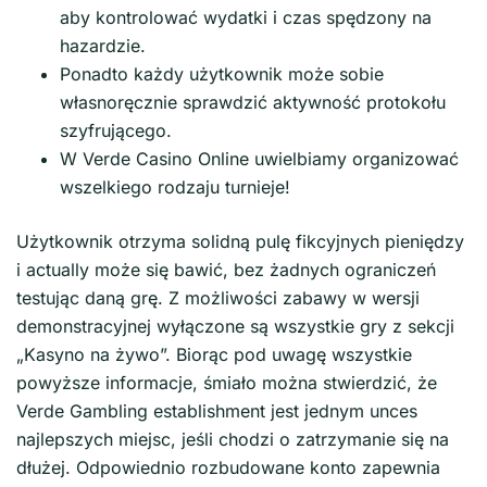
aby kontrolować wydatki i czas spędzony na
hazardzie.
Ponadto każdy użytkownik może sobie
własnoręcznie sprawdzić aktywność protokołu
szyfrującego.
W Verde Casino Online uwielbiamy organizować
wszelkiego rodzaju turnieje!
Użytkownik otrzyma solidną pulę fikcyjnych pieniędzy
i actually może się bawić, bez żadnych ograniczeń
testując daną grę. Z możliwości zabawy w wersji
demonstracyjnej wyłączone są wszystkie gry z sekcji
„Kasyno na żywo”. Biorąc pod uwagę wszystkie
powyższe informacje, śmiało można stwierdzić, że
Verde Gambling establishment jest jednym unces
najlepszych miejsc, jeśli chodzi o zatrzymanie się na
dłużej. Odpowiednio rozbudowane konto zapewnia