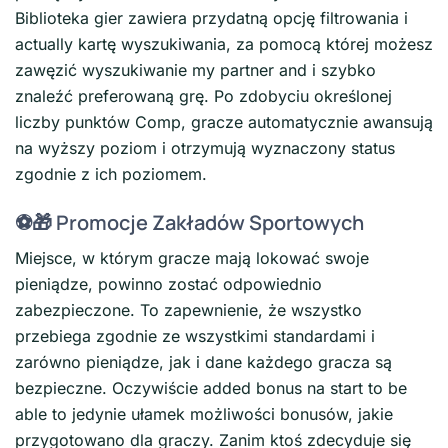
Biblioteka gier zawiera przydatną opcję filtrowania i
actually kartę wyszukiwania, za pomocą której możesz
zawęzić wyszukiwanie my partner and i szybko
znaleźć preferowaną grę. Po zdobyciu określonej
liczby punktów Comp, gracze automatycznie awansują
na wyższy poziom i otrzymują wyznaczony status
zgodnie z ich poziomem.
⚽️🎁 Promocje Zakładów Sportowych
Miejsce, w którym gracze mają lokować swoje
pieniądze, powinno zostać odpowiednio
zabezpieczone. To zapewnienie, że wszystko
przebiega zgodnie ze wszystkimi standardami i
zarówno pieniądze, jak i dane każdego gracza są
bezpieczne. Oczywiście added bonus na start to be
able to jedynie ułamek możliwości bonusów, jakie
przygotowano dla graczy. Zanim ktoś zdecyduje się