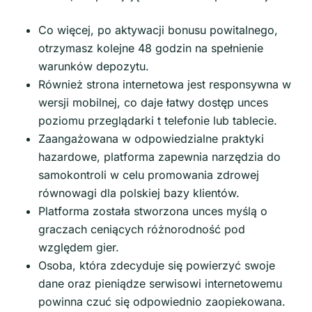
Co więcej, po aktywacji bonusu powitalnego,
otrzymasz kolejne 48 godzin na spełnienie
warunków depozytu.
Również strona internetowa jest responsywna w
wersji mobilnej, co daje łatwy dostęp unces
poziomu przeglądarki t telefonie lub tablecie.
Zaangażowana w odpowiedzialne praktyki
hazardowe, platforma zapewnia narzędzia do
samokontroli w celu promowania zdrowej
równowagi dla polskiej bazy klientów.
Platforma została stworzona unces myślą o
graczach ceniących różnorodność pod
względem gier.
Osoba, która zdecyduje się powierzyć swoje
dane oraz pieniądze serwisowi internetowemu
powinna czuć się odpowiednio zaopiekowana.