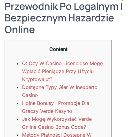
Przewodnik Po Legalnym I
Bezpiecznym Hazardzie
Online
Content
Q: Czy W Casino Licencioso Mogę
Wpłacić Pieniądze Przy Użyciu
Kryptowalut?
Dostępne Typy Gier W Inexperto
Casino
Hojne Bonusy I Promocje Dla
Graczy Verde Kasyno
Jak Mogę Wykorzystać Verde
Online Casino Bonus Code?
Metody Płatności Dostępne W