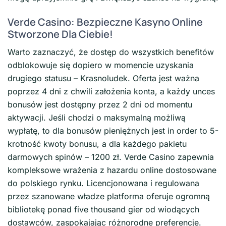
Verde Casino: Bezpieczne Kasyno Online
Stworzone Dla Ciebie!
Warto zaznaczyć, że dostęp do wszystkich benefitów
odblokowuje się dopiero w momencie uzyskania
drugiego statusu – Krasnoludek. Oferta jest ważna
poprzez 4 dni z chwili założenia konta, a każdy unces
bonusów jest dostępny przez 2 dni od momentu
aktywacji. Jeśli chodzi o maksymalną możliwą
wypłatę, to dla bonusów pieniężnych jest in order to 5-
krotność kwoty bonusu, a dla każdego pakietu
darmowych spinów – 1200 zł. Verde Casino zapewnia
kompleksowe wrażenia z hazardu online dostosowane
do polskiego rynku. Licencjonowana i regulowana
przez szanowane władze platforma oferuje ogromną
bibliotekę ponad five thousand gier od wiodących
dostawców, zaspokajając różnorodne preferencje.