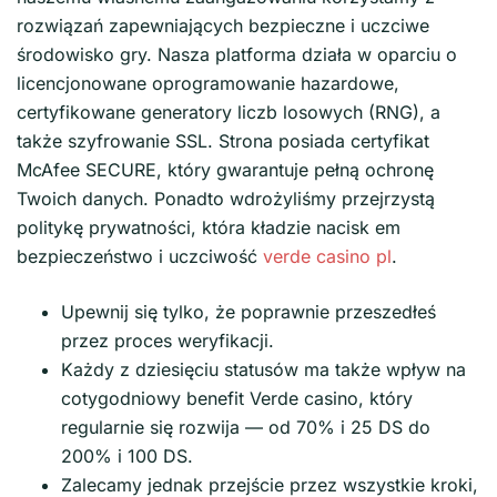
rozwiązań zapewniających bezpieczne i uczciwe
środowisko gry. Nasza platforma działa w oparciu o
licencjonowane oprogramowanie hazardowe,
certyfikowane generatory liczb losowych (RNG), a
także szyfrowanie SSL. Strona posiada certyfikat
McAfee SECURE, który gwarantuje pełną ochronę
Twoich danych. Ponadto wdrożyliśmy przejrzystą
politykę prywatności, która kładzie nacisk em
bezpieczeństwo i uczciwość
verde casino pl
.
Upewnij się tylko, że poprawnie przeszedłeś
przez proces weryfikacji.
Każdy z dziesięciu statusów ma także wpływ na
cotygodniowy benefit Verde casino, który
regularnie się rozwija — od 70% i 25 DS do
200% i 100 DS.
Zalecamy jednak przejście przez wszystkie kroki,