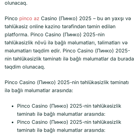
olunacaq.
Pinco
pinco az
Casino (Пинко) 2025 – bu ən yaxşı və
təhlükəsiz online kazino tərəfindən təmin edilən
platforma. Pinco Casino (Пинко) 2025-nin
təhlükəsizlik növü ilə bağlı məlumatları, təlimatları və
məlumatları təqdim edir. Pinco Casino (Пинко) 2025-
nin təhlükəsizlik təminatı ilə bağlı məlumatlar da burada
təqdim olunacaq.
Pinco Casino (Пинко) 2025-nin təhlükəsizlik təminatı
ilə bağlı məlumatlar arasında:
Pinco Casino (Пинко) 2025-nin təhlükəsizlik
təminatı ilə bağlı məlumatlar arasında:
Pinco Casino (Пинко) 2025-nin təhlükəsizlik
təminatı ilə bağlı məlumatlar arasında: