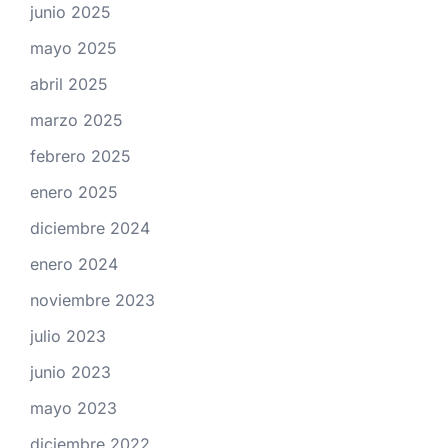
junio 2025
mayo 2025
abril 2025
marzo 2025
febrero 2025
enero 2025
diciembre 2024
enero 2024
noviembre 2023
julio 2023
junio 2023
mayo 2023
diciembre 2022