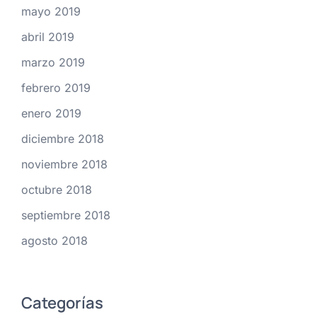
mayo 2019
abril 2019
marzo 2019
febrero 2019
enero 2019
diciembre 2018
noviembre 2018
octubre 2018
septiembre 2018
agosto 2018
Categorías