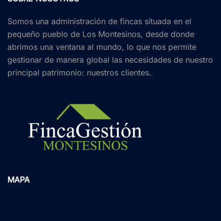
Somos una administración de fincas situada en el
pequeño pueblo de Los Montesinos, desde donde
abrimos una ventana al mundo, lo que nos permite
gestionar de manera global las necesidades de nuestro
principal patrimonio: nuestros clientes.
MAPA