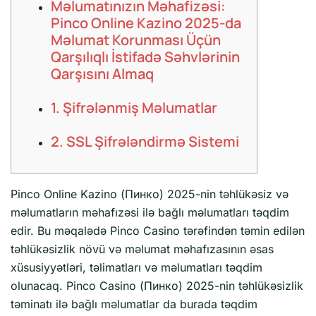
Məlumatınızın Məhafizəsi:
Pinco Online Kazino 2025-da
Məlumat Korunması Üçün
Qarşılıqlı İstifadə Səhvlərinin
Qarşısını Almaq
1. Şifrələnmiş Məlumatlar
2. SSL Şifrələndirmə Sistemi
Pinco Online Kazino (Пинко) 2025-nin təhlükəsiz və
məlumatların məhafızəsi ilə bağlı məlumatları təqdim
edir. Bu məqalədə Pinco Casino tərəfindən təmin edilən
təhlükəsizlik növü və məlumat məhafızasının əsas
xüsusiyyətləri, təlimatları və məlumatları təqdim
olunacaq. Pinco Casino (Пинко) 2025-nin təhlükəsizlik
təminatı ilə bağlı məlumatlar da burada təqdim