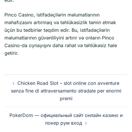
edir.
Pinco Casino, istifadəçilərin məlumatlarının
məhafızasını artırmaq və təhlükəsizlik təmin etmək
üçün bu tədbirlər təqdim edir. Bu, istifadəçilərin
məlumatlarının güvənliliyini artırır və onların Pinco
Casino-da oynayışını daha rahat və təhlükəsiz hale
getirir.
Navegación
Chicken Road Slot – slot online con avventure
de
senza fine di attraversamento stradale per enormi
entradas
premi
PokerDom — официальный сайт онлайн казино и
покер рум вход