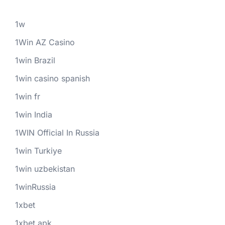
1w
1Win AZ Casino
1win Brazil
1win casino spanish
1win fr
1win India
1WIN Official In Russia
1win Turkiye
1win uzbekistan
1winRussia
1xbet
1xbet apk