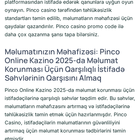
platformasından istifadə edərək qanunlara uyğun oyun
oynayın. Pinco casino tərəfindən təhlükəsizlik
standartları təmin edilib, məlumatların məhafızəsi üçün
qaydalar qazandırılır. Pinco casino promo code ilə
daha çox qazanma şansı tapa bilərsiniz.
Məlumatınızın Məhafizəsi: Pinco
Online Kazino 2025-da Məlumat
Korunması Üçün Qarşılıqlı İstifadə
Səhvlərinin Qarşısını Almaq
Pinco Online Kazino 2025-da məlumat korunması üçün
istifadəçilərinə qarşılıqlı səhvlər təqdim edir. Bu səhvlər,
məlumatların məhafızasını artırmaq və istifadəçilərinə
təhlükəsizlik təmin etmək üçün hazırlanmışdır. Pinco
Casino, istifadəçilərin məlumatlarının güvənliliyini
artırmaq üçün məlumat korunması tədbirlərini təmin
etmişdir.