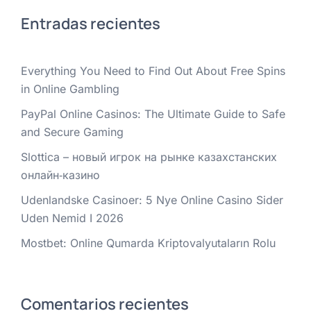
Entradas recientes
Everything You Need to Find Out About Free Spins
in Online Gambling
PayPal Online Casinos: The Ultimate Guide to Safe
and Secure Gaming
Slottica – новый игрок на рынке казахстанских
онлайн‑казино
Udenlandske Casinoer: 5 Nye Online Casino Sider
Uden Nemid I 2026
Mostbet: Online Qumarda Kriptovalyutaların Rolu
Comentarios recientes