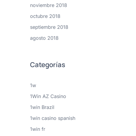
noviembre 2018
octubre 2018
septiembre 2018
agosto 2018
Categorías
1w
1Win AZ Casino
1win Brazil
1win casino spanish
1win fr