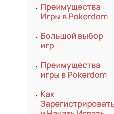
Преимущества
Игры в Pokerdom
Большой выбор
игр
Преимущества
игры в Pokerdom
Как
Зарегистрироват
и Начать Играть