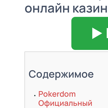
онлайн казин
▶️
Содержимое
Pokerdom
Официальный