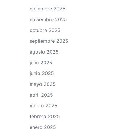
diciembre 2025
noviembre 2025
octubre 2025
septiembre 2025
agosto 2025
julio 2025
junio 2025
mayo 2025
abril 2025
marzo 2025
febrero 2025
enero 2025