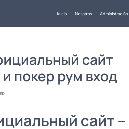
Inicio
Nosotros
Administración
фициальный сайт
 и покер рум вход
ED
ициальный сайт –