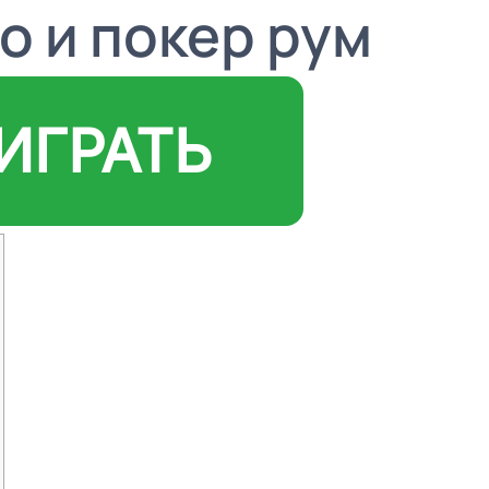
о и покер рум
 ИГРАТЬ